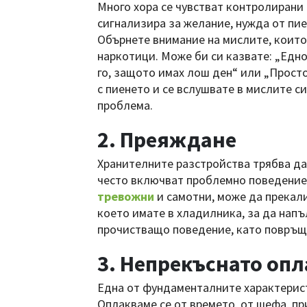
Много хора се чувстват контролирани 
сигнализира за желание, нужда от пи
Обърнете внимание на мислите, които
наркотици. Може би си казвате: „Едно
го, защото имах лош ден“ или „Прост
с пиенето и се вслушвате в мислите с
проблема.
2. Преяждане
Хранителните разстройства трябва да 
често включват проблемно поведение,
тревожни
и самотни, може да прекали
което имате в хладилника, за да напъ
прочистващо поведение, като повръща
3. Непрекъснато оп
Една от фундаменталните характерист
Оплакваме се от времето, от шефа, при