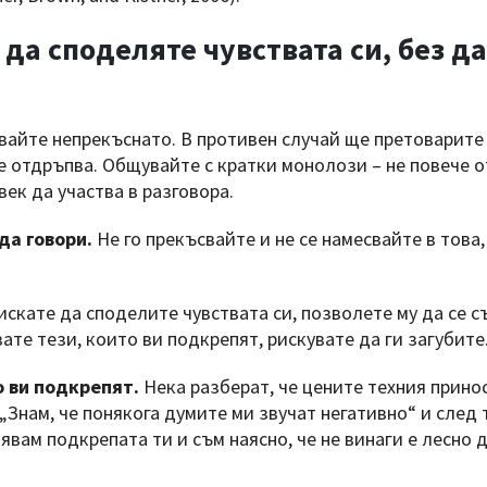
 да споделяте чувствата си, без да
вайте непрекъснато. В противен случай ще претоварите
е отдръпва. Общувайте с кратки монолози – не повече о
ек да участва в разговора.
да говори.
Не го прекъсвайте и не се намесвайте в това,
искате да споделите чувствата си, позволете му да се с
вате тези, които ви подкрепят, рискувате да ги загубите
 ви подкрепят.
Нека разберат, че цените техния прино
„Знам, че понякога думите ми звучат негативно“ и след 
вам подкрепата ти и съм наясно, че не винаги е лесно д