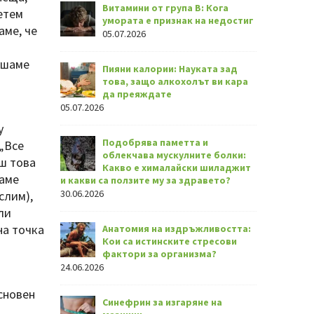
Витамини от група В: Кога
етем
умората е признак на недостиг
аме, че
05.07.2026
ушаме
Пияни калории: Науката зад
това, защо алкохолът ви кара
да преяждате
05.07.2026
у
Подобрява паметта и
„Все
облекчава мускулните болки:
ш това
Какво е хималайски шиладжит
ваме
и какви са ползите му за здравето?
30.06.2026
слим),
ли
на точка
Анатомия на издръжливостта:
Кои са истинските стресови
фактори за организма?
24.06.2026
сновен
Синефрин за изгаряне на