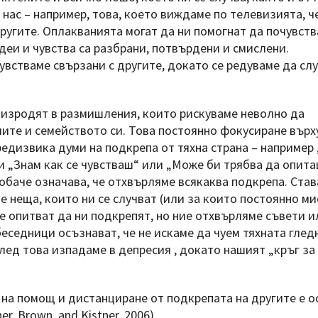
нас – например, това, което виждаме по телевизията, ч
ругите. Оплакванията могат да ни помогнат да почувств
идеи и чувства са разбрани, потвърдени и смислени.
увстваме свързани с другите, докато се редуваме да сл
 изродят в размишления, които рискуваме неволно да
ите и семейството си. Това постоянно фокусиране върх
едизвика думи на подкрепа от тяхна страна – например 
и „Знам как се чувстваш“ или „Може би трябва да опита
обаче означава, че отхвърляме всякаква подкрепа. Ста
 неща, които ни се случват (или за които постоянно ми
се опитват да ни подкрепят, но ние отхвърляме съвети и
еседници осъзнават, че не искаме да чуем тяхната глед
След това изпадаме в депресия , докато нашият „кръг за
 на помощ и дистанциране от подкрепата на другите е о
, Brown, and Kistner, 2006).