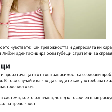
 което чувствате: Как тревожността и депресията ни кара
т Лийхи идентифицира осем губещи стратегии за справя
ици
 и произтичащата от това зависимост са сериозни проб
. В този случай е важно да следите как употребявате 
 настроението си.
 система, което означава, че в дългосрочен план риску
 силна тревожност.