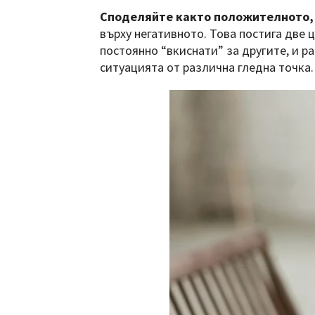
Споделяйте както положителното, 
върху негативното. Това постига две 
постоянно “вкиснати” за другите, и р
ситуацията от различна гледна точка.