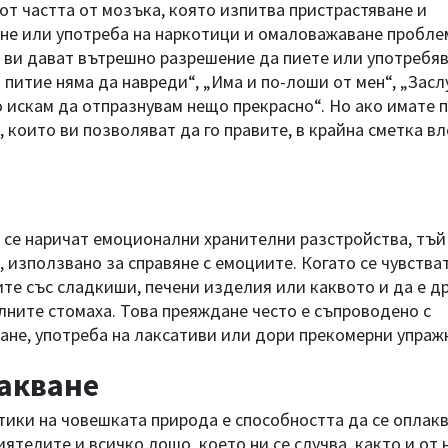
от частта от мозъка, която изпитва пристрастяване и
ене или употреба на наркотици и омаловажаване пробле
 ви дават вътрешно разрешение да пиете или употребя
 питие няма да навреди“, „Има и по-лоши от мен“, „Зас
о искам да отпразнувам нещо прекрасно“. Но ако имате 
и, които ви позволяват да го правите, в крайна сметка в
се наричат ​​емоционални хранителни разстройства, тъй
 използвано за справяне с емоциите. Когато се чувства
те със сладкиши, печени изделия или каквото и да е др
лните стомаха. Това преяждане често е съпроводено с
не, употреба на лаксативи или дори прекомерни упраж
лакване
ики на човешката природа е способността да се оплакв
ятелите и всичко лошо, което ни се случва, както и от 