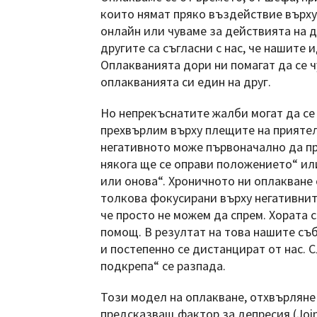
които нямат пряко въздействие върху 
онлайн или чуваме за действията на д
другите са съгласни с нас, че нашите 
Оплакванията дори ни помагат да се ч
оплакванията си един на друг.
Но непрекъснатите жалби могат да се
прехвърлим върху плещите на приятел
негативното може първоначално да пр
някога ще се оправи положението“ ил
или онова“. Хроничното ни оплакване 
толкова фокусирани върху негативните
че просто не можем да спрем. Хората 
помощ. В резултат на това нашите съб
и постепенно се дистанцират от нас. 
подкрепа“ се разпада.
Този модел на оплакване, отхвърляне
предсказващ фактор за депресия (Joiner