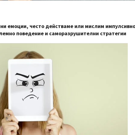
тни емоции, често действаме или мислим импулсивно
блемно поведение и саморазрушителни стратегии