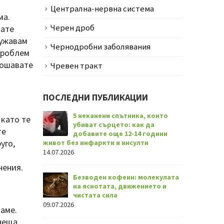
Централна-нервна система
ма.
Черен дроб
вате
лужавам
Чернодробни заболявания
проблем
лошавате
Чревен тракт
ПОСЛЕДНИ ПУБЛИКАЦИИ
5 неканени спътника, които
 като те
убиват сърцето: как да
те
добавите още 12-14 години
уго,
живот без инфаркти и инсулти
14.07.2026
нения.
Безводен кофеин: молекулата
на яснотата, движението и
чистата сила
09.07.2026
аме.
неща,