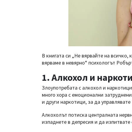
В книгата си „Не вярвайте на всичко,
вярваме в невярно“ психологът Робър
1. Алкохол и наркот
Злоупотребата с алкохол и наркотици
много хора с емоционални затруднения
и други наркотици, за да управлявате
Алкохолът потиска централната нервна
изпаднете в депресия и да изпитвате