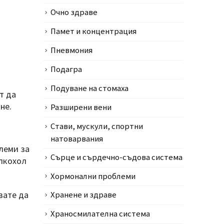
Очно здраве
Памет и концентрация
Пневмония
Подагра
Подуване на стомаха
т да
не.
Разширени вени
Стави, мускули, спортни
натоварвания
леми за
Сърце и сърдечно-съдова система
алкохол
Хормонални проблеми
вате да
Хранене и здраве
Храносмилателна система