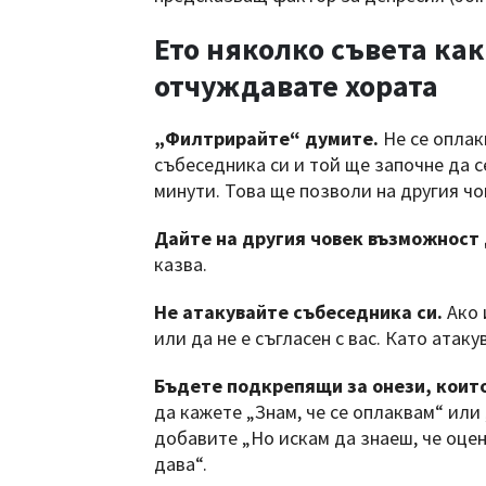
Ето няколко съвета как
отчуждавате хората
„Филтрирайте“ думите.
Не се оплак
събеседника си и той ще започне да с
минути. Това ще позволи на другия чов
Дайте на другия човек възможност 
казва.
Не атакувайте събеседника си.
Ако 
или да не е съгласен с вас. Като атаку
Бъдете подкрепящи за онези, които
да кажете „Знам, че се оплаквам“ или 
добавите „Но искам да знаеш, че оценя
дава“.