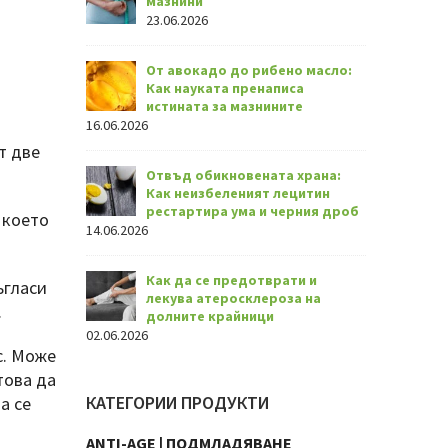
мазнини
23.06.2026
От авокадо до рибено масло:
Как науката пренаписа
истината за мазнините
16.06.2026
т две
Отвъд обикновената храна:
Как неизбеленият лецитин
рестартира ума и черния дроб
 което
14.06.2026
Как да се предотврати и
ъгласи
лекува атеросклероза на
.
долните крайници
02.06.2026
с. Може
това да
КАТЕГОРИИ ПРОДУКТИ
а се
ANTI-AGE | ПОДМЛАДЯВАНЕ