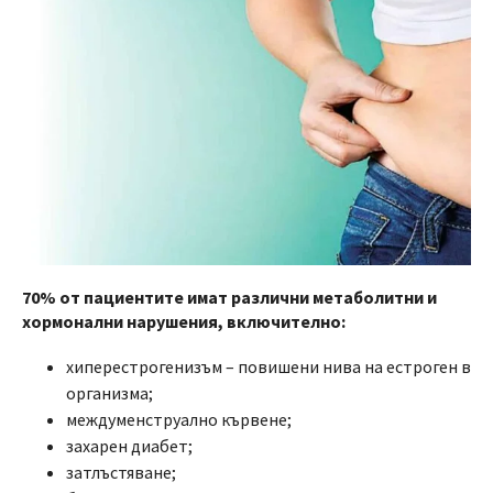
70% от пациентите имат различни метаболитни и
хормонални нарушения, включително:
хиперестрогенизъм – повишени нива на естроген в
организма;
междуменструално кървене;
захарен диабет;
затлъстяване;