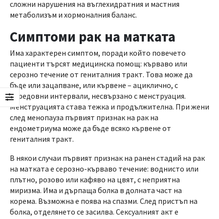
сложни нарушения на въглехидратния и мастния
метаболизъм и хормоналния баланс.
Симптоми рак на матката
Има характерен симптом, поради който повечето
пациенти търсят медицинска помощ: кърваво или
серозно течение от гениталния тракт. Това може да
бъде или зацапване, или кървене – ациклично, с
нередовни интервали, несвързано с менструация.
Менструацията става тежка и продължителна. При жени
след менопауза първият признак на рак на
ендометриума може да бъде всяко кървене от
гениталния тракт.
В някои случаи първият признак на ранен стадий на рак
на матката е серозно-кърваво течение: воднисто или
плътно, розово или кафяво на цвят, с неприятна
миризма. Има и дърпаща болка в долната част на
корема. Възможна е поява на спазми. След пристъп на
болка, отделянето се засилва. Сексуалният акт е