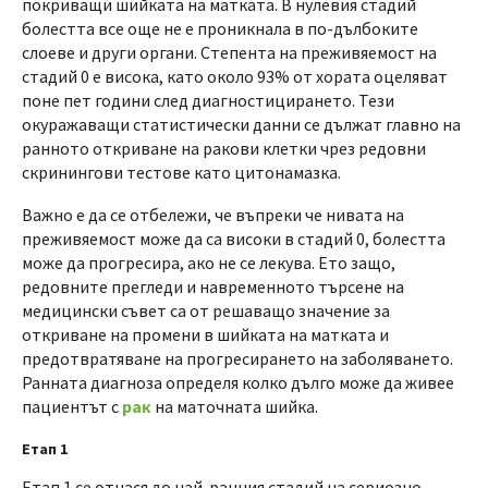
покриващи шийката на матката. В нулевия стадий
болестта все още не е проникнала в по-дълбоките
слоеве и други органи. Степента на преживяемост на
стадий 0 е висока, като около 93% от хората оцеляват
поне пет години след диагностицирането. Тези
окуражаващи статистически данни се дължат главно на
ранното откриване на ракови клетки чрез редовни
скринингови тестове като цитонамазка.
Важно е да се отбележи, че въпреки че нивата на
преживяемост може да са високи в стадий 0, болестта
може да прогресира, ако не се лекува. Ето защо,
редовните прегледи и навременното търсене на
медицински съвет са от решаващо значение за
откриване на промени в шийката на матката и
предотвратяване на прогресирането на заболяването.
Ранната диагноза определя колко дълго може да живее
пациентът с
рак
на маточната шийка.
Етап 1
Етап 1 се отнася до най-ранния стадий на сериозно