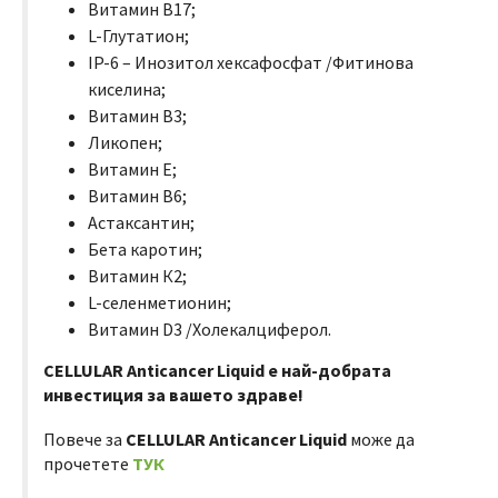
Витамин В17;
L-Глутатион;
IP-6 – Инозитол хексафосфат /Фитинова
киселина;
Витамин В3;
Ликопен;
Витамин Е;
Витамин В6;
Астаксантин;
Бета каротин;
Витамин К2;
L-селенметионин;
Витамин D3 /Холекалциферол.
CELLULAR Anticancer Liquid е най-добрата
инвестиция за вашето здраве!
Повече за
CELLULAR Anticancer Liquid
може да
прочетете
ТУК