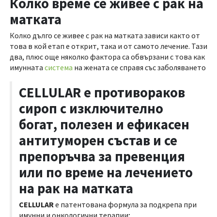
Колко време се живее с рак на
матката
Колко дълго се живее с рак на матката зависи както от
това в кой етап е открит, така и от самото лечение. Тази
два, плюс още няколко фактора са обвързани с това как
имунната
система
на жената се справя със заболяването
CELLULAR е противораков
сироп с изключително
богат, полезен и ефикасен
антитуморен състав и се
препоръчва за превенция
или по време на лечението
на рак на матката
CELLULAR
е патентована формула за подкрепа при
имунни и онкологични терапии;