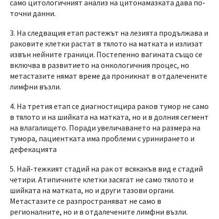
само цитологичният анализ на цитонамазката дава по-
точни данни.
3. На следващия етап растежът на лезията продължава и
раковите клетки растат в тялото на матката и излизат
извън нейните граници. Постепенно вагината също се
включва в развитието на онкологичния процес, но
метастазите нямат време да проникнат в отдалечените
лимфни възли.
4. На третия етап се диагностицира раков тумор не само
в тялото и на шийката на матката, но и в долния сегмент
на влагалището. Поради увеличаването на размера на
тумора, пациентката има проблеми с уринирането и
дефекацията
5. Най-тежкият стадий на рак от всякакъв вид е стадий
четири. Атипичните клетки засягат не само тялото и
шийката на матката, но и други тазови органи.
Метастазите се разпространяват не само в
регионалните, но и в отдалечените лимфни възли.