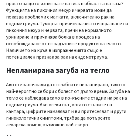
просто защото изпитвате натиск в областта на таза?
Функцията на пикочния мехур и червата може да
показва проблеми с матката, включително рак на
ендометриума. Туморът причинява често изпразване на
пикочния мехур и червата, пречи на нормалното
уриниране и причинява болка в процеса на
освобождаване от отпадъчните продукти на тялото.
Наличието на кръв в изпражненията също е
потенциален признак за рак на ендометриума.
Непланирана загуба на тегло
Ако сте започнали да отслабвате непланирано, тялото
най-вероятно се бори с болест от дълго време. Загуба на
тегло се наблюдава само в по-късните стадии на рак на
ендометриума. Ако всеки път, когато стъпите на
кантара, цифрите намаляват и ви притесняват и други
гинекологични симптоми, трябва да потърсите
лекарска помощ възможно най-скоро .