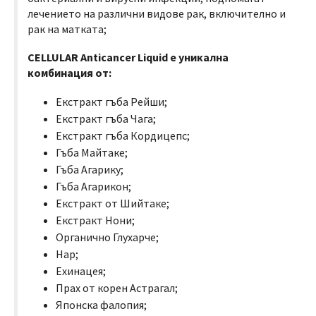
лечението на различни видове рак, включително и
рак на матката;
CELLULAR Anticancer Liquid е уникална
комбинация от:
Екстракт гъба Рейши;
Екстракт гъба Чага;
Екстракт гъба Кордицепс;
Гъба Мaйтаке;
Гъба Агарику;
Гъба Агарикон;
Екстракт от Шийтаке;
Екстракт Нони;
Органично Глухарче;
Нар;
Ехинацея;
Прах от корен Астрагал;
Японска фалопия;