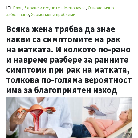
Блог
,
Здраве и имунитет
,
Менопауза
,
Онкологично
заболяване
,
Хормонални проблеми
Всяка жена трябва да знае
какви са симптомите на рак
на матката. И колкото по-рано
и навреме разбере за ранните
симптоми при рак на матката,
толкова по-голяма вероятност
има за благоприятен изход