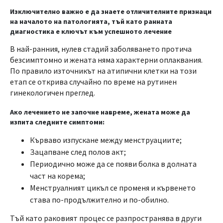
Изключително важно е да знаете отличителните признаци
на началото на патологията, тъй като ранната
диагностика е ключът към успешното лечение
В най-ранния, нулев стадий заболяването протича
безсимптомно и жената няма характерни оплаквания.
По правило източникът на атипични клетки на този
етап се открива случайно по време на рутинен
гинекологичен преглед.
Ако лечението не започне навреме, жената може да
изпита следните симптоми:
Кърваво изпускане между менструациите;
Зацапване след полов акт;
Периодично може да се появи болка в долната
част на корема;
Менструалният цикъл се променя и кървенето
става по-продължително и по-обилно.
Тъй като раковият процес се разпространява в други