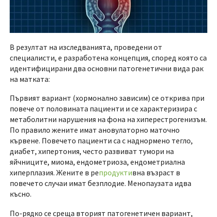
В резултат на изследванията, проведени от
специалисти, е разработена концепция, според която са
идентифицирани два основни патогенетични вида рак
на матката:
Първият вариант (хормонално зависим) се открива при
повече от половината пациенти и се характеризира с
метаболитни нарушения на фона на хиперестрогенизъм.
По правило жените имат ановулаторно маточно
кървене. Повечето пациенти са с наднормено тегло,
диабет, хипертония, често развиват тумори на
яйчниците, миома, ендометриоза, ендометриална
хиперплазия. Жените в ре
продукти
вна възраст в
повечето случаи имат безплодие. Менопаузата идва
късно.
По-рядко се среща вторият патогенетичен вариант,