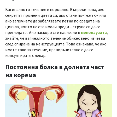
Вагиналното течение е нормално. Въпреки това, ако
секретът промени цвета си, ако стане по-тежък – или
ако започнете да забелязвате петна по средата на
цикъла, които не сте имали преди – струва си да се
прегледате . Ако наскоро сте навлезли в
менопаузата
,
знайте, че вагиналното течение обикновено изчезва
след спиране на менструацията. Това означава, че ако
имате такова течение, препоръчително е да се
консултирате с лекар.
Постоянна болка в долната част
на корема