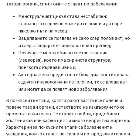
тазови органи, симптомите стават по-забележими:
Менструалният цикъл става нестабилен:
кървавото отделяне може да се появи и да спре
няколко пъти на месец;
Зацапването се появява не само след полов акт, но
и след стандартен гинекологичен преглед;
Появява се много обилно светло течение
(левкорея), което има сирниста структура,
понякога с кървави ивици;
Ако една жена преди това е била диагностицирана
с други гинекологични патологии, те се влошават
или могат да се появят нови заболявания.
В по-късните етапи, когато ракът засяга все повече и
повече тазови органи, естеството на изхвърлянето се
променя значително. Те стават гнойни, придобиват
жълтеникав или кафяв цвят и много неприятна миризма.
Характерни за по-късните етапи са болезнените
усещания, които стават по-силни и по-продължителни и