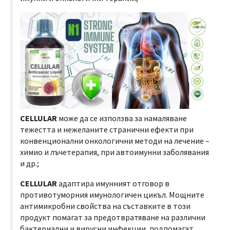
CELLULAR
може да се използва за намаляване
тежестта и нежеланите странични ефекти при
конвенционални онкологични методи на лечение –
химио и лъчетерапия, при автоимунни заболявания
и др.;
CELLULAR
адаптира имунният отговор в
противотуморния имунологичен цикъл. Мощните
антимикробни свойства на съставките в този
продукт помагат за предотвратяване на различни
бактериални и вирусни инфекции, подпомагат