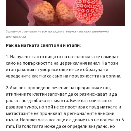
Успешното лечение на рак на ендометриума изисква навременна
диагностика
Рак на матката симптоми и етапи:
1. На нулев етап огнищата на патологията се намират
само на повърхността на цервикалния канал. На този
етап раковият тумор все още не се е образувал и
увредените клетки са само на повърхността на органа.
2. Ако не е проведено лечение на предишния етап,
атипичните клетки започват да се размножават и да
растат по-дълбоко в тъканта. Вече на този етап се
развива тумор, но той не се простира отвъд матката и
метастазите не проникват в регионалните лимфни
възли. Неоплазмата все още е с диаметър не повече от 5
mm. Патологията може да се определи визуално, но