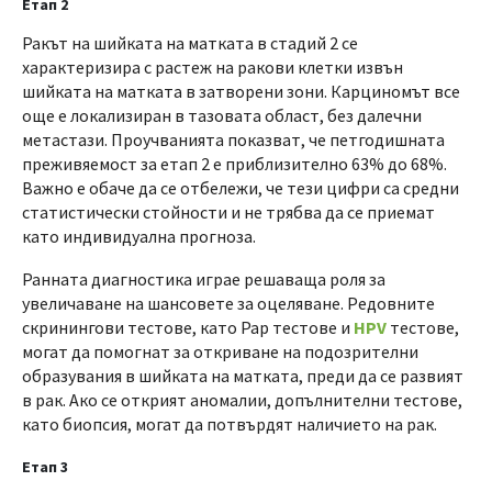
Етап 2
Ракът на шийката на матката в стадий 2 се
характеризира с растеж на ракови клетки извън
шийката на матката в затворени зони. Карциномът все
още е локализиран в тазовата област, без далечни
метастази. Проучванията показват, че петгодишната
преживяемост за етап 2 е приблизително 63% до 68%.
Важно е обаче да се отбележи, че тези цифри са средни
статистически стойности и не трябва да се приемат
като индивидуална прогноза.
Ранната диагностика играе решаваща роля за
увеличаване на шансовете за оцеляване. Редовните
скринингови тестове, като Pap тестове и
HPV
тестове,
могат да помогнат за откриване на подозрителни
образувания в шийката на матката, преди да се развият
в рак. Ако се открият аномалии, допълнителни тестове,
като биопсия, могат да потвърдят наличието на рак.
Етап 3