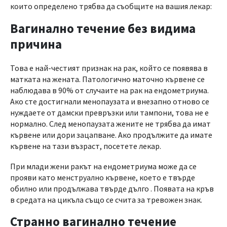
които определено трябва да съобщите на вашия лекар:
Вагинално течение без видима
причина
Това е най-честият признак на рак, който се появява в
матката на жената. Патологично маточно кървене се
наблюдава в 90% от случаите на рак на ендометриума.
Ако сте достигнали менопаузата и внезапно отново се
нуждаете от дамски превръзки или тампони, това не е
нормално. След менопаузата жените не трябва да имат
кървене или дори зацапване. Ако продължите да имате
кървене на тази възраст, посетете лекар.
При млади жени ракът на ендометриума може да се
прояви като менструално кървене, което е твърде
обилно или продължава твърде дълго . Появата на кръв
в средата на цикъла също се счита за тревожен знак.
Странно вагинално течение