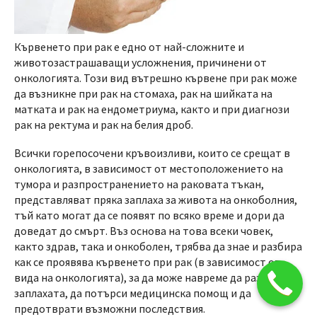
Кървенето при рак е едно от най-сложните и
животозастрашаващи усложнения, причинени от
онкологията. Този вид вътрешно кървене при рак може
да възникне при рак на стомаха, рак на шийката на
матката и рак на ендометриума, както и при диагнози
рак на ректума и рак на белия дроб.
Всички горепосочени кръвоизливи, които се срещат в
онкологията, в зависимост от местоположението на
тумора и разпространението на раковата тъкан,
представляват пряка заплаха за живота на онкоболния,
тъй като могат да се появят по всяко време и дори да
доведат до смърт. Въз основа на това всеки човек,
както здрав, така и онкоболен, трябва да знае и разбира
как се проявява кървенето при рак (в зависимост от
вида на онкологията), за да може навреме да разпознае
заплахата, да потърси медицинска помощ и да
предотврати възможни последствия.