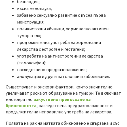
безплодие;
късна менопауза;
забавено сексуално развитие с късна първа
менструация;
поликистозни яйчници, хормонално активен
тумор в тях;
продължителна употреба на хормонални
лекарства с естроген и гестагени;
употребата на антиестрогенни лекарства
(тамоксифен);
наследствено предразположение;
ановулация и други патологии и заболявания.
Съществуват и рискови фактори, които значително
увеличават риска от образуване на тумори. Те включват
многократно
изкуствено прекъсване на
бременността
, наследствена предразположеност и
продължителна неправилна употреба на лекарства.
Появата на рак на матката обикновено е свързана и със