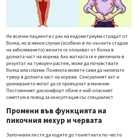
Не всички пациенти с рак на ендометриума страдат от
болка, но в някои случаи (особено в по-късните стадии
на заболяването) жените се оплакват от болка в
долната част на корема. Ако матката се е увеличила в
резултат на туморен растеж, може да почувствате
болка или спазми. Понякога можете сами да напипате
тумор в долната част на корема . Сексуалният акт и
уринирането могат да се превърнат в мъчение.
Постоянният дискомфорт обаче е най-опасният
симптом и повод за консултация със специалист.
Промени във функцията на
пикочния мехур и червата
Започнали ли сте да ходите до тоалетната по-често