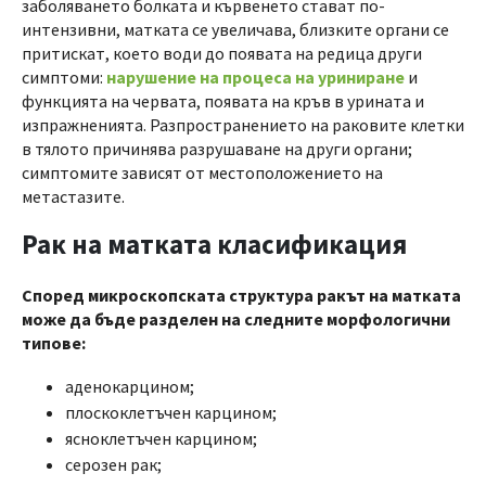
заболяването болката и кървенето стават по-
интензивни, матката се увеличава, близките органи се
притискат, което води до появата на редица други
симптоми:
нарушение на процеса на уриниране
и
функцията на червата, появата на кръв в урината и
изпражненията. Разпространението на раковите клетки
в тялото причинява разрушаване на други органи;
симптомите зависят от местоположението на
метастазите.
Рак на матката класификация
Според микроскопската структура ракът на матката
може да бъде разделен на следните морфологични
типове:
аденокарцином;
плоскоклетъчен карцином;
ясноклетъчен карцином;
серозен рак;