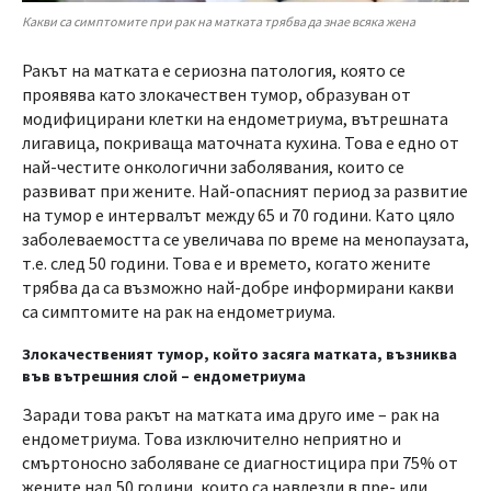
Какви са симптомите при рак на матката трябва да знае всяка жена
Ракът на матката е сериозна патология, която се
проявява като злокачествен тумор, образуван от
модифицирани клетки на ендометриума, вътрешната
лигавица, покриваща маточната кухина. Това е едно от
най-честите онкологични заболявания, които се
развиват при жените. Най-опасният период за развитие
на тумор е интервалът между 65 и 70 години. Като цяло
заболеваемостта се увеличава по време на менопаузата,
т.е. след 50 години. Това е и времето, когато жените
трябва да са възможно най-добре информирани какви
са симптомите на рак на ендометриума.
Злокачественият тумор, който засяга матката, възниква
във вътрешния слой – ендометриума
Заради това ракът на матката има друго име – рак на
ендометриума. Това изключително неприятно и
смъртоносно заболяване се диагностицира при 75% от
жените над 50 години, които са навлезли в пре- или