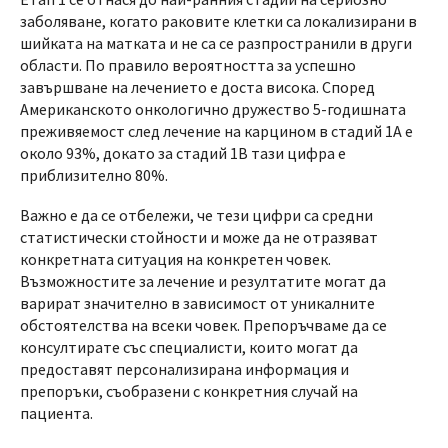
заболяване, когато раковите клетки са локализирани в
шийката на матката и не са се разпространили в други
области. По правило вероятността за успешно
завършване на лечението е доста висока. Според
Американското онкологично дружество 5-годишната
преживяемост след лечение на карцином в стадий 1А е
около 93%, докато за стадий 1В тази цифра е
приблизително 80%.
Важно е да се отбележи, че тези цифри са средни
статистически стойности и може да не отразяват
конкретната ситуация на конкретен човек.
Възможностите за лечение и резултатите могат да
варират значително в зависимост от уникалните
обстоятелства на всеки човек. Препоръчваме да се
консултирате със специалисти, които могат да
предоставят персонализирана информация и
препоръки, съобразени с конкретния случай на
пациента.