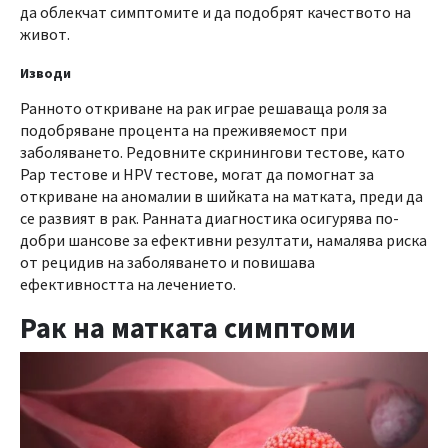
да облекчат симптомите и да подобрят качеството на
живот.
Изводи
Ранното откриване на рак играе решаваща роля за
подобряване процента на преживяемост при
заболяването. Редовните скринингови тестове, като
Pap тестове и HPV тестове, могат да помогнат за
откриване на аномалии в шийката на матката, преди да
се развият в рак. Ранната диагностика осигурява по-
добри шансове за ефективни резултати, намалява риска
от рецидив на заболяването и повишава
ефективността на лечението.
Рак на матката симптоми