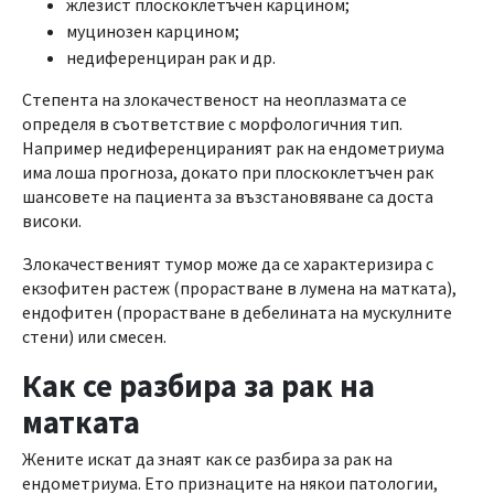
жлезист плоскоклетъчен карцином;
муцинозен карцином;
недиференциран рак и др.
Степента на злокачественост на неоплазмата се
определя в съответствие с морфологичния тип.
Например недиференцираният рак на ендометриума
има лоша прогноза, докато при плоскоклетъчен рак
шансовете на пациента за възстановяване са доста
високи.
Злокачественият тумор може да се характеризира с
екзофитен растеж (прорастване в лумена на матката),
ендофитен (прорастване в дебелината на мускулните
стени) или смесен.
Как се разбира за рак на
матката
Жените искат да знаят как се разбира за рак на
ендометриума. Ето признаците на някои патологии,