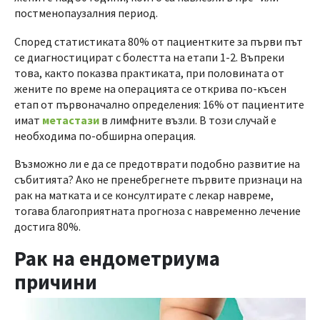
постменопаузалния период.
Според статистиката 80% от пациентките за първи път
се диагностицират с болестта на етапи 1-2. Въпреки
това, както показва практиката, при половината от
жените по време на операцията се открива по-късен
етап от първоначално определения: 16% от пациентите
имат
метастази
в лимфните възли. В този случай е
необходима по-обширна операция.
Възможно ли е да се предотврати подобно развитие на
събитията? Ако не пренебрегнете първите признаци на
рак на матката и се консултирате с лекар навреме,
тогава благоприятната прогноза с навременно лечение
достига 80%.
Рак на ендометриума
причини