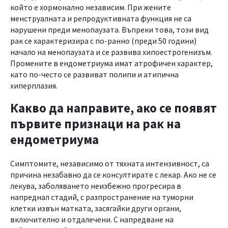
който е хормонално независим. При жените
менструалната и репродуктивната функция не са
нарушени преди менопаузата. Въпреки това, този вид
рак се характеризира с по-ранно (преди 50 години)
начало на менопаузата и се развива хипоестрогенизъм.
Промените в ендометриума имат атрофичен характер,
като по-често се развиват полипи и атипична
хиперплазия.
Какво да направите, ако се появят
първите признаци на рак на
ендометриума
Симптомите, независимо от тяхната интензивност, са
причина незабавно да се консултирате с лекар. Ако не се
лекува, заболяването неизбежно прогресира в
напреднал стадий, с разпространение на туморни
клетки извън матката, засягайки други органи,
включително и отдалечени. С напредване на