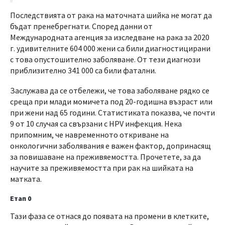
Последствията от рака на маточната шийка не могат да
бъдат пренебрегнати. Според данни от
Международната агенция за изследване на рака за 2020
г. удивителните 604 000 жени са били диагностицирани
с това опустошително заболяване. От тези диагнози
приблизително 341 000 са били фатални.
Заслужава да се отбележи, че това заболяване рядко се
среща при млади момичета под 20-годишна възраст или
при жени над 65 години. Статистиката показва, че почти
9 от 10 случая са свързани с HPV инфекция. Нека
припомним, че навременното откриване на
онкологични заболявания е важен фактор, допринасящ
за повишаване на преживяемостта. Прочетете, за да
научите за преживяемостта при рак на шийката на
матката.
Етап 0
Тази фаза се отнася до появата на промени в клетките,