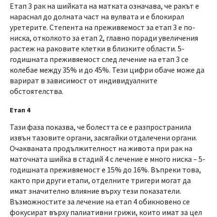
Етап 3 рак на шийката на матката означава, че ракът е
нараснал до долната част на вулвата и е блокирал
уретерите. Степента на преживяемост за етап 3 е по-
ниска, отколкото за етап 2, главно поради увеличения
растеж на раковите клетки в близките области. 5-
годишната преживяемост след лечение на етап 3 се
колебае между 35% и до 45%. Тези цифри обаче може да
варират в зависимост от индивидуалните
обстоятелства.
Етап 4
Тази фаза показва, че болестта се е разпространила
извън тазовите органи, засягайки отдалечени органи.
Очакваната продължителност на живота при рак на
маточната шийка в стадий 4 с лечение е много ниска – 5-
годишната преживяемост е 15% до 16%. Въпреки това,
както при други етапи, отделните тригери могат да
имат значително влияние върху тези показатели.
Възможностите за лечение на етап 4 обикновено се
фокусират върху палиативни грижи, които имат за цел