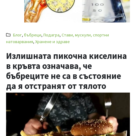
Блог
,
бъбреци
,
Подагра
,
Стави, мускули, спортни
натоварвания
,
Хранене и здраве
Излишната пикочна киселина
в кръвта означава, че
бъбреците не са в състояние
да я отстранят от тялото