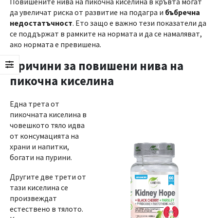
Повишените нива на пикочна киселина в кръвта могат
да увеличат риска от развитие на подагра и
бъбречна
недостатъчност
. Ето защо е важно тези показатели да
се поддържат в рамките на нормата и да се намаляват,
ако нормата е превишена.
Причини за повишени нива на
пикочна киселина
Една трета от
пикочната киселина в
човешкото тяло идва
от консумацията на
храни и напитки,
богати на пурини.
Другите две трети от
тази киселина се
произвеждат
естествено в тялото.