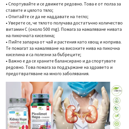
• Спортувайте и се движете редовно. Това е от полза за
ставите и цялото тяло;
• Опитайте се да не наддавате на тегло;
• Уверете се, че тялото получава достатъчно количество
витамин С (около 500 mg). Помага за намаляване нивата
на пикочната киселина;
• Пийте запарка от чай и растения като хвощ и коприва.
Те помагат за намаляване на високите нива на пикочна
киселина и са полезни за бъбреците;
• Важно е да се храните балансирано и да спортувате
редовно. Това помага за поддържане на здравето и
предотвратяване на много заболявания.