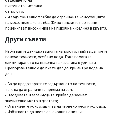
отделянето на
пикочната киселина
от тялото;
• И задължително трябва да ограничите консумацията
на месо, пилешко и риба. Животинските протеини
причиняват високи нива на пикочна киселина в кръвта.
Други съвети
Избягвайте дехидратацията на тялото: трябва да пиете
повече течности, особено вода. Това помага за
елиминирането на пикочната киселина в урината.
Препоръчително е да пиете два до три литра вода на
ден.
• За да предотвратите задържането на течности,
трябва да ограничите приема на сол;
• Плодовете и зеленчуците трябва да заемат
значително място в диетата;
• Ограничете консумацията на червено месо и колбаси;
• Избягвайте да пиете алкохолни напитки;