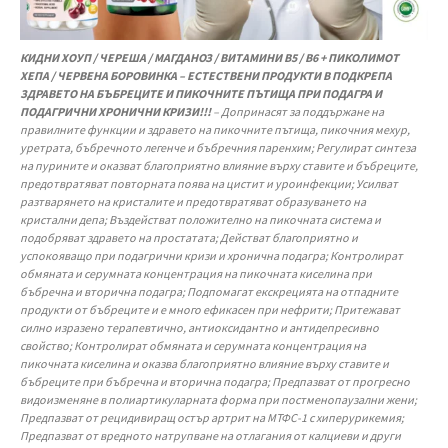
КИДНИ ХОУП / ЧЕРЕША / МАГДАНОЗ / ВИТАМИНИ В5 / В6 + ПИКОЛИМОТ
ХЕПА / ЧЕРВЕНА БОРОВИНКА – ЕСТЕСТВЕНИ ПРОДУКТИ В ПОДКРЕПА
ЗДРАВЕТО НА БЪБРЕЦИТЕ И ПИКОЧНИТЕ ПЪТИЩА ПРИ ПОДАГРА И
ПОДАГРИЧНИ ХРОНИЧНИ КРИЗИ!!!
– Допринасят за поддържане на
правилните функции и здравето на пикочните пътища, пикочния мехур,
уретрата, бъбречното легенче и бъбречния паренхим; Регулират синтеза
на пурините и оказват благоприятно влияние върху ставите и бъбреците,
предотвратяват повторната поява на цистит и уроинфекции; Усилват
разтварянето на кристалите и предотвратяват образуването на
кристални депа; Въздействат положително на пикочната система и
подобряват здравето на простатата; Действат благоприятно и
успокояващо при подагрични кризи и хронична подагра; Контролират
обмяната и серумната концентрация на пикочната киселина при
бъбречна и вторична подагра; Подпомагат екскрецията на отпадните
продукти от бъбреците и е много ефикасен при нефрити; Притежават
силно изразено терапевтично, антиоксидантно и антидепресивно
свойство; Контролират обмяната и серумната концентрация на
пикочната киселина и оказва благоприятно влияние върху ставите и
бъбреците при бъбречна и вторична подагра; Предпазват от прогресно
видоизменяне в полиартикуларната форма при постменопаузални жени;
Предпазват от рецидивиращ остър артрит на МТФС-1 с хиперурикемия;
Предпазват от вредното натрупване на отлагания от калциеви и други