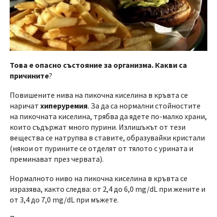
Това е опасно състояние за организма. Какви са
причините
?
Повишените нива на пикочна киселина в кръвта се
наричат
​​хиперуремия
. За да са нормални стойностите
на пикочната киселина, трябва да ядете по-малко храни,
които съдържат много пурини. Излишъкът от тези
вещества се натрупва в ставите, образувайки кристали
(някои от пурините се отделят от тялото с урината и
преминават през червата).
Нормалното ниво на пикочна киселина в кръвта се
изразява, както следва: от 2,4 до 6,0 mg/dL при жените и
от 3,4 до 7,0 mg/dL при мъжете.