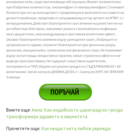
минерални соли, също причиняващи обструкции; Влияят положително
при бъбречна поликистоза, пиелонефрит и гломерулонефрит; Снижават
болката при остър моноартрит с предилекция в засягането на ставите на
долните крайници, предпазва от рецидивиращ остър артрит на МТФС-1 с
хиперурикемия; Действат благоприятно при лечение на резистентни на
антибиотици бактерии, намаляват риска от възпаления и инфекции
имат диуретичен, имуномодулиращ и противовъзпалителен ефект;
Оказват благоприятно влияние върху уринарния тракт, бъбреците и
кръвоносните съдове, спомагат благоприятно при хронична умора,
хроничен, емоционален, психически или физически стрес; Не повлияват
върху съпътстваща лекарствена терапия, нямат странични ефекти и не
води до пристрастяване; Не съдържат изкуствени оцветители,
консерванти и ГМО; Изцяло натурални продукти; СЪДЪРЖАНИЕ 60 + 60
желатинови / веган капсули ДНЕВНА ДОЗА 2 + 2 капсули КУРС НА ТЕРАПИЯ
3 месеца
Вижте още:
Амла: Как индийското цариградско грозде
трансформира здравето и имунитета
Прочетете още:
Как нещастната любов уврежда