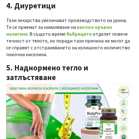
4. Диуретици
Тези лекарства увеличават производството на урина.
Те се приемат за намаляване на
високо кръвно
налягане
. В същото време
бъбреците
отделят повече
течност от тялото, но поради тази причина не могат да
се справят с отстраняването на излишното количество
пикочна киселина.
5. Наднормено тегло и
затлъстяване