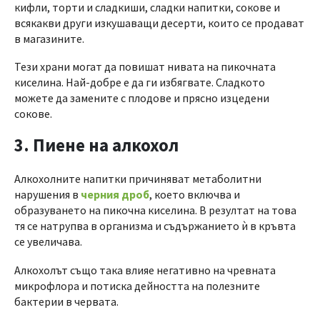
кифли, торти и сладкиши, сладки напитки, сокове и
всякакви други изкушаващи десерти, които се продават
в магазините.
Тези храни могат да повишат нивата на пикочната
киселина. Най-добре е да ги избягвате. Сладкото
можете да замените с плодове и прясно изцедени
сокове.
3. Пиене на алкохол
Алкохолните напитки причиняват метаболитни
нарушения в
черния дроб
, което включва и
образуването на пикочна киселина. В резултат на това
тя се натрупва в организма и съдържанието ѝ в кръвта
се увеличава.
Алкохолът също така влияе негативно на чревната
микрофлора и потиска дейността на полезните
бактерии в червата.