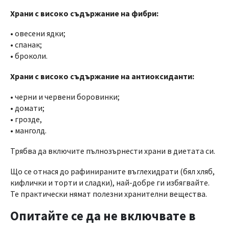
Храни с високо съдържание на фибри:
• овесени ядки;
• спанак;
• броколи.
Храни с високо съдържание на антиоксиданти:
• черни и червени боровинки;
• домати;
• грозде,
• манголд.
Трябва да включите пълнозърнести храни в диетата си.
Що се отнася до рафинираните въглехидрати (бял хляб,
кифлички и торти и сладки), най-добре ги избягвайте.
Те практически нямат полезни хранителни вещества.
Опитайте се да не включвате в