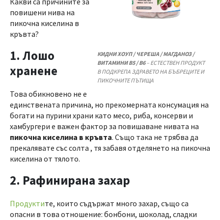
Какви са причините за
повишени нива на
пикочна киселина в
кръвта?
1. Лошо
КИДНИ ХОУП / ЧЕРЕША / МАГДАНОЗ /
ВИТАМИНИ В5 / В6
– ЕСТЕСТВЕН ПРОДУКТ
хранене
В ПОДКРЕПА ЗДРАВЕТО НА БЪБРЕЦИТЕ И
ПИКОЧНИТЕ ПЪТИЩА
Това обикновено не е
единствената причина, но прекомерната консумация на
богати на пурини храни като месо, риба, консерви и
хамбургери е важен фактор за повишаване нивата на
пикочна киселина в кръвта
. Също така не трябва да
прекалявате със солта , тя забавя отделянето на пикочна
киселина от тялото.
2. Рафинирана захар
Продукти
те, които съдържат много захар, също са
опасни в това отношение: бонбони, шоколад, сладки