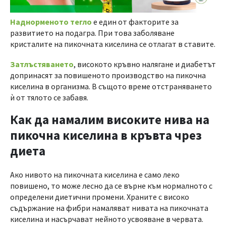
Наднорменото тегло
е един от факторите за
развитието на подагра. При това заболяване
кристалите на пикочната киселина се отлагат в ставите.
Затлъстяването
, високото кръвно налягане и диабетът
допринасят за повишеното производство на пикочна
киселина в организма. В същото време отстраняването
ѝ от тялото се забавя.
Как да намалим високите нива на
пикочна киселина в кръвта чрез
диета
Ако нивото на пикочната киселина е само леко
повишено, то може лесно да се върне към нормалното с
определени диетични промени. Храните с високо
съдържание на фибри намаляват нивата на пикочната
киселина и насърчават нейното усвояване в червата.