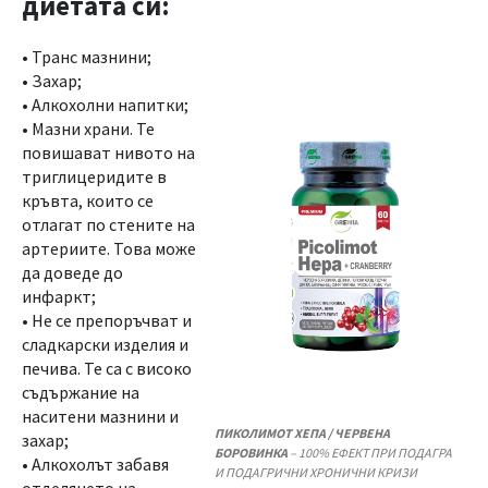
диетата си:
• Транс мазнини;
• Захар;
• Алкохолни напитки;
• Мазни храни. Те
повишават нивото на
триглицеридите в
кръвта, които се
отлагат по стените на
артериите. Това може
да доведе до
инфаркт;
• Не се препоръчват и
сладкарски изделия и
печива. Те са с високо
съдържание на
наситени мазнини и
ПИКОЛИМОТ ХЕПА / ЧЕРВЕНА
захар;
БОРОВИНКА
– 100% ЕФЕКТ ПРИ ПОДАГРА
• Алкохолът забавя
И ПОДАГРИЧНИ ХРОНИЧНИ КРИЗИ