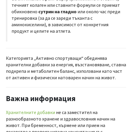
течният колаген или ставните формули се приемат
обикновено
сутрин на гладно
или около час преди
тренировка (за да се зареди тъканта с
аминокиселини), в зависимост от конкретния
продукт и целите на атлета.
Категорията „Активно спортуващи“ обединява
хранителни добавки за енергия, възстановяване, ставна
подкрепа и метаболитен баланс, използвани като част
от активен и физически натоварен начин на живот.
Важна информация
Хранителните добавки
не са заместител на
разнообразното хранене и здравословния начин на
живот. При бременност, кърмене или прием на
лекарства е препоръчителна консултация със