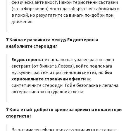
физическа активност. Някои термогенни съставки
(като Форсколин) могат да забързат метаболизма и
в покой, но резултатите са винаги по-добри при
движение.
❓ Каква е разликата между Екдистерон и
анаболните стероиди?
Екдистеронът
е напълно натурален растителен
екстракт (от билката Левзея), който подпомага
мускулния растеж и протеиновия синтез, но
без
хормоналните странични ефекти
на
синтетичните стероиди. Той е безопасна и легална
алтернатива за натурални атлети.
❓ Кога е най-доброто време за прием на колаген при
спортисти?
За оптимален ефект върху сухожилията и ставите,