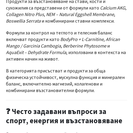
Продукти за възстановяване на стави, кости и
сухожилия са представени от формули като
Calcium AKG
,
Collagen Nitro Plus
,
NEM – Natural Eggshell Membrane
,
Boswellia Serrata
и комбинирани ставни комплекси.
Формули за контрол на теглото и телесния баланс
включват продукти като
BodyPro + L-Carnitine
,
African
Mango / Garcinia Cambogia
,
Berberine Phytosome
и
AquaExit – Dehydrate Formula
, използвани в контекста на
активен начин на живот.
В категорията присъстват и продукти за обща
физическа устойчивост, мускулна функция и минерален
баланс, включително магнезий, колагенови и
комбинирани възстановителни формули.
❓ Често задавани въпроси за
спорт, енергия и възстановяване