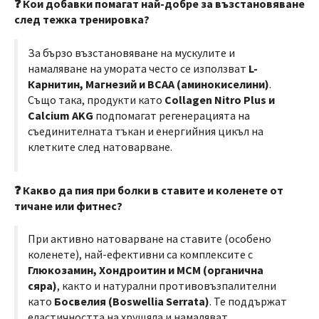
❓ Кои добавки помагат най-добре за възстановяване
след тежка тренировка?
За бързо възстановяване на мускулите и
намаляване на умората често се използват
L-
Карнитин, Магнезий и BCAA (аминокиселини)
.
Също така, продукти като
Collagen Nitro Plus и
Calcium AKG
подпомагат регенерацията на
съединителната тъкан и енергийния цикъл на
клетките след натоварване.
❓ Какво да пия при болки в ставите и коленете от
тичане или фитнес?
При активно натоварване на ставите (особено
коленете), най-ефективни са комплексите с
Глюкозамин, Хондроитин и МСМ (органична
сяра)
, както и натурални противовъзпалителни
като
Босвелия (Boswellia Serrata)
. Те поддържат
еластичността на хрущяла и намаляват