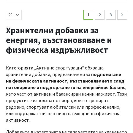
1
2
3
Хранителни добавки за
енергия, възстановяване и
физическа издръжливост
Категорията „Активно спортуващи“ обхваща
хранителни добавки, предназначени за
подпомагане
на физическата активност, възстановяването след
натоварване и поддържането на енергийния баланс
,
като част от активен и балансиран начин на живот. Тези
продукти се използват от хора, които тренират
редовно, спортуват любителски или професионално,
или поддържат високо ниво на ежедневна физическа
активност.
Добавките в категорията не са заместител на храненето