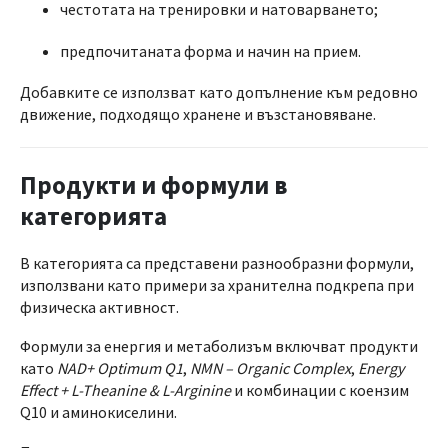
честотата на тренировки и натоварването;
предпочитаната форма и начин на прием.
Добавките се използват като допълнение към редовно
движение, подходящо хранене и възстановяване.
Продукти и формули в
категорията
В категорията са представени разнообразни формули,
използвани като примери за хранителна подкрепа при
физическа активност.
Формули за енергия и метаболизъм включват продукти
като
NAD+ Optimum Q1
,
NMN – Organic Complex
,
Energy
Effect + L-Theanine & L-Arginine
и комбинации с коензим
Q10 и аминокиселини.