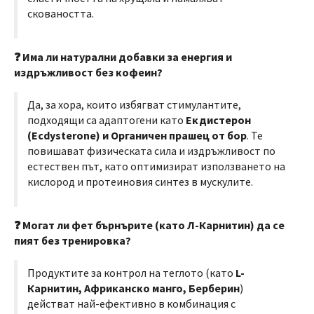
сковаността.
❓ Има ли натурални добавки за енергия и
издръжливост без кофеин?
Да, за хора, които избягват стимулантите,
подходящи са адаптогени като
Екдистерон
(Ecdysterone) и Органичен прашец от бор
. Те
повишават физическата сила и издръжливост по
естествен път, като оптимизират използването на
кислород и протеиновия синтез в мускулите.
❓ Могат ли фет бърнърите (като Л-Карнитин) да се
пият без тренировка?
Продуктите за контрол на теглото (като
L-
Карнитин, Африканско манго, Берберин
)
действат най-ефективно в комбинация с