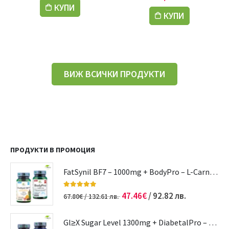
КУПИ
КУПИ
ВИЖ ВСИЧКИ ПРОДУКТИ
ПРОДУКТИ В ПРОМОЦИЯ
FatSynil BF7 – 1000mg + BodyPro – L-Carnitine | Отслабване | Редукция на теглото
5.00
out of 5
47.46
€
/ 92.82 лв.
67.80
€
/ 132.61 лв.
Gl≥Х Sugar Level 1300mg + DiabetalPro – Cranberry – Biotin | Диабет | Кръвна захар