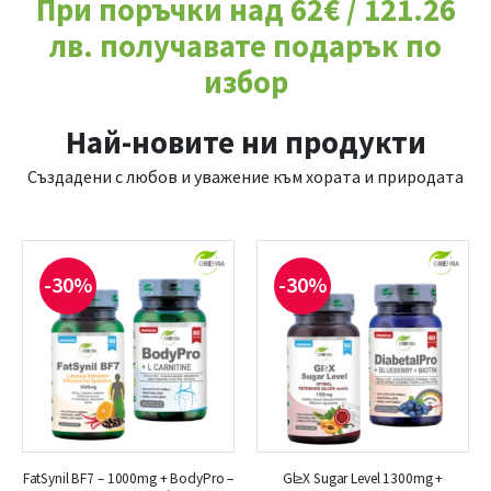
При поръчки над 62€ / 121.26
лв. получавате подарък по
избор
Най-новите ни продукти
Създадени с любов и уважение към хората и природата
-30%
-30%
FatSynil BF7 – 1000mg + BodyPro –
Gl≥Х Sugar Level 1300mg +