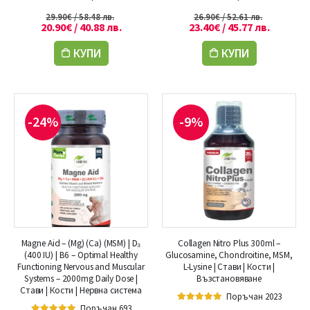
5.00
out of 5
5.00
out of 5
29.90
€
/ 58.48 лв.
26.90
€
/ 52.61 лв.
20.90
€
/ 40.88 лв.
23.40
€
/ 45.77 лв.
КУПИ
КУПИ
-24%
-9%
Magne Aid – (Mg) (Ca) (MSM) | D₃
Collagen Nitro Plus 300ml –
(400 IU) | B6 – Optimal Healthy
Glucosamine, Chondroitine, MSM,
Functioning Nervous and Muscular
L-Lysine | Стави | Кости |
Systems – 2000mg Daily Dose |
Възстановяване
Стави | Кости | Нервна система
Поръчан 2023
Поръчан 693
5.00
out of 5