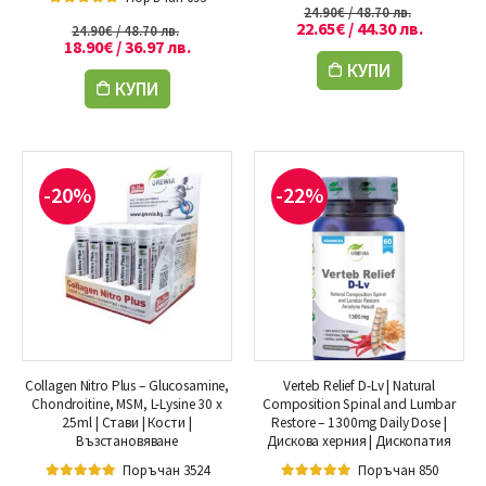
24.90
€
/ 48.70 лв.
5.00
out of 5
22.65
€
/ 44.30 лв.
24.90
€
/ 48.70 лв.
18.90
€
/ 36.97 лв.
КУПИ
КУПИ
-20%
-22%
Collagen Nitro Plus – Glucosamine,
Verteb Relief D-Lv | Natural
Chondroitine, MSM, L-Lysine 30 x
Composition Spinal and Lumbar
25ml | Стави | Кости |
Restore – 1300mg Daily Dose |
Възстановяване
Дискова херния | Дископатия
Поръчан 3524
Поръчан 850