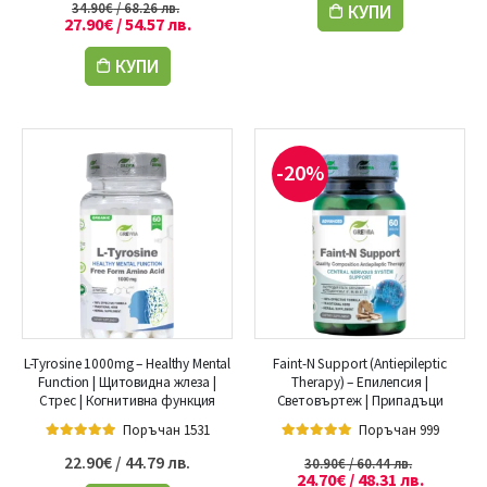
34.90
€
/ 68.26 лв.
КУПИ
27.90
€
/ 54.57 лв.
КУПИ
-20%
L-Tyrosine 1000mg – Healthy Mental
Faint-N Support (Antiepileptic
Function | Щитовидна жлеза |
Therapy) – Епилепсия |
Стрес | Когнитивна функция
Световъртеж | Припадъци
Поръчан 1531
Поръчан 999
5.00
out of 5
5.00
out of 5
22.90
€
/ 44.79 лв.
30.90
€
/ 60.44 лв.
24.70
€
/ 48.31 лв.