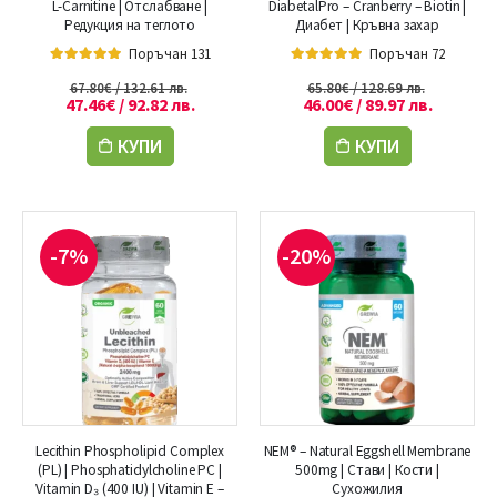
L-Carnitine | Отслабване |
DiabetalPro – Cranberry – Biotin |
Редукция на теглото
Диабет | Кръвна захар
Поръчан 131
Поръчан 72
5.00
out of 5
5.00
out of 5
67.80
€
/ 132.61 лв.
65.80
€
/ 128.69 лв.
47.46
€
/ 92.82 лв.
46.00
€
/ 89.97 лв.
КУПИ
КУПИ
-7%
-20%
Lecithin Phospholipid Complex
NEM® – Natural Eggshell Membrane
(PL) | Phosphatidylcholine PC |
500mg | Стави | Кости |
Vitamin D₃ (400 IU) | Vitamin E –
Сухожилия