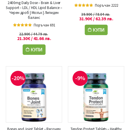
2400mg Daily Dose – Brain & Liver
Поръчан 2222
Support – LDL / HDL Lipid Balance –
5.00
out of 5
Черен дроб | Мозък | Липиден
39.90
€
/ 78.04 лв.
баланс
31.90
€
/ 62.39 лв.
Поръчан 691
КУПИ
5.00
out of 5
22.90
€
/ 44.79 лв.
21.30
€
/ 41.66 лв.
КУПИ
-20%
-9%
Bones and Joint Tablet – Recovery
Tendon Protect Tablets – Healthy