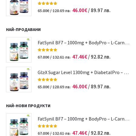
5.00
out of 5
46.00
€
/ 89.97 лв.
65.80
€
/ 128.69 лв.
НАЙ-ПРОДАВАНИ
FatSynil BF7 – 1000mg + BodyPro – L-Carnitine | Отслабване | Редукция на теглото
5.00
out of 5
47.46
€
/ 92.82 лв.
67.80
€
/ 132.61 лв.
Gl≥Х Sugar Level 1300mg + DiabetalPro – Cranberry – Biotin | Диабет | Кръвна захар
5.00
out of 5
46.00
€
/ 89.97 лв.
65.80
€
/ 128.69 лв.
НАЙ-НОВИ ПРОДУКТИ
FatSynil BF7 – 1000mg + BodyPro – L-Carnitine | Отслабване | Редукция на теглото
5.00
out of 5
47.46
€
/ 92.82 лв.
67.80
€
/ 132.61 лв.