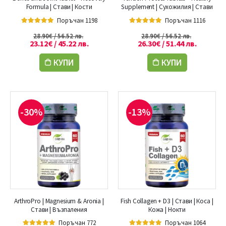
Formula | Стави | Кости
Supplement | Сухожилия | Стави
Поръчан 1198
Поръчан 1116
5.00
out of 5
5.00
out of 5
28.90
€
/ 56.52 лв.
28.90
€
/ 56.52 лв.
23.12
€
/ 45.22 лв.
26.30
€
/ 51.44 лв.
КУПИ
КУПИ
-30%
-13%
ArthroPro | Magnesium & Aronia |
Fish Collagen + D3 | Стави | Коса |
Стави | Възпаления
Кожа | Нокти
Поръчан 772
Поръчан 1064