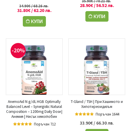
35.90
€
/ 70.21 лв.
5.00
out of 5
28.90
€
/ 56.52 лв.
34.90
€
/ 68.26 лв.
31.80
€
/ 62.20 лв.
КУПИ
КУПИ
-20%
AnemoAid N g/dL HGB Optimally
T-Gland / TSH | При Хашимото и
Balanced Level – Synergistic Natural
Хипотиреоидизъм
Composition – 1200mg Daily Dose |
Поръчан 1644
Анемия | Нисък хемоглобин
5.00
out of 5
33.90
€
/ 66.30 лв.
Поръчан 712
5.00
out of 5