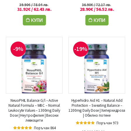
5.00
out of 5
5.00
out of 5
39.90
€
/ 78.04 лв.
36.90
€
/ 72.17 лв.
31.92
€
/ 62.43 лв.
28.90
€
/ 56.52 лв.
КУПИ
КУПИ
-9%
-19%
NeuoPHIL Balance G/l – Active
Hyperhidro Aid H1 – Natural Add
Natural Formula – WBC – Normal
Protection – Sweating Balance –
Leukocyte Values – 1300mg Daily
1200mg Daily Dose | Хиперхидроза
Dose | Неутрофилия | Високи
| Обилно потене
левкоцити
Поръчан 973
Поръчан 864
5.00
out of 5