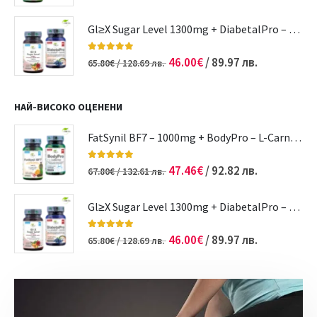
Gl≥Х Sugar Level 1300mg + DiabetalPro – Cranberry – Biotin | Диабет | Кръвна захар
5.00
out of 5
46.00
€
/ 89.97 лв.
65.80
€
/ 128.69 лв.
НАЙ-ВИСОКО ОЦЕНЕНИ
FatSynil BF7 – 1000mg + BodyPro – L-Carnitine | Отслабване | Редукция на теглото
5.00
out of 5
47.46
€
/ 92.82 лв.
67.80
€
/ 132.61 лв.
Gl≥Х Sugar Level 1300mg + DiabetalPro – Cranberry – Biotin | Диабет | Кръвна захар
5.00
out of 5
46.00
€
/ 89.97 лв.
65.80
€
/ 128.69 лв.