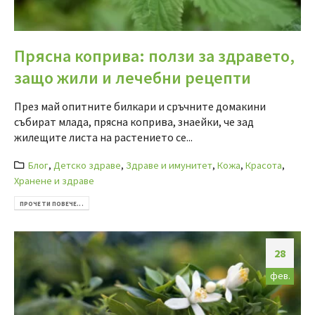
Прясна коприва: ползи за здравето,
защо жили и лечебни рецепти
През май опитните билкари и сръчните домакини
събират млада, прясна коприва, знаейки, че зад
жилещите листа на растението се...
Блог
,
Детско здраве
,
Здраве и имунитет
,
Кожа
,
Красота
,
Хранене и здраве
ПРОЧЕТИ ПОВЕЧЕ...
28
фев.