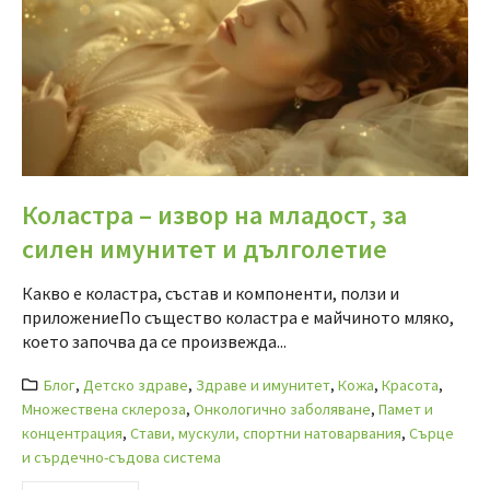
Коластра – извор на младост, за
силен имунитет и дълголетие
Какво е коластра, състав и компоненти, ползи и
приложениеПо същество коластра е майчиното мляко,
което започва да се произвежда...
Блог
,
Детско здраве
,
Здраве и имунитет
,
Кожа
,
Красота
,
Множествена склероза
,
Онкологично заболяване
,
Памет и
концентрация
,
Стави, мускули, спортни натоварвания
,
Сърце
и сърдечно-съдова система