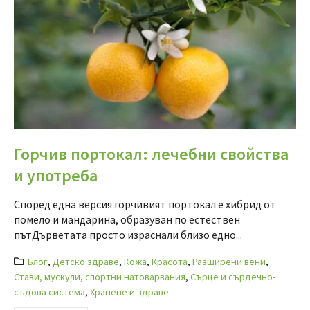
Горчив портокал: лечебни свойства
и употреба
Според една версия горчивият портокал е хибрид от
помело и мандарина, образуван по естествен
пътДърветата просто израснали близо едно...
Блог
,
Детско здраве
,
Кожа
,
Красота
,
Разширени вени
,
Стави, мускули, спортни натоварвания
,
Сърце и сърдечно-
съдова система
,
Хранене и здраве