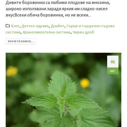
Дивите боровинки са любими плодове на мнозина,
широко използвани заради яркия им сладко-кисел
вкусВсеки обича боровинки, но не всеки...
Блог
,
Детско здраве
,
Диабет
,
Сърце и сърдечно-съдова
система
,
Храносмилателна система
,
Черен дроб
ПРОЧЕТИ ПОВЕЧЕ...
01
авг.