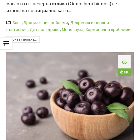
маслото от вечерна иглика (Oenothera biennis) се
използват официално като...
Блог
,
Брониахлни проблеми
,
Депресия и нервни
състояния
,
Детско здраве
,
Менопауза
,
Хормонални проблеми
ПРОЧЕТИ ПОВЕЧЕ...
05
фев.