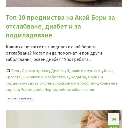
Топ 10 предимства на Акай Бери за
отслабване, диабет и за
подмладяване
Какви са ползите от плодовете акай бери за
отслабване? Могат ли да помогнат и при други
заболявания, освен диабет? Употребата...
Блог
,
Детско здраве
,
Диабет
,
Здраве и имунитет
,
Кожа
,
Красота
,
Онкологично заболяване
,
Подагра
,
Сърце и
сърдечно-съдова система
,
Хормонални проблеми
,
Хранене и
здраве
,
Черен дроб
,
Чернодробни заболявания
ПРОЧЕТИ ПОВЕЧЕ...
04