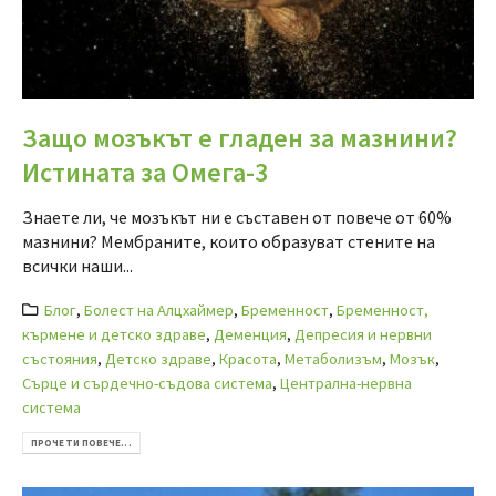
Защо мозъкът е гладен за мазнини?
Истината за Омега-3
Знаете ли, че мозъкът ни е съставен от повече от 60%
мазнини? Мембраните, които образуват стените на
всички наши...
Блог
,
Болест на Алцхаймер
,
Бременност
,
Бременност,
кърмене и детско здраве
,
Деменция
,
Депресия и нервни
състояния
,
Детско здраве
,
Красота
,
Метаболизъм
,
Мозък
,
Сърце и сърдечно-съдова система
,
Централна-нервна
система
ПРОЧЕТИ ПОВЕЧЕ...