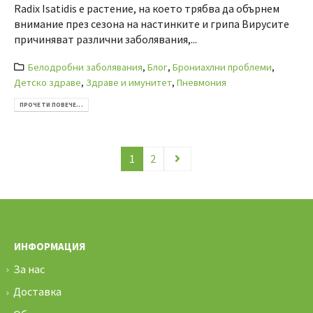
Radix Isatidis е растение, на което трябва да обърнем
внимание през сезона на настинките и грипа Вирусите
причиняват различни заболявания,...
Белодробни заболявания
,
Блог
,
Брониахлни проблеми
,
Детско здраве
,
Здраве и имунитет
,
Пневмония
ПРОЧЕТИ ПОВЕЧЕ...
1
2
ИНФОРМАЦИЯ
За нас
Доставка