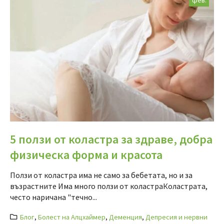
фев.
5 ползи от коластра за здраве, добра
физическа форма и красота
Ползи от коластра има не само за бебетата, но и за
възрастните Има много ползи от коластраКоластрата,
често наричана "течно...
Блог
,
Болест на Алцхаймер
,
Деменция
,
Депресия и нервни