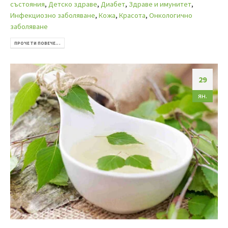
състояния
,
Детско здраве
,
Диабет
,
Здраве и имунитет
,
Инфекциозно заболяване
,
Кожа
,
Красота
,
Онкологично
заболяване
ПРОЧЕТИ ПОВЕЧЕ...
29
ян.