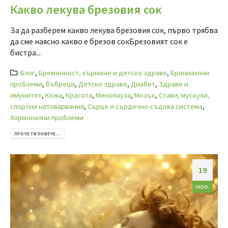
Какво лекува брезовия сок
За да разберем какво лекува брезовия сок, първо трябва
да сме наясно какво е брезов сокБрезовият сок е
бистра...
Блог
,
Бременност, кърмене и детско здраве
,
Брониахлни
проблеми
,
бъбреци
,
Детско здраве
,
Диабет
,
Здраве и
имунитет
,
Кожа
,
Красота
,
Менопауза
,
Мозък
,
Стави, мускули,
спортни натоварвания
,
Сърце и сърдечно-съдова система
,
Хормонални проблеми
ПРОЧЕТИ ПОВЕЧЕ...
19
ное.