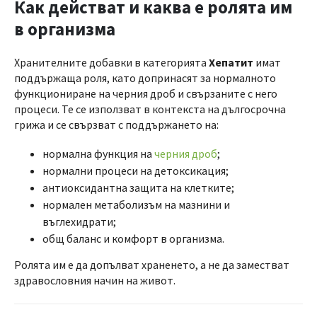
Как действат и каква е ролята им
в организма
Хранителните добавки в категорията
Хепатит
имат
поддържаща роля, като допринасят за нормалното
функциониране на черния дроб и свързаните с него
процеси. Те се използват в контекста на дългосрочна
грижа и се свързват с поддържането на:
нормална функция на
черния дроб
;
нормални процеси на детоксикация;
антиоксидантна защита на клетките;
нормален метаболизъм на мазнини и
въглехидрати;
общ баланс и комфорт в организма.
Ролята им е да допълват храненето, а не да заместват
здравословния начин на живот.