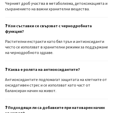
Черният дроб участва в метаболизма, детоксикацията и
съхранението на важни хранителни вещества.
❓ Кои съставки се свързват с чернодробната
функция?
Растителни екстракти като бял трън и антиоксиданти
често се използват в хранителни режими за поддържане
на чернодробното здраве.
❓ Каква е ролята на антиоксидантите?
Антиоксидантите подпомагат защитата на клетките от
оксидативен стрес и се използват като част от
балансиран начин на живот.
❓ Подходящи ли са добавките при натоварен начин
на живот?