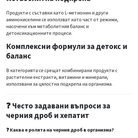
Продукти с съставки като L-метионин и други
аминокиселини се използват като част от режими,
насочени към метаболитния баланс и
детоксикационните процеси.
Комплексни формули за детокс и
баланс
В категорията се срещат комбинирани продукти с
растителни екстракти, витамини и минерали,
използвани за цялостна подкрепа на организма.
❓
Често задавани въпроси за
черния дроб и хепатит
❓ Каква е ролята на черния дроб в организма?