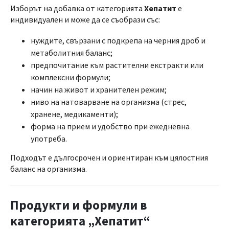
Изборът на добавка от категорията
Хепатит
е
индивидуален и може да се съобрази със:
нуждите, свързани с подкрепа на черния дроб и
метаболитния баланс;
предпочитание към растителни екстракти или
комплексни формули;
начин на живот и хранителен режим;
ниво на натоварване на организма (стрес,
хранене, медикаменти);
форма на прием и удобство при ежедневна
употреба.
Подходът е дългосрочен и ориентиран към цялостния
баланс на организма.
Продукти и формули в
категорията „Хепатит“