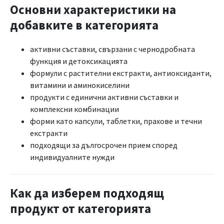
Основни характеристики на
добавките в категорията
активни съставки, свързани с чернодробната
функция и детоксикацията
формули с растителни екстракти, антиоксиданти,
витамини и аминокиселини
продукти с единични активни съставки и
комплексни комбинации
форми като капсули, таблетки, прахове и течни
екстракти
подходящи за дългосрочен прием според
индивидуалните нужди
Как да изберем подходящ
продукт от категорията