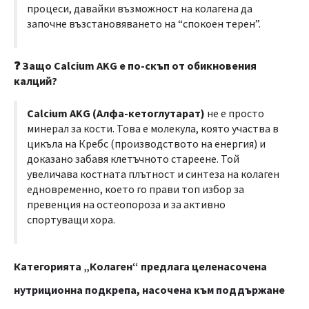
процеси, давайки възможност на колагена да
започне възстановяването на “спокоен терен”.
❓ Защо Calcium AKG е по-скъп от обикновения
калций?
Calcium AKG (Алфа-кетоглутарат)
не е просто
минерал за кости. Това е молекула, която участва в
цикъла на Кребс (производството на енергия) и
доказано забавя клетъчното стареене. Той
увеличава костната плътност и синтеза на колаген
едновременно, което го прави топ избор за
превенция на остеопороза и за активно
спортуващи хора.
Категорията „Колаген“ предлага
целенасочена
нутриционна подкрепа
, насочена към поддържане