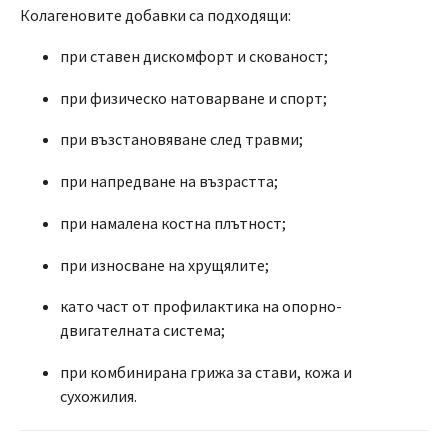
Колагеновите добавки са подходящи:
при ставен дискомфорт и скованост;
при физическо натоварване и спорт;
при възстановяване след травми;
при напредване на възрастта;
при намалена костна плътност;
при износване на хрущялите;
като част от профилактика на опорно-
двигателната система;
при комбинирана грижа за стави, кожа и
сухожилия.