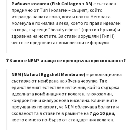
Рибният колаген (Fish Collagen + D3)
е съставен
предимно от Тип I колаген – същият, който
изгражда нашата кожа, коса и нокти. Неговата
молекула е по-малка и лека, което го прави идеален
за хора, търсещи “beauty ефект” (против бръчки) и
здравина на ноктите. За стави и хрущяли (Тип II)
често се предпочитат комплексните формули.
❓ Какво е NEM® и защо се препоръчва при скованост?
NEM (Natural Eggshell Membrane)
е революционна
съставка от мембрана на яйчена черупка. Тя е
единственият естествен източник, който съдържа
идеалната комбинация от колаген, глюкозамин,
хондроитин и хиалуронова киселина. Клиничните
проучвания показват, че NEM облекчава болката и
сковаността в ставите в рамките на
7 до 10 дни
,
което е много по-бързо от стандартния колаген.