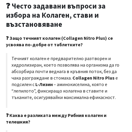
❓ Често задавани въпроси за
избора на Колаген, стави и
възстановяване
❓ Защо течният колаген (Collagen Nitro Plus) се
усвоява по-добре от таблетките?
Течният колаген е предварително разтворен и
хидролизиран, което позволява на организма да го
абсорбира почти веднага в кръвния поток, без да
чака разграждане в стомаха.
Collagen Nitro Plus
е
подсилен с
L-Лизин
– аминокиселина, която е
“лепилото”, фиксиращо колагена в ставите и
тъканите, осигурявайки максимална ефикасност.
❓ Каква е разликата между Рибния колаген и
телешкия?