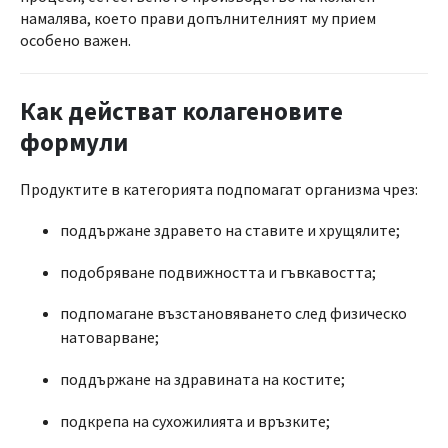
намалява, което прави допълнителният му прием
особено важен.
Как действат колагеновите
формули
Продуктите в категорията подпомагат организма чрез:
поддържане здравето на ставите и хрущялите;
подобряване подвижността и гъвкавостта;
подпомагане възстановяването след физическо
натоварване;
поддържане на здравината на костите;
подкрепа на сухожилията и връзките;