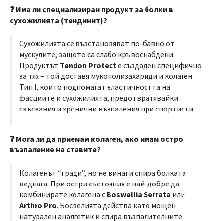
❓ Има ли специализиран продукт за болки в
сухожилията (тендинит)?
Сухожилията се възстановяват по-бавно от
мускулите, защото са слабо кръвоснабдени.
Продуктът
Tendon Protect
е създаден специфично
за тях – той доставя мукополизахариди и колаген
Тип I, които подпомагат еластичността на
фасциите и сухожилията, предотвратявайки
скъсвания и хронични възпаления при спортисти.
❓ Мога ли да приемам колаген, ако имам остро
възпаление на ставите?
Колагенът “гради”, но не винаги спира болката
веднага. При остри състояния е най-добре да
комбинирате колагена с
Boswellia Serrata
или
Arthro Pro
. Босвелията действа като мощен
натурален аналгетик и спира възпалителните