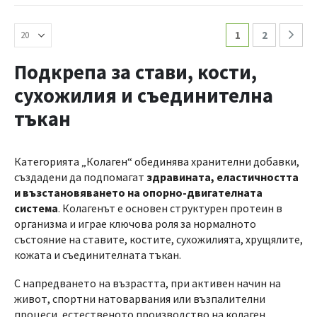
1
2
Подкрепа за стави, кости,
сухожилия и съединителна
тъкан
Категорията „Колаген“ обединява хранителни добавки,
създадени да подпомагат
здравината, еластичността
и възстановяването на опорно-двигателната
система
. Колагенът е основен структурен протеин в
организма и играе ключова роля за нормалното
състояние на ставите, костите, сухожилията, хрущялите,
кожата и съединителната тъкан.
С напредването на възрастта, при активен начин на
живот, спортни натоварвания или възпалителни
процеси, естественото производство на колаген