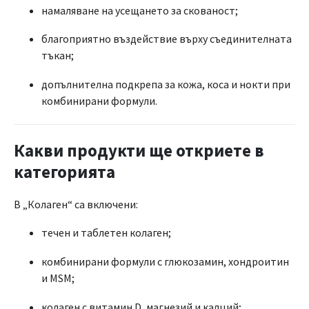
намаляване на усещането за скованост;
благоприятно въздействие върху съединителната
тъкан;
допълнителна подкрепа за кожа, коса и нокти при
комбинирани формули.
Какви продукти ще откриете в
категорията
В „Колаген“ са включени:
течен и таблетен колаген;
комбинирани формули с глюкозамин, хондроитин
и MSM;
колаген с витамин D, магнезий и калций;