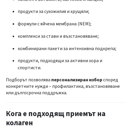
продукти за сухожилия и хрущяли;
формули с яйчена мембрана (NEM);
комплекси за стави и възстановяване;
комбинирани пакети за интензивна подкрепа;
продукти, подходящи за активни хора и
спортисти.
Подборът позволява
персонализиран избор
според
конкретните нужди – профилактика, възстановяване
или дългосрочна поддръжка.
Кога е подходящ приемът на
колаген