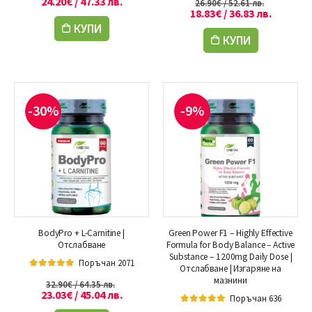
24.20
€
/ 47.33 лв.
26.90
€
/ 52.61 лв.
18.83
€
/ 36.83 лв.
КУПИ
КУПИ
-30%
-9%
BodyPro + L-Carnitine |
Green Power F1 – Highly Effective
Отслабване
Formula for Body Balance – Active
Substance – 1200mg Daily Dose |
Поръчан 2071
Отслабване | Изгаряне на
4.90
out of 5
мазнини
32.90
€
/ 64.35 лв.
23.03
€
/ 45.04 лв.
Поръчан 636
5.00
out of 5