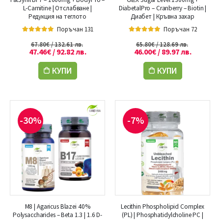
L-Carnitine | Отслабване |
DiabetalPro – Cranberry – Biotin |
Редукция на теглото
Диабет | Кръвна захар
Поръчан 131
Поръчан 72
5.00
out of 5
5.00
out of 5
67.80
€
/ 132.61 лв.
65.80
€
/ 128.69 лв.
47.46
€
/ 92.82 лв.
46.00
€
/ 89.97 лв.
КУПИ
КУПИ
-30%
-7%
M8 | Agaricus Blazei 40%
Lecithin Phospholipid Complex
Polysaccharides – Beta 1.3 | 1.6 D-
(PL) | Phosphatidylcholine PC |