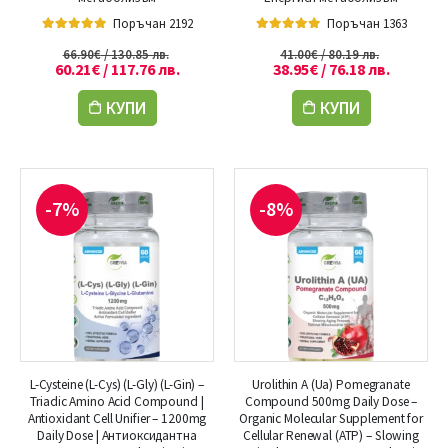
Поръчан 2192
Поръчан 1363
5.00
out of 5
5.00
out of 5
66.90
€
/ 130.85 лв.
41.00
€
/ 80.19 лв.
60.21
€
/ 117.76 лв.
38.95
€
/ 76.18 лв.
КУПИ
КУПИ
-7%
-8%
L-Cysteine (L-Cys) (L-Gly) (L-Gin) –
Urolithin A (Ua) Pomegranate
Triadic Amino Acid Compound |
Compound 500mg Daily Dose –
Antioxidant Cell Unifier – 1200mg
Organic Molecular Supplement for
Daily Dose | Антиоксидантна
Cellular Renewal (ATP) – Slowing