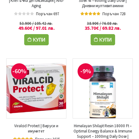
| Клетъчна детоксикация | Anti-
Stren 4I – 600mg Daily Dose |
Aging
Дневни мултивитамини
Поръчан 697
Поръчан 728
0
out of 5
5.00
out of 5
53.90
€
/ 105.42 лв.
38.90
€
/ 76.08 лв.
49.60
€
/ 97.01 лв.
35.70
€
/ 69.82 лв.
КУПИ
КУПИ
-60%
-9%
Viralcid Protect | Вируси и
Himalayan Shilajit Resin 18000 Ft –
имунитет
Optimal Energy Balance & Immune
Support – 1000mg Daily Dose |