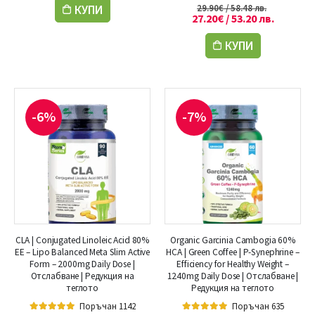
КУПИ
29.90
€
/ 58.48 лв.
27.20
€
/ 53.20 лв.
КУПИ
-6%
-7%
CLA | Conjugated Linoleic Acid 80%
Organic Garcinia Cambogia 60%
EE – Lipo Balanced Meta Slim Active
HCA | Green Coffee | P-Synephrine –
Form – 2000mg Daily Dose |
Efficiency for Healthy Weight –
Отслабване | Редукция на
1240mg Daily Dose | Отслабване |
теглото
Редукция на теглото
Поръчан 1142
Поръчан 635