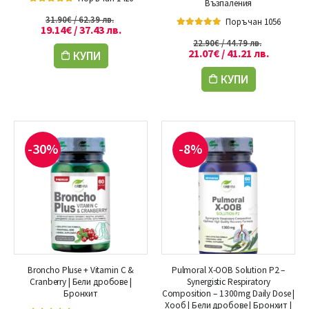
Възпаления
5.00
out of 5
31.90
€
/ 62.39 лв.
Поръчан 1056
19.14
€
/ 37.43 лв.
5.00
out of 5
22.90
€
/ 44.79 лв.
21.07
€
/ 41.21 лв.
КУПИ
КУПИ
-30%
-8%
Broncho Pluse + Vitamin C &
Pulmoral X-OOB Solution P2 –
Cranberry | Бели дробове |
Synergistic Respiratory
Бронхит
Composition – 1300mg Daily Dose |
Хооб | Бели дробове | Бронхит |