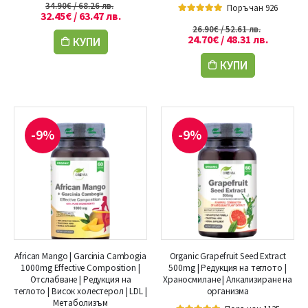
34.90
€
/ 68.26 лв.
Поръчан 926
32.45
€
/ 63.47 лв.
5.00
out of 5
26.90
€
/ 52.61 лв.
24.70
€
/ 48.31 лв.
КУПИ
КУПИ
-9%
-9%
African Mango | Garcinia Cambogia
Organic Grapefruit Seed Extract
1000mg Effective Composition |
500mg | Редукция на теглото |
Отслабване | Редукция на
Храносмилане | Алкализиране на
теглото | Висок холестерол | LDL |
организма
Метаболизъм