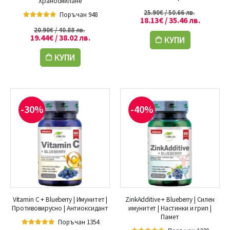
Храносмилане
4.88
out of 5
25.90
€
/ 50.66 лв.
Поръчан 948
18.13
€
/ 35.46 лв.
5.00
out of 5
20.90
€
/ 40.88 лв.
19.44
€
/ 38.02 лв.
КУПИ
КУПИ
-30%
-40%
Vitamin C + Blueberry | Имунитет |
ZinkAdditive + Blueberry | Силен
Противовирусно | Антиоксидант
имунитет | Настинки и грип |
Памет
Поръчан 1354
5.00
out of 5