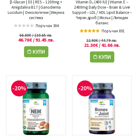
β-Glucan | D3 | RES – 1200mg +
Vitamin D₃ (400 IU) | Vitamin E –
Amigdalina B17 | Ganoderma
2400mg Daily Dose – Brain & Liver
Lucidum | Онкологични | Имунна
Support – LDL / HDL Lipid Balance –
система
Черен дроб | Мозък | Липиден
баланс
Поръчан 304
Поръчан 691
0
out of 5
66.80
€
/ 130.65 лв.
5.00
out of 5
46.76
€
/ 91.45 лв.
22.90
€
/ 44.79 лв.
21.30
€
/ 41.66 лв.
КУПИ
КУПИ
-20%
-20%