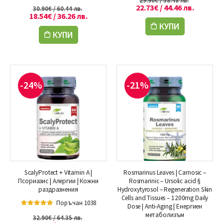
5.00
out of 5
22.73
€
/ 44.46 лв.
30.90
€
/ 60.44 лв.
18.54
€
/ 36.26 лв.
КУПИ
КУПИ
-24%
-21%
ScalyProtect + Vitamin A |
Rosmarinus Leaves | Carnosic –
Псориазис | Алергии | Кожни
Rosmarinic – Ursolic acid §
раздразнения
Hydroxytyrosol – Regeneration Skin
Cells and Tissues – 1200mg Daily
Поръчан 1038
Dose | Anti-Aging | Енергиен
5.00
out of 5
метаболизъм
32.90
€
/ 64.35 лв.