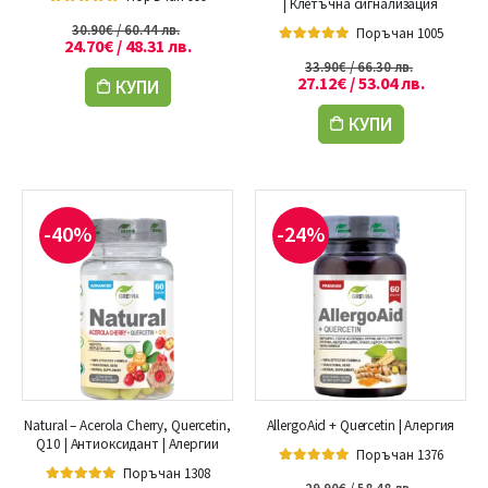
| Клетъчна сигнализация
5.00
out of 5
30.90
€
/ 60.44 лв.
Поръчан 1005
24.70
€
/ 48.31 лв.
5.00
out of 5
33.90
€
/ 66.30 лв.
27.12
€
/ 53.04 лв.
КУПИ
КУПИ
-40%
-24%
Natural – Acerola Cherry, Quercetin,
AllergoAid + Quercetin | Алергия
Q10 | Антиоксидант | Алергии
Поръчан 1376
Поръчан 1308
5.00
out of 5
29.90
€
/ 58.48 лв.