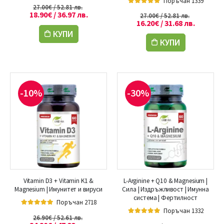
Поръчан 1339
27.00
€
/ 52.81 лв.
5.00
out of 5
18.90
€
/ 36.97 лв.
27.00
€
/ 52.81 лв.
16.20
€
/ 31.68 лв.
КУПИ
КУПИ
-10%
-30%
Vitamin D3 + Vitamin K1 &
L-Arginine + Q10 & Magnesium |
Magnesium | Имунитет и вируси
Сила | Издръжливост | Имунна
система | Фертилност
Поръчан 2718
Поръчан 1332
5.00
out of 5
26.90
€
/ 52.61 лв.
5.00
out of 5