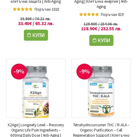
клетъчна защита | Anti-Aging
Aging | Клетъчна енергия | Anti-
Aging
Поръчан 1010
Поръчан 819
5.00
out of 5
35.90
€
/ 70.21 лв.
5.00
out of 5
33.40
€
/ 65.32 лв.
129.90
€
/ 254.06 лв.
118.90
€
/ 232.55 лв.
КУПИ
КУПИ
-9%
-9%
X2Age | Longevity Level – Recovery
Tetrahydrocurcumin THC / R-ALA –
Organic Life Pure Ingredients –
Organic Purification – Cell
600mg Daily Dose | Anti-Aging |
Regeneration Support | Клетъчно