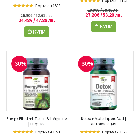
Поръчан 1125
Поръчан 1503
5.00
out of 5
29.90
€
/ 58.48 лв.
5.00
out of 5
27.20
€
/ 53.20 лв.
26.90
€
/ 52.61 лв.
24.48
€
/ 47.88 лв.
КУПИ
КУПИ
-30%
-30%
Energy Effect + L-Teanin & L-Arginine
Detox + Alpha Lipoic Acid |
| Енергия
Детоксикация
Поръчан 1221
Поръчан 1573
5.00
out of 5
4.80
out of 5