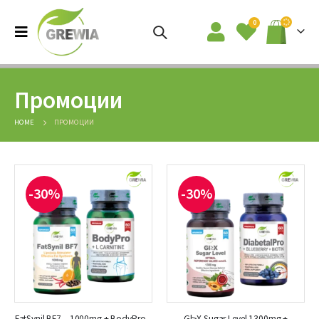
0
Промоции
HOME
ПРОМОЦИИ
-30%
-30%
FatSynil BF7 – 1000mg + BodyPro –
Gl≥Х Sugar Level 1300mg +