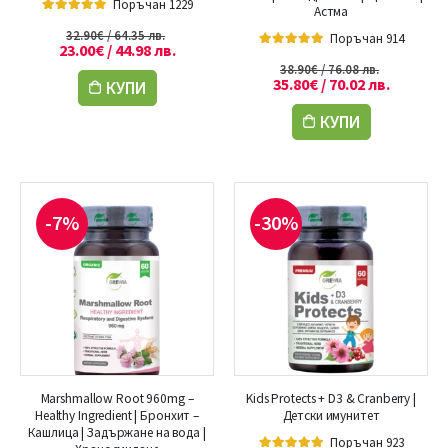
Поръчан 1229
Астма
5.00
out of 5
32.90
€
/ 64.35 лв.
Поръчан 914
23.00
€
/ 44.98 лв.
5.00
out of 5
38.90
€
/ 76.08 лв.
35.80
€
/ 70.02 лв.
КУПИ
КУПИ
-7%
-30%
Marshmallow Root 960mg –
Kids Protects + D3 & Cranberry |
Healthy Ingredient | Бронхит –
Детски имунитет
Кашлица | Задържане на вода |
Поръчан 923