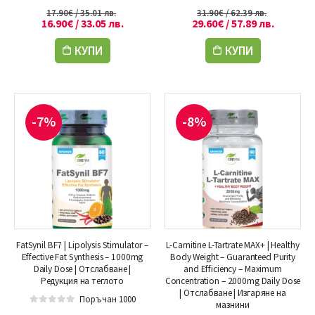
5.00
out of 5
5.00
out of 5
17.90
€
/ 35.01 лв.
31.90
€
/ 62.39 лв.
16.90
€
/ 33.05 лв.
29.60
€
/ 57.89 лв.
КУПИ
КУПИ
-7%
-8%
FatSynil BF7 | Lipolysis Stimulator –
L-Carnitine L-Tartrate МАХ+ | Healthy
Effective Fat Synthesis – 1000mg
Body Weight – Guaranteed Purity
Daily Dose | Отслабване |
and Efficiency – Maximum
Редукция на теглото
Concentration – 2000mg Daily Dose
| Отслабване | Изгаряне на
Поръчан 1000
мазнини
0
out of 5