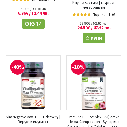
Поръчан 1615
Имунна система | Енергиен
5.00
out of 5
метаболизъм
15.90
€
/ 31.10 лв.
6.36
€
/ 12.44 лв.
Поръчан 1103
5.00
out of 5
КУПИ
26.90
€
/ 52.61 лв.
24.50
€
/ 47.92 лв.
КУПИ
-40%
-10%
ViralNegative Max | D3 + Elderberry |
Immuno HL Complex – (VI) Active
Вируси и имунитет
Herbal Composition – Synergistic
Composition for Cellular Immunity