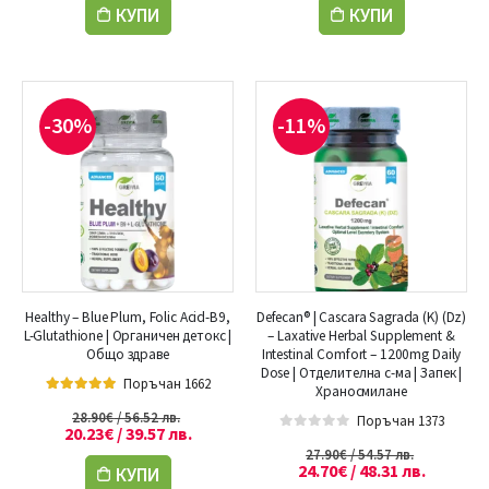
КУПИ
КУПИ
-30%
-11%
Healthy – Blue Plum, Folic Acid-B9,
Defecan® | Cascara Sagrada (K) (Dz)
L-Glutathione | Органичен детокс |
– Laxative Herbal Supplement &
Общо здраве
Intestinal Comfort – 1200mg Daily
Dose | Отделителна с-ма | Запек |
Поръчан 1662
Храносмилане
5.00
out of 5
28.90
€
/ 56.52 лв.
Поръчан 1373
20.23
€
/ 39.57 лв.
0
out of 5
27.90
€
/ 54.57 лв.
24.70
€
/ 48.31 лв.
КУПИ