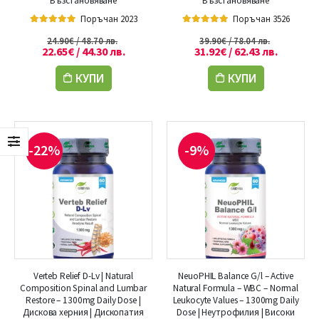
Възстановяване
Възстановяване
Поръчан 2023
Поръчан 3526
5.00
out of 5
5.00
out of 5
24.90
€
/ 48.70 лв.
39.90
€
/ 78.04 лв.
22.65
€
/ 44.30 лв.
31.92
€
/ 62.43 лв.
КУПИ
КУПИ
-22%
-9%
Verteb Relief D-Lv | Natural
NeuoPHIL Balance G/l – Active
Composition Spinal and Lumbar
Natural Formula – WBC – Normal
Restore – 1300mg Daily Dose |
Leukocyte Values – 1300mg Daily
Дискова херния | Дископатия
Dose | Неутрофилия | Високи