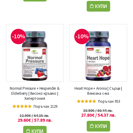
КУПИ
-10%
-10%
Normal Pressure + Hesperidin &
Heart Hope + Aronia | Сърце |
Elderberry | Високо кръвно |
Венозна с-ма
Хипертония
Поръчан 953
Поръчан 2129
5.00
out of 5
30.90
€
/ 60.44 лв.
4.86
out of 5
27.80
€
/ 54.37 лв.
32.90
€
/ 64.35 лв.
29.60
€
/ 57.89 лв.
КУПИ
КУПИ