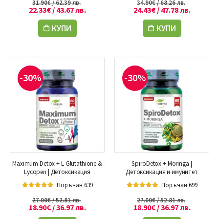
31.90
€
/ 62.39 лв.
34.90
€
/ 68.26 лв.
22.33
€
/ 43.67 лв.
24.43
€
/ 47.78 лв.
КУПИ
КУПИ
-30%
-30%
Maximum Detox + L-Glutathione &
SpiroDetox + Moringa |
Lycopen | Детоксикация
Детоксикация и имунитет
Поръчан 639
Поръчан 699
5.00
out of 5
5.00
out of 5
27.00
€
/ 52.81 лв.
27.00
€
/ 52.81 лв.
18.90
€
/ 36.97 лв.
18.90
€
/ 36.97 лв.