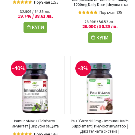
Поръчан 1275
– 1200mg Daily Dose | Имунна с-ма
5.00
out of 5
32.90
€
/ 64.35 лв.
Поръчан 725
19.74
€
/ 38.61 лв.
5.00
out of 5
28.90
€
/ 56.52 лв.
26.00
€
/ 50.85 лв.
КУПИ
КУПИ
-40%
-8%
ImmunoMax + Elderberry |
Pau D’Arco 900mg – Immune Health
Имунитет | Вирусна защита
Supplement | Имуностимулатор |
Дихателната система |
Поръчан 1426