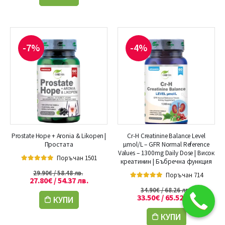
-7%
-4%
Prostate Hope + Aronia & Likopen |
Cr-H Creatinine Balance Level
Простата
µmol/L – GFR Normal Reference
Values – 1300mg Daily Dose | Висок
Поръчан 1501
креатинин | Бъбречна функция
5.00
out of 5
29.90
€
/ 58.48 лв.
Поръчан 714
27.80
€
/ 54.37 лв.
5.00
out of 5
34.90
€
/ 68.26 лв.
33.50
€
/ 65.52 лв.
КУПИ
КУПИ