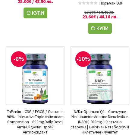
25.00
€
/ 48.90 лв.
Поръчан 668
0
out of 5
КУПИ
29.90
€
/ 58.48 лв.
23.60
€
/ 46.16 лв.
КУПИ
-8%
-10%
TriPentin – C3G / EGCG / Curcumin
NAD+ Optimum Q1 – Coenzyme
98% – Interactive Triple Antioxidant
Nicotinamide Adenine Dinucleotide
Composition – 800mg Daily Dose |
(NADH) 300mg | Клетъчно
Анти-Ейджинг | Троен
стареене | Енергиен метаболизъм
Антиоксидант
и клетъчен имунитет