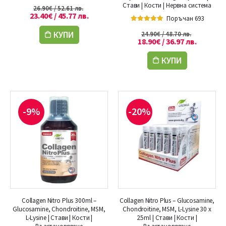
5.00
out of 5
Стави | Кости | Нервна система
26.90
€
/ 52.61 лв.
23.40
€
/ 45.77 лв.
Поръчан 693
5.00
out of 5
КУПИ
24.90
€
/ 48.70 лв.
18.90
€
/ 36.97 лв.
КУПИ
-9%
-20%
Collagen Nitro Plus 300ml –
Collagen Nitro Plus – Glucosamine,
Glucosamine, Chondroitine, MSM,
Chondroitine, MSM, L-Lysine 30 x
L-Lysine | Стави | Кости |
25ml | Стави | Кости |