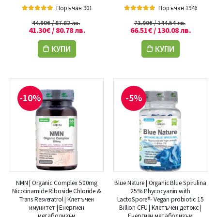
Поръчан 901
Поръчан 1946
5.00
out of 5
5.00
out of 5
44.90
€
/ 87.82 лв.
73.90
€
/ 144.54 лв.
41.30
€
/ 80.78 лв.
66.51
€
/ 130.08 лв.
КУПИ
КУПИ
-10%
-5%
NMN | Organic Complex 500mg
Blue Nature | Organic Blue Spirulina
Nicotinamide Riboside Chloride &
25% Phycocyanin with
Trans Resveratrol | Клетъчен
LactoSpore®- Vegan probiotic 15
имунитет | Енергиен
Billion CFU | Клетъчен детокс |
метаболизъм
Енергиен метаболизъм