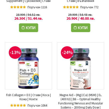
Supplement | Сухожилия | Стави
Стави | Възпаления
Поръчан 1116
Поръчан 772
5.00
out of 5
5.00
out of 5
28.90
€
/ 56.52 лв.
29.90
€
/ 58.48 лв.
26.30
€
/ 51.44 лв.
20.90
€
/ 40.88 лв.
КУПИ
КУПИ
-13%
-24%
Fish Collagen + D3 | Стави | Коса |
Magne Aid – (Mg) (Ca) (MSM) | D₃
Кожа | Нокти
(400 IU) | B6 – Optimal Healthy
Functioning Nervous and Muscular
Поръчан 1064
Systems – 2000mg Daily Dose |