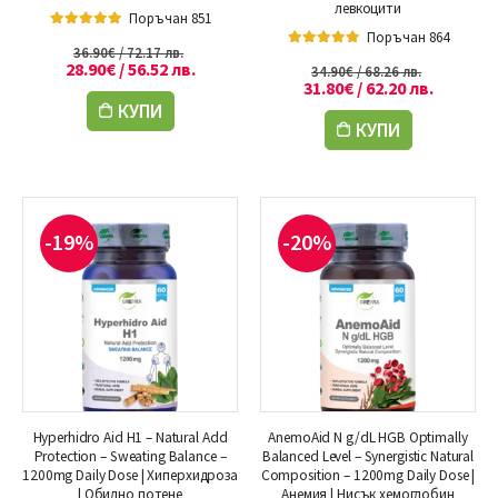
левкоцити
Поръчан 851
Поръчан 864
5.00
out of 5
36.90
€
/ 72.17 лв.
5.00
out of 5
28.90
€
/ 56.52 лв.
34.90
€
/ 68.26 лв.
31.80
€
/ 62.20 лв.
КУПИ
КУПИ
-19%
-20%
Hyperhidro Aid H1 – Natural Add
AnemoAid N g/dL HGB Optimally
Protection – Sweating Balance –
Balanced Level – Synergistic Natural
1200mg Daily Dose | Хиперхидроза
Composition – 1200mg Daily Dose |
| Обилно потене
Анемия | Нисък хемоглобин