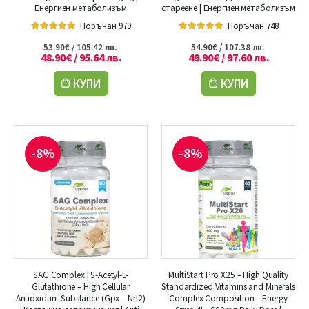
Енергиен метаболизъм
стареене | Енергиен метаболизъм
Поръчан 979
Поръчан 748
5.00
out of 5
5.00
out of 5
53.90
€
/ 105.42 лв.
54.90
€
/ 107.38 лв.
48.90
€
/ 95.64 лв.
49.90
€
/ 97.60 лв.
КУПИ
КУПИ
-8%
-8%
SAG Complex | S-Acetyl-L-
MultiStart Pro X25 – High Quality
Glutathione – High Cellular
Standardized Vitamins and Minerals
Antioxidant Substance (Gpx – Nrf2)
Complex Composition – Energy