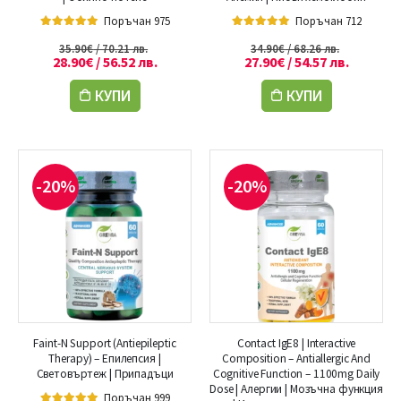
Поръчан 975
Поръчан 712
5.00
out of 5
5.00
out of 5
35.90
€
/ 70.21 лв.
34.90
€
/ 68.26 лв.
28.90
€
/ 56.52 лв.
27.90
€
/ 54.57 лв.
КУПИ
КУПИ
-20%
-20%
Faint-N Support (Antiepileptic
Contact IgE8 | Interactive
Therapy) – Епилепсия |
Composition – Antiallergic And
Световъртеж | Припадъци
Cognitive Function – 1100mg Daily
Dose | Алергии | Мозъчна функция
Поръчан 999