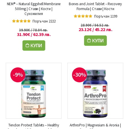
NEM® – Natural Eggshell Membrane
Bones and Joint Tablet – Recovery
500mg | Стави | Кости |
Formula | Стави | Кости
Сухожилия
Поръчан 1199
Поръчан 2222
5.00
out of 5
28.90
€
/ 56.52 лв.
5.00
out of 5
23.12
€
/ 45.22 лв.
39.90
€
/ 78.04 лв.
31.90
€
/ 62.39 лв.
КУПИ
КУПИ
-9%
-30%
Tendon Protect Tablets – Healthy
ArthroPro | Magnesium & Aronia |