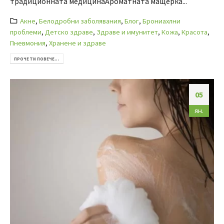
традиционната медицинаАроматната мащерка...
Акне
,
Белодробни заболявания
,
Блог
,
Брониахлни
проблеми
,
Детско здраве
,
Здраве и имунитет
,
Кожа
,
Красота
,
Пневмония
,
Хранене и здраве
ПРОЧЕТИ ПОВЕЧЕ...
05
ян.