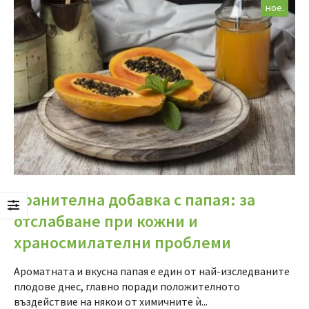
ное.
Хранителна добавка с папая: за
отслабване при кожни и
храносмилателни проблеми
Ароматната и вкусна папая е един от най-изследваните
плодове днес, главно поради положителното
въздействие на някои от химичните ѝ...