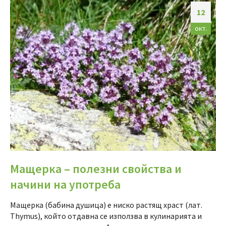
12
окт.
Мащерка – полезни свойства и
начини на употреба
Мащерка (бабина душица) е ниско растящ храст (лат.
Thymus), който отдавна се използва в кулинарията и