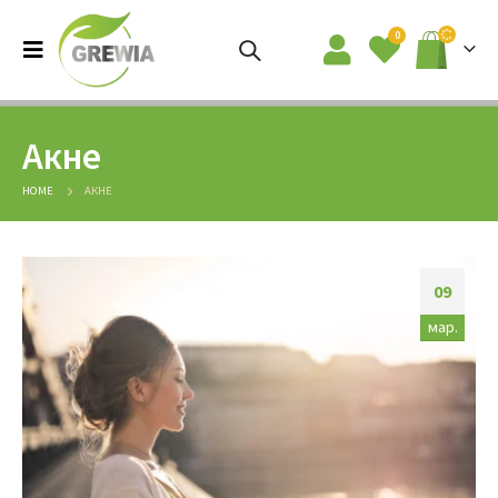
0
Акне
HOME
АКНЕ
09
мар.