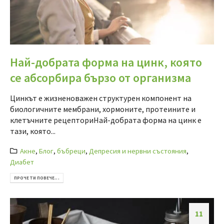
Най-добрата форма на цинк, която
се абсорбира бързо от организма
Цинкът е жизненоважен структурен компонент на
биологичните мембрани, хормоните, протеините и
клетъчните рецепториНай-добрата форма на цинк е
тази, която...
Акне
,
Блог
,
бъбреци
,
Депресия и нервни състояния
,
Диабет
ПРОЧЕТИ ПОВЕЧЕ...
11