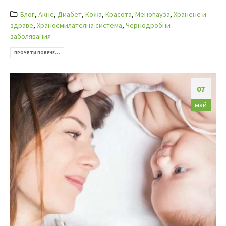
Блог
,
Акне
,
Диабет
,
Кожа
,
Красота
,
Менопауза
,
Хранене и
здраве
,
Храносмилателна система
,
Чернодробни
заболявания
ПРОЧЕТИ ПОВЕЧЕ...
07
май