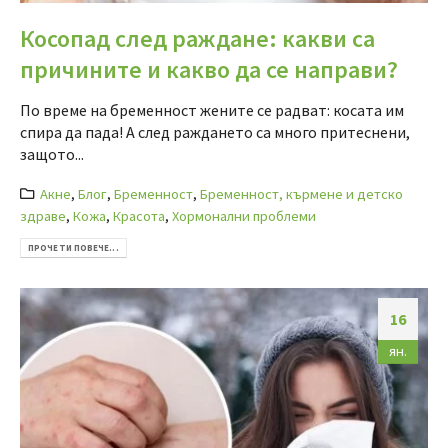
Косопад след раждане: какви са
причините и какво да се направи?
По време на бременност жените се радват: косата им
спира да пада! А след раждането са много притеснени,
защото...
Акне
,
Блог
,
Бременност
,
Бременност, кърмене и детско
здраве
,
Кожа
,
Красота
,
Хормонални проблеми
ПРОЧЕТИ ПОВЕЧЕ...
16
ян.