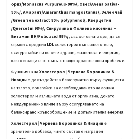
ориз/Monascus Purpureus-90%/, Овес/Avena Sativa-
90%/, Амарант/Amaranthus mangostanus/,
Зелен чай
/Green тea еxtract 80% polyphenol/, Квeрцетин
/Quercetin 98%/,
Спирулина
и
Фолиева киселина –
Витамин B9 /Folic acid 99%/,
със основната цел, да се
справи с вредния
LDL
холестерол във вашето тяло,
осигурявайки ви повече здраве, жизненост и енергия,
както и защита от съпътстващи здравословни проблеми.
Функцията на
Холестерол
|
Червена Боровинка &
Ниацин
е да въздейства благоприятно върху функцията
на тялото, помагайки за освобождаването на лошия
холестерол и излишната вода от организма, докато
междувременно влияе върху осигуряването на
балансирано кръвообращение и допълнителна енергия.
Холестерол
|
Червена Боровинка & Ниацин
е
хранителна добавка, чийто състав е изграден