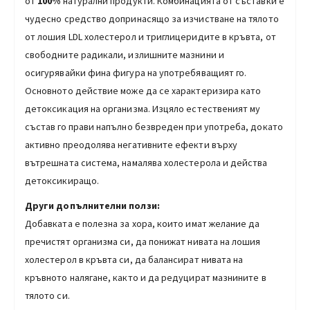
от
100%
натурални продукти. Комбинацията от съставки е
чудесно средство допринасящо за изчистване на тялото
от лошия LDL холестерол и триглицеридите в кръвта, от
свободните радикали, излишните мазнини и
осигурявайки фина фигура на употребяващият го.
Основното действие може да се характеризира като
детоксикация на организма. Изцяло естественият му
състав го прави напълно безвреден при употреба, докато
активно преодолява негативните ефекти върху
вътрешната система, намалява холестерола и действа
детоксикиращо.
Други допълнителни ползи:
Добавката е полезна за хора, които имат желание да
пречистят организма си, да понижат нивата на лошия
холестерол в кръвта си, да балансират нивата на
кръвното налягане, както и да редуцират мазнините в
тялото си.