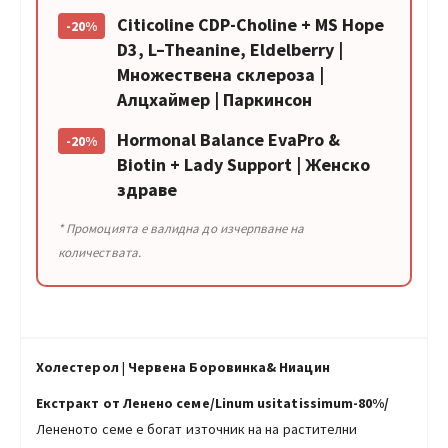
Citicoline CDP-Choline + MS Hope
-20%
D3, L–Theanine, Eldelberry |
Множествена склероза |
Алцхаймер | Паркинсон
Hormonal Balance EvaPro &
-20%
Biotin + Lady Support | Женско
здраве
* Промоцията е валидна до изчерпване на
количествата.
Холестерол
|
Червена Боровинка& Ниацин
Екстракт от Ленено семе/Linum usitatissimum-80%/
Лененото семе е богат източник на на растителни