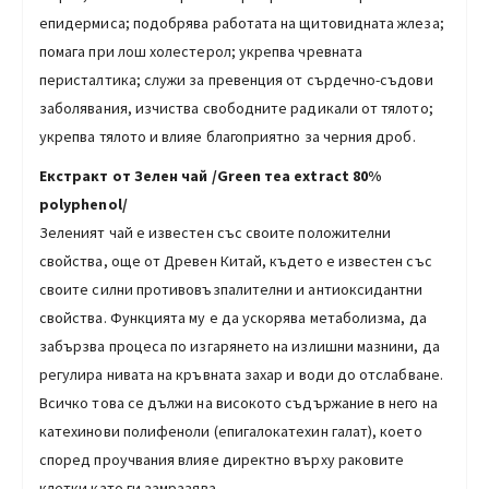
епидермиса; подобрява работата на щитовидната жлеза;
помага при лош холестерол; укрепва чревната
перисталтика; служи за превенция от сърдечно-съдови
заболявания, изчиства свободните радикали от тялото;
укрепва тялото и влияе благоприятно за черния дроб.
Екстракт от Зелен чай /Green тea еxtract 80%
polyphenol/
Зеленият чай е известен със своите положителни
свойства, още от Древен Китай, където е известен със
своите силни противовъзпалителни и антиоксидантни
свойства. Функцията му е да ускорява метаболизма, да
забързва процеса по изгарянето на излишни мазнини, да
регулира нивата на кръвната захар и води до отслабване.
Всичко това се дължи на високото съдържание в него на
катехинови полифеноли (епигалокатехин галат), което
според проучвания влияе директно върху раковите
клетки като ги замразява.