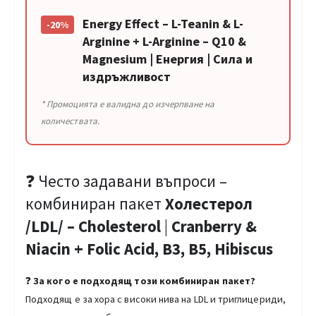
Energy Effect – L-Teanin & L-
-20%
Arginine + L-Arginine – Q10 &
Magnesium | Енергия | Сила и
издръжливост
* Промоцията е валидна до изчерпване на
количествата.
❓ Често задавани въпроси –
комбиниран пакет
Холестерол
/LDL/ – Cholesterol
|
Cranberry &
Niacin + Folic Acid, B3, B5, Hibiscus
❓
За кого е подходящ този комбиниран пакет?
Подходящ е за хора с високи нива на LDL и триглицериди,