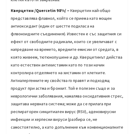
Квeрцетин /Quercetin 98%/ –
Кверцетин най-общо
представлява флавнол, който се приема като мощен
антиоксидант (един от шестте подкласа на
флвоноидните съединения). Известен е със защитния си
ефект от свободните радикали, които се увеличават с
напредване на времето, вредните емисии от средата, в
която живеем, тютюнопушене и др. Кверцетинът действа
като естествен антихистамин като по този начин
контролира отделянето на хистамин от клетките.
Антиалергенните му свойства го правят и подходящ
продукт при астма и бронхит. Той е полезен също и за
неврологични заболявания, намалява оксидативния стрес,
защитава нервната система; може да се прилага при
респираторен синцитиален вирус (RSV), аденовирусни
инфекции и херпесни вируси (разбира се, не
самостоятелно, а като допълнение към конвенционалните