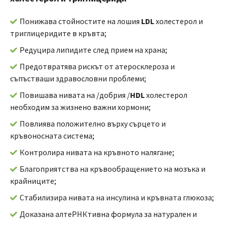
Понижава стойностите на лошия
LDL
холестерол и
триглицеридите в кръвта;
Редуцира липидите след прием на храна;
Предотвратява рискът от атеросклероза и
съпъстваши здравословни проблеми;
Повишава нивата на /добрия /
HDL
холестерол
необходим за жизнено важни хормони;
Повлиява положително върху сърцето и
кръвоносната система;
Контролира нивата на кръвното налягане;
Благоприятства на кръвообращението на мозъка и
крайниците;
Стабилизира нивата на инсулина и кръвната глюкоза;
Доказана алтеРНКтивна формула за натурален и