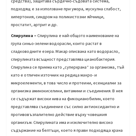
средства), защитава сърдечно-съдовата система,
подходящ е за използване при умора, мускулна слабост,
хипертония, синдром на поликистозни яйчници,
простатит, артрит и др.
Спирулина –
Спирулина е най-общото наименование на
група синьо-зелени водорасли, които растат в
сладководните езера. Макар описвана като водорасло,
спирулината всъщност представлява цианобактерия.
Спирулина се приема като „суперхрана“ за организма, тъй
като е отличен източник на редица макро- и
микроелементи, в това число и протеини, есенциални за
организма аминокиселини, витамини и съединения. В нея
се съдържат високи нива на фикоцианобилин, което
представлява съединение със силно антиоксидантно и
противовъзпалително действие върху човешкия
организъм. Спирулината има и изключително високо
съдържание на белтъци, което я прави подходяща храна