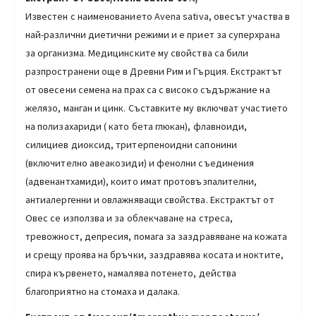
Известен с наименованието Avena sativa, овесът участва в
най-различни диетични режими и е приет за суперхрана
за организма. Медицинските му свойства са били
разпространени още в Древни Рим и Гърция. Екстрактът
от овесени семена на прах са с високо съдържание на
желязо, манган и цинк. Съставките му включват участието
на полизахариди ( като бета глюкан), флавноиди,
силициев диоксид, тритерпеноидни сапонини
(включително авеакозиди) и фенолни съединения
(адвенантхамиди), които имат протовъзпалителни,
антиалергенни и овлажняващи свойства. Екстрактът от
Овес се използва и за облекчаване на стреса,
тревожност, депресия, помага за заздравяване на кожата
и срещу проява на бръчки, заздравява косата и ноктите,
спира кървенето, намалява потенето, действа
благоприятно на стомаха и далака.