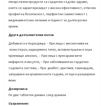
лекарствени продукти за сърдечно-съдово здраве,
които се характеризират с висока ефективност, отличен
профил на безопасност, перфектна съвместимост с
медикаментозно лечение и годност за дългосрочен
прием.
Други допълнителни ползи
Добавката е подходяща: – При лица с високи нива на
холестерол, наднормено тегло, активни пушачи и хора
приемащи алкохол, – При лица с прекарани вече
инфаркти и инсулти, – При заболявания на сърдечно-
съдовата система, – При диабет, аритмия, тахикардия,
запушване на кръвоносните съдове, отоци и разширени
вени.
Дозировка:
По две таблетки дневно след хранене
Съхранение: