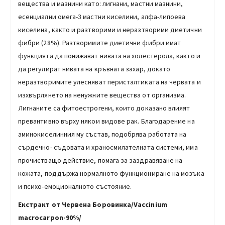
вещества и мазнини като: лигнани, мастни мазнини,
есенциални омега-3 мастни киселини, алфа-липоева
киселина, както и разтворими и неразтворими диетични
фибри (28%). Разтворимите диетични фибри имат
функцията да понижават нивата на холестерола, както и
да регулират нивата на кръвната захар, докато
неразтворимите улесняват перисталтиката на червата и
изхвърлянето на ненужните вещества от организма.
Лигнаните са фитоестрогени, които доказано влияят
превантивно върху някои видове рак. Благодарение на
аминокиселинния му състав, подобрява работата на
сърдечно- съдовата и храносмилателната системи, има
прочистващо действие, помага за заздравяване на
кожата, поддържа нормалното функциониране на мозъка
и психо-емоционалното състояние.
Екстракт от Червена Боровинка/Vaccinium
macrocarpon-90%/