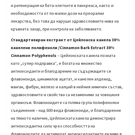
и регенерация на бета-клетките в панкреаса, както и
необходимостта от по-малки дози на преорални
лекарства, без това да наруши здравословните нива на
кръвната захар, при контрола на заболяването.
Стандартизиран екстракт от Цейлонска канела 30%
канелени полифеноли /Cinnamon Bark Extract 30%
Cinnamon Polyphenols
– Цейлонската канела позната
като „супер подправка“, е богата на множество
антиоксиданти и благодарение на съдържащите се
флавоноиди, цинамилов ацетат, и канелен алдехид,
манган, фибри, желязо и калций в нейния химичен състав,
здравословните и свойства са незаменими за човешкия
организъм. Флавоноидите са голяма група полифенолни
съединения – над 600 вида флавоноиди, и благодарение
на тяхното наличие, Цейлонската канела демонстрира
антиоксидантна сила чрез способността на
флавоноидите да активират антиоксидантните ензими в