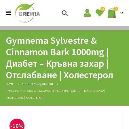
0
Gymnema Sylvestre &
Cinnamon Bark 1000mg |
Диабет – Кръвна захар |
Отслабване | Холестерол
HOME
ХРАНИТЕЛНИ ДОБАВКИ
GYMNEMA SYLVESTRE & CINNAMON BARK 1000MG | ДИАБЕТ – КРЪВНА ЗАХАР |
ОТСЛАБВАНЕ | ХОЛЕСТЕРОЛ
-10%