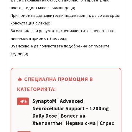
място, недостъпно за малки деца;
При прием на допълнителни медикаменти, да се извърши
консултация с лекар;
За максимални резултати, специалистите препоръчват
минимален прием от 3 месеца;
Възможно е да почувствате подобрение от първите
седмици;
🔥 СПЕЦИАЛНА ПРОМОЦИЯ В
КАТЕГОРИЯТА:
SynaptoM | Advanced
-6%
Neurocellular Support – 1200mg
Daily Dose | Болест на
Хънтингтън | Нервна с-ма | Стрес