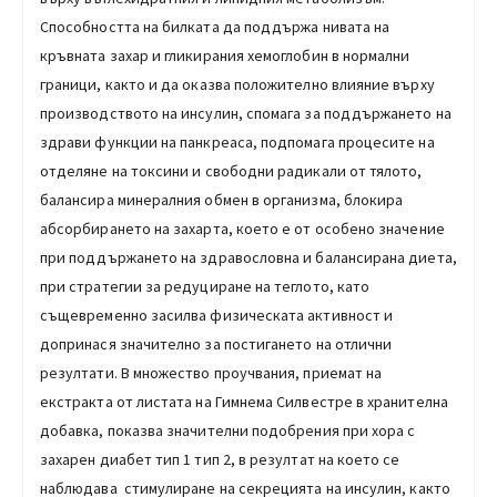
Способността на билката да поддържа нивата на
кръвната захар и гликирания хемоглобин в нормални
граници, както и да оказва положително влияние върху
производството на инсулин, спомага за поддържането на
здрави функции на панкреаса, подпомага процесите на
отделяне на токсини и свободни радикали от тялото,
балансира минералния обмен в организма, блокира
абсорбирането на захарта, което е от особено значение
при поддържането на здравословна и балансирана диета,
при стратегии за редуциране на теглото, като
същевременно засилва физическата активност и
допринася значително за постигането на отлични
резултати. В множество проучвания, приемат на
екстракта от листата на Гимнема Силвестре в хранителна
добавка, показва значителни подобрения при хора с
захарен диабет тип 1 тип 2, в резултат на което се
наблюдава стимулиране на секрецията на инсулин, както