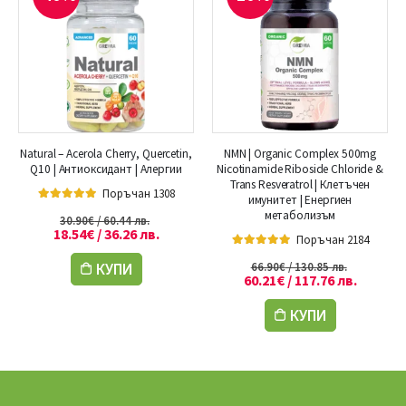
Natural – Acerola Cherry, Quercetin,
NMN | Organic Complex 500mg
Q10 | Антиоксидант | Алергии
Nicotinamide Riboside Chloride &
Trans Resveratrol | Клетъчен
Поръчан 1308
имунитет | Енергиен
5.00
out of 5
метаболизъм
30.90
€
/ 60.44 лв.
18.54
€
/ 36.26 лв.
Поръчан 2184
5.00
out of 5
КУПИ
66.90
€
/ 130.85 лв.
60.21
€
/ 117.76 лв.
КУПИ