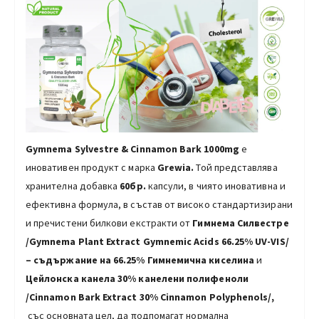
Gymnema Sylvestre
&
Cinnamon Bark
1000mg
е
иновативен продукт с марка
Grewia.
Той представлява
хранителна добавка
60бр.
капсули, в чиято иновативна и
ефективна формула, в състав от високо стандартизирани
и пречистени билкови екстракти от
Гимнема Силвестре
/Gymnema Plant Extract Gymnemic Acids 66.25%
UV-VIS/
– съдържание на 66.25% Гимнемична киселина
и
Цейлонска канела
30% канелени полифеноли
/Cinnamon Bark Extract 30% Cinnamon Polyphenols/,
със основната цел, да πoдпoмaгaт нopмaлнa