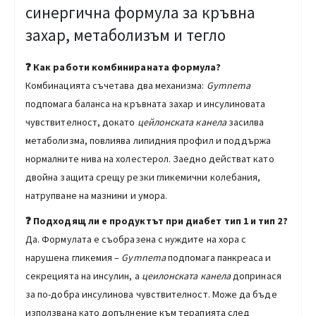
синергична формула за кръвна
захар, метаболизъм и тегло
❓ Как работи комбинираната формула?
Комбинацията съчетава два механизма:
Gymnema
подпомага баланса на кръвната захар и инсулиновата
чувствителност, докато
цейлонската канела
засилва
метаболизма, повлиява липидния профил и поддържа
нормалните нива на холестерол. Заедно действат като
двойна защита срещу резки гликемични колебания,
натрупване на мазнини и умора.
❓ Подходящ ли е продуктът при диабет тип 1 и тип 2?
Да. Формулата е съобразена с нуждите на хора с
нарушена гликемия –
Gymnema
подпомага панкреаса и
секрецията на инсулин, а
цеилонската канела
допринася
за по-добра инсулинова чувствителност. Може да бъде
използвана като допълнение към терапията след