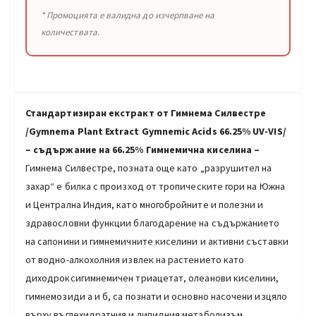
* Промоцията е валидна до изчерпване на
количествата.
Стандартизиран екстракт от Гимнема Силвестре
/Gymnema Plant Extract Gymnemic Acids 66.25%
UV-VIS/
– съдържание на 66.25% Гимнемична киселина –
Гимнема Силвестре, позната още като „разрушител на
захар“ е билка с произход от тропическите гори на Южна
и Централна Индия, като многобройните и полезни и
здравословни функции благодарение на съдържанието
на сапонини и гимнемичните киселини и активни съставки
от водно-алкохолния извлек на растението като
диходроксигимнемичен триацетат, олеанови киселини,
гимнемозиди а и б, са познати и основно насочени изцяло
върху въглехидратния и липидния метаболизъм.