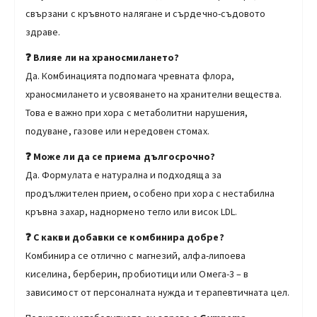
свързани с кръвното налягане и сърдечно-съдовото
здраве.
❓ Влияе ли на храносмилането?
Да. Комбинацията подпомага чревната флора,
храносмилането и усвояването на хранителни вещества.
Това е важно при хора с метаболитни нарушения,
подуване, газове или нередовен стомах.
❓ Може ли да се приема дългосрочно?
Да. Формулата е натурална и подходяща за
продължителен прием, особено при хора с нестабилна
кръвна захар, наднормено тегло или висок LDL.
❓ С какви добавки се комбинира добре?
Комбинира се отлично с магнезий, алфа-липоева
киселина, берберин, пробиотици или Омега-3 – в
зависимост от персоналната нужда и терапевтичната цел.