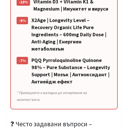
Vitamin D3 + Vitamin K1 &
-10%
Magnesium | Имунитет и вируси
X2Age | Longevity Level –
-9%
Recovery Organic Life Pure
Ingredients – 600mg Daily Dose |
Anti-Aging | Енергиен
метаболизъм
PQQ Pyrroloquinoline Quinone
-7%
98% – Pure Substance – Longevity
Support | Мозък | Антиоксидант |
Антиейдж ефект
* Промоцията е валидна до изчерпване на
количествата.
❓ Често задавани въпроси –