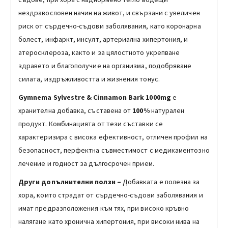
нездравословен начин на живот, и свързани с увеличен
риск от сърдечно-съдови заболявания, като коронарна
болест, инфаркт, инсулт, артериална хипертония, и
атеросклероза, както и за цялостното укрепване
здравето и благополучие на организма, подобряване
силата, издръжливостта и жизнения тонус.
Gymnema Sylvestre
&
Cinnamon Bark
1000mg
е
хранителна добавка, съставена от
100%
натурален
продукт. Комбинацията от тези съставки се
характеризира с висока ефективност, отличен профил на
безопасност, перфектна съвместимост с медикаментозно
лечение и годност за дългосрочен прием.
Други допълнителни ползи
–
Добавката е полезна за
хора, които страдат от сърдечно-съдови заболявания и
имат предразположения към тях, при високо кръвно
налягане като хронична хипертония, при високи нива на