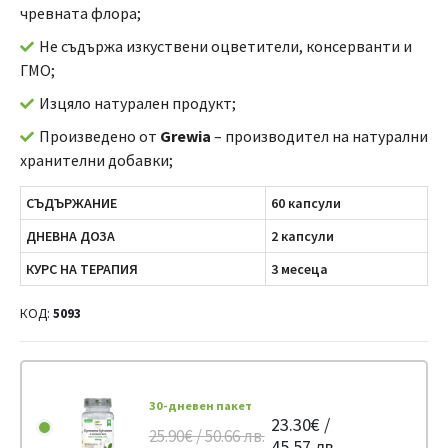
чревната флора;
Не съдържа изкуствени оцветители, консерванти и
ГМО;
Изцяло натурален продукт;
Произведено от
Grewia
– производител на натурални
хранителни добавки;
СЪДЪРЖАНИЕ
60 капсули
ДНЕВНА ДОЗА
2 капсули
КУРС НА ТЕРАПИЯ
3 месеца
КОД:
5093
30-дневен пакет
23.30€ /
25.90€ / 50.66 лв.
45.57 лв.