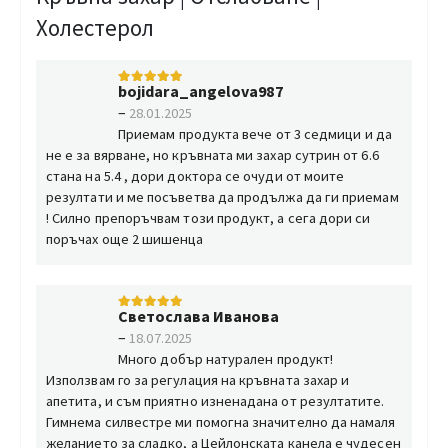
Холестерол
bojidara_angelova987
5
от 5
–
28.01.2025
Приемам продукта вече от 3 седмици и да
не е за вярване, но кръвната ми захар сутрин от 6.6
стана на 5.4 , дори доктора се очуди от моите
резултати и ме посъветва да продължа да ги приемам
! Силно препоръчвам този продукт, а сега дори си
поръчах още 2 шишенца
Светослава Иванова
5
от 5
–
18.07.2025
Много добър натурален продукт!
Използвам го за регулация на кръвната захар и
апетита, и съм приятно изненадана от резултатите.
Гимнема силвестре ми помогна значително да намаля
желанието за сладко, а Цейлонската канела е чудесен