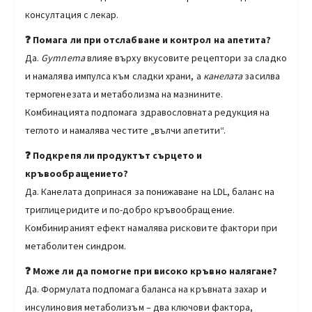
консултация с лекар.
❓ Помага ли при отслабване и контрол на апетита?
Да.
Gymnema
влияе върху вкусовите рецептори за сладко
и намалява импулса към сладки храни, а
канелата
засилва
термогенезата и метаболизма на мазнините.
Комбинацията подпомага здравословната редукция на
теглото и намалява честите „вълчи апетити“.
❓ Подкрепя ли продуктът сърцето и
кръвообращението?
Да. Канелата допринася за понижаване на LDL, баланс на
триглицеридите и по-добро кръвообращение.
Комбинираният ефект намалява рисковите фактори при
метаболитен синдром.
❓ Може ли да помогне при високо кръвно налягане?
Да. Формулата подпомага баланса на кръвната захар и
инсулиновия метаболизъм – два ключови фактора,