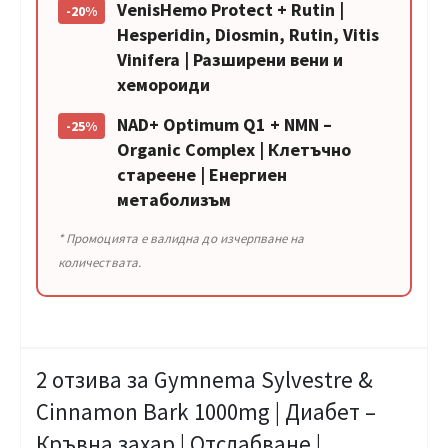
VenisHemo Protect + Rutin |
-20%
Hesperidin, Diosmin, Rutin, Vitis
Vinifera | Разширени вени и
хемороиди
NAD+ Optimum Q1 + NMN –
-25%
Organic Complex | Клетъчно
стареене | Енергиен
метаболизъм
* Промоцията е валидна до изчерпване на
количествата.
2 отзива за
Gymnema Sylvestre &
Cinnamon Bark 1000mg | Диабет –
Кръвна захар | Отслабване |