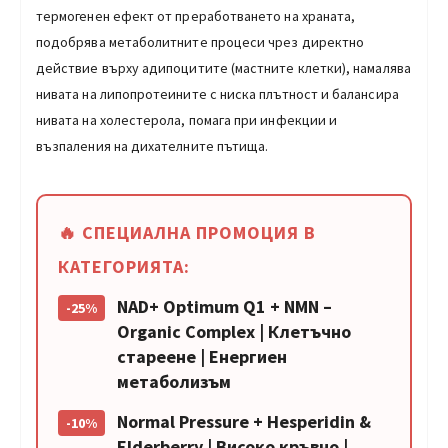
термогенен ефект от преработването на храната,
подобрява метаболитните процеси чрез директно
действие върху адипоцитите (мастните клетки), намалява
нивата на липопротеините с ниска плътност и балансира
нивата на холестерола, помага при инфекции и
възпаления на дихателните пътища.
🔥 СПЕЦИАЛНА ПРОМОЦИЯ В
КАТЕГОРИЯТА:
NAD+ Optimum Q1 + NMN –
-25%
Organic Complex | Клетъчно
стареене | Енергиен
метаболизъм
Normal Pressure + Hesperidin &
-10%
Elderberry | Високо кръвно |