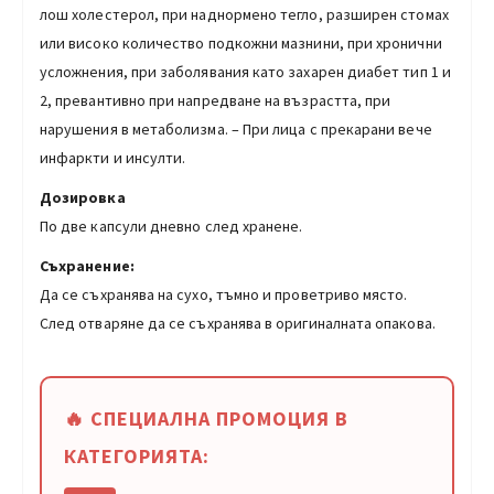
лош холестерол, при наднормено тегло, разширен стомах
или високо количество подкожни мазнини, при хронични
усложнения, при заболявания като захарен диабет тип 1 и
2, превантивно при напредване на възрастта, при
нарушения в метаболизма. – При лица с прекарани вече
инфаркти и инсулти.
Дозировка
По две капсули дневно след хранене.
Съхранение:
Да се съхранява на сухо, тъмно и проветриво място.
След отваряне да се съхранява в оригиналната опакова.
🔥 СПЕЦИАЛНА ПРОМОЦИЯ В
КАТЕГОРИЯТА: