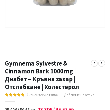
Gymnema Sylvestre &
Cinnamon Bark 1000mg |
Диабет – Кръвна захар |
Отслабване | Холестерол
2
клиентски отзива
|
Добавяне на отзив
5.00
out of 5
23.30
€
/ 45.57 лв.
25.90
€
/ 50.66 лв.