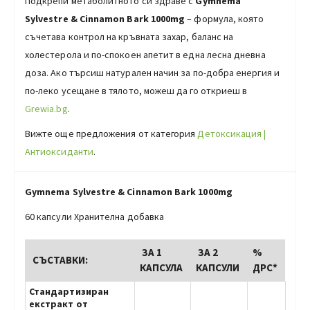
Подкрепи метаболитното си здраве с
Gymnema
Sylvestre & Cinnamon Bark 1000mg
– формула, която
съчетава контрол на кръвната захар, баланс на
холестерола и по-спокоен апетит в една лесна дневна
доза. Ако търсиш натурален начин за по-добра енергия и
по-леко усещане в тялото, можеш да го откриеш в
Grewia.bg
.
Вижте още предложения от категория
Детоксикация |
Антиоксиданти
.
Gymnema Sylvestre
&
Cinnamon Bark
1000mg
60 капсули Хранителна добавка
ЗА 1
ЗА 2
%
СЪСТАВКИ:
КАПСУЛА
КАПСУЛИ
ДРС*
Стандартизиран
екстракт от