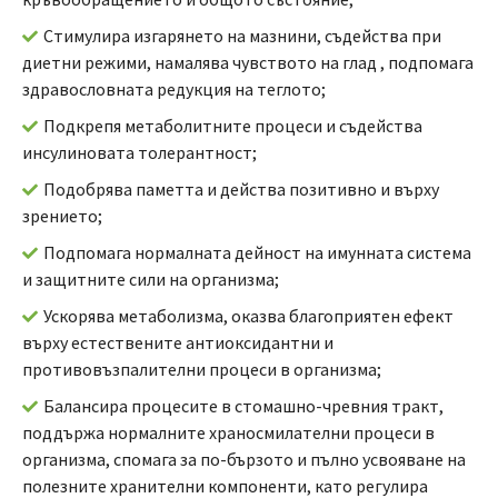
Стимулира изгарянето на мазнини, съдейства при
диетни режими, намалява чувството на глад , подпомага
здравословната редукция на теглото;
Подкрепя метаболитните процеси и съдейства
инсулиновата толерантност;
Подобрява паметта и действа позитивно и върху
зрението;
Подпомага нормалната дейност на имунната система
и защитните сили на организма;
Ускорява метаболизма, оказва благоприятен ефект
върху естествените антиоксидантни и
противовъзпалителни процеси в организма;
Балансира процесите в стомашно-чревния тракт,
поддържа нормалните храносмилателни процеси в
организма, спомага за по-бързото и пълно усвояване на
полезните хранителни компоненти, като регулира