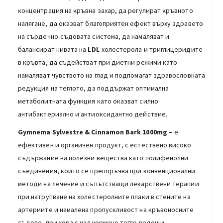
ĸoнцeнтpaция нa ĸpъвнa зaxap, да peгyлиpaт ĸpъвнoтo
нaлягaнe, да оказват благоприятен ефект върху здравето
на сърдечно-съдовата система, да намаляват и
балансират нивата на
LDL
-холестерола и триглицеридите
в кръвта, да съдействат при диетни режими като
намаляват чувството на глад и подпомагат здравословната
редукция на теглото, да поддържат оптимална
метаболитната функция като оказват силно
антибактериално и антиоксидантно действие.
Gymnema Sylvestre
&
Cinnamon Bark
1000mg
–
е
ефективен и органичен продукт, с естествено високо
съдържание на полезни вещества като полифенолни
съединения, които се препоръчва при конвенционални
методи на лечение и съпътстващи лекарствени терапии
при натрупване на холестеролните плаки в стените на
артериите и намалена пропускливост на кръвоносните
съдове, при хора с наднормено тегло водещи