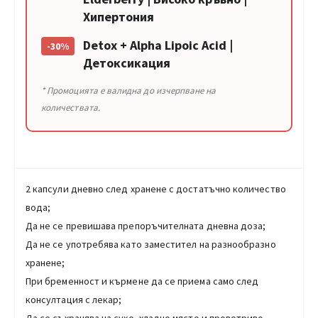
Хипертония
Detox + Alpha Lipoic Acid |
-30%
Детоксикация
* Промоцията е валидна до изчерпване на
количествата.
2 капсули дневно след хранене с достатъчно количество
вода;
Да не се превишава препоръчителната дневна доза;
Да не се употребява като заместител на разнообразно
хранене;
При бременност и кърмене да се приема само след
консултация с лекар;
Да се съхранява на сухо, хладно място и проветриво