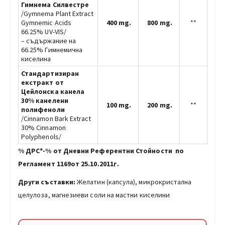
Гимнема Силвестре
/Gymnema Plant Extract
Gymnemic Acids
400 mg.
800 mg.
**
66.25% UV-VIS/
– съдържание на
66.25% Гимнемична
киселина
Стандартизиран
екстракт от
Цейлонска канела
30% канелени
100 mg.
200 mg.
**
полифеноли
/Cinnamon Bark Extract
30% Cinnamon
Polyphenols/
% ДРС*-% от Дневни Референтни Стойности по
Регламент 1169от 25.10.2011г.
Други съставки:
Желатин (капсула), микрокристална
целулоза, магнезиеви соли на мастни киселини