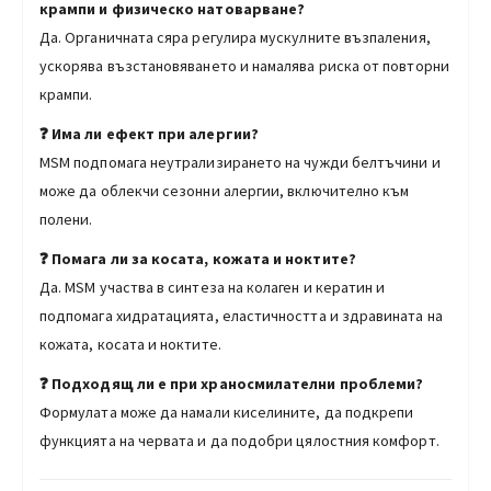
крампи и физическо натоварване?
Да. Органичната сяра регулира мускулните възпаления,
ускорява възстановяването и намалява риска от повторни
крампи.
❓ Има ли ефект при алергии?
MSM подпомага неутрализирането на чужди белтъчини и
може да облекчи сезонни алергии, включително към
полени.
❓ Помага ли за косата, кожата и ноктите?
Да. MSM участва в синтеза на колаген и кератин и
подпомага хидратацията, еластичността и здравината на
кожата, косата и ноктите.
❓ Подходящ ли е при храносмилателни проблеми?
Формулата може да намали киселините, да подкрепи
функцията на червата и да подобри цялостния комфорт.