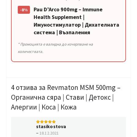
Pau D’Arco 900mg – Immune
-8%
Health Supplement |
Имуностимулатор | Дихателната
система | Възпаления
* Промоцията е валидна до изчерпване на
количествата.
4 отзива за
Revmaton MSM 500mg –
Органична сяра | Стави | Детокс |
Алергии | Коса | Кожа
stasikostova
5
от 5
–
18.12.2021