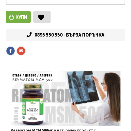
КУПИ
0895 550 550 - БЪРЗА ПОРЪЧКА
Ревматом МСМ 500мг
е натурален продукт с