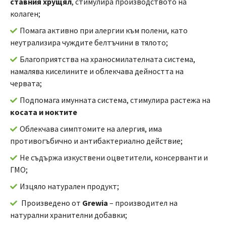
ставния хрущял
, стимулира производството на
колаген;
Помага активно при алергии към полени, като
неутрализира чуждите белтъчини в тялото;
Благоприятства на храносмилателната система,
намалява киселините и облекчава дейността на
червата;
Подпомага имунната система, стимулира растежа на
косата и ноктите
Облекчава симптомите на алергия, има
противогъбично и антибактериално действие;
Не съдържа изкуствени оцветители, консерванти и
ГМО;
Изцяло натурален продукт;
Произведено от
Grewia
– производител на
натурални хранителни добавки;