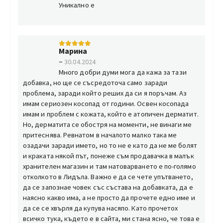
Уникално е
Марина
5
от 5
–
30.04.2024
Много добри думи мога да кажа за тази
добавка, но ще се съсредоточа само заради
проблема, заради който реших да си я поръчам. Аз
имам сериозен косопад от години. Освен косопада
имам и проблем с кожата, който е атопичен дерматит.
Но, дерматита се обостря на моменти, не винаги ме
притеснява. Ревнатом в началото малко така ме
озадачи заради името, но то не е като да не ме болят
и краката някой път, понеже съм продавачка в малък
хранителен магазин и там натоварването е по-голямо
отколкото в Лидъла. Важно е да се чете упътването,
да се запознае човек със състава на добавката, да е
наясно какво има, а не просто да прочете едно име и
да се се хвърля да купува насяпо. Като прочетох
всичко тука, където е в сайта, ми стана ясно, че това е