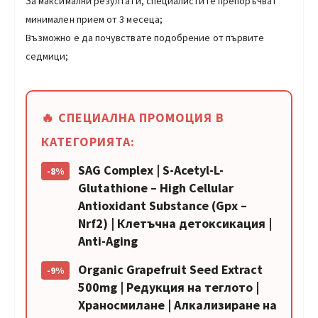
За максимални резултати, специалистите препоръчват
минимален прием от 3 месеца;
Възможно е да почувствате подобрение от първите
седмици;
🔥 СПЕЦИАЛНА ПРОМОЦИЯ В
КАТЕГОРИЯТА:
SAG Complex | S-Acetyl-L-
-8%
Glutathione – High Cellular
Antioxidant Substance (Gpx –
Nrf2) | Клетъчна детоксикация |
Anti-Aging
Organic Grapefruit Seed Extract
-9%
500mg | Редукция на теглото |
Храносмилане | Алкализиране на