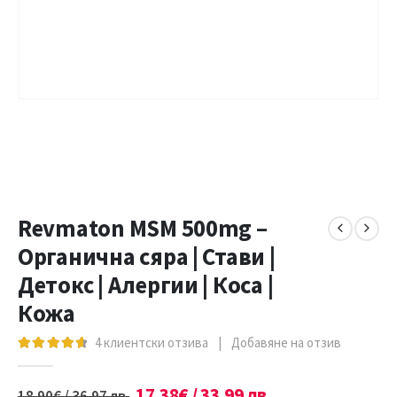
Revmaton MSM 500mg –
Органична сяра | Стави |
Детокс | Алергии | Коса |
Кожа
4
клиентски отзива
|
Добавяне на отзив
4.75
out of 5
17.38
€
/ 33.99 лв.
18.90
€
/ 36.97 лв.