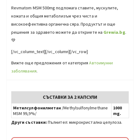
Revmatom MSM 500mg подпомага ставите, мускулите,
кожата и общия метаболизъм чрез чиста и
високоефективна органична сяра. Продуктът и още
решения за здравето можете да откриете на
Grewia.bg
.
💚
[/vc_column_text][/vc_column][/vc_row]
Вижте още предложения от категория
Автоимунни
заболявания
.
СЪСТАВКИ ЗА 2 КАПСУЛИ
Метилсулфонилметан
/Methylsulfonylmethane
1000
MSM 99,9%/
mg.
Други съставки:
Пълнител: микрокристална целулоза.