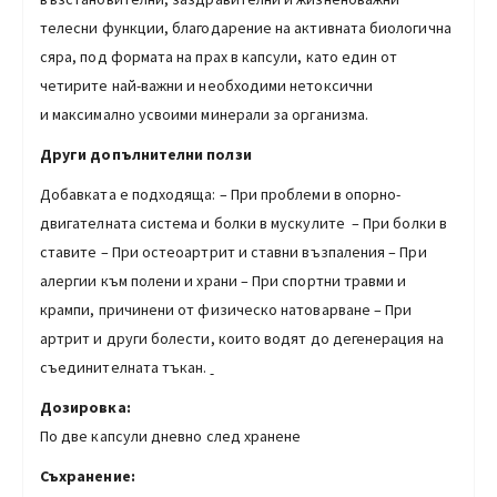
телесни функции, благодарение на активната биологична
сяра, под формата на прах в капсули, като един от
четирите най-важни и необходими нетоксични
и максимално усвоими минерали за организма.
Други допълнителни ползи
Добавката е подходяща: – При проблеми в опорно-
двигателната система и болки в мускулите
– При болки в
ставите – При остеоартрит и ставни възпаления – При
алергии към полени и храни – При спортни травми и
крампи, причинени от физическо натоварване – При
артрит и други болести, които водят до дегенерация на
съединителната тъкан.
Дозировка:
По две капсули дневно след хранене
Съхранение: