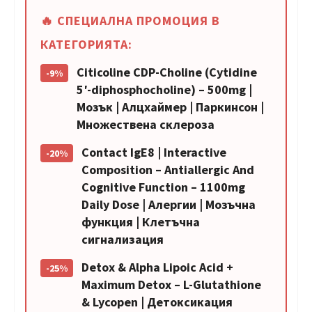
🔥 СПЕЦИАЛНА ПРОМОЦИЯ В
КАТЕГОРИЯТА:
Citicoline CDP-Choline (Cytidine
-9%
5′-diphosphocholine) – 500mg |
Мозък | Алцхаймер | Паркинсон |
Множествена склероза
Contact IgE8 | Interactive
-20%
Composition – Antiallergic And
Cognitive Function – 1100mg
Daily Dose | Алергии | Мозъчна
функция | Клетъчна
сигнализация
Detox & Alpha Lipoic Acid +
-25%
Maximum Detox – L-Glutathione
& Lycopen | Детоксикация