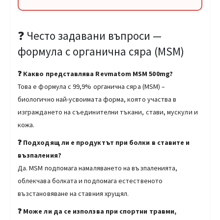
❓ Често задавани въпроси —
формула с органична сяра (MSM)
❓ Какво представлява Revmatom MSM 500mg?
Това е формула с 99,9% органична сяра (MSM) –
биологично най-усвоимата форма, която участва в
изграждането на съединителни тъкани, стави, мускули и
кожа.
❓ Подходящ ли е продуктът при болки в ставите и
възпаления?
Да. MSM подпомага намаляването на възпаленията,
облекчава болката и подпомага естественото
възстановяване на ставния хрущял.
❓ Може ли да се използва при спортни травми,