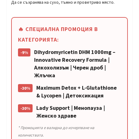
Да се съхранява на сухо, тъмно и проветриво място.
🔥 СПЕЦИАЛНА ПРОМОЦИЯ В
КАТЕГОРИЯТА:
Dihydromyricetin DHM 1000mg –
-9%
Innovative Recovery Formula |
Алкохолизъм | Черен дроб |
Жлъчка
Maximum Detox + L-Glutathione
-30%
& Lycopen | Детоксикация
Lady Support | Менопауза |
-30%
Женско здраве
* Промоцията е валидна до изчерпване на
количествата.