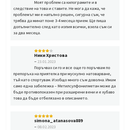
Моят проблем са килограмите и в
следствие на това и ставите. Не мога да кажа, че
проблемът ми е напълно решен, сигурна съм, че
трябва да минат поне 3-4 месеца прием. Ще пиша
допълнително след като изпия всички, взела съм си
за два месеца.
Ники Христова
4
от 5
–
23.01.2023
Поръчвах си го и все още го поръчвам по
препоръка на приятелка при мускулно натоварване,
тъй като спортувам. Изобщо много съм доволна. Имам
само една забележка – Метилсулфонилметан може да
бъде противопоказен при разширени вени и е хубаво
това да бъде отбелязано в описанието.
simona_atanasova889
5
от 5
–
08.02.2023