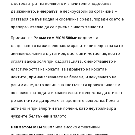
с остеоартрит на коляното и значително подобрява
движението, минералът е лесноусвоим за организма –
разтваря се във водна и киселинна среда, поради което е
препоръчително да се приема с много течности.
Приемат на
Ревматом МСМ 500мг
подпомага
създаването на жизненоважни хранителни вещества като
аминокиселините глутатион, цистеин и метионин, които
играят важна роля при хидратацията, омекотяването и
еластичността на кожата, за здравето на косата и
ноктите, при намаляването на белези, и лекуването на
рани и акне, като повишава клетъчната пропускливост и
позволява на водата и хранителните вещества да стигнат
до клетките и да премахнат вредните вещества. Помага
активно и при алергии към полени, като неутрализира
чуждите белтъчини в тялото.
Ревматом МСМ 500мг
има високо ефективни
възстановителни, заздравителни и жизненоважни