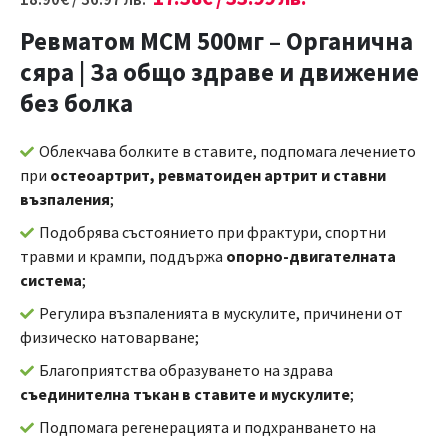
Ревматом МСМ 500мг – Органична
сяра | За общо здраве и движение
без болка
Облекчава болките в ставите, подпомага лечението
при
остеоартрит, ревматоиден артрит и ставни
възпаления
;
Подобрява състоянието при фрактури, спортни
травми и крампи, поддържа
опорно-двигателната
система
;
Регулира възпаленията в мускулите, причинени от
физическо натоварване;
Благоприятства образуването на здрава
съединителна тъкан в ставите и мускулите
;
Подпомага регенерацията и подхранването на