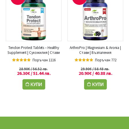
Tendon Protect Tablets – Healthy
ArthroPro | Magnesium & Aronia |
Supplement | Сухожилия | Стави
Стави | Възпаления
Поръчан 1116
Поръчан 772
5.00
out of 5
5.00
out of 5
28.90
€
/ 56.52 лв.
29.90
€
/ 58.48 лв.
26.30
€
/ 51.44 лв.
20.90
€
/ 40.88 лв.
КУПИ
КУПИ