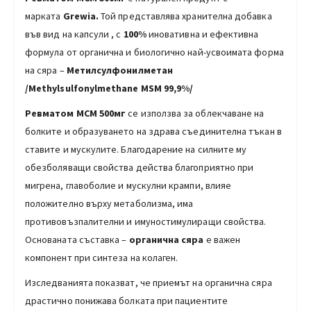
марката
Grewia.
Той представлява хранителна добавка
във вид на капсули , с
100%
иновативна и ефективна
формула от органична и биологично най-усвоимата форма
на сяра –
Метилсулфонилметан
/Methylsulfonylmethane MSM 99,9%/
Ревматом МСМ 500мг
се използва за облекчаване на
болките и образуването на здрава съединителна тъкан в
ставите и мускулите. Благодарение на силните му
обезболяващи свойства действа благоприятно при
мигрена, главоболие и мускулни крампи, влияе
положително върху метаболизма, има
противовъзпалителни и имуностимулиращи свойства.
Основаната съставка –
органична
сяра
е важен
компонент при синтеза на колаген.
Изследванията показват, че приемът на органична сяра
драстично понижава болката при пациентите