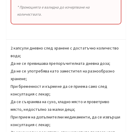
* Промоцията е валидна до изчерпване на
количествата.
2 капсули дневно след хранене с достатъчно количество
вода;
Да не се превишава препоръчителната дневна доза;
Да не се употребява като заместител на разнообразно
хранене;
При бременност и кърмене да се приема само след
консултация с лекар;
Да се съхранява на сухо, хладно място и проветриво
място, недостъпно за малки деца;
При прием на допълнителни медикаменти, да се извърши
консултация с лекар;