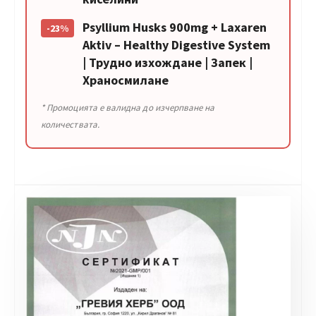
Psyllium Husks 900mg + Laxaren
-23%
Aktiv – Healthy Digestive System
| Трудно изхождане | Запек |
Храносмилане
* Промоцията е валидна до изчерпване на
количествата.