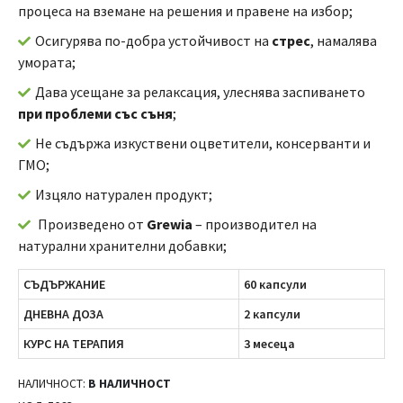
процеса на вземане на решения и правене на избор;
Осигурява по-добра устойчивост на
стрес
, намалява
умората;
Дава усещане за релаксация, улеснява заспиването
при проблеми със съня
;
Не съдържа изкуствени оцветители, консерванти и
ГМО;
Изцяло натурален продукт;
Произведено от
Grewia
– производител на
натурални хранителни добавки;
СЪДЪРЖАНИЕ
60 капсули
ДНЕВНА ДОЗА
2 капсули
КУРС НА ТЕРАПИЯ
3 месеца
НАЛИЧНОСТ:
В НАЛИЧНОСТ