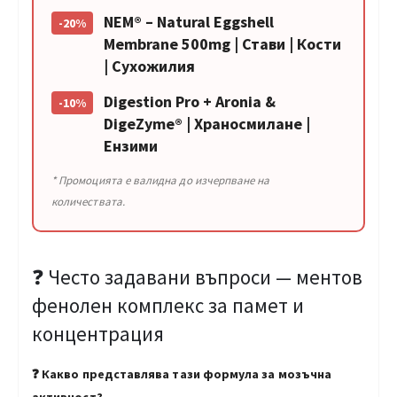
NEM® – Natural Eggshell
-20%
Membrane 500mg | Стави | Кости
| Сухожилия
Digestion Pro + Aronia &
-10%
DigeZyme® | Храносмилане |
Ензими
* Промоцията е валидна до изчерпване на
количествата.
❓ Често задавани въпроси — ментов
фенолен комплекс за памет и
концентрация
❓ Какво представлява тази формула за мозъчна
активност?