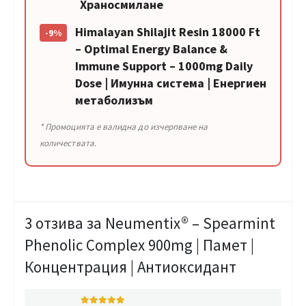
Храносмилане
Himalayan Shilajit Resin 18000 Ft
-9%
– Optimal Energy Balance &
Immune Support – 1000mg Daily
Dose | Имунна система | Енергиен
метаболизъм
* Промоцията е валидна до изчерпване на
количествата.
3 отзива за
Neumentix® – Spearmint
Phenolic Complex 900mg | Памет |
Концентрация | Антиоксидант