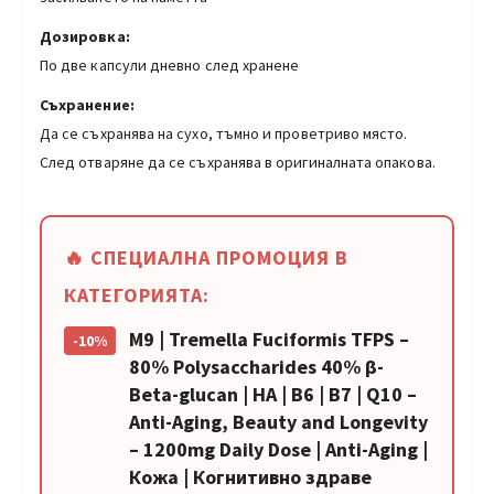
Дозировка:
По две капсули дневно след хранене
Съхранение:
Да се съхранява на сухо, тъмно и проветриво място.
След отваряне да се съхранява в оригиналната опакова.
🔥 СПЕЦИАЛНА ПРОМОЦИЯ В
КАТЕГОРИЯТА:
M9 | Tremella Fuciformis TFPS –
-10%
80% Polysaccharides 40% β-
Beta-glucan | HA | В6 | В7 | Q10 –
Anti-Aging, Beauty and Longevity
– 1200mg Daily Dose | Anti-Aging |
Кожа | Когнитивно здраве