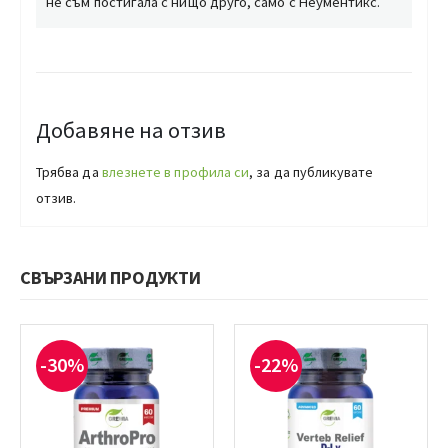
не съм постигала с нищо друго, само с Неументикс.
Добавяне на отзив
Трябва да
влезнете в профила си
, за да публикувате
отзив.
СВЪРЗАНИ ПРОДУКТИ
-30%
-22%