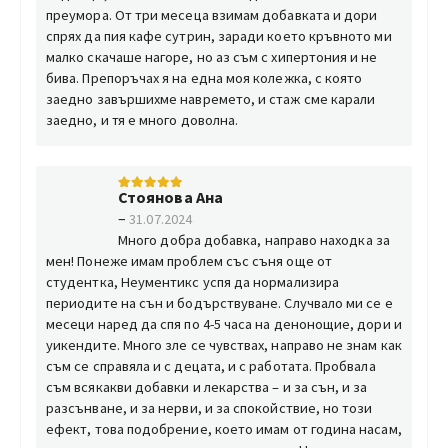
преумора. От три месеца взимам добавката и дори
спрях да пия кафе сутрин, заради което кръвното ми
малко скачаше нагоре, но аз съм с хипертония и не
бива. Препоръчах я на една моя колежка, с която
заедно завършихме навремето, и стаж сме карали
заедно, и тя е много доволна.
Стоянова Ана
5
от 5
–
31.07.2024
Много добра добавка, направо находка за
мен! Понеже имам проблем със съня още от
студентка, Неументикс успя да нормализира
периодите на сън и бодърствуване. Случвало ми се е
месеци наред да спя по 4-5 часа на денонощие, дори и
уикендите. Много зле се чувствах, направо не знам как
съм се справяла и с децата, и с работата. Пробвала
съм всякакви добавки и лекарства – и за сън, и за
разсънване, и за нерви, и за спокойствие, но този
ефект, това подобрение, което имам от година насам,