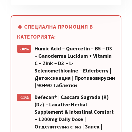
🔥 СПЕЦИАЛНА ПРОМОЦИЯ В
КАТЕГОРИЯТА:
Humic Acid – Quercetin – B5 – D3
-30%
– Ganoderma Lucidum + Vitamin
C – Zink – D3 – L-
Selenomethionine – Elderberry |
Детоксикация | Противовирусни
| 90+90 Таблетки
Defecan® | Cascara Sagrada (K)
-11%
(Dz) – Laxative Herbal
Supplement & Intestinal Comfort
– 1200mg Daily Dose |
Отделителна с-ма | Запек |