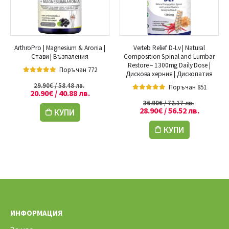
ArthroPro | Magnesium & Aronia |
Verteb Relief D-Lv | Natural
Стави | Възпаления
Composition Spinal and Lumbar
Restore – 1300mg Daily Dose |
Поръчан 772
Дискова херния | Дископатия
5.00
out of 5
29.90
€
/ 58.48 лв.
Поръчан 851
20.90
€
/ 40.88 лв.
5.00
out of 5
36.90
€
/ 72.17 лв.
28.90
€
/ 56.52 лв.
КУПИ
КУПИ
ИНФОРМАЦИЯ