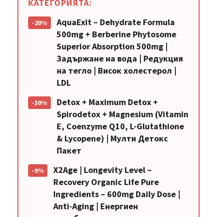
КАТЕГОРИЯТА:
AquaExit – Dehydrate Formula
-20%
500mg + Berberine Phytosome
Superior Absorption 500mg |
Задържане на вода | Редукция
на тегло | Висок холестерол |
LDL
Detox + Maximum Detox +
-30%
Spirodetox + Magnesium (Vitamin
E, Coenzyme Q10, L-Glutathione
& Lycopene) | Мулти Детокс
Пакет
X2Age | Longevity Level –
-9%
Recovery Organic Life Pure
Ingredients – 600mg Daily Dose |
Anti-Aging | Енергиен