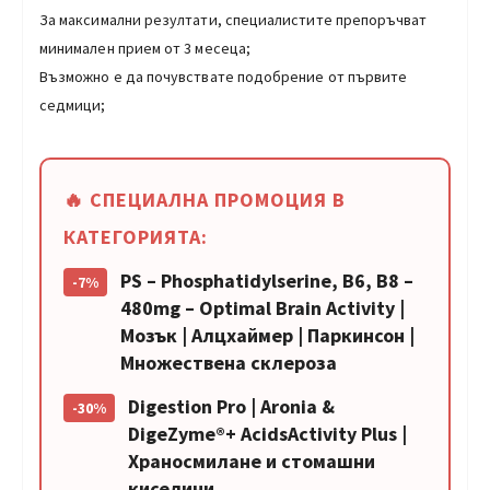
За максимални резултати, специалистите препоръчват
минимален прием от 3 месеца;
Възможно е да почувствате подобрение от първите
седмици;
🔥 СПЕЦИАЛНА ПРОМОЦИЯ В
КАТЕГОРИЯТА:
PS – Phosphatidylserine, B6, B8 –
-7%
480mg – Optimal Brain Activity |
Мозък | Алцхаймер | Паркинсон |
Множествена склероза
Digestion Pro | Aronia &
-30%
DigeZyme®+ AcidsActivity Plus |
Храносмилане и стомашни
киселини