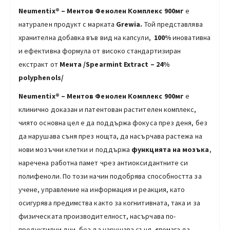
Neumentix® – Ментов Фенолен Комплекс 900мг
е
натурален продукт с марката
Grewia.
Той представлява
хранителна добавка във вид на капсули,
100%
иновативна
и ефективна формула от високо стандартизиран
екстракт от
Мента
/S
pearmint
E
xtract –
24%
polyphenols
/
Neumentix® – Ментов Фенолен Комплекс 900мг
е
клинично доказан и патентован растителен комплекс,
чиято основна цел е да поддържа фокуса през деня, без
да нарушава съня през нощта, да насърчава растежа на
нови мозъчни клетки и поддържа
функцията на мозъка
,
наречена работна памет чрез антиоксидантните си
полифеноли. По този начин подобрява способността за
учене, управление на информация и реакция, като
осигурява предимства както за когнитивната, така и за
физическата производителност, насърчава по-
продуктивни дни, без да нарушава съня
, с
помага да