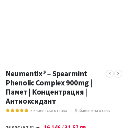
Neumentix® – Spearmint
Phenolic Complex 900mg |
Памет | Концентрация |
Антиоксидант
3
клиентски отзива
|
Добавяне на отзив
5.00
out of 5
16.14
€
/ 31.57 лв.
26.90
€
/ 52.61 лв.