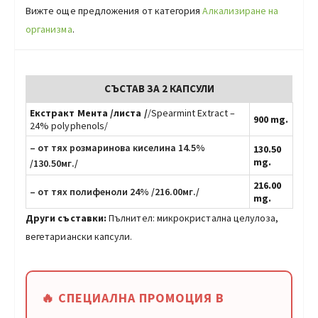
Вижте още предложения от категория
Алкализиране на
организма
.
СЪСТАВ
ЗА 2 КАПСУЛИ
Екстракт Мента /листа /
/Spearmint Extract –
900 mg.
24% polyphenols/
– от тях розмаринова киселина 14.5%
130.50
mg.
/130.50мг./
216.00
– от тях полифеноли 24% /216.00мг./
mg.
Други съставки:
Пълнител: микрокристална целулоза,
вегетариански капсули.
🔥 СПЕЦИАЛНА ПРОМОЦИЯ В