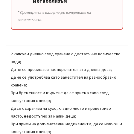
метаболизъм
* Промоцията е валидна до изчерпване на
количествата.
2 капсули дневно след хранене с достатъчно количество
вода;
Да не се превишава препоръчителната дневна доза;
Да не се употребява като заместител на разнообразно
хранене;
При бременност и кърмене да се приема само след
консултация с лекар;
Да се съхранява на сухо, хладно място и проветриво
място, недостъпно за малки деца;
При прием на допълнителни медикаменти, да се извърши
консултация с лекар;