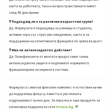
както на работната, така и на пространствената памет
след 90 дни прием.
❓ Подходящ ли е за различни възрастови групи?
Да. Формулата е подходяща за ученици и студенти,
активни хора със стресово ежедневие, както и за
поддържане на когнитивната функция в по-зряла възраст.
❓ Има ли антиоксидантно действие?
Да. Полифенолите от ментата предоставят силна
антиоксидантна защита и подпомагат нормалното
функциониране на нервната система.
Формулата с ментов фенолен комплекс е естествен начин
да подкрепиш фокуса, паметта и умствената
издръжливост всеки ден. За поръчка и още продукти за
когнитивна подкрепа посети
Grewia.bg
. 💚