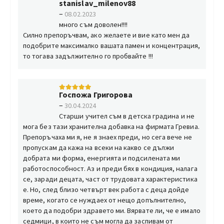
stanislav_milenov88
5
от 5
–
08.02.2023
много съм доволен!!!!
Силно препоръчвам, ако желаете и вие като мен да
подобрите максималко вашата памен и концентрация,
то тогава задължително го пробвайте !!!
Госпожа Григорова
5
от 5
–
30.04.2024
Старши учител съм в детска градина и не
мога без тази хранителна добавка на фирмата Гревиа.
Препоръчаха ми я, не я знаех преди, но сега вече не
пропускам да кажа на всеки на какво се дължи
добрата ми форма, енергията и подсилената ми
работоспособност. Аз и преди бях в кондиция, налага
се, заради децата, част от трудовата характеристика
е. Но, след близо четвърт век работа с деца дойде
време, когато се нуждаех от нещо допълнително,
което да подобри здравето ми. Вярвате ли, че е имало
седмици, в които не съм могла да заспивам от