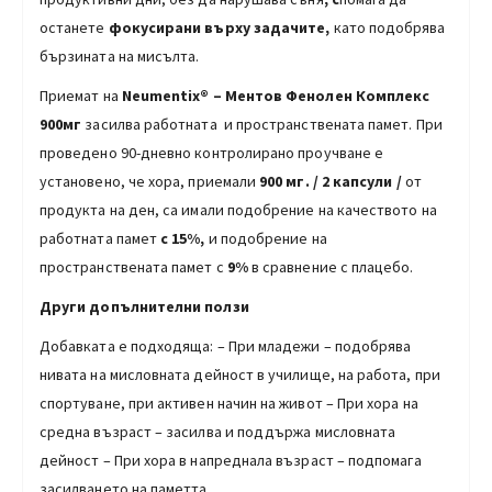
останете
фокусирани върху задачите,
като подобрява
бързината на мисълта.
Приемат на
Neumentix® – Ментов Фенолен Комплекс
900мг
засилва работната и пространствената памет. При
проведено 90-дневно контролирано проучване е
установено, че хора, приемали
900 мг.
/ 2 капсули /
от
продукта на ден, са имали подобрение на качеството на
работната памет
с 15%,
и подобрение на
пространствената памет с
9%
в сравнение с плацебо.
Други допълнителни ползи
Добавката е подходяща: – При младежи – подобрява
нивата на мисловната дейност в училище, на работа, при
спортуване, при активен начин на живот – При хора на
средна възраст – засилва и поддържа мисловната
дейност – При хора в напреднала възраст – подпомага
засилването на паметта