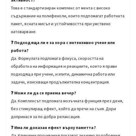
Това е стандартизиран комплекс от мента с високо
съдържание на полифеноли, които подпомагат работната
памет, ясната мисъл и устойчивостта при умствено
натоварване.
❓ Подходяща ли е за хора с интензивно учене или
работа?
Да. Формулата подпомага фокуса, скоростта на
обработка на информация и реакциите, което я прави
подходяща при учене, изпити, динамична работа или
задачи, изискващи продължителна концентрация.
❓ Може ли да се приема вечер?
Да. Комплексът подпомага мозъчната функция през деня,
без стимулиращ ефект, който да пречи на съня. Дори
допринася за по-добра релаксация.
❓ Има ли доказан ефект върху паметта?
Да. Клинични проучвания показват значимо подобрение