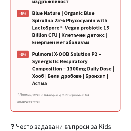
издръжливост
Blue Nature | Organic Blue
-5%
Spirulina 25% Phycocyanin with
LactoSpore®- Vegan probiotic 15
Billion CFU | Клетъчен детокс |
Енергиен метаболизъм
Pulmoral X-OOB Solution P2 –
-8%
Synergistic Respiratory
Composition – 1300mg Daily Dose |
Хооб | Бели дробове | Бронхит |
Астма
* Промоцията е валидна до изчерпване на
количествата.
❓ Често задавани въпроси за Kids