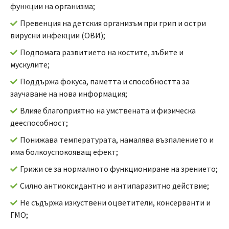
функции на организма;
Превенция на детския организъм при грип и остри
вирусни инфекции (ОВИ);
Подпомага развитието на костите, зъбите и
мускулите;
Поддържа фокуса, паметта и способността за
заучаване на нова информация;
Влияе благоприятно на умствената и физическа
дееспособност;
Понижава температурата, намалява възпалението и
има болкоуспокояващ ефект;
Грижи се за нормалното функциониране на зрението;
Силно антиоксидантно и антипаразитно действие;
Не съдържа изкуствени оцветители, консерванти и
ГМО;