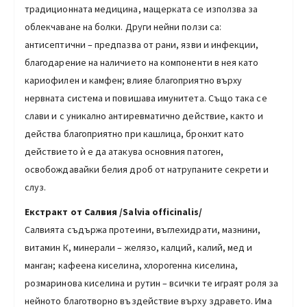
традиционната медицина, мащерката се използва за
облекчаване на болки. Други нейни ползи са:
антисептични – предпазва от рани, язви и инфекции,
благодарение на наличието на компоненти в нея като
кариофилен и камфен; влияе благоприятно върху
нервната система и повишава имунитета. Също така се
слави и с уникално антиревматично действие, както и
действа благоприятно при кашлица, бронхит като
действието ѝ е да атакува основния патоген,
освобождавайки белия дроб от натрупаните секрети и
слуз.
Екстракт от Салвия /Salvia officinalis/
Салвията съдържа протеини, въглехидрати, мазнини,
витамин К, минерали – желязо, калций, калий, мед и
манган; кафеена киселина, хлорогенна киселина,
розмаринова киселина и рутин – всички те играят роля за
нейното благотворно въздействие върху здравето. Има