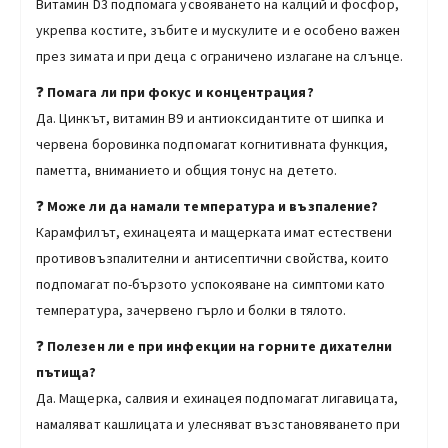
Витамин D3 подпомага усвояването на калций и фосфор,
укрепва костите, зъбите и мускулите и е особено важен
през зимата и при деца с ограничено излагане на слънце.
❓
Помага ли при фокус и концентрация?
Да. Цинкът, витамин B9 и антиоксидантите от шипка и
червена боровинка подпомагат когнитивната функция,
паметта, вниманието и общия тонус на детето.
❓
Може ли да намали температура и възпаление?
Карамфилът, ехинацеята и мащерката имат естествени
противовъзпалителни и антисептични свойства, които
подпомагат по-бързото успокояване на симптоми като
температура, зачервено гърло и болки в тялото.
❓
Полезен ли е при инфекции на горните дихателни
пътища?
Да. Мащерка, салвия и ехинацея подпомагат лигавицата,
намаляват кашлицата и улесняват възстановяването при