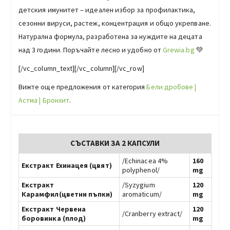
детския имунитет – идеален избор за профилактика,
сезонни вируси, растеж, концентрация и общо укрепване.
Натурална формула, разработена за нуждите на децата
над 3 години. Поръчайте лесно и удобно от
Grewia.bg
💚
[/vc_column_text][/vc_column][/vc_row]
Вижте още предложения от категория
Бели дробове |
Астма | Бронхит
.
СЪСТАВКИ ЗА 2 КАПСУЛИ
/Echinacea 4%
160
Екстракт Ехинацея (цвят)
polyphenol/
mg
Екстракт
/Syzygium
120
Карамфил(цветни пъпки)
aromaticum/
mg
Екстракт Червена
120
/Cranberry еxtract
/
боровинка (плод)
mg