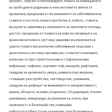
бронхит, синузит и пиелонефрит; помага за извеждането
на свободните радикали и окислителните агенти от
организма; предпазва от възникването на заболявания на
ставите и костите; помага при болки в зъбите, ставите,
мускулите; намалява възпалението на пикочните пътища,
цистит; предпазва от появата на язви по лигавицата на
храносмилателната система; намалява възпаленията в
ушите; помага при различни заболявания свързани с
дихателната система; при микози; стоматит и гингивит;
използва се при стрептококови и стафилококови
инфекции; сифилис, коремен тиф, малария, дифтерия;
синдром на хроничната умора, ревматизъм, мигрена,
стомашно разстройство; световъртеж, ухапвания,
синдром на дефицит на вниманието и хиперактивност,
циреи, абсцеси, екземи, псориазис, UV радиация, пчелни
ужилвания, хемороиди; възпаления на очите; при
тревожност и безпокойство; повишава
работоспособността на организма; при брадавици и