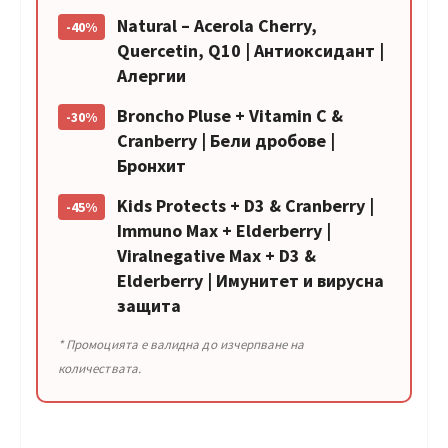
Natural – Acerola Cherry,
-40%
Quercetin, Q10 | Антиоксидант |
Алергии
Broncho Pluse + Vitamin C &
-30%
Cranberry | Бели дробове |
Бронхит
Kids Protects + D3 & Cranberry |
-45%
Immuno Max + Elderberry |
Viralnegative Max + D3 &
Elderberry | Имунитет и вирусна
защита
* Промоцията е валидна до изчерпване на
количествата.