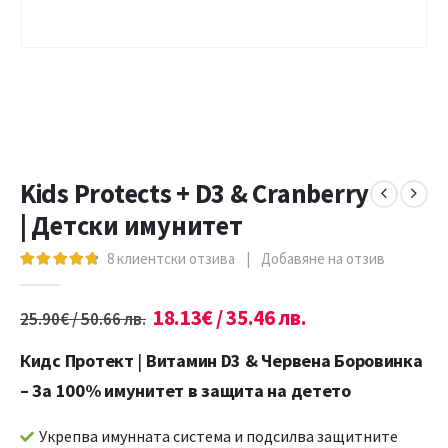
Kids Protects + D3 & Cranberry
| Детски имунитет
8
клиентски отзива
|
Добавяне на отзив
4.88
out of 5
18.13
€
/ 35.46 лв.
25.90
€
/ 50.66 лв.
Кидс Протект
|
Витамин D3 & Червена Боровинка
–
За 100% имунитет в защита на детето
Укрепва имунната система и подсилва защитните