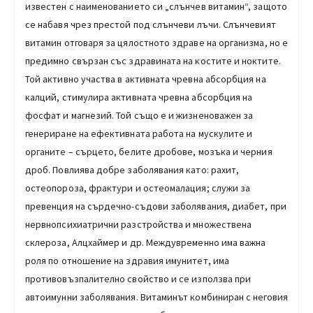
известен с наименованието си „слънчев витамин“, защото
се набавя чрез престой под слънчеви лъчи. Слънчевият
витамин отговаря за цялостното здраве на организма, но е
предимно свързан със здравината на костите и ноктите.
Той активно участва в активната чревна абсорбция на
калций, стимулира активната чревна абсорбция на
фосфат и магнезий. Той също е и жизненоважен за
генериране на ефективната работа на мускулите и
органите – сърцето, белите дробове, мозъка и черния
дроб. Повлиява добре заболявания като: рахит,
остеопороза, фрактури и остеомалация; служи за
превенция на сърдечно-съдови заболявания, диабет, при
нервнопсихиатрични разстройства и множествена
склероза, Алцхаймер и др. Междувременно има важна
роля по отношение на здравия имунитет, има
противовъзпалително свойство и се използва при
автоимунни заболявания. Витаминът комбиниран с неговия