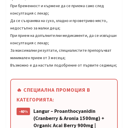
При бременност и кърмене да се приема само след
консултация с лекар;
Да се съхранява на сухо, хладно и проветриво място,
недостъпно за малки деца;
При прием на допълнителни медикаменти, да се извърши
консултация с лекар;
За максимални резултати, специалистите препоръчват
минимален прием от 3 месеца;
Възможно е да настъпи подобрение от първите седмици;
🔥 СПЕЦИАЛНА ПРОМОЦИЯ В
КАТЕГОРИЯТА:
Langur – Proanthocyanidin
-40%
(Cranberry & Aronia 1500mg) +
Organic Acai Berry 900mg |