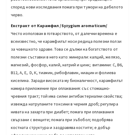
според нови изследвания помага при тумори на дебелото
черво.
Екстракт от Карамфил /Syzygium aromaticum/
Често използван в готварството, от далечни времена е
всеизвестно, че карамфилът носи редица полезни ползи
за човешкото здраве. Това се дължи на богатството от
полезни съставки в него като: минерали: калций, желязо,
магнезий, фосфор, калий, натрий и цинк; витамини: С, В6,
В12, А, Е, D, К, тиамин, рибофлавин, ниацин и фолиева
киселина. Заради високата му бионаличност, карамфилът
намира приложение при оплаквания: със стомашно-
чревния тракт; той има силни антибактериални свойства;
извежда натрупаните токсини в черния дроб; регулира
нивата на захарта при диабет; помага при оплаквания
свързани с венците; помага при зъбобол; подобрява
костната структура и заздравява костите; е добър