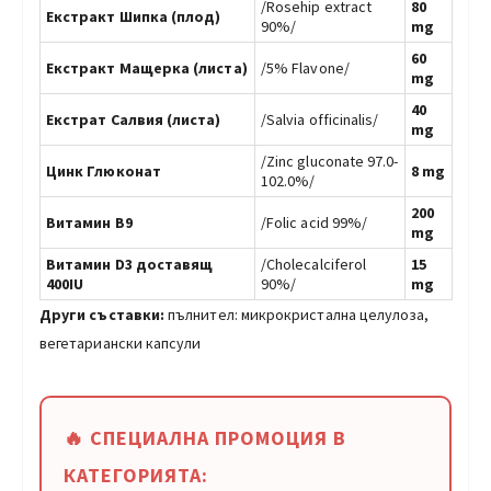
/Rosehip еxtract
80
Екстракт Шипка (плод)
90%/
mg
60
Eкстракт Мащерка (листа)
/5% Flavonе/
mg
40
Екстрат Салвия (листа)
/Salvia officinalis/
mg
/Zinc gluconate 97.0-
Цинк Глюконат
8 mg
102.0%/
200
Витамин B9
/Folic acid 99%/
mg
Витамин D3 доставящ
/Cholecalciferol
15
400IU
90%/
mg
Други съставки:
пълнител: микрокристална целулоза,
вегетариански капсули
🔥 СПЕЦИАЛНА ПРОМОЦИЯ В
КАТЕГОРИЯТА: