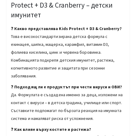
Protect + D3 & Cranberry – детски
имунитет
❓
Какво представлява Kids Protect + D3 & Cranberry?
Това е високостандартизирана детска формула с
ехинацея, шипка, мащерка, карамфил, витамин D3,
фолиева киселина, цинк и червена боровинка.
Комбинацията подкрепя детския имунитет, растежа,
когнитивното развитие и защитата при сезонни
заболявания.
❓
Подходящ ли е продуктът при чести вируси и ОВИ?
Да. Формулата е създадена именно за деца, изложени на
контакт с вируси – в детска градина, училище или спорт.
Съставките подпомагат по-бързата реакция на имунната
система и намаляват риска от усложнения.
❓
Как влияе върху костите и растежа?