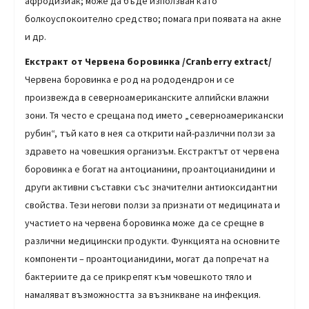
афродизиак; може да бъде използван като
болкоуспокоително средство; помага при появата на акне
и др.
Екстракт от Червена боровинка /Cranberry еxtract/
Червена боровинка е род на рододендрон и се
произвежда в северноамериканските алпийски влажни
зони. Тя често е срещана под името „северноамерикански
рубин“, тъй като в нея са открити най-различни ползи за
здравето на човешкия организъм. Екстрактът от червена
боровинка е богат на антоцианини, проантоцианидини и
други активни съставки със значителни антиоксидантни
свойства. Тези негови ползи за признати от медицината и
участието на червена боровинка може да се срещне в
различни медицински продукти. Функцията на основните
компоненти – проантоцианидини, могат да попречат на
бактериите да се прикрепят към човешкото тяло и
намаляват възможността за възникване на инфекция.