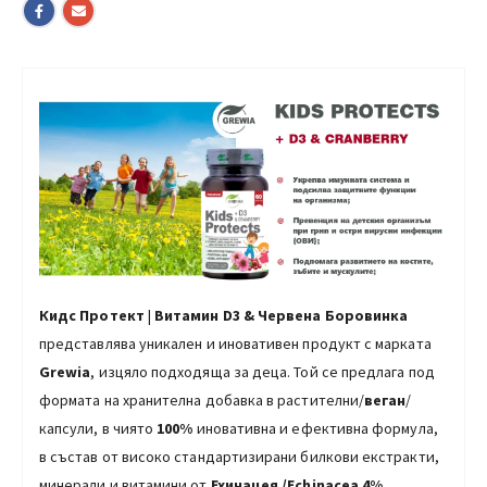
Кидс Протект
|
Витамин D3 & Червена Боровинка
представлява уникален и иновативен продукт с марката
Grewia
, изцяло подходяща за деца. Той се предлага под
формата на хранителна добавка в растителни/
веган
/
капсули, в чиято
100%
иновативна и ефективна формула,
в състав от високо стандартизирани билкови екстракти,
минерали и витамини от
Ехинацея /Echinacea 4%