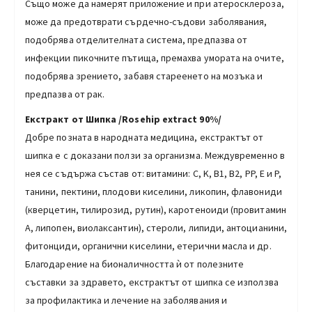
Също може да намерят приложение и при атеросклероза,
може да предотврати сърдечно-съдови заболявания,
подобрява отделителната система, предпазва от
инфекции пикочните пътища, премахва умората на очите,
подобрява зрението, забавя стареенето на мозъка и
предпазва от рак.
Екстракт от Шипка /Rosehip еxtract 90%/
Добре позната в народната медицина, екстрактът от
шипка е с доказани ползи за организма. Междувременно в
нея се съдържа състав от: витамини: C, K, B1, B2, PP, E и P,
танини, пектини, плодови киселини, ликопин, флавониди
(кверцетин, тилирозид, рутин), каротеноиди (провитамин
А, липопен, виолаксантин), стероли, липиди, антоцианини,
фитонциди, органични киселини, етерични масла и др.
Благодарение на бионаличността ѝ от полезните
съставки за здравето, екстрактът от шипка се използва
за профилактика и лечение на заболявания и