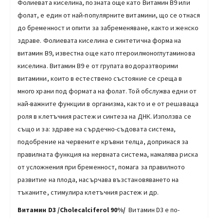
Фолиевата киселина, позната още като Витамин В9 или
фолат, е един от най-популярните витамини, що се отнася
до бременност и опити за забременяване, както и женско
здраве. Фолиевата киселина е синтетична форма на
витамин В9, известна още като птероилмоноглутаминова
киселина. Витамин В9 е от групата водоразтворими
витамини, които в естествено състояние се среща в
много храни под формата на фолат. Той обслужва едни от
най-важните функции в организма, както и е от решаваща
роля в клетъчния растеж и синтеза на ДНК. Използва се
също и за: здраве на сърдечно-съдовата система,
подобрение на червените кръвни телца, допринася за
правилната функция на нервната система, намалява риска
от усложнения при бременност, помага за правилното
развитие на плода, насърчава възстановяването на
тъканите, стимулира клетъчния растеж и др.
Витамин D3 /Cholecalciferol 90%/
Витамин D3 е по-