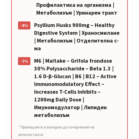
Профилактика на организма |
Метаболизъм | Уринарен тракт
Psyllium Husks 900mg – Healthy
-9%
Digestive System | Храносмилане
| Метаболизъм | Отделителна с-
ма
M6 | Maitake – Grifola frondose
-7%
30% Polysaccharide – Beta 1.3 |
1.6 D-β-Glucan | B6 | B12 – Active
Immunomodulatory Effect –
Increases T-Cells Inhibits –
1200mg Daily Dose |
Имуномодулатор | Липиден
метаболизъм
* Промоцията е валидна до изчерпване на
количествата.