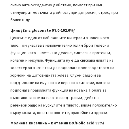
силно антиоксидантно действие, помагат при ПМС,
стимулират мозъчната дейност, при депресия, стрес, при
болки и др.
Цинк
/Zinc gluconate 97.0-102.0%/
Цинкът е един от най-важните минерали в човешкото
тяло. Той участва в изключително голям брой телесни
функции като – клетъчно делене, синтез на протеини,
колаген и инсулин. Функцията му е да снижава нивата на
холестерол в кръвта и да подпомага производството на
хормони на щитовидната жлеза. Служи също и за
поддържане на имунната и нервната системи, както и
подпомага правилната функция на мозъка. Помага за
възстановяване на тялото след травми, действа
регенериращо на мускулите в тялото, влияе положително
върху кожата, косата и ноктите, правейки ги здрави.
Фолиева киселина – Витамин B9 /Folic acid 99%/