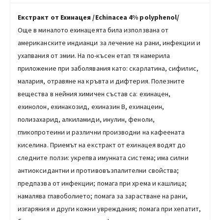
Екстракт от Ехинацея /Echinacea 4% polyphenol/
Още в миналото ехинацеята била използвана от
американските индианци за лечение на рани, инфекции и
ухапвания от змии. На по-късен етап тя намерила
приложение при заболявания като: скарлатина, сифилис,
малария, отравяне на кръвта и дифтерия. Полезните
вещества в нейния химичен състав са: ехинацен,
ехинолон, ехинакозид, ехиназин B, ехинацеин,
полизахарид, алкиламиди, инулин, феноли,
гликопротеини и различни производни на кафеената
киселина. Приемът на екстракт от ехинацея водят до
следните ползи: укрепва имунната система; има силни
антиоксидантни и противовъзпалителни свойства;
предпазва от инфекции; помага при хрема и кашлица;
намалява главоболието; помага за зарастване на рани,
изгаряния и други кожни увреждания; помага при хепатит,