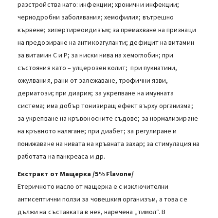
разстройства като: инфекции; хронични инфекции;
чернодробни заболявания; хемофилия; вътрешно
кървене; хипертиреоидизъм; за премахване на признаци
на предозиране на антикоагуланти; дефицит на витамин
за витамин С и Р; за ниски нива на хемоглобин; при
състояния като – улцерозен колит; при пукнатини,
ожулвания, рани от залежаване, трофични язви,
дерматози; при диария; за укрепване на имунната
система; има добър тонизиращ ефект върху организма;
за укрепване на кръвоносните съдове; за нормализиране
на кръвното налягане; при диабет; за регулиране и
понижаване на нивата на кръвната захар; за стимулация на
работата на панкреаса и др.
Екстракт от Мащерка /5% Flavonе/
Етеричното масло от мащерка е с изключителни
антисептични ползи за човешкия организъм, а това се
дължи на съставката в нея, наречена „тимол“. В