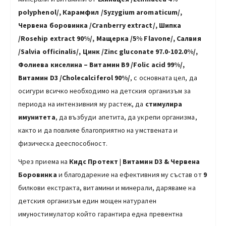
polyphenol/,
Карамфил /Syzygium aromaticum/,
Червена боровинка /Cranberry еxtract/, Шипка
/Rosehip еxtract 90%/, Мащерка
/
5% Flavonе/,
Салвия
/Salvia officinalis/
,
Цинк
/Zinc gluconate 97.0-102.0%/,
Фолиева киселина – Витамин B9 /Folic acid 99%/,
Витамин D3
/
Cholecalciferol 90%/
, с основната цел, да
осигури всичко необходимо на детския организъм за
периода на интензивния му растеж, да
стимулира
имунитета
, да възбуди апетита, да укрепи организма,
както и да повлияе благоприятно на умствената и
физическа дееспособност.
Чрез приема на
Кидс Протект
|
Витамин D3 & Червена
Боровинка
и благодарение на ефективния му състав от
9
билкови екстракта, витамини и минерали, даряваме на
детския организъм един мощен натурален
имуностимулатор който гарантира една превентна