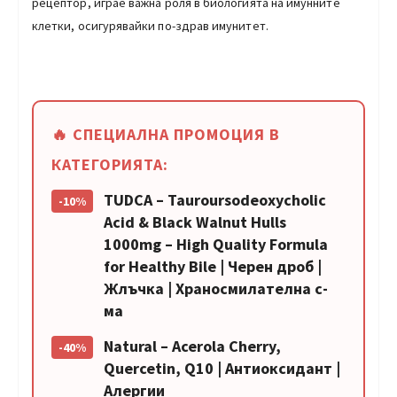
рецептор, играе важна роля в биологията на имунните
клетки, осигурявайки по-здрав имунитет.
🔥 СПЕЦИАЛНА ПРОМОЦИЯ В
КАТЕГОРИЯТА:
TUDCA – Tauroursodeoxycholic
-10%
Acid & Black Walnut Hulls
1000mg – High Quality Formula
for Healthy Bile | Черен дроб |
Жлъчка | Храносмилателна с-
ма
Natural – Acerola Cherry,
-40%
Quercetin, Q10 | Антиоксидант |
Алергии