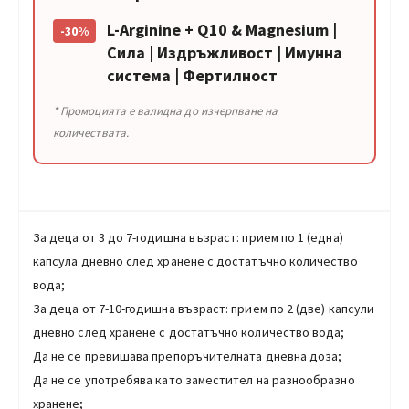
L-Arginine + Q10 & Magnesium |
-30%
Сила | Издръжливост | Имунна
система | Фертилност
* Промоцията е валидна до изчерпване на
количествата.
За деца от 3 до 7-годишна възраст: прием по 1 (една)
капсула дневно след хранене с достатъчно количество
вода;
За деца от 7-10-годишна възраст: прием по 2 (две) капсули
дневно след хранене с достатъчно количество вода;
Да не се превишава препоръчителната дневна доза;
Да не се употребява като заместител на разнообразно
хранене;