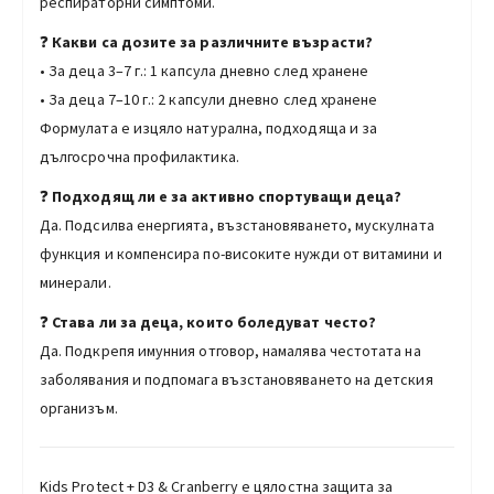
респираторни симптоми.
❓
Какви са дозите за различните възрасти?
• За деца 3–7 г.: 1 капсула дневно след хранене
• За деца 7–10 г.: 2 капсули дневно след хранене
Формулата е изцяло натурална, подходяща и за
дългосрочна профилактика.
❓
Подходящ ли е за активно спортуващи деца?
Да. Подсилва енергията, възстановяването, мускулната
функция и компенсира по-високите нужди от витамини и
минерали.
❓
Става ли за деца, които боледуват често?
Да. Подкрепя имунния отговор, намалява честотата на
заболявания и подпомага възстановяването на детския
организъм.
Kids Protect + D3 & Cranberry е цялостна защита за