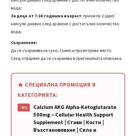
капсула дневно след хранене с достатъчно количество
вода;
За деца от 7-10-годишна възраст
: прием по 2 (две)
капсули дневно след хранене с достатъчно количество
вода;
Съхранение:
Да се съхранява на сухо, тъмно и проветриво място.
След отваряне да се съхранява в оригиналната опаковка.
🔥 СПЕЦИАЛНА ПРОМОЦИЯ В
КАТЕГОРИЯТА:
Calcium AKG Alpha-Ketoglutarate
-9%
500mg – Cellular Health Support
Supplement | Стави | Кости |
Възстановяване | Сила и