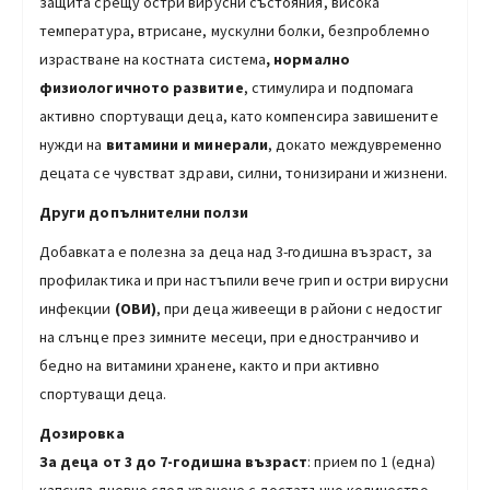
защита срещу остри вирусни състояния, висока
температура, втрисане, мускулни болки, безпроблемно
израстване на костната система
,
нормално
физиологичното развитие
, стимулира и подпомага
активно спортуващи деца, като компенсира завишените
нужди на
витамини и минерали
, докато междувременно
децата се чувстват здрави, силни, тонизирани и жизнени.
Други допълнителни ползи
Добавката е полезна за деца над 3-годишна възраст, за
профилактика и при настъпили вече грип и остри вирусни
инфекции
(ОВИ)
, при деца живеещи в райони с недостиг
на слънце през зимните месеци, при едностранчиво и
бедно на витамини хранене, както и при активно
спортуващи деца.
Дозировка
За деца от 3 до 7-годишна възраст
: прием по 1 (една)