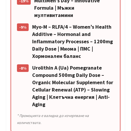
MultiMen’s Day – Innovative
-19%
Formula | Мъжки
мултивитамини
Myo-M – RLFA/4 – Women’s Health
-9%
Additive – Hormonal and
Inflammatory Processes – 1200mg
Daily Dose | Миома | ПМС |
Хормонален баланс
Urolithin A (Ua) Pomegranate
-8%
Compound 500mg Daily Dose –
Organic Molecular Supplement for
Cellular Renewal (ATP) – Slowing
Aging | Клетъчна енергия | Anti-
Aging
* Промоцията е валидна до изчерпване на
количествата.