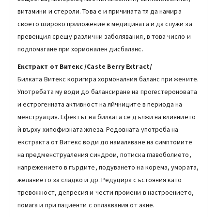
витамини и стероли. Това е и причината тя да намира
своето широко приложение в медицината и да служи за
превенция срещу различни заболявания, в това число и
подпомагане при хормонален дисбаланс.
Екстракт от Витекс /Caste Berry Extract/
Билката Витекс коригира хормоналния баланс при жените.
Употребата му води до балансиране на прогестероновата
и естрогенната активност на яйчниците в периода на
менструация. Ефектът на билката се дължи на влиянието
ѝ върху хипофизната жлеза. Редовната употреба на
екстракта от Витекс води до намаляване на симптомите
на предменструаления синдром, потиска главоболието,
напрежението в гърдите, подуването на корема, умората,
желанието за сладко и др. Редуцира състояния като
тревожност, депресия и чести промени в настроението,
помага и при пациенти с оплаквания от акне.