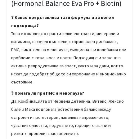
(Hormonal Balance Eva Pro + Biotin)
❓
Какво представлява тази формула и за кого е
подходяща?
Това е комплекс от растителни екстракти, минерали и
витамини, насочен към жени с хормонален дисбаланс,
ПМС, симптоми на менопауза, емоционални колебания или
проблеми с кожа, коса и нокти. Подходящ е и за жени в
активна репродуктивна възраст, както и за дами, които
искат да подобрят общото си хормонално и емоционално
състояние.
❓
Помага ли при ПМС и менопауза?
Да. Комбинацията от Червена детелина, Витекс, Женско
биле и Мака подпомага естествения баланс между
естроген и прогестерон, намалява напрежението,
чувствителността, подуването, горещите вълни и
резките промени в настроението.