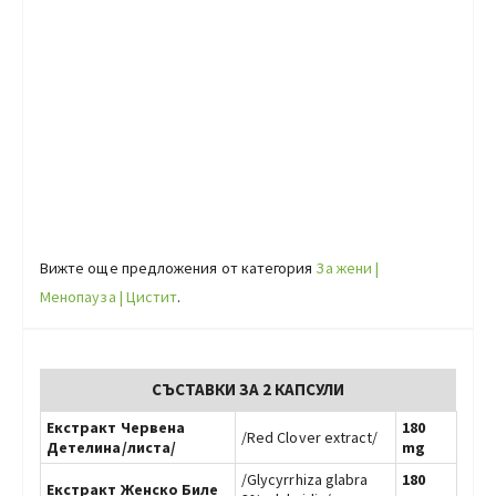
Вижте още предложения от категория
За жени |
Менопауза | Цистит
.
СЪСТАВКИ ЗА 2 КАПСУЛИ
Екстракт Червена
180
/Red Clover extract/
Детелина/листа/
mg
/Glycyrrhiza glabra
180
Екстракт Женско Биле