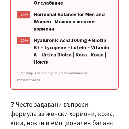
Отслабване
Hormonal Balance for Men and
-20%
Women | Мъжки и женски
хормони
Hyaluronic Acid 100mg + Biotin
-20%
B7 – Lycopene – Lutein – Vitamin
A – Urtica Dioica | Коса | Кожа |
Нокти
* Промоцията е валидна до изчерпване на
количествата.
❓ Често задавани въпроси –
формула за женски хормони, кожа,
коса, нокти и емоционален баланс