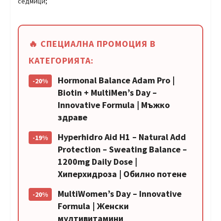
седмици;
🔥 СПЕЦИАЛНА ПРОМОЦИЯ В
КАТЕГОРИЯТА:
Hormonal Balance Adam Pro |
-20%
Biotin + MultiMen’s Day –
Innovative Formula | Мъжко
здраве
Hyperhidro Aid H1 – Natural Add
-19%
Protection – Sweating Balance –
1200mg Daily Dose |
Хиперхидроза | Обилно потене
MultiWomen’s Day – Innovative
-20%
Formula | Женски
мултивитамини