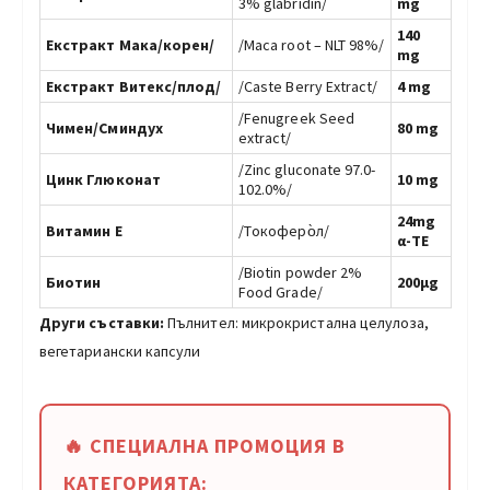
3% glabridin/
mg
140
Екстракт Мака/корен/
/Maca root – NLT 98%/
mg
Екстракт Витекс/плод/
/Caste Berry Extract/
4 mg
/Fenugreek Seed
Чимен/Сминдух
80 mg
еxtract/
/Zinc gluconate 97.0-
Цинк Глюконат
10 mg
102.0%/
24mg
Витамин Е
/Tокоферо̀л/
α-ТЕ
/Biotin powder 2%
Биотин
200µg
Food Grade/
Други съставки:
Пълнител: микрокристална целулоза,
вегетариански капсули
🔥 СПЕЦИАЛНА ПРОМОЦИЯ В
КАТЕГОРИЯТА: