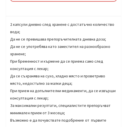
2 капсули дневно след хранене с достатъчно количество
вода;
Да не се превишава препоръчителната дневна доза;
Да не се употребява като заместител на разнообразно
хранене;
При бременност и кърмене да се приема само след
консултация с лекар;
Да се съхранява на сухо, хладно място и проветриво
място, недостъпно за малки деца;
При прием на допълнителни медикаменти, да се извърши
консултация с лекар;
За максимални резултати, специалистите препоръчват
минимален прием от 3 месеца;
Възможно е да почувствате подобрение от първите