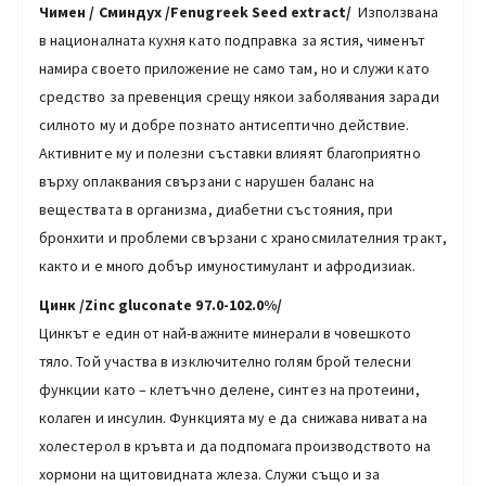
Чимен / Сминдух /Fenugreek Seed еxtract/
Използвана
в националната кухня като подправка за ястия, чименът
намира своето приложение не само там, но и служи като
средство за превенция срещу някои заболявания заради
силното му и добре познато антисептично действие.
Активните му и полезни съставки влияят благоприятно
върху оплаквания свързани с нарушен баланс на
веществата в организма, диабетни състояния, при
бронхити и проблеми свързани с храносмилателния тракт,
както и е много добър имуностимулант и афродизиак.
Цинк
/Zinc gluconate 97.0-102.0%/
Цинкът е един от най-важните минерали в човешкото
тяло. Той участва в изключително голям брой телесни
функции като – клетъчно делене, синтез на протеини,
колаген и инсулин. Функцията му е да снижава нивата на
холестерол в кръвта и да подпомага производството на
хормони на щитовидната жлеза. Служи също и за