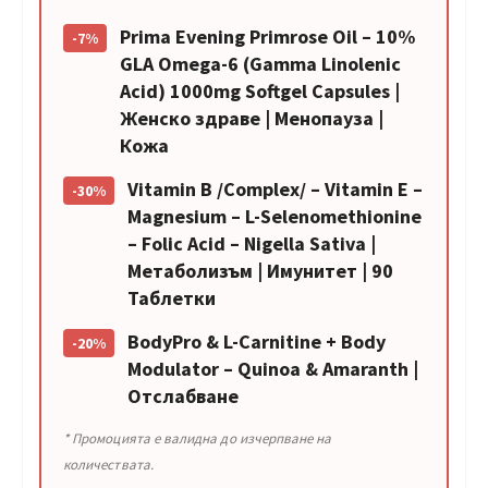
Prima Evening Primrose Oil – 10%
-7%
GLA Omega-6 (Gamma Linolenic
Acid) 1000mg Softgel Capsules |
Женско здраве | Менопауза |
Кожа
Vitamin B /Complex/ – Vitamin E –
-30%
Magnesium – L-Selenomethionine
– Folic Acid – Nigella Sativa |
Метаболизъм | Имунитет | 90
Таблетки
BodyPro & L-Carnitine + Body
-20%
Modulator – Quinoa & Amaranth |
Отслабване
* Промоцията е валидна до изчерпване на
количествата.