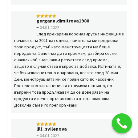
gergana.dimitrova1980
5
от 5
–
04.01.2022
След прекарана коронавирусна инфекция в
началото на 2021-ва година, приятелка ми предложи
този продукт, тъй като менструацията ми беше
нередовна. Започнах да го приемам, разбира се, не
очаквах кой знае какви резултати след приема,
защото в случая става въпрос за добавка. Истината е,
че бях изключително очарована, когато след 28-мия
ден, менструацията ми се появи като по часовник.
Постепенно закъсненията отшумяха напълно, но
въпреки това продължавам да се доверявам на
продукта и вече поръчах своята втора опаковка.
Доволна съм и го препоръчвам!
lili_svilenova
5
от 5
–
04.01.2022