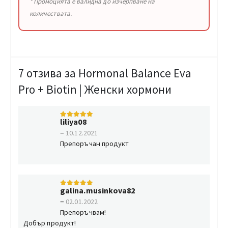
* Промоцията е валидна до изчерпване на
количествата.
7 отзива за
Hormonal Balance Eva
Pro + Biotin | Женски хормони
liliya08
5
от 5
–
10.12.2021
Препоръчан продукт
galina.musinkova82
5
от 5
–
02.01.2022
Препоръчвам!
Добър продукт!