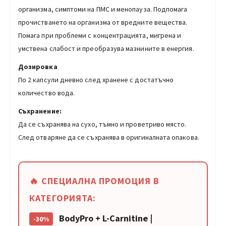
организма, симптоми на ПМС и менопауза. Подпомага
прочистването на организма от вредните вещества.
Помага при проблеми с концентрацията, мигрена и
умствена слабост и преобразува мазнините в енергия.
Дозировка
По 2 капсули дневно след хранене с достатъчно
количество вода.
Съхранение:
Да се съхранява на сухо, тъмно и проветриво място.
След отваряне да се съхранява в оригиналната опакова.
🔥 СПЕЦИАЛНА ПРОМОЦИЯ В
КАТЕГОРИЯТА:
BodyPro + L-Carnitine |
-30%