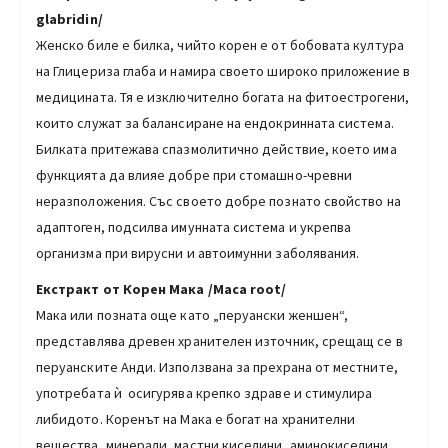
glabridin/
Женско биле е билка, чийто корен е от бобовата култура
на Глицериза глаба и намира своето широко приложение в
медицината. Тя е изключително богата на фитоестрогени,
които служат за балансиране на ендокринната система.
Билката притежава спазмолитично действие, което има
функцията да влияе добре при стомашно-чревни
неразположения. Със своето добре познато свойство на
адаптоген, подсилва имунната система и укрепва
организма при вирусни и автоимунни заболявания.
Екстракт от Корен Мака /Maca root/
Мака или позната още като „перуански женшен“,
представлява древен хранителен източник, срещащ се в
перуанските Анди. Използвана за прехрана от местните,
употребата ѝ осигурява крепко здраве и стимулира
либидото. Коренът на Мака е богат на хранителни
вещества, минерали, мастни киселини, аминокиселини,