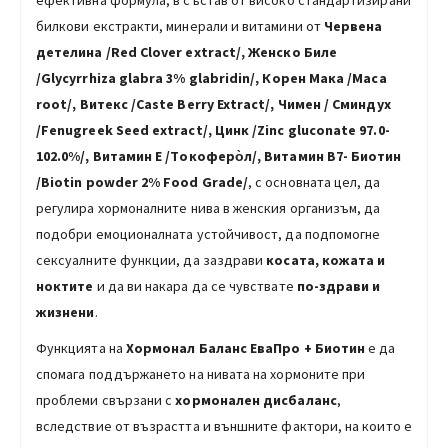
ефективна формула, в състав от високо стандартизирани
билкови екстракти, минерали и витамини от
Червена
детелина
/
Red Clover extract/, Женско Биле
/
Glycyrrhiza glabra 3% glabridin/, Корен Мака
/Maca
root/,
Витекс /Caste Berry Extract/, Чимен
/ Сминдух
/Fenugreek Seed еxtract/, Цинк /Zinc gluconate 97.0-
102.0%/, Витамин
Е
/Tокоферо̀л/, Витамин B7- Биотин
/Biotin powder 2% Food Grade/
, с основната цел, да
регулира хормоналните нива в женския организъм, да
подобри емоционалната устойчивост, да подпомогне
сексуалните функции, да заздрави
косата, кожата и
ноктите
и да ви накара да се чувствате
по-здрави и
жизнени
.
Функцията на
Х
ормонал Баланс ЕваПро + Биотин
е да
спомага поддържането на нивата на хормоните при
проблеми свързани с
хормонален дисбаланс
,
вследствие от възрастта и външните фактори, на които е