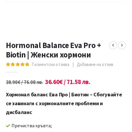
Hormonal Balance Eva Pro +
Biotin | Женски хормони
7
клиентски отзива
|
Добавяне на отзив
5.00
out of 5
36.60
€
/ 71.58 лв.
38.90
€
/ 76.08 лв.
Хормонал баланс Ева Про | Биотин – Сбогувайте
се завинаги с хормоналните проблеми и
дисбаланс
Пречиства кръвта;