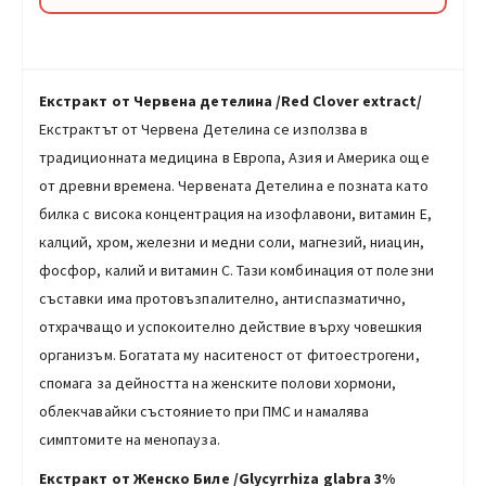
Екстракт от Червена детелина /Red Clover extract/
Екстрактът от Червена Детелина се използва в
традиционната медицина в Европа, Азия и Америка още
от древни времена. Червената Детелина е позната като
билка с висока концентрация на изофлавони, витамин Е,
калций, хром, железни и медни соли, магнезий, ниацин,
фосфор, калий и витамин C. Тази комбинация от полезни
съставки има протовъзпалително, антиспазматично,
отхрачващо и успокоително действие върху човешкия
организъм. Богатата му наситеност от фитоестрогени,
спомага за дейността на женските полови хормони,
облекчавайки състоянието при ПМС и намалява
симптомите на менопауза.
Екстракт от Женско Биле /Glycyrrhiza glabra 3%