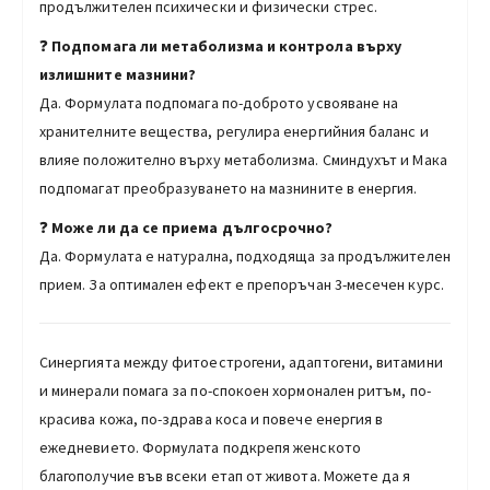
продължителен психически и физически стрес.
❓
Подпомага ли метаболизма и контрола върху
излишните мазнини?
Да. Формулата подпомага по-доброто усвояване на
хранителните вещества, регулира енергийния баланс и
влияе положително върху метаболизма. Сминдухът и Мака
подпомагат преобразуването на мазнините в енергия.
❓
Може ли да се приема дългосрочно?
Да. Формулата е натурална, подходяща за продължителен
прием. За оптимален ефект е препоръчан 3-месечен курс.
Синергията между фитоестрогени, адаптогени, витамини
и минерали помага за по-спокоен хормонален ритъм, по-
красива кожа, по-здрава коса и повече енергия в
ежедневието. Формулата подкрепя женското
благополучие във всеки етап от живота. Можете да я