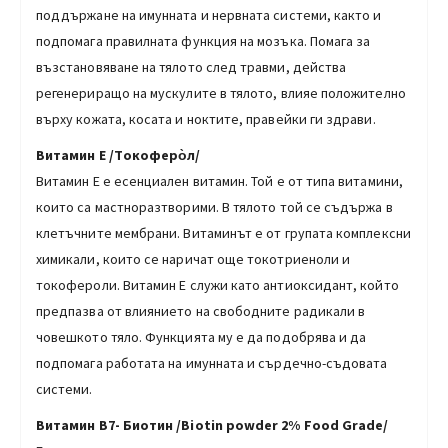
поддържане на имунната и нервната системи, както и
подпомага правилната функция на мозъка. Помага за
възстановяване на тялото след травми, действа
регенериращо на мускулите в тялото, влияе положително
върху кожата, косата и ноктите, правейки ги здрави.
Витамин
Е
/Tокоферо̀л/
Витамин Е е есенциален витамин. Той е от типа витамини,
които са мастноразтворими. В тялото той се съдържа в
клетъчните мембрани. Витаминът е от групата комплексни
химикали, които се наричат още токотриеноли и
токофероли. Витамин Е служи като антиоксидант, който
предпазва от влиянието на свободните радикали в
човешкото тяло. Функцията му е да подобрява и да
подпомага работата на имунната и сърдечно-съдовата
системи.
Витамин B7- Биотин
/Biotin powder 2% Food Grade/