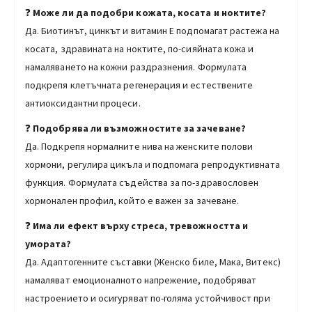
❓
Може ли да подобри кожата, косата и ноктите?
Да. Биотинът, цинкът и витамин Е подпомагат растежа на
косата, здравината на ноктите, по-сияйната кожа и
намаляването на кожни раздразнения. Формулата
подкрепя клетъчната регенерация и естествените
антиоксидантни процеси.
❓
Подобрява ли възможностите за зачеване?
Да. Подкрепя нормалните нива на женските полови
хормони, регулира цикъла и подпомага репродуктивната
функция. Формулата съдейства за по-здравословен
хормонален профил, който е важен за зачеване.
❓
Има ли ефект върху стреса, тревожността и
умората?
Да. Адаптогенните съставки (Женско биле, Мака, Витекс)
намаляват емоционалното напрежение, подобряват
настроението и осигуряват по-голяма устойчивост при