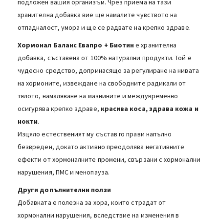
подложен вашия организъм. Чрез приема на тази
хранителна добавка вие ще намалите чувството на
отпадналост, умора и ще се радвате на крепко здраве.
Хормонал Баланс Евапро + Биотин
е хранителна
добавка, съставена от 100% натурални продукти. Той е
чудесно средство, допринасящо за регулиране на нивата
на хормоните, извеждане на свободните радикали от
тялото, намаляване на мазнините и междувременно
осигурява крепко здраве,
красива коса, здрава кожа и
нокти
.
Изцяло естественият му състав го прави напълно
безвреден, докато активно преодолява негативните
ефекти от хормоналните промени, свързани с хормонални
нарушения, ПМС и менопауза.
Други допълнителни ползи
Добавката е полезна за хора, които страдат от
хормонални нарушения, вследствие на изменения в