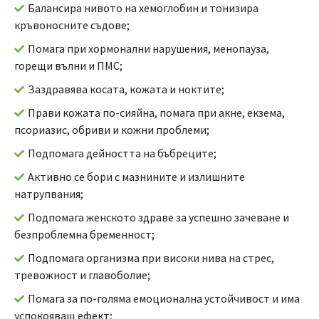
Балансира нивото на хемоглобин и тонизира
кръвоносните съдове;
Помага при хормонални нарушения, менопауза,
горещи вълни и ПМС;
Заздравява косата, кожата и ноктите;
Прави кожата по-сияйна, помага при акне, екзема,
псориазис, обриви и кожни проблеми;
Подпомага дейността на бъбреците;
Активно се бори с мазнините и излишните
натрупвания;
Подпомага женското здраве за успешно зачеване и
безпроблемна бременност;
Подпомага организма при високи нива на стрес,
тревожност и главоболие;
Помага за по-голяма емоционална устойчивост и има
успокояващ ефект;