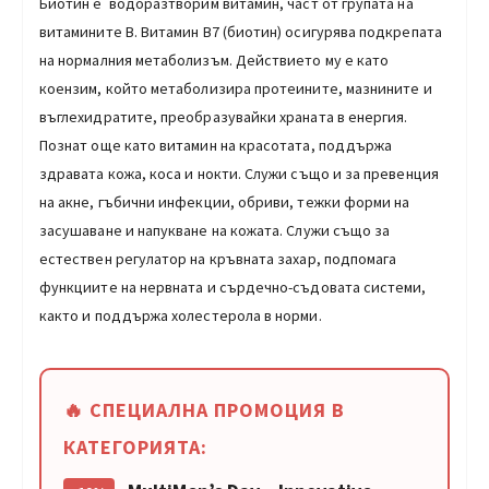
Биотин е водоразтворим витамин, част от групата на
витамините B. Витамин B7 (биотин) осигурява подкрепата
на нормалния метаболизъм. Действието му е като
коензим, който метаболизира протеините, мазнините и
въглехидратите, преобразувайки храната в енергия.
Познат още като витамин на красотата, поддържа
здравата кожа, коса и нокти. Служи също и за превенция
на акне, гъбични инфекции, обриви, тежки форми на
засушаване и напукване на кожата. Служи също за
естествен регулатор на кръвната захар, подпомага
функциите на нервната и сърдечно-съдовата системи,
както и поддържа холестерола в норми.
🔥 СПЕЦИАЛНА ПРОМОЦИЯ В
КАТЕГОРИЯТА: