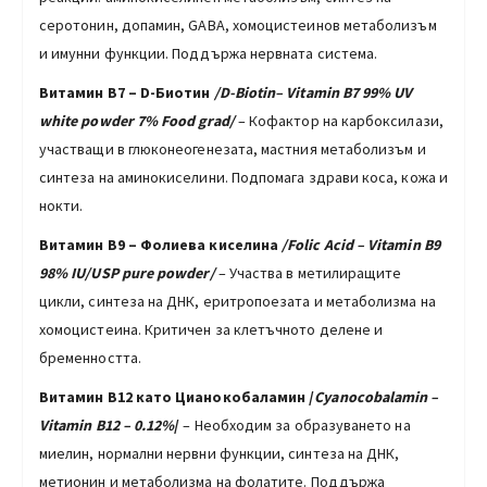
серотонин, допамин, GABA, хомоцистеинов метаболизъм
и имунни функции. Поддържа нервната система.
Витамин В7 – D-Биотин
/D-Biotin
– Vitamin B7 99%
UV
white powder 7% Food grad/
– Кофактор на карбоксилази,
участващи в глюконеогенезата, мастния метаболизъм и
синтеза на аминокиселини. Подпомага здрави коса, кожа и
нокти.
Витамин В9 – Фолиева киселина
/Folic Acid – Vitamin B9
98% IU/USP pure powder/
– Участва в метилиращите
цикли, синтеза на ДНК, еритропоезата и метаболизма на
хомоцистеина. Критичен за клетъчното делене и
бременността.
Витамин В12 като Цианокобаламин /
Cyanocobalamin –
Vitamin B12 – 0.12%
/
– Необходим за образуването на
миелин, нормални нервни функции, синтеза на ДНК,
метионин и метаболизма на фолатите. Поддържа