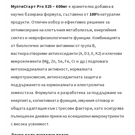
МултиСтарт Pro X25 –
6
00мг
е хранителна добавка в
научно базирана формула, съставена от
100%
натурални
продукти. Отличен избор и ефективно решение за
оптимизиране на клетъчния метаболизъм, енергийния
синтез и неврофизиологичните функции. Комбинацията
от биологично активни витамини от група B,
мастноразтворими антиоксиданти (A, D3, E, K2) и ключови
микроелементи (Mg, Zn, Se, Fe, Cr и др.) подпомага
митохондриалната активност, нормалната
невротрансмисия, антиоксидантната защита и
поддържането на хормоналната и електролитна
хомеостаза. Формулата е разработена за поддържане на
енергията, когнитивната функция, имунния отговор и
общата адаптация към стресови фактори, като осигурява
пълноценен дневен прием на есенциални микронутриенти
с висока усвоимост.
Други допълнителни ползи