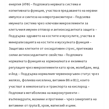
енергия (АТФ) – Подпомага нервната система и
когнитивната функция, участва в предаването на нервни
импулси и синтеза на невротрансмитери – Подсилва
имунната система чрез ключови микроелементи за
клетъчния имунен отговор и антиоксидантната защита –
Поддържа здравето на костите и мускулите, участва в
минерализацията на костите и мускулната функция –
Защитава клетките от оксидативен стрес, притежава
силни антиоксидантните свойства – Подпомага
нормалната функция на хормоналната и ензимната
регулация чрез микроелементи като хром, молибден, мед
и йод – Поддържа нормалния червенокръвен статус чрез
желязо, фолиева киселина, витамин В6 и В12, които
участват в хемопоезата и транспорта на кислород –
Подпомага метаболизма на макронутриенти –
въглехидрати, мазнини и протеини – чрез синергията на
витамини от група В, хром, магнезий и цинк.