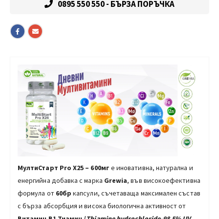
0895 550 550 - БЪРЗА ПОРЪЧКА
МултиСтарт Pro X25 –
6
00мг
е иновативна, натурална и
енергийна добавка с марка
Grewia
, във високоефективна
формула от
60бр
капсули, съчетаваща максимален състав
с бърза абсорбция и висока биологична активност от
Витамин В1 Тиамин
/
Тhiamine hydrochloride-98.5% UV