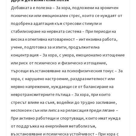
Добавката е полезна – За хора, подложени на хроничен
психически или емоционален стрес, които се нуждаят от
подобрена адаптация към стресови стимули и
стабилизиране на нервната система – При периоди на
висока когнитивна натовареност – интензивна работа,
учене, подготовка за изпити, продължителна
концентрация – За хора, с умора, емоционално изтощение
или риск от психическо и физическо изтощение,
търсещи възстановяване на психофизическия тонус – За
хора, с нарушено настроение, раздразнителност или
нервно напрежение, нуждаещи се от балансиране на
невротрансмитерните пътища – За хора, при които
стресът влияе на съня, водейки до трудно заспиване,
неспокоен сън или липса на релаксация преди лягане –
При активно работещи и спортуващи, които имат нужда
от поддръжка на енергийния метаболизъм,
възстановяване и психическа устойчивост – При хора с