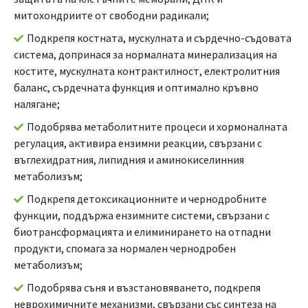
митохондриите от свободни радикали;
Подкрепя костната, мускулната и сърдечно-съдовата
система, допринася за нормалната минерализация на
костите, мускулната контрактилност, електролитния
баланс, сърдечната функция и оптимално кръвно
налягане;
Подобрява метаболитните процеси и хормоналната
регулация, активира ензимни реакции, свързани с
въглехидратния, липидния и аминокиселинния
метаболизъм;
Подкрепя детоксикационните и чернодробните
функции, поддържа ензимните системи, свързани с
биотрансформацията и елиминирането на отпадни
продукти, спомага за нормален чернодробен
метаболизъм;
Подобрява съня и възстановяването, подкрепя
неврохимичните механизми, свързани със синтеза на