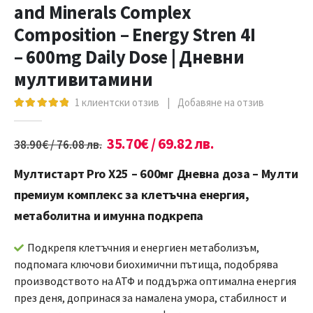
and Minerals Complex
Composition – Energy Stren 4I
– 600mg Daily Dose | Дневни
мултивитамини
1
клиентски отзив
|
Добавяне на отзив
5.00
out of 5
35.70
€
/ 69.82 лв.
38.90
€
/ 76.08 лв.
Мултистарт Pro Х25 – 600мг Дневна доза – Мулти
премиум комплекс за клетъчна енергия,
метаболитна и имунна подкрепа
Подкрепя клетъчния и енергиен метаболизъм,
подпомага ключови биохимични пътища, подобрява
производството на АТФ и поддържа оптимална енергия
през деня, допринася за намалена умора, стабилност и