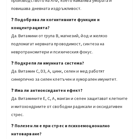
производството на АТФ, което намалява умората и
повишава дневната издръжливост.
❓
Подобрява ли когнитивните функции и
концентрацията?
Да. Витамини от група B, магнезий, йод и желязо
подпомагат нервната проводимост, синтеза на
невротрансмитери и психическия фокус.
❓
Подкрепя ли имунната система?
Да. Витамин C, D3, A, цинк, селен и мед работят
синергично за силен клетъчен и хуморален имунитет.
❓
Има ли антиоксидантен ефект?
Да. Витамините E, C, A, манган и селен защитават клетките
и митохондриите от свободни радикали и оксидативен
стрес.
❓
Полезен ли е при стрес и психоемоционално
натоварване?