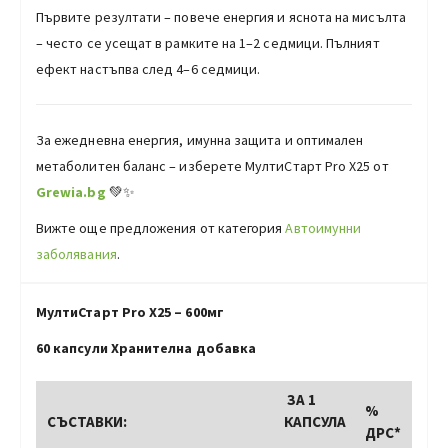
Първите резултати – повече енергия и яснота на мисълта
– често се усещат в рамките на 1–2 седмици. Пълният
ефект настъпва след 4–6 седмици.
За ежедневна енергия, имунна защита и оптимален
метаболитен баланс – изберете МултиСтарт Pro X25 от
Grewia.bg
💚✨
Вижте още предложения от категория
Автоимунни
заболявания
.
МултиСтарт Pro X25 –
6
00мг
60 капсули Хранителна добавка
ЗА 1
%
СЪСТАВКИ:
КАПСУЛА
ДРС*