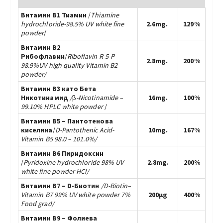
Витамин В1 Тиамин
/
Тhiamine
hydrochloride-98.5% UV white fine
2.6mg.
129%
powder
/
Витамин B2
Рибофлавин
/
Riboflavin R-5-P
2.8mg.
200%
98.9%
UV
high quality Vitamin B2
powder/
Витамин B3 като Бета
Никотинамид
/
β
-Nicotinamide –
16mg.
100%
99.10% HPLC
white powder
/
Витамин В5 – Пантотенова
киселина
/
D-
Pantothenic Acid-
10mg.
167%
Vitamin B5 98.0 – 101.0%/
Витамин В6 Пиридоксин
/
Pyridoxine hydrochloride 98%
UV
2.8mg.
200%
white fine powder
НСl/
Витамин В7 – D-Биотин
/D-Biotin
–
Vitamin B7 99% UV white powder 7%
200µg
400%
Food grad/
Витамин В9 – Фолиева