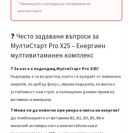
* Промоцията е валидна до изчерпване на
количествата.
❓ Често задавани въпроси за
МултиСтарт Pro X25 – Енергиен
мултивитаминен комплекс
❓
За кого е подходящ МултиСтарт Pro X25?
Подходящ е за възрастни, които се нуждаят от повишена
енергия, по-добър фокус, имунна подкрепа, по-висока
устойчивост към стрес и пълноценен дневен прием на
витамини и минерали.
❓
Може ли да помогне при умора и липса на енергия?
Да. Комбинацията от витамини B1, B2, B3, B5, B6 и
магнезий активира клетъчния метаболизъм и