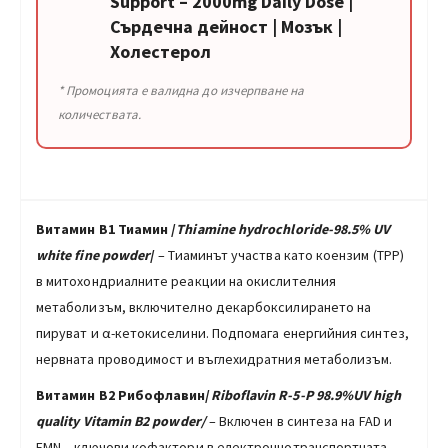
Support – 2000mg Daily Dose |
Сърдечна дейност | Мозък |
Холестерол
* Промоцията е валидна до изчерпване на
количествата.
Витамин В1 Тиамин
/
Тhiamine hydrochloride-98.5% UV
white fine powder
/
– Тиаминът участва като коензим (TPP)
в митохондриалните реакции на окислителния
метаболизъм, включително декарбоксилирането на
пируват и α-кетокиселини. Подпомага енергийния синтез,
нервната проводимост и въглехидратния метаболизъм.
Витамин B2 Рибофлавин/
Riboflavin R-5-P 98.9%
UV
high
quality Vitamin B2 powder/
– Включен в синтеза на FAD и
FMN – ключови кофактори в електроннотранспортната