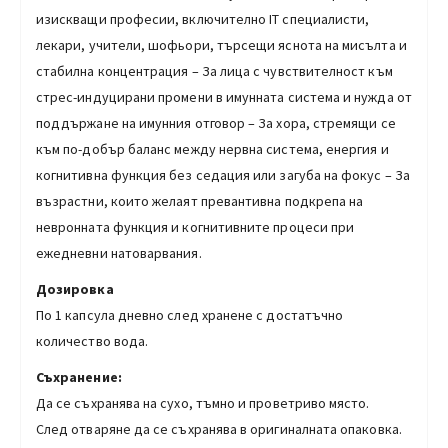
изискващи професии, включително IT специалисти,
лекари, учители, шофьори, търсещи яснота на мисълта и
стабилна концентрация – За лица с чувствителност към
стрес-индуцирани промени в имунната система и нужда от
поддържане на имунния отговор – За хора, стремящи се
към по-добър баланс между нервна система, енергия и
когнитивна функция без седация или загуба на фокус – За
възрастни, които желаят превантивна подкрепа на
невронната функция и когнитивните процеси при
ежедневни натоварвания.
Дозировка
По 1 капсула дневно след хранене с достатъчно
количество вода.
Съхранение:
Да се съхранява на сухо, тъмно и проветриво място.
След отваряне да се съхранява в оригиналната опаковка.