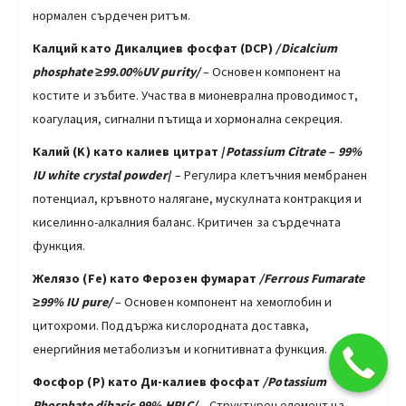
нормален сърдечен ритъм.
Калций като Дикалциев фосфат (DCP)
/Dicalcium
phosphate
≥99.00%UV purity/
– Основен компонент на
костите и зъбите. Участва в мионеврална проводимост,
коагулация, сигнални пътища и хормонална секреция.
Калий (K) като калиев цитрат /
Potassium Citrate – 99%
IU
white crystal powder
/
– Регулира клетъчния мембранен
потенциал, кръвното налягане, мускулната контракция и
киселинно-алкалния баланс. Критичен за сърдечната
функция.
Желязо (Fe) като Ферозен фумарат
/Ferrous Fumarate
≥99%
IU
pure/
– Основен компонент на хемоглобин и
цитохроми. Поддържа кислородната доставка,
енергийния метаболизъм и когнитивната функция.
Фосфор (P) като Ди-калиев фосфат
/Potassium
Phosphate dibasic 99% HPLC/
– Структурен елемент на