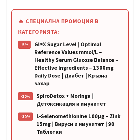
🔥 СПЕЦИАЛНА ПРОМОЦИЯ В
КАТЕГОРИЯТА:
Gl≥Х Sugar Level | Optimal
-5%
Reference Values mmol/L –
Healthy Serum Glucose Balance –
Effective Ingredients – 1300mg
Daily Dose | Диабет | Кръвна
захар
SpiroDetox + Moringa |
-30%
Детоксикация и имунитет
L-Selenomethionine 100µg – Zink
-30%
15mg | Вируси и имунитет | 90
Таблетки