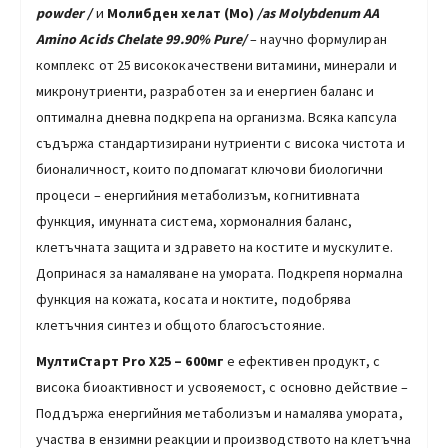
powder /
и
Молибден хелат (Mo)
/as Molybdenum AA
Amino Acids Chelate 99.90% Pure/
– научно формулиран
комплекс от 25 висококачествени витамини, минерали и
микронутриенти, разработен за и енергиен баланс и
оптимална дневна подкрепа на организма. Всяка капсула
съдържа стандартизирани нутриенти с висока чистота и
бионаличност, които подпомагат ключови биологични
процеси – енергийния метаболизъм, когнитивната
функция, имунната система, хормоналния баланс,
клетъчната защита и здравето на костите и мускулите.
Допринася за намаляване на умората. Подкрепя нормална
функция на кожата, косата и ноктите, подобрява
клетъчния синтез и общото благосъстояние.
МултиСтарт Pro X25 –
6
00мг
е ефективен продукт, с
висока биоактивност и усвояемост, с основно действие –
Поддържа енергийния метаболизъм и намалява умората,
участва в ензимни реакции и производството на клетъчна