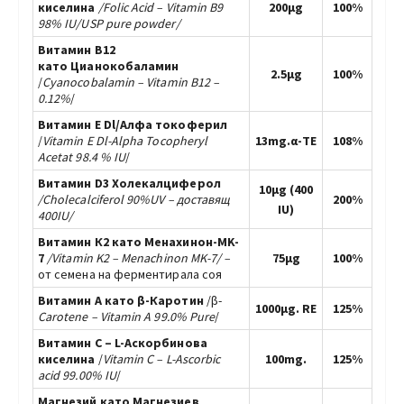
киселина
/Folic Acid – Vitamin B9
200µg
100%
98% IU/USP pure powder/
Витамин В12
като Цианокобаламин
2.5µg
100%
/
Cyanocobalamin – Vitamin B12 –
0.12%
/
Витамин Е Dl/Алфа токоферил
/
Vitamin E Dl-Alpha Tocopheryl
13mg.α-TE
108%
Acetat 98.4 % IU
/
Витамин D3 Холекалциферол
10µg (400
/Cholecalciferol 90%UV – доставящ
200%
IU)
400IU/
Витамин К2 като Менахинон-MK-
7
/Vitamin K2 – Menachinon MK-7/ –
75µg
100%
от семена на ферментирала соя
Витамин А като β-Каротин
/β-
1000µg. RE
125%
Carotene – Vitamin A 99.0% Pure
/
Витамин C – L-Аскорбинова
киселина
/
Vitamin C –
L-Ascorbic
100mg.
125%
acid 99.00% IU
/
Магнезий като Магнезиев