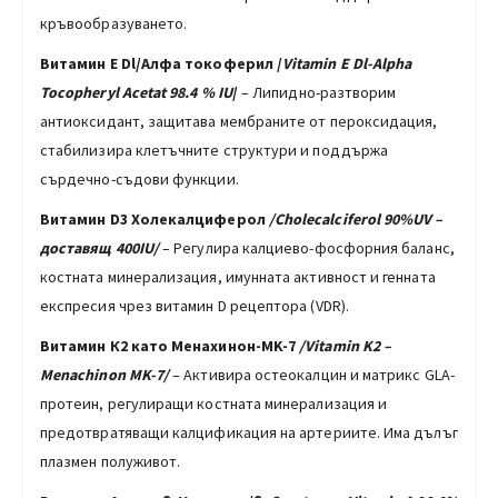
кръвообразуването.
Витамин Е
Dl
/
Алфа токоферил
/
Vitamin E Dl-Alpha
Tocopheryl
Acetat 98.4 % IU
/
– Липидно-разтворим
антиоксидант, защитава мембраните от пероксидация,
стабилизира клетъчните структури и поддържа
сърдечно-съдови функции.
Витамин D3 Холекалциферол
/Cholecalciferol 90%UV –
доставящ 400IU/
– Регулира калциево-фосфорния баланс,
костната минерализация, имунната активност и генната
експресия чрез витамин D рецептора (VDR).
Витамин К2 като Менахинон-MK-7
/
Vitamin K2
–
Menachinon MK-7
/
– Активира остеокалцин и матрикс GLA-
протеин, регулиращи костната минерализация и
предотвратяващи калцификация на артериите. Има дълъг
плазмен полуживот.