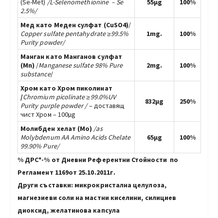
(Se-Met)
/L-Selenomethionine – Se
55µg
100%
2.5%/
Мед като Меден сулфат (CuSO4)
/
Сopper sulfate
pentahydrate ≥99.5%
1mg.
100%
Purity powder/
Манган като Манганов сулфат
(Mn)
/
Manganese
sulfate
98% Pure
2mg.
100%
substance
/
Хром като Хром пиколинат
/
Chromium picolinate
≥99.0%UV
832µg
250%
Purity
purple powder /
– доставящ
чист Хром – 100µg
Молибден хелат (Mo)
/as
Molybdenum AA Amino Acids Chelate
65µg
100%
99.90% Pure/
% ДРС*-% от Дневни Референтни Стойности по
Регламент 1169от 25.10.2011г.
Други съставки: микрокристална целулоза,
магнезиеви соли на мастни киселини, силициев
диоксид, желатинова капсула