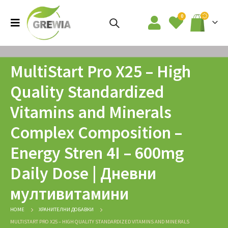
0
MultiStart Pro X25 – High
Quality Standardized
Vitamins and Minerals
Complex Composition –
Energy Stren 4I – 600mg
Daily Dose | Дневни
мултивитамини
HOME
ХРАНИТЕЛНИ ДОБАВКИ
MULTISTART PRO X25 – HIGH QUALITY STANDARDIZED VITAMINS AND MINERALS