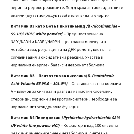
верига и редокс реакциите. Поддържа антиоксидантните
ензими (глутатионредуктаза) и клетъчната енергия.
Витамин B3 като
Бета Никотинамид
/
β
-Nicotinamide –
99.10% HPLC
white
powder
/
– Предшественик на
NAD⁺/NADH и NADP⁺/NADPH – централни молекули в
метаболизма, регулацията на ДНК-ремонт, клетъчна
сигнализация и оксидативни реакции. Участва в
нормалния енергиен баланс и неврометаболизма.
Витамин В5 – Пантотенова киселина/
D-
Pantothenic
Acid
-Vitamin B5 98.0 – 101.0%
/
– Съставна част на коензим
A – ключов за синтеза и разпада на мастни киселини,
стероиди, хормони и невротрансмитери. Необходим за
нормална митохондриална функция.
Витамин В6 Пиридоксин
/
Pyridoxine hydrochloride 98%
UV white fine powder
НСl/
– Кофактор в над 100 ензимни
реакции: аминокиселинен метаболизъм, синтез на