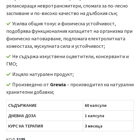
релаксиращи невротрансмитери, спомага за по-лесно
заспиване и по-високо качество на дълбокия сън;
Усилва общия тонус и физическа устойчивост,
подобрява функционалния капацитет на организма при
физическо натоварване, подпомага електролитната
хомеостаза, мускулната сила и устойчивост;
Не съдържа изкуствени оцветители, консерванти и
ГМО;
Изцяло натурален продукт;
Произведено от
Grewia
– производител на натурални
хранителни добавки;
СЪДЪРЖАНИЕ
60 капсули
ДНЕВНА ДОЗА
1 капсула
КУРС НА ТЕРАПИЯ
3 месеца
КОД:
5185