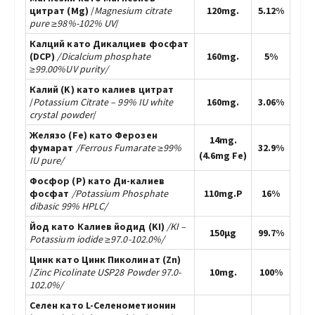
цитрат (Mg)
/
Magnesium
citrate
120mg.
5.12%
pure ≥98%-102% UV
/
Калций като Дикалциев фосфат
(DCP)
/Dicalcium phosphate
160mg.
5%
≥99.00%UV purity/
Калий (K) като калиев цитрат
/
Potassium Citrate – 99%
IU
white
160mg.
3.06%
crystal powder
/
Желязо (Fe) като Ферозен
14mg.
фумарат
/Ferrous Fumarate ≥99%
32.9%
(4.6mg Fe)
IU
pure/
Фосфор (P) като Ди-калиев
фосфат
/Potassium Phosphate
110mg.P
16%
dibasic 99% HPLC/
Йод като Калиев йодид (KI)
/KI –
150µg
99.7%
Potassium iodide
≥97.0-102.0%/
Цинк като Цинк Пиколинат (Zn)
/
Zinc Picolinate USP28 Powder 97.0-
10mg.
100%
102.0%/
Селен като L-Селенометионин