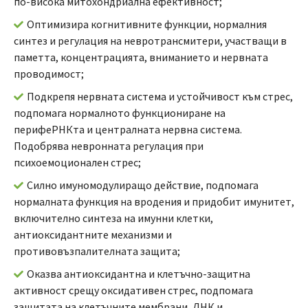
по-висока митохондриална ефективност;
Оптимизира когнитивните функции, нормалния
синтез и регулация на невротрансмитери, участващи в
паметта, концентрацията, вниманието и нервната
проводимост;
Подкрепя нервната система и устойчивост към стрес,
подпомага нормалното функциониране на
перифеРНКта и централната нервна система.
Подобрява невронната регулация при
психоемоционален стрес;
Силно имуномодулиращо действие, подпомага
нормалната функция на вродения и придобит имунитет,
включително синтеза на имунни клетки,
антиоксидантните механизми и
противовъзпалителната защита;
Оказва антиоксидантна и клетъчно-защитна
активност срещу оксидативен стрес, подпомага
защитата на клетъчните мембрани, ДНК и