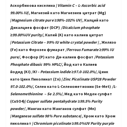
Аскорбинова киселина /
Vitamin C –
L-
Ascorbic acid
99
.00
% IU
/
,
Магнезий като
Магнезиев цитрат (Mg)
/
Magnesium
citrate
pure
≥
98%-102% UV
/, Калций като
Дикалциев фосфат (DCP)
/Dicalcium phosphate
≥99.00%UV purity/
, Калий (K) като калиев цитрат
/
Potassium Citrate – 99%
IU
white crystal powder
/, Желязо
(Fe) като Ферозен фумарат
/Ferrous Fumarate ≥99%
IU
pure/
, Фосфор (P) като Ди-калиев фосфат
/Potassium
Phosphate dibasic 99% HPLC/
, Йод като Калиев
йодид (KI)
/KI – Potassium iodide
≥97.0-102.0%/
,
Цинк
като Цинк Пиколинат
(Zn)
/
Zinc Picolinate USP28 Powder
97.0-102.0%/
, Селен като L-Селенометионин (Se-Met)
/L-
Selenomethionine – Se 2.5%/
, Мед
като Меден сулфат
(CuSO4)/
Сopper sulfate
pentahydrate
≥99.5% Purity
powder/
, Манган като Манганов сулфат (Mn)
/
Manganese
sulfate
98% Pure substance
/,
Хром като Хром
пиколинат /
Chromium picolinate
≥99.0%UV
Purity
purple