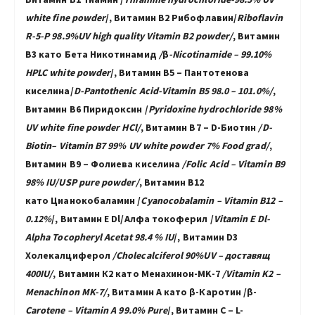
white fine powder
/, Витамин B2 Рибофлавин/
Riboflavin
R-5-P 98.9%
UV
high quality Vitamin B2 powder/
, Витамин
B3 като
Бета Никотинамид
/
β
-Nicotinamide – 99.10%
HPLC
white
powder
/, Витамин В5 – Пантотенова
киселина/
D-
Pantothenic Acid
-Vitamin B5 98.0 – 101.0%
/
,
Витамин В6 Пиридоксин
/
Pyridoxine hydrochloride 98%
UV
white fine powder
НСl/
, Витамин В7 – D-Биотин
/D-
Biotin
– Vitamin B7 99%
UV white powder 7% Food grad/
,
Витамин В9 – Фолиева киселина
/Folic Acid – Vitamin B9
98% IU/USP pure powder/
,
Витамин В12
като Цианокобаламин /
Cyanocobalamin – Vitamin B12 –
0.12%
/,
Витамин Е
Dl
/
Алфа токоферил
/
Vitamin E Dl-
Alpha Tocopheryl
Acetat 98.4 % IU
/
, Витамин D3
Холекалциферол
/Cholecalciferol 90%UV – доставящ
400IU/
,
Витамин К2 като Менахинон-MK-7
/
Vitamin K2
–
Menachinon MK-7
/
,
Витамин А като β-Каротин /β-
Carotene – Vitamin A 99.0% Pure
/,
Витамин C –
L-