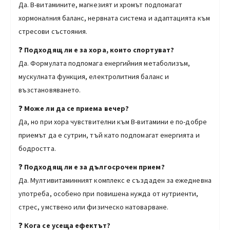
Да. B-витамините, магнезият и хромът подпомагат
хормоналния баланс, нервната система и адаптацията към
стресови състояния.
❓
Подходящ ли е за хора, които спортуват?
Да. Формулата подпомага енергийния метаболизъм,
мускулната функция, електролитния баланс и
възстановяването.
❓
Може ли да се приема вечер?
Да, но при хора чувствителни към B-витамини е по-добре
приемът да е сутрин, тъй като подпомагат енергията и
бодростта.
❓
Подходящ ли е за дългосрочен прием?
Да. Мултивитаминният комплекс е създаден за ежедневна
употреба, особено при повишена нужда от нутриенти,
стрес, умствено или физическо натоварване.
❓
Кога се усеща ефектът?