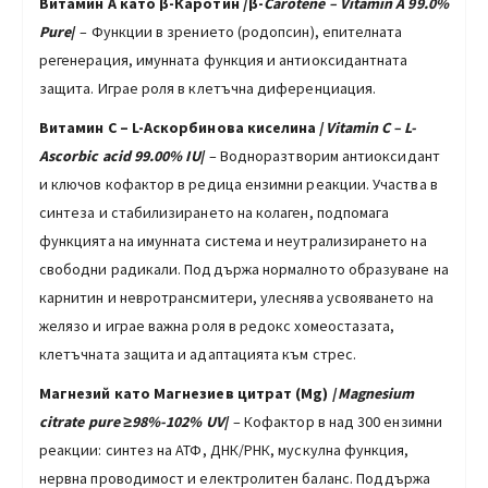
Витамин А като β-Каротин /β-
Carotene – Vitamin A 99.0%
Pure
/
– Функции в зрението (родопсин), епителната
регенерация, имунната функция и антиоксидантната
защита. Играе роля в клетъчна диференциация.
Витамин C –
L-
Аскорбинова киселина /
Vitamin C –
L-
Ascorbic acid
99
.00
% IU
/
– Водноразтворим антиоксидант
и ключов кофактор в редица ензимни реакции. Участва в
синтеза и стабилизирането на колаген, подпомага
функцията на имунната система и неутрализирането на
свободни радикали. Поддържа нормалното образуване на
карнитин и невротрансмитери, улеснява усвояването на
желязо и играе важна роля в редокс хомеостазата,
клетъчната защита и адаптацията към стрес.
Магнезий като
Магнезиев цитрат (Mg)
/
Magnesium
citrate
pure
≥
98%-102% UV
/
– Кофактор в над 300 ензимни
реакции: синтез на АТФ, ДНК/РНК, мускулна функция,
нервна проводимост и електролитен баланс. Поддържа