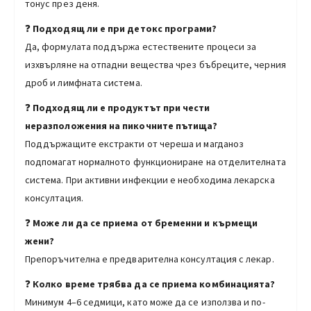
тонус през деня.
❓
Подходящ ли е при детокс програми?
Да, формулата поддържа естествените процеси за
изхвърляне на отпадни вещества чрез бъбреците, черния
дроб и лимфната система.
❓
Подходящ ли е продуктът при чести
неразположения на пикочните пътища?
Поддържащите екстракти от череша и магданоз
подпомагат нормалното функциониране на отделителната
система. При активни инфекции е необходима лекарска
консултация.
❓
Може ли да се приема от бременни и кърмещи
жени?
Препоръчителна е предварителна консултация с лекар.
❓
Колко време трябва да се приема комбинацията?
Минимум 4–6 седмици, като може да се използва и по-