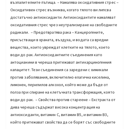
възпалителните пътища. – Намалява оксидативния стрес –
Оксидативен стрес възниква, когато тялото ви липсва
достатъчно антиоксиданти. Антиоксидантите намаляват
оксидативния стрес чрез неутрализиране на свободните
радикали. – Предотвратява рака – Канцерогените,
присъстващи в храната, въздуха, и водата са вредни
вещества, които увреждат клетките на тялото, което
води до рак. Антиоксидантните съединения като
антоцианини в череша притежават антикарциногенния
капацитет. Тези съединения са заредени с химикали
против заболявания, включително елагична киселина,
лимонен, перилилов алкохол, който може да бъде от
полза при спиране на клетъчната трансформация, която
води до рак. – Свойства против стареене – Екстракта от
дива череша съдържат висока концентрация на
антиоксиданти, витамин С, витамин В5, и витамин В3,
който притежават свойства да се борят със свободните