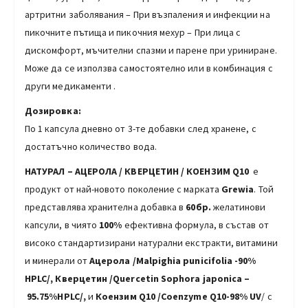
артритни заболявания – При възпаления и инфекции на
пикочните пътища и пикочния мехур – При лица с
дискомфорт, мъчителни спазми и парене при уриниране.
Може да се използва самостоятелно или в комбинация с
други медикаменти .
Дозировка:
По 1 капсула дневно от 3-те добавки след хранене, с
достатъчно количество вода.
НАТУРАЛ – АЦЕРОЛА / КВЕРЦЕТИН /
КОЕНЗИМ
Q10
е
продукт от най-новото поколение с марката
Grewia
. Той
представлява хранителна добавка в
60бр.
желатинови
капсули, в чиято
100%
ефективна формула, в състав от
високо стандартизирани натурални екстракти, витамини
и минерали от
Ацерола
/
Malpighia punicifolia
-90%
HPLC
/,
Квeрцетин
/
Quercetin Sophora japonica
–
95.75%HPLC
/,
и
Коензим Q10 /Coenzyme Q10-98% UV
/ с