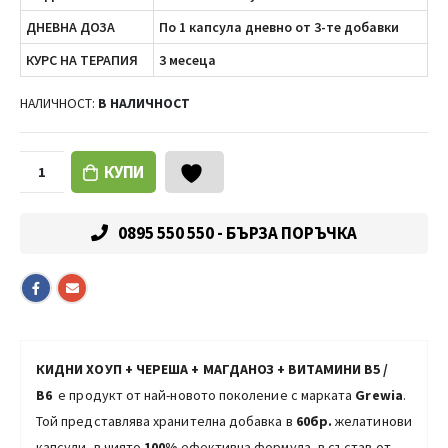
ДНЕВНА ДОЗА
По 1 капсула дневно от 3-те добавки
КУРС НА ТЕРАПИЯ
3 месеца
НАЛИЧНОСТ:
В НАЛИЧНОСТ
КУПИ
0895 550 550 - БЪРЗА ПОРЪЧКА
КИДНИ ХОУП + ЧЕРЕША + МАГДАНОЗ +
ВИТАМИНИ В5 /
В6
е продукт от най-новото поколение с марката
Grewia
.
Той представлява хранителна добавка в
6
0бр
.
желатинови
капсули, в чиято
100%
ефективна формула, в състав от