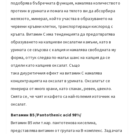
подобрява бъбречната функция, намалява количеството
протеин в урината и помага на тялото ви да абсорбира
желязото, минерал, който участва в образуването на
червени кръвни клетки, транспортиращи кислород с
кръвта. Витамин С има тенденцията да предотвратява
образуването на калциеви оксалатни камъни, като в
урината се свързва с калция и намалява свободната му
форма, оттук следва по-малък шанс на калция да се
отдели като калциев оксалат. Също
така диуретичния ефект на витамин С намалява
концентрацията на оксалат в урината. Оксалатът се
генерира от много храни, като спанак, ревен, цвекло.
Смята се, че чаят и кафето са най-големия източник на
оксалат.
Витамин B5
/Pantothenic acid 98%/
Витамин В5 или т.нар. пантотенова киселина,
представлява витамин от групата на B-комплекс. Задачата