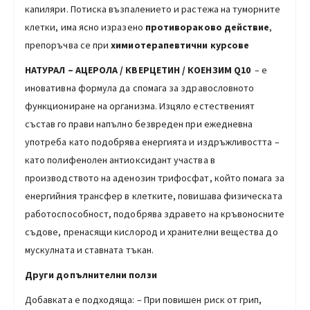
капиляри. Потиска възпалението и растежа на туморните
клетки, има ясно изразено
противораково действие
,
препоръчва се при
химиотерапевтични курсове
НАТУРАЛ – АЦЕРОЛА / КВЕРЦЕТИН /
КОЕНЗИМ
Q10
– е
иновативна формула да спомага за здравословното
функциониране на организма. Изцяло естественият
състав го прави напълно безвреден при ежедневна
употреба като подобрява енергията и издръжливостта –
като полифенолен антиоксидант участва в
производството на аденозин трифосфат, който помага за
енергийния трансфер в клетките, повишава физическата
работоспособност, подобрява здравето на кръвоносните
съдове, пренасящи кислород и хранителни вещества до
мускулната и ставната тъкан.
Други допълнителни ползи
Добавката е подходяща: – При повишен риск от грип,