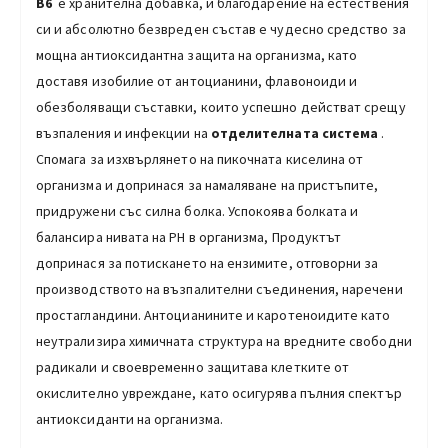
В6
е хранителна добавка, и благодарение на естествения
си и абсолютно безвреден състав е чудесно средство за
мощна антиоксидантна защита на организма, като
доставя изобилие от антоцианини, флавоноиди и
обезболяващи съставки, които успешно действат срещу
възпаления и инфекции на
отделителната система
.
Спомага за изхвърлянето на пикочната киселина от
организма и допринася за намаляване на пристъпите,
придружени със силна болка. Успокоява болката и
балансира нивата на PH в организма, Продуктът
допринася за потискането на ензимите, отговорни за
производството на възпалителни съединения, наречени
простагландини. Антоцианините и каротеноидите като
неутрализира химичната структура на вредните свободни
радикали и своевременно защитава клетките от
окислително увреждане, като осигурява пълния спектър
антиоксиданти на организма.