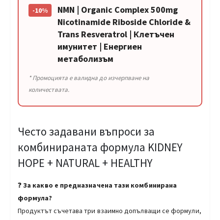
NMN | Organic Complex 500mg
-10%
Nicotinamide Riboside Chloride &
Trans Resveratrol | Клетъчен
имунитет | Енергиен
метаболизъм
* Промоцията е валидна до изчерпване на
количествата.
Често задавани въпроси за
комбинираната формула KIDNEY
HOPE + NATURAL + HEALTHY
❓
За какво е предназначена тази комбинирана
формула?
Продуктът съчетава три взаимно допълващи се формули,