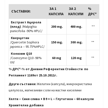
ЗА 1
ЗА 2
%
СЪСТАВКИ:
КАПСУЛА
КАПСУЛИ
ДРС*
Екстракт Ацерола
(плод)
/Malpighia
200 mg.
400 mg.
**
punicifolia -90% HPLC/
Квeрцетин
/Quercetin Sophora
150 mg.
300 mg.
**
japonica – 95.75%HPLC/
Коензим Q10
/Coenzyme Q10 -98%
60 mg
120 mg
**
UV/
% ДРС*-% от Дневни Референтни Стойности по
Регламент 1169от 25.10.2011г.
Други съставки:
Желатин (капсула), микрокристална
целулоза, магнезиеви соли на мастни киселини
Хелти – Синя слива + В9 + L – Глутатион – 60 капсули
Хранителна добавка