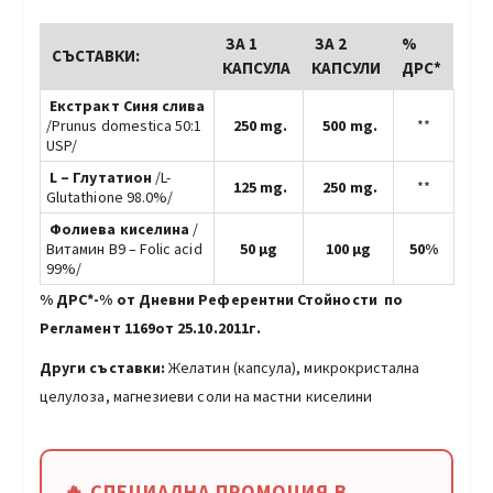
ЗА 1
ЗА 2
%
СЪСТАВКИ:
КАПСУЛА
КАПСУЛИ
ДРС*
Екстракт Синя слива
/Prunus domestica 50:1
250 mg.
500 mg.
**
USP/
L – Глутатион
/L-
125 mg.
250 mg.
**
Glutathione 98.0%/
Фолиева киселина
/
Витамин В9 – Folic acid
50 μg
100 μg
50%
99%/
% ДРС*-% от Дневни Референтни Стойности по
Регламент 1169от 25.10.2011г.
Други съставки:
Желатин (капсула), микрокристална
целулоза, магнезиеви соли на мастни киселини
🔥 СПЕЦИАЛНА ПРОМОЦИЯ В