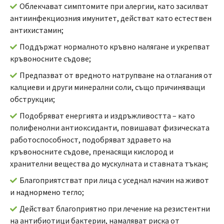
Облекчават симптомите при алергии, като засилват
антиинфекциозния имунитет, действат като естествен
антихистамин;
Поддържат нормалното кръвно налягане и укрепват
кръвоносните съдове;
Предпазват от вредното натрупване на отлагания от
калциеви и други минерални соли, също причиняващи
обструкции;
Подобряват енергията и издръжливостта – като
полифенолни антиоксиданти, повишават физическата
работоспособност, подобряват здравето на
кръвоносните съдове, пренасящи кислород и
хранителни вещества до мускулната и ставната тъкан;
Благоприятстват при лица с уседнал начин на живот
и наднормено тегло;
Действат благоприятно при лечение на резистентни
на антибиотици бактерии, намаляват риска от