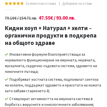
2
клиентски отзива
|
Добавяне на отзив
5.00
out of 5
47.55
€
/ 93.00 лв.
79.10
€
/ 154.71 лв.
Кидни хоуп + Натурал + хелти –
органични продукти в подкрепа
на общото здраве
Иновативни формули благоприятстващи за
нормалното функциониране на имунната, нервната,
мускулната, сърдечно-съдовата система, здравето на
пикочните пътища;
Подобряват костната система, подпомагат синтеза
на колаген, поддържат здравето и красотата на кожата
като забавя стареенето й;
Стимулират активността на имунната система в
борбата с вирусните и онкологичните заболявания;