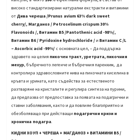
високо стандартизирани натурални екстракти и витамини
от
Дива череша /Prunus avium 63% dark sweet
cherry/,
Магданоз /
Petroselinum crispum 30%
Flavonoids
/
,
Витамин B5
/
Pantothenic acid -98%
/
,
Витамин В6 / Pyridoxine hydrochloride /
и
Витамин С
/L
– A
scorbic acid -99%
/
с основната цел, – Да поддържа
здравето на целия
пикочен тракт, уретрата, пикочния
мехур
, бъбречното легенче и бъбречния паренхим, да
контролира здравословните нива на пикочната киселина в
кръвта и урината, като съдейства за естественото
разтваряне на кристалите и регулира синтеза на пурини,
да предпазва от предпоставка за появата на подагрични и
ставни заболявания, както и да повлияе благоприятно и
обезболяващо при действащи
подагрични кризи и
хронична подагра
.
КИДНИ ХОУП + ЧЕРЕША + МАГДАНОЗ +
ВИТАМИНИ В5 /