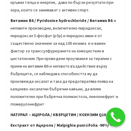
кръвни телца и енергия, дава по-бързи резултати при
хора, които се занимават с активен спорт.
Витамин В6 / Pyridoxine hydrochloride / Витамин В6
и
неговите производни, включително пиридоксал,
пиридоксал 5-фосфат (р5р) и пиридоксамин е от
съществено значение за над 100 ензима и е важен
фактор за транссулфурирането на хомоцистеин в
цистатионин. При проведени проучвания за терапии с
прием на витамин В6 и неговото въздействие върху
бъбреците, се наблюдава способността му да
произвежда оксалат и така да предотвратява поява на
калциево-оксалатни бъбречни камъни, да влияе
положително при бъбречна поликистоза, пиелонефрит и
гломерулонефрит
НАТУРАЛ – АЦЕРОЛА / КВЕРЦЕТИН /
КОЕНЗИМ
Q10
Екстракт от Ацерола
/
Malpighia punicifolia -90%/
–