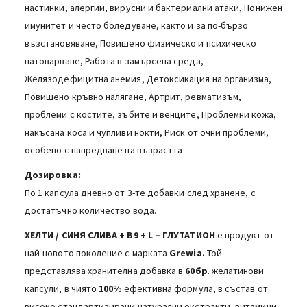
настинки, алергии, вирусни и бактериални атаки, Понижен
имунитет и често боледуване, както и за по-бързо
възстановяване, Повишено физическо и психическо
натоварване, Работа в замърсена среда,
Желязодефицитна анемия, Детоксикация на организма,
Повишено кръвно налягане, Артрит, ревматизъм,
проблеми с костите, зъбите и венците, Проблемни кожа,
накъсана коса и чупливи нокти, Риск от очни проблеми,
особено с напредване на възрастта
Дозировка:
По 1 капсула дневно от 3-те добавки след хранене, с
достатъчно количество вода.
ХЕЛ
Т
И / СИНЯ СЛИВА + В9 + L – ГЛУТАТИОН
е продукт от
най-новото поколение с марката
Grewia.
Той
представлява хранителна добавка в
60бр
. желатинови
капсули, в чиято
100%
ефективна формула, в състав от
високо стандартизирани натурални екстракти, витамини