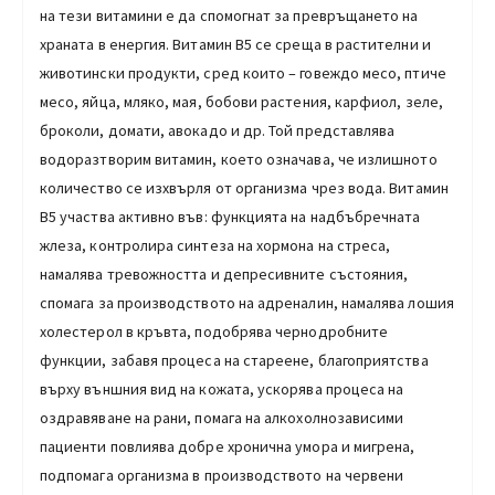
на тези витамини е да спомогнат за превръщането на
храната в енергия. Витамин В5 се среща в растителни и
животински продукти, сред които – говеждо месо, птиче
месо, яйца, мляко, мая, бобови растения, карфиол, зеле,
броколи, домати, авокадо и др. Той представлява
водоразтворим витамин, което означава, че излишното
количество се изхвърля от организма чрез вода. Витамин
B5 участва активно във: функцията на надбъбречната
жлеза, контролира синтеза на хормона на стреса,
намалява тревожността и депресивните състояния,
спомага за производството на адреналин, намалява лошия
холестерол в кръвта, подобрява чернодробните
функции, забавя процеса на стареене, благоприятства
върху външния вид на кожата, ускорява процеса на
оздравяване на рани, помага на алкохолнозависими
пациенти повлиява добре хронична умора и мигрена,
подпомага организма в производството на червени