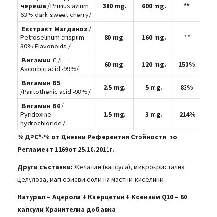
череша
/Prunus avium
300 mg.
600 mg.
**
63% dark sweet cherry/
Екстракт Магданоз
/
Petroselinum crispum
80 mg.
160 mg.
**
30% Flavonoids /
Витамин С
/L –
60 mg.
120 mg.
150%
Ascorbic acid -99%/
Витамин B5
2.5 mg.
5 mg.
83%
/Pantothenic acid -98%/
Витамин В6
/
Pyridoxine
1.5 mg.
3 mg.
214%
hydrochloride /
% ДРС*-% от Дневни Референтни Стойности по
Регламент 1169от 25.10.2011г.
Други съставки:
Желатин (капсула), микрокристална
целулоза, магнезиеви соли на мастни киселини
Натурал – Ацерола + Кверцетин + Коензим Q10 – 60
капсули Хранителна добавка