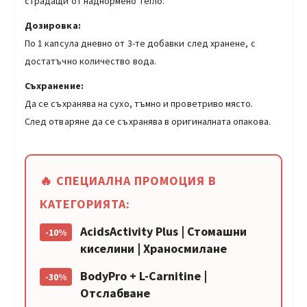
страдащи от наднормено тегло.
Дозировка:
По 1 капсула дневно от 3-те добавки след хранене, с
достатъчно количество вода.
Съхранение:
Да се съхранява на сухо, тъмно и проветриво място.
След отваряне да се съхранява в оригиналната опакова.
🔥 СПЕЦИАЛНА ПРОМОЦИЯ В
КАТЕГОРИЯТА:
AcidsActivity Plus | Стомашни
-10%
киселини | Храносмилане
BodyPro + L-Carnitine |
-30%
Отслабване