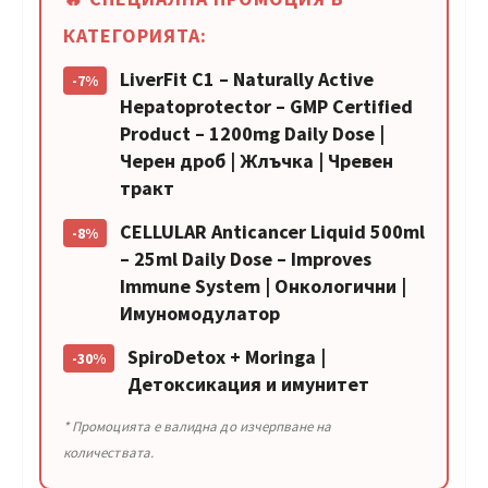
КАТЕГОРИЯТА:
LiverFit C1 – Naturally Active
-7%
Hepatoprotector – GMP Certified
Product – 1200mg Daily Dose |
Черен дроб | Жлъчка | Чревен
тракт
CELLULAR Anticancer Liquid 500ml
-8%
– 25ml Daily Dose – Improves
Immune System | Онкологични |
Имуномодулатор
SpiroDetox + Moringa |
-30%
Детоксикация и имунитет
* Промоцията е валидна до изчерпване на
количествата.