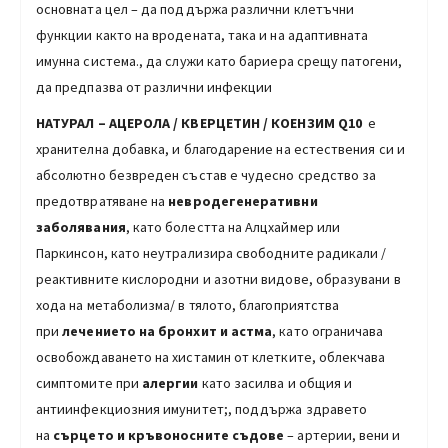
основната цел – да поддържа различни клетъчни
функции както на вродената, така и на адаптивната
имунна система., да служи като бариера срещу патогени,
да предпазва от различни инфекции
НАТУРАЛ – АЦЕРОЛА / КВЕРЦЕТИН /
КОЕНЗИМ
Q10
е
хранителна добавка, и благодарение на естествения си и
абсолютно безвреден състав е чудесно средство за
предотвратяване на
невродегенеративни
заболявания
, като болестта на Алцхаймер или
Паркинсон, като неутрализира свободните радикали /
реактивните кислородни и азотни видове, образувани в
хода на метаболизма/ в тялото, благоприятства
при
лечението на бронхит и астма
, като ограничава
освобождаването на хистамин от клетките, облекчава
симптомите при
алергии
като засилва и общия и
антиинфекциозния имунитет;, поддържа здравето
на
сърцето и кръвоносните съдове
– артерии, вени и