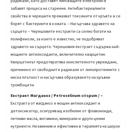
радикали, като доставят липсващите електрони и
забавят процеса на стареене. Антибактериалните
свойства в черешите премахват токсините от кръвта и се
борят с бактериите в кожата. – Насърчава здравето на
сърцето – Черешовите екстракти са силно богати на
полифеноли, за които е известно, че подобряват
здравето на сърцето. Черешовия екстракт съдържа най-
мощните антиоксиданти, включително кварцетин.
Кверцетинът предотвратява окислителното увреждане,
причинено от свободните радикали от липопротеините с
ниска плътност и насърчава образуването на кръвни
тромбоцити.
Екстракт Магданоз /
Petroselinum crispum
/
–
Екстракта от магданоз е мощен антиоксидант и
детоксикатор, осигуряващ изобилие от флавоноиди,
летливи масла, витамини, минерали и други ценни
нутриенти. Незаменим и ефективен в терапията на широк