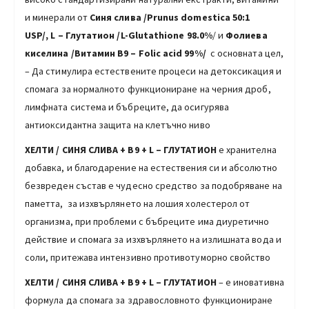
и минерали от
С
иня слива
/
Prunus domestica 50:1
USP
/
,
L
–
Глутатион /L-Glutathione 98.0%
/ и
Фолиева
киселина
/
Витамин В9
–
Folic acid 99%
/
с основната цел,
– Да стимулира естествените процеси на детоксикация и
спомага за нормалното функциониране на черния дроб,
лимфната система и бъбреците, да осигурява
антиоксидантна защита на клетъчно ниво
ХЕЛ
Т
И / СИНЯ СЛИВА + В9 + L – ГЛУТАТИОН
е хранителна
добавка, и благодарение на естествения си и абсолютно
безвреден състав е чудесно средство за подобряване на
паметта, за изхвърлянето на лошия холестерол от
организма, при проблеми с бъбреците има диуретично
действие и спомага за изхвърлянето на излишната вода и
соли, притежава интензивно противотуморно свойство
ХЕЛ
Т
И / СИНЯ СЛИВА + В9 + L – ГЛУТАТИОН
– е иновативна
формула да спомага за здравословното функциониране