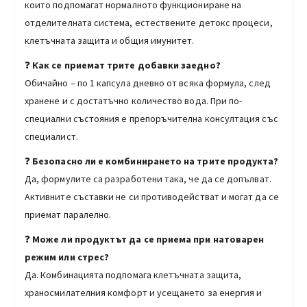
които подпомагат нормалното функциониране на
отделителната система, естествените детокс процеси,
клетъчната защита и общия имунитет.
❓
Как се приемат трите добавки заедно?
Обичайно – по 1 капсула дневно от всяка формула, след
хранене и с достатъчно количество вода. При по-
специални състояния е препоръчителна консултация със
специалист.
❓
Безопасно ли е комбинирането на трите продукта?
Да, формулите са разработени така, че да се допълват.
Активните съставки не си противодействат и могат да се
приемат паралелно.
❓
Може ли продуктът да се приема при натоварен
режим или стрес?
Да. Комбинацията подпомага клетъчната защита,
храносмилателния комфорт и усещането за енергия и