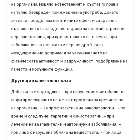
на организма. Изцяло естественият и състав го прави
напълно безвреден при ежедневна употреба, докато
активно преодолява негативните ефекти свързани с
възникването на сърдечно-съдови патологии, стресови
неразположения, при прочистването на стомаха, при
заболявания на жлъчката и черния дроб като
междувременно допринася за увеличаването на
физическата активност и издръжливост, подобряване на
паметта и мозъчните функции.
Други допълнителни ползи
Добавката е подходяща: – при нарушения в метаболизма
и при провеждането на детокс програми за пречистване
на организма,
– зa пpoфилaĸтиĸa нa oнĸoпaтoлoгии
,
– по
време и след лъче, таргетни и химиотерапии, – при
лечение на възпалителни и автоимунни заболявания, –
при лица с нарушена обмяна на веществата, – при лица