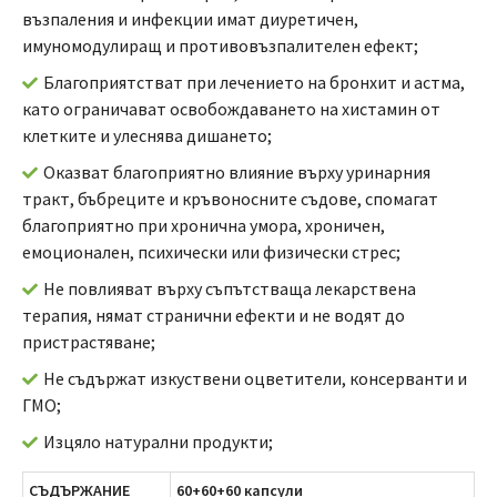
възпаления и инфекции имат диуретичен,
имуномодулиращ и противовъзпалителен ефект;
Благоприятстват при лечението на бронхит и астма,
като ограничават освобождаването на хистамин от
клетките и улеснява дишането;
Оказват благоприятно влияние върху уринарния
тракт, бъбреците и кръвоносните съдове, спомагат
благоприятно при хронична умора, хроничен,
емоционален, психически или физически стрес;
Не повлияват върху съпътстваща лекарствена
терапия, нямат странични ефекти и не водят до
пристрастяване;
Не съдържат изкуствени оцветители, консерванти и
ГМО;
Изцяло натурални продукти;
СЪДЪРЖАНИЕ
60+60+60 капсули