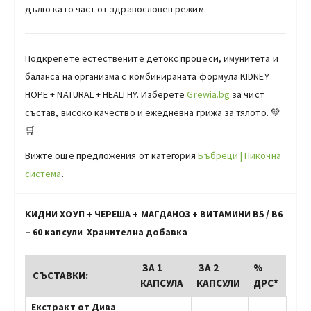
дълго като част от здравословен режим.
Подкрепете естествените детокс процеси, имунитета и
баланса на организма с комбинираната формула KIDNEY
HOPE + NATURAL + HEALTHY. Изберете
Grewia.bg
за чист
състав, високо качество и ежедневна грижа за тялото. 💚
🛒
Вижте още предложения от категория
Бъбреци | Пикочна
система
.
КИДНИ ХОУП + ЧЕРЕША + МАГДАНОЗ + ВИТАМИНИ В5 / В6
– 60 капсули Хранителна добавка
ЗА 1
ЗА 2
%
СЪСТАВКИ:
КАПСУЛА
КАПСУЛИ
ДРС*
Екстракт от Дива