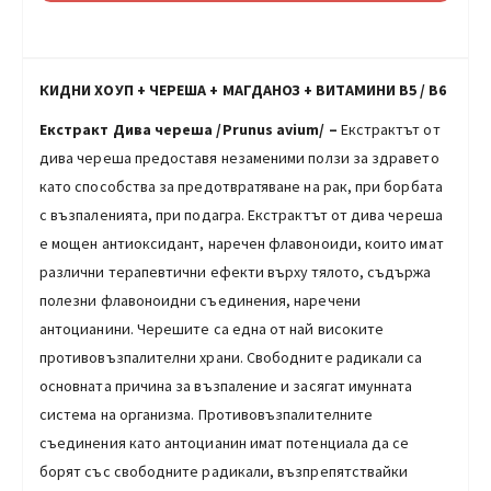
КИДНИ ХОУП + ЧЕРЕША + МАГДАНОЗ +
ВИТАМИНИ В5 / В6
Екстракт Дива череша /Prunus avium/
–
Екстрактът от
дива череша предоставя незаменими ползи за здравето
като способства за предотвратяване на рак, при борбата
с възпаленията, при подагра. Екстрактът от дива череша
е мощен антиоксидант, наречен флавоноиди, които имат
различни терапевтични ефекти върху тялото, съдържа
полезни флавоноидни съединения, наречени
антоцианини. Черешите са една от най високите
противовъзпалителни храни. Свободните радикали са
основната причина за възпаление и засягат имунната
система на организма. Противовъзпалителните
съединения като антоцианин имат потенциала да се
борят със свободните радикали, възпрепятствайки