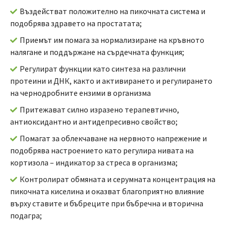
Въздействат положително на пикочната система и
подобрява здравето на простатата;
Приемът им помага за нормализиране на кръвното
налягане и поддържане на сърдечната функция;
Регулират функции като синтеза на различни
протеини и ДНК, както и активирането и регулирането
на чернодробните ензими в организма
Притежават силно изразено терапевтично,
антиоксидантно и антидепресивно свойство;
Помагат за облекчаване на нервното напрежение и
подобрява настроението като регулира нивата на
кортизола – индикатор за стреса в организма;
Контролират обмяната и серумната концентрация на
пикочната киселина и оказват благоприятно влияние
върху ставите и бъбреците при бъбречна и вторична
подагра;