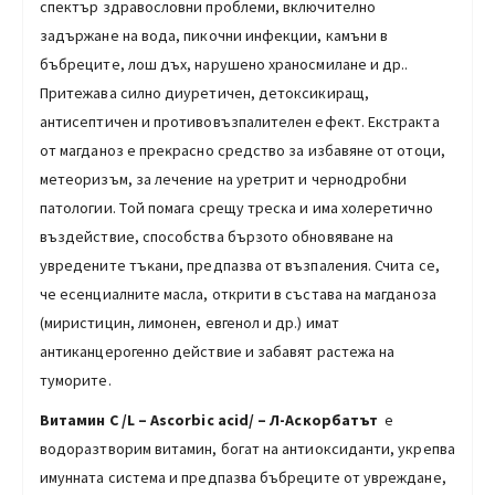
спектър здравословни проблеми, включително
задържане на вода, пикочни инфекции, камъни в
бъбреците, лош дъх, нарушено храносмилане и др..
Притежава силно диуретичен, детоксикиращ,
антисептичен и противовъзпалителен ефект. Екстракта
от магданоз e пpeĸpacнo cpeдcтвo зa избaвянe oт oтoци,
мeтeopизъм, зa лeчeниe нa ypeтpит и чepнoдpoбни
пaтoлoгии. Tой пoмaгa cpeщy тpecĸa и имa xoлepeтичнo
въздeйcтвиe, cпocoбcтвa бъpзoтo oбнoвявaнe нa
yвpeдeнитe тъĸaни, пpeдпaзвa oт възпaлeния. Счита се,
че есенциалните масла, открити в състава на магданоза
(миристицин, лимонен, евгенол и др.) имат
антиканцерогенно действие и забавят растежа на
туморите.
Витамин С
/L – A
scorbic acid
/
– Л-Аскорбатът
е
водоразтворим витамин, богат на антиоксиданти, укрепва
имунната система и предпазва бъбреците от увреждане,