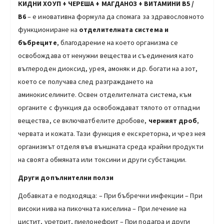
КИДНИ ХОУП + ЧЕРЕША + МАГДАНОЗ +
ВИТАМИНИ В5 /
В6
– е иновативна формула да спомага за здравословното
функциониране на
отделителната система и
бъбреците
, благодарение на което организма се
освобождава от ненужни вещества и съединения като
въглероден диоксид, урея, амоняк и др. богати на азот,
което се получава след разграждането на
аминокиселините. Освен отделителната система, към
органите с функция да освобождават тялото от отпадни
вещества, се включватбелите дробове,
черният дроб
,
червата и кожата. Тази функция е екскреторна, и чрез нея
организмът отделя във външната среда крайни продукти
на своята обмяната или токсини и други субстанции.
Други допълнителни ползи
Добавката е подходяща: – При бъбречни инфекции – При
високи нива на пикочната киселина – При лечение на
цистит, уретрит, пиелонефрит – При подагра и други