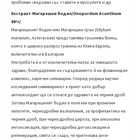
проблеми свързани със ставите и мускулите и др.
Екстракт Магарешки бодил/Onopordum Acanthium
80%/
Магарешкият бодил или Магарешки трън (Silybum
marianum, Asteraceae) представлява трънлива билка,
която е широко разпространена из Южна Европа,
включително и в България.
Употребата ѝ е от изключителна полза за човешкото
здраве, благодарение на съдържанието ѝ на флавноиден
комплекс, наречен силимарин. Според редица научни
изследвания симимаринът е приет като добър
антиоксидант що се отнася до здравето на черния дроб.
Затова Магарешкият бодил е полезен при хронични
хепатити, чернодробни възпаления, за профилактика на
черния дроб, при чернодробна цироза, при алкохолна
интоксикация, при чернодробна детоксикация и
регенерация, смята се също, че притежава анти-