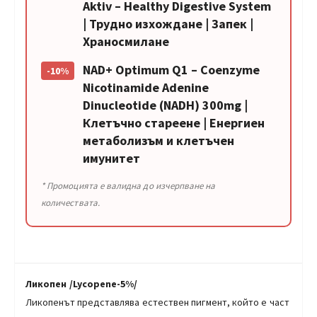
Aktiv – Healthy Digestive System
| Трудно изхождане | Запек |
Храносмилане
NAD+ Optimum Q1 – Coenzyme
-10%
Nicotinamide Adenine
Dinucleotide (NADH) 300mg |
Клетъчно стареене | Енергиен
метаболизъм и клетъчен
имунитет
* Промоцията е валидна до изчерпване на
количествата.
Ликопен /Lycopene-5%/
Ликопенът представлява естествен пигмент, който е част