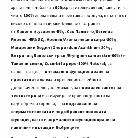
хранителна добавка в
60бр
.растителни/
веган
/ капсули, в
чиято
100%
иновативна и ефективна формула, в състав от
високо стандартизирани билкови екстракти
от
Ликопен/Lycopene-5%/
,
Сао Палмето/Serenoa
Repens
–
45%
GC/
,
Арония/Aronia melanocarpa-80%/
,
Магарешки бодил /Onopordum Acanthium 80%/,
Ветрогон/Биволски трън /Eryngium campestre
-90% /
и
Тиквени семки/ Cucurbita pepo-100% Natural/
,
с
основната цел, –
оптимално функциониране на
простатната жлеза
и превенция на нейното
доброкачествено уголемяване, за
нормален синтез на
тестостерона
и стимулиране производството на
надбъбречни хормони, – за
подсилване на
сперматогенезата и подобряване половата
функция
, както и
нормалното функциониране на
пикочните пътища и бъбреците
.