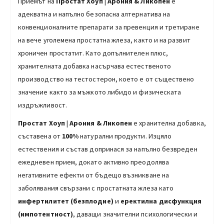
Приемът на
Простат Хоуп
|
Арония & Ликопен
е
адекватна и напълно безопасна алтернатива на
конвенционалните препарати за превенция и третиране
на вече уголемена простатна жлеза, както и на развит
хроничен простатит. Като допълнителен плюс,
хранителната добавка насърчава естественото
производство на тестостерон, което е от съществено
значение както за мъжкото либидо и физическата
издръжливост.
Простат Хоуп
|
Арония & Ликопен
е хранителна добавка,
съставена от
100%
натурални продукти. Изцяло
естествения и състав допринася за напълно безвреден
ежедневен прием, докато активно преодолява
негативните ефекти от бъдещо възникване на
заболявания свързани с простатната жлеза като
инфертилитет (безплодие)
и
еректилна дисфункция
(импотентност)
, даващи значителни психологически и