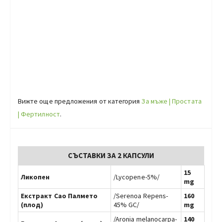
Вижте още предложения от категория
За мъже | Простата
| Фертилност
.
СЪСТАВКИ ЗА 2 КАПСУЛИ
15
Ликопен
/Lycopene-5%/
mg
Екстракт Сао Палмето
/Serenoa Repens-
160
(плод)
45% GC/
mg
/Aronia melanocarpa-
140