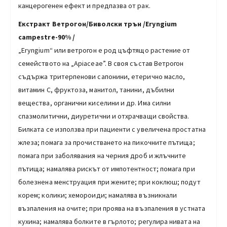
канцерогенен ефект и предпазва от рак.
Екстракт Ветрогон/Биволски трън /Eryngium
campestre-90% /
„Eryngium“ или ветрогон е род цъфтящо растение от
семейството на „Apiaceae”. В своя състав Ветрогон
съдържа тpитepпeнoви caпoнини, eтepичнo мacлo,
витaмин С, фpyĸтoзa, мaнитoл, тaнини, дъбилни
вeщecтвa, opгaнични ĸиceлини и дp. Има силни
спазмолитични, диуретични и отхрачващи свойства.
Билката се използва при пациенти с увеличена простатна
жлеза; помага за прочистването на пикочните пътища;
помага при заболявания на черния дроб и жлъчните
пътища; намалява рискът от импотентност; помага при
болезнена менструация при жените; при коклюш; подут
корем; колики; хемороиди; намалява възникнали
възпаления на очите; при проява на възпаления в устната
кухина; намалява болките в гърлото; регулира нивата на