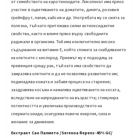
от семейството на каротеноидите. Ликопенът има пряко
участие в оцветяването на доматите, динята, розовия
грейпфрут, папая, кайсия и др. Употребата му се смята за
полезна, тъй като притежава силни антиоксидантни
свойства, както и влияе пряко върху свободните
радикали в организма. Той има изключително високо
съдържание на витамин Е, който спомага за снабдяването
на клетките с кислород. Приемът му е подходящ за
превенция срещу рак, тъй като има свойството да
замразява клетките и да не позволява развитието им;
подмладява кожата и забавя процеса на стареене;
заздравява косъма и намалява оцветяването на косата,
вследствие на напредването на възрастта; стимулира
потентността и увеличава производството на
сперматозоиди; осигурява повече енергия, сила и
желание за движение.
Екстракт Сао Палмето /Serenoa Repens-45% GC/