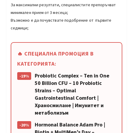
За максимални резултати, специалистите препоръчват
минимален прием от 3 месеца;
Възможно е да почувствате подобрение от първите
седмици;
🔥 СПЕЦИАЛНА ПРОМОЦИЯ В
КАТЕГОРИЯТА:
Probiotic Complex – Ten in One
-19%
50 Billion CFU – 10 Probiotic
Strains – Optimal
Gastrointestinal Comfort |
Храносмилане | Имунитет и
метаболизъм
Hormonal Balance Adam Pro |
-20%
Biotin + MultiMen’s Day –