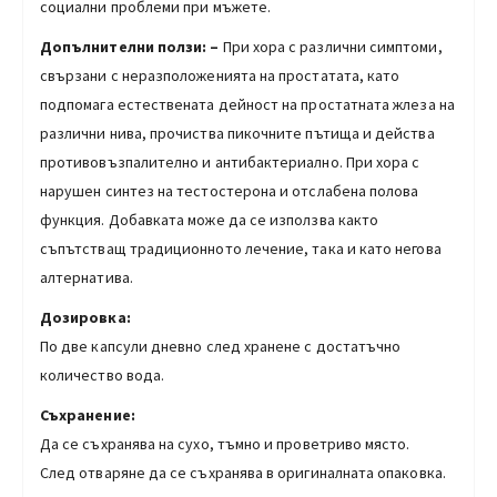
социални проблеми при мъжете.
Допълнителни ползи: –
При хора с различни симптоми,
свързани с неразположенията на простатата, като
подпомага естествената дейност на простатната жлеза на
различни нива, прочиства пикочните пътища и действа
противовъзпалително и антибактериално. При хора с
нарушен синтез на тестостерона и отслабена полова
функция. Добавката може да се използва както
съпътстващ традиционното лечение, така и като негова
алтернатива.
Дозировка:
По две капсули дневно след хранене с достатъчно
количество вода.
Съхранение:
Да се съхранява на сухо, тъмно и проветриво място.
След отваряне да се съхранява в оригиналната опаковка.