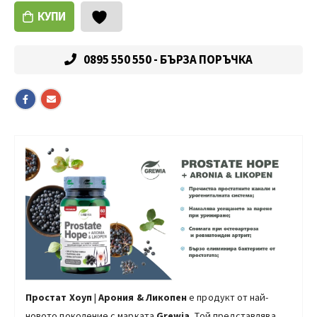
КУПИ
0895 550 550 - БЪРЗА ПОРЪЧКА
Простат Хоуп
|
Арония & Ликопен
е продукт от най-
новото поколение с марката
Grewia.
Той представлява