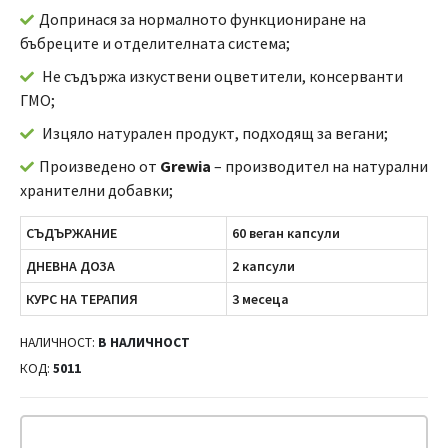
Допринася за нормалното функциониране на
бъбреците и отделителната система;
Не съдържа изкуствени оцветители, консерванти
ГМО;
Изцяло натурален продукт, подходящ за вегани;
Произведено от
Grewia
– производител на натурални
хранителни добавки;
СЪДЪРЖАНИЕ
60 веган капсули
ДНЕВНА ДОЗА
2 капсули
КУРС НА ТЕРАПИЯ
3 месеца
НАЛИЧНОСТ:
В НАЛИЧНОСТ
КОД:
5011