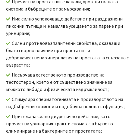
Пречиства простатните канали, урогениталната
система и бъбреците от замърсявания;
Има силно успокояващо действие при раздразнени
пикочни пътища и намалява усещането за парене при
уриниране;
Силни противовъзпалителни свойства, оказващи
благотворно влияние при простатит и
доброкачествена хиперплазия на простатата свързана с
възрастта;
Насърчава естественото производство на
тестостерон, което е от съществено значение за
мъжкото либидо и физическата издръжливост;
Стимулира сперматогенезата и производството на
надбъбречни хормони и подобрява половата функция;
Притежава силно диуретично действие, като
прочиства уринарния тракт и спомага за бързото
елиминиране на бактериите от простатата;