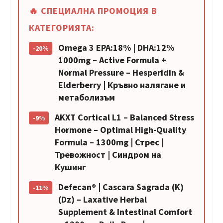
🔥 СПЕЦИАЛНА ПРОМОЦИЯ В
КАТЕГОРИЯТА:
Omega 3 EPA:18% | DHA:12%
-20%
1000mg – Active Formula +
Normal Pressure – Hesperidin &
Elderberry | Кръвно налягане и
метаболизъм
AKXT Cortical L1 – Balanced Stress
-9%
Hormone – Optimal High-Quality
Formula – 1300mg | Стрес |
Тревожност | Синдром на
Кушинг
Defecan® | Cascara Sagrada (K)
-11%
(Dz) – Laxative Herbal
Supplement & Intestinal Comfort