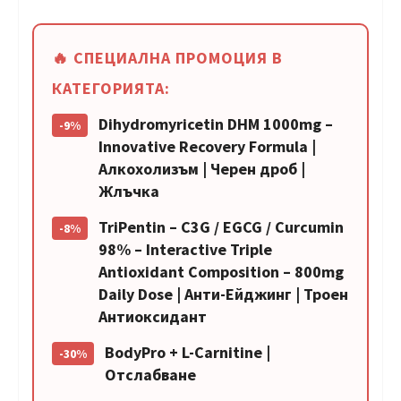
🔥 СПЕЦИАЛНА ПРОМОЦИЯ В
КАТЕГОРИЯТА:
Dihydromyricetin DHM 1000mg –
-9%
Innovative Recovery Formula |
Алкохолизъм | Черен дроб |
Жлъчка
TriPentin – C3G / EGCG / Curcumin
-8%
98% – Interactive Triple
Antioxidant Composition – 800mg
Daily Dose | Анти-Ейджинг | Троен
Антиоксидант
BodyPro + L-Carnitine |
-30%
Отслабване