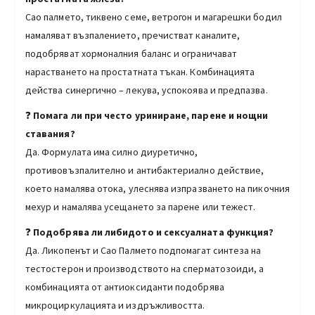
Сао палмето, тиквено семе, ветрогон и магарешки бодил
намаляват възпалението, пречистват каналите,
подобряват хормоналния баланс и ограничават
нарастването на простатната тъкан. Комбинацията
действа синергично – лекува, успокоява и предпазва.
❓
Помага ли при често уриниране, парене и нощни
ставания?
Да. Формулата има силно диуретично,
противовъзпалително и антибактериално действие,
което намалява отока, улеснява изпразването на пикочния
мехур и намалява усещането за парене или тежест.
❓
Подобрява ли либидото и сексуалната функция?
Да. Ликопенът и Сао Палмето подпомагат синтеза на
тестостерон и производството на сперматозоиди, а
комбинацията от антиоксиданти подобрява
микроциркулацията и издръжливостта.