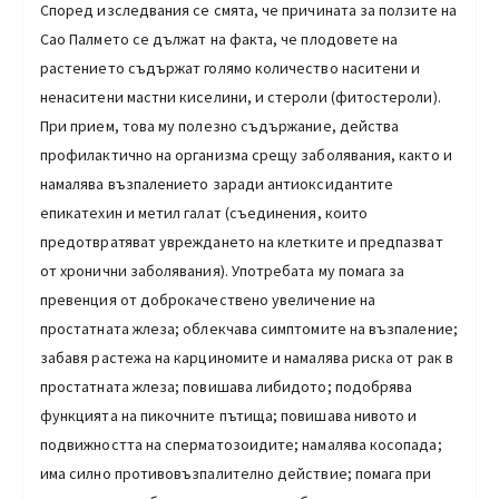
Според изследвания се смята, че причината за ползите на
Сао Палмето се дължат на факта, че плодовете на
растението съдържат голямо количество наситени и
ненаситени мастни киселини, и стероли (фитостероли).
При прием, това му полезно съдържание, действа
профилактично на организма срещу заболявания, както и
намалява възпалението заради антиоксидантите
епикатехин и метил галат (съединения, които
предотвратяват увреждането на клетките и предпазват
от хронични заболявания). Употребата му помага за
превенция от доброкачествено увеличение на
простатната жлеза; облекчава симптомите на възпаление;
забавя растежа на карциномите и намалява риска от рак в
простатната жлеза; повишава либидото; подобрява
функцията на пикочните пътища; повишава нивото и
подвижността на сперматозоидите; намалява косопада;
има силно противовъзпалително действие; помага при