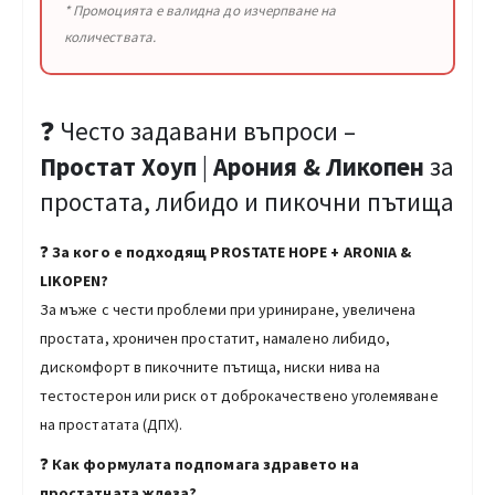
* Промоцията е валидна до изчерпване на
количествата.
❓ Често задавани въпроси –
Простат Хоуп
|
Арония & Ликопен
за
простата, либидо и пикочни пътища
❓
За кого е подходящ PROSTATE HOPE + ARONIA &
LIKOPEN?
За мъже с чести проблеми при уриниране, увеличена
простата, хроничен простатит, намалено либидо,
дискомфорт в пикочните пътища, ниски нива на
тестостерон или риск от доброкачествено уголемяване
на простатата (ДПХ).
❓
Как формулата подпомага здравето на
простатната жлеза?