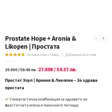
Prostate Hope + Aronia &
Likopen | Простата
4
клиентски отзива
|
Добавяне на отзив
5.00
out of 5
27.80
€
/ 54.37 лв.
29.90
€
/ 58.48 лв.
Простат Хоуп | Арония & Ликопен – За здрава
простата
Синергистична комбинация за здравето на
п
ростатната жлеза и пикочните пътища;