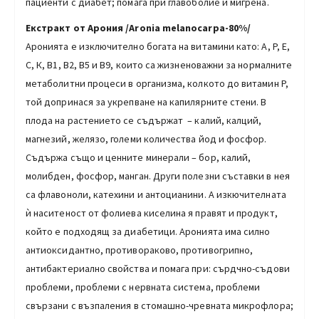
пациенти с диабет; помага при главоболие и мигрена.
Екстракт от Арония /Aronia melanocarpa-80%/
Аронията е изключително богата на витамини като: A, P, E,
С, К, В1, В2, В5 и В9, които са жизненоважни за нормалните
метаболитни процеси в организма, колкото до витамин P,
той допринася за укрепване на капилярните стени. В
плода на растението се съдържат – калий, калций,
магнезий, желязо, големи количества йод и фосфор.
Съдържа също и ценните минерали – бор, калий,
молибден, фосфор, манган. Други полезни съставки в нея
са флавоноли, катехини и антоцианини. А изкючителната
ѝ наситеност от фолиева киселина я правят и продукт,
който е подходящ за диабетици. Аронията има силно
антиоксидантно, противораково, противогрипно,
антибактериално свойства и помага при: сърдчно-съдови
проблеми, проблеми с нервната система, проблеми
свързани с възпаления в стомашно-чревната микрофлора;