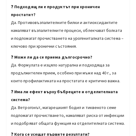
❓
Подходящ ли е продуктът при хроничен
простатит?
Да. Противовъзпалителните билки и антиоксидантите
намаляват възпалителните процеси, облекчават болката
и подпомагат прочистването на урогениталната система –
ключово при хронични състояния.
❓
Може ли да се приема дългосрочно?
Да. Формулата е изцяло натурална и подходяща за
продължителен прием, особено при мъже над 40 г., за
които профилактиката на простатата е критично важна.
❓
Има ли ефект върху бъбреците и отделителната
система?
Да. Ветрогонът, магарешкият бодил и тиквеното семе
подпомагат прочистването, намаляват риска от инфекции
и подобряват общата функция на отделителната система.
❓
Кога се усещат първите резултати?