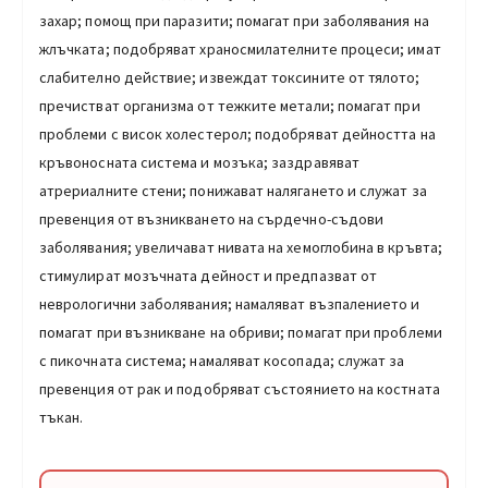
захар; помощ при паразити; помагат при заболявания на
жлъчката; подобряват храносмилателните процеси; имат
слабително действие; извеждат токсините от тялото;
пречистват организма от тежките метали; помагат при
проблеми с висок холестерол; подобряват дейността на
кръвоносната система и мозъка; заздравяват
атрериалните стени; понижават налягането и служат за
превенция от възникването на сърдечно-съдови
заболявания; увеличават нивата на хемоглобина в кръвта;
стимулират мозъчната дейност и предпазват от
неврологични заболявания; намаляват възпалението и
помагат при възникване на обриви; помагат при проблеми
с пикочната система; намаляват косопада; служат за
превенция от рак и подобряват състоянието на костната
тъкан.