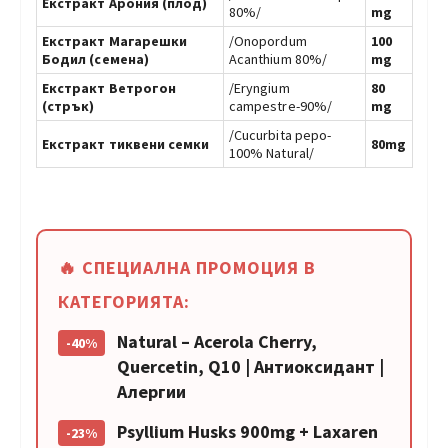
Екстракт Арония (плод)
80%/
mg
Екстракт Магарешки
/Onopordum
100
Бодил (семена)
Acanthium 80%/
mg
Екстракт Ветрогон
/Eryngium
80
(стрък)
campestre-90%/
mg
/Cucurbita pepo-
Екстракт тиквени семки
80mg
100% Natural/
🔥 СПЕЦИАЛНА ПРОМОЦИЯ В
КАТЕГОРИЯТА:
Natural – Acerola Cherry,
-40%
Quercetin, Q10 | Антиоксидант |
Алергии
Psyllium Husks 900mg + Laxaren
-23%