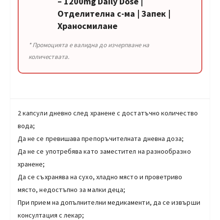
– 1200mg Daily Dose |
Отделителна с-ма | Запек |
Храносмилане
* Промоцията е валидна до изчерпване на
количествата.
2 капсули дневно след хранене с достатъчно количество
вода;
Да не се превишава препоръчителната дневна доза;
Да не се употребява като заместител на разнообразно
хранене;
Да се съхранява на сухо, хладно място и проветриво
място, недостъпно за малки деца;
При прием на допълнителни медикаменти, да се извърши
консултация с лекар;