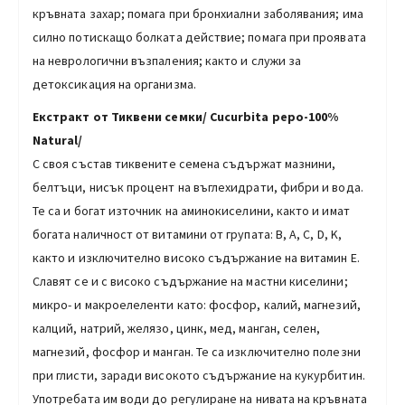
кръвната захар; помага при бронхиални заболявания; има
силно потискащо болката действие; помага при проявата
на неврологични възпаления; както и служи за
детоксикация на организма.
Екстракт от Тиквени семки/ Cucurbita pepo-100%
Natural/
С своя състав тиквените семена съдържат мазнини,
белтъци, нисък процент на въглехидрати, фибри и вода.
Те са и богат източник на аминокиселини, както и имат
богата наличност от витамини от групата: B, A, C, D, K,
както и изключително високо съдържание на витамин E.
Славят се и с високо съдържание на мастни киселини;
микро- и макроелеленти като: фосфор, калий, магнезий,
калций, натрий, желязо, цинк, мед, манган, селен,
магнезий, фосфор и манган. Те са изключително полезни
при глисти, заради високото съдържание на кукурбитин.
Употребата им води до регулиране на нивата на кръвната