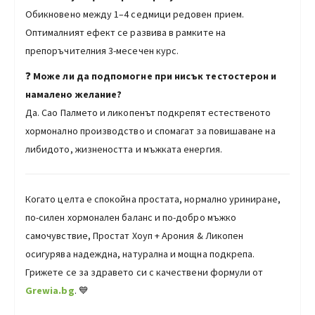
Обикновено между 1–4 седмици редовен прием.
Оптималният ефект се развива в рамките на
препоръчителния 3-месечен курс.
❓
Може ли да подпомогне при нисък тестостерон и
намалено желание?
Да. Сао Палмето и ликопенът подкрепят естественото
хормонално производство и спомагат за повишаване на
либидото, жизнеността и мъжката енергия.
Когато целта е спокойна простата, нормално уриниране,
по-силен хормонален баланс и по-добро мъжко
самочувствие, Простат Хоуп + Арония & Ликопен
осигурява надеждна, натурална и мощна подкрепа.
Грижете се за здравето си с качествени формули от
Grewia.bg
. 💙