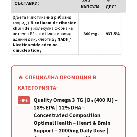
СЪСТАВКИ:
КАПСУЛА
ДРС*
β
/
Бета Никотинамид рибозид
хлорид
/ Nicotinamide riboside
chloride
/
молекулна форма на
витамин В3 като Никотинамид
300 mg.
937.5%
аденин динуклеотид
/ NADH /
Nicotinamide adenine
dinucleotide /
🔥 СПЕЦИАЛНА ПРОМОЦИЯ В
КАТЕГОРИЯТА:
Quality Omega 3 TG | D₃ (400 IU) –
-6%
18% ЕРА | 12% DHA –
Concentrated Composition
Optimal Health – Heart & Brain
Support – 2000mg Daily Dose |