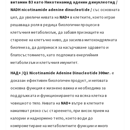
витамин В3 като
Никотинамид аденин динуклеотид
/
NADH
nicotinamide adenine dinucleotide
/
със основната
цел, да увеличи нивата на
NAD+
в клетките, което играе
решаваща роля в редица биологични процеси в
клетъчния метаболизъм, да забавя признаците на
стареене на клетъчно ниво, да засилва митохондрялната
биогенеза, да допринася за насърчаване здравето и
благосъстоянието, като подпомага енергийния
метаболизъм и клетъчния имунитет.
НАД+ /Q1
Nicotinamide Adenine Dinucleotide
300мг.
е
доказан ефективен биологичен продукт, и неговата
основна функция е жизнено важна и необходима за
поддръжката и функционирането на всяка клетка в
човешкото тяло. Нивата на
NAD+
вътре в клетките
намаляват рязко със стареенето, при висок прием на
калории и наднормено тегло, което води до
компрометиране на метаболитните функции и много