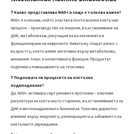
❓
Какво представлява NAD+ и защо е толкова важен?
NAD+ е коензим, който участва в почти всички клетъчни
процеси – производство на енергия, възстановяване на
ДНК, метаболизъм, регулация на възпаленията и
функциониране на невроните. Нивата му спадат рязко с
възрастта, което влияе негативно върху метаболизма,
жизнения тонус и когнитивната функция. Продуктът
подпомага повишаването на тези нива.
❓
Подпомага ли процесите на клетъчно
подмладяване?
Да. NAD+ активира сиртуиновите протеини – ключови
регулатори на клетъчното стареене, възстановяването на
ДНК и митохондриалната биогенеза. Това има директно
влияние върху енергията, регенерацията и забавянето на
клетъчните увреждания.