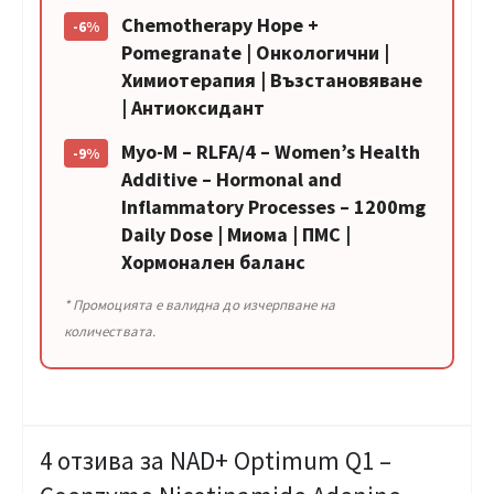
Chemotherapy Hope +
-6%
Pomegranate | Онкологични |
Химиотерапия | Възстановяване
| Антиоксидант
Myo-M – RLFA/4 – Women’s Health
-9%
Additive – Hormonal and
Inflammatory Processes – 1200mg
Daily Dose | Миома | ПМС |
Хормонален баланс
* Промоцията е валидна до изчерпване на
количествата.
4 отзива за
NAD+ Optimum Q1 –