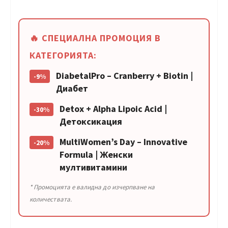
🔥 СПЕЦИАЛНА ПРОМОЦИЯ В
КАТЕГОРИЯТА:
DiabetalPro – Cranberry + Biotin |
-9%
Диабет
Detox + Alpha Lipoic Acid |
-30%
Детоксикация
MultiWomen’s Day – Innovative
-20%
Formula | Женски
мултивитамини
* Промоцията е валидна до изчерпване на
количествата.