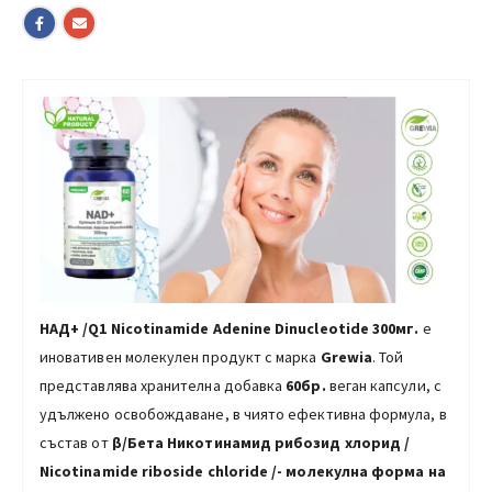
НАД+ /Q1 Nicotinamide Adenine Dinucleotide 300мг.
е
иновативен молекулен продукт с марка
Grewia
. Той
представлява хранителна добавка
60бр.
веган капсули, с
удължено освобождаване, в чиято ефективна формула, в
състав от
β
/
Бета Никотинамид рибозид хлорид /
Nicotinamide riboside chloride
/- молекулна форма на