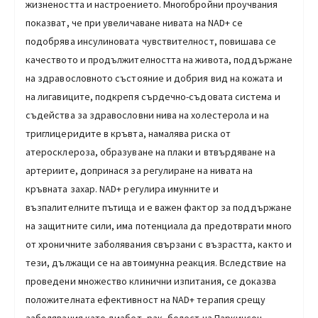
жизнеността и настроението. Многобройни проучвания
показват, че при увеличаване нивата на NAD+ се
подобрява инсулиновата чувствителност, повишава се
качеството и продължителността на живота, поддържане
на здравословното състояние и добрия вид на кожата и
на лигавиците, подкрепя сърдечно-съдовата система и
съдейства за здравословни нива на холестерола и на
триглицеридите в кръвта, намалява риска от
атеросклероза, образуване на плаки и втвърдяване на
артериите, допринася за регулиране на нивата на
кръвната захар. NAD+ регулира имунните и
възпалителните пътища и е важен фактор за поддържане
на защитните сили, има потенциала да предотврати много
от хроничните заболявания свързани с възрастта, както и
тези, дължащи се на автоимунна реакция. Вследствие на
проведени множество клинични изпитания, се доказва
положителната ефективност на NAD+ терапия срещу