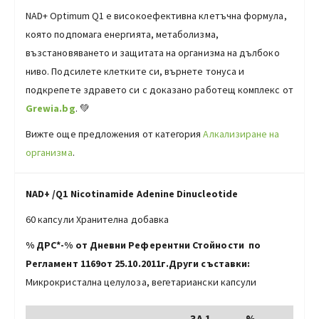
NAD+ Optimum Q1 е високоефективна клетъчна формула,
която подпомага енергията, метаболизма,
възстановяването и защитата на организма на дълбоко
ниво. Подсилете клетките си, върнете тонуса и
подкрепете здравето си с доказано работещ комплекс от
Grewia.bg
. 💚
Вижте още предложения от категория
Алкализиране на
организма
.
NAD+
/Q1
Nicotinamide Adenine Dinucleotide
60 капсули Хранителна добавка
% ДРС*-% от Дневни Референтни Стойности по
Регламент 1169от 25.10.2011г.
Други съставки:
Микрокристална целулоза, вегетариански капсули
ЗА 1
%