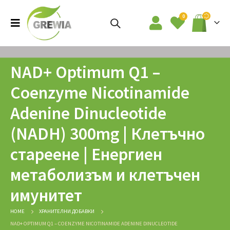
0
NAD+ Optimum Q1 –
Coenzyme Nicotinamide
Adenine Dinucleotide
(NADH) 300mg | Клетъчно
стареене | Енергиен
метаболизъм и клетъчен
имунитет
HOME
ХРАНИТЕЛНИ ДОБАВКИ
NAD+ OPTIMUM Q1 – COENZYME NICOTINAMIDE ADENINE DINUCLEOTIDE