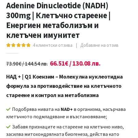
Adenine Dinucleotide (NADH)
300mg | Клетъчно стареене |
Енергиен метаболизъм и
клетъчен имунитет
4
клиентски отзива
|
Добавяне на отзив
5.00
out of 5
66.51
€
/ 130.08 лв.
73.90
€
/ 144.54 лв.
НАД + | Q1 Коензим – Молекулна нуклеотидна
формула за противодействие на клетъчното
стареене и контрол на метаболизма
Подобрява нивата на
NAD+
в организма, насърчава
клетъчното подмладяване и възстановяване;
Забавя признаците на стареене на клетъчно ниво,
засилва митохондрялната биогенеза, действа като