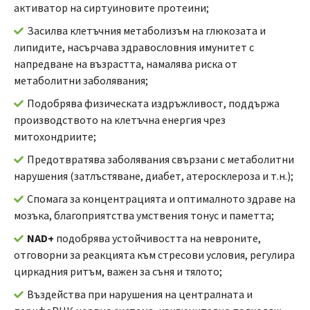
активатор на сиртуиновите протеини;
Засилва клетъчния метаболизъм на глюкозата и
липидите, насърчава здравословния имунитет с
напредване на възрастта, намалява риска от
метаболитни заболявания;
Подобрява физическата издръжливост, поддържа
производството на клетъчна енергия чрез
митохондриите;
Предотвратява заболявания свързани с метаболитни
нарушения (затлъстяване, диабет, атеросклероза и т.н.);
Спомага за концентрацията и оптималното здраве на
мозъка, благоприятства умствения тонус и паметта;
NAD+
подобрява устойчивостта на невроните,
отговорни за реакцията към стресови условия, регулира
циркадния ритъм, важен за съня и тялото;
Въздейства при нарушения на централната и