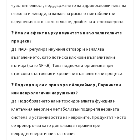
чувствителност, поддържането на здравословни нива на
глюкоза и липиди, и намалява риска от метаболитни
нарушения като затлъстяване, диабет и атеросклероза.
❓
Има ли ефект върху имунитета и възпалителните
процеси?
Да. NAD+ регулира имунния отговор и намалява
възпалението, като потиска ключови възпалителни
пътища (като NF-kB). Това подпомага организма при
стресови състояния и хронични възпалителни процеси.
❓
Подходящ ли е при хора с Алцхаймер, Паркинсон
или неврологични нарушения?
Да. Подобряването на митохондриалната функция и
клетъчния енергиен метаболизъм подкрепя нервната
система и устойчивостта на невроните. Продуктът често
се препоръчва като допълваща терапия при
невродегенеративни състояния.