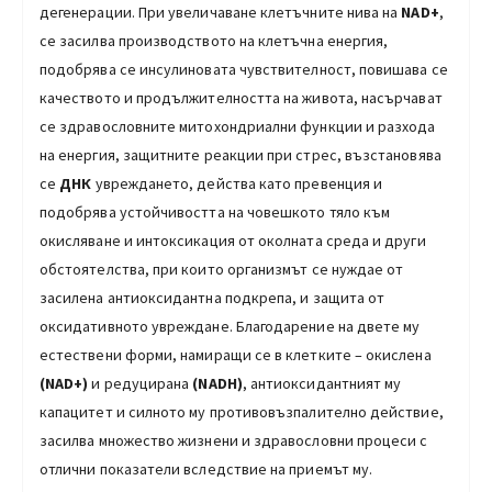
дегенерации. При увеличаване клетъчните нива на
NAD+
,
се засилва производството на клетъчна енергия,
подобрява се инсулиновата чувствителност, повишава се
качеството и продължителността на живота, насърчават
се здравословните митохондриални функции и разхода
на енергия, защитните реакции при стрес, възстановява
се
ДНК
увреждането, действа като превенция и
подобрява устойчивостта на човешкото тяло към
окисляване и интоксикация от околната среда и други
обстоятелства, при които организмът се нуждае от
засилена антиоксидантна подкрепа, и защита от
оксидативното увреждане. Благодарение на двете му
естествени форми, намиращи се в клетките – окислена
(NAD+)
и редуцирана
(NADH)
, антиоксидантният му
капацитет и силното му противовъзпалително действие,
засилва множество жизнени и здравословни процеси с
отлични показатели вследствие на приемът му.