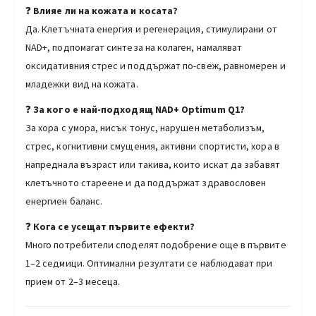
❓
Влияе ли на кожата и косата?
Да. Клетъчната енергия и регенерация, стимулирани от
NAD+, подпомагат синтеза на колаген, намаляват
оксидативния стрес и поддържат по-свеж, равномерен и
младежки вид на кожата.
❓
За кого е най-подходящ NAD+ Optimum Q1?
За хора с умора, нисък тонус, нарушен метаболизъм,
стрес, когнитивни смущения, активни спортисти, хора в
напреднала възраст или такива, които искат да забавят
клетъчното стареене и да поддържат здравословен
енергиен баланс.
❓
Кога се усещат първите ефекти?
Много потребители споделят подобрение още в първите
1–2 седмици. Оптимални резултати се наблюдават при
прием от 2–3 месеца.