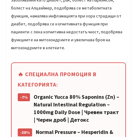
заболявания като диабет, рак, болест на Паркинсон,
болест на Алцахймер, подобрява се метаболитната
функция, намалява инфламацията при хора страдащи от
диабет, подобрява се когнитивната функция при
пациенти с лека когнитивна недостатъчност, подобрява
функциите на митохондриите и увеличава броя на
митохондриите в клетките.
🔥 СПЕЦИАЛНА ПРОМОЦИЯ В
КАТЕГОРИЯТА:
Organic Yucca 80% Saponins (Zn) –
-7%
Natural Intestinal Regulation –
1000mg Daily Dose | Чревен тракт
| Черен дроб | Детокс
Normal Pressure – Hesperidin &
-30%