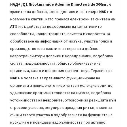
НАД+ /Q1
Nicotinamide Adenine Dinucleotide
300мг.
е
хранителна добавка, която доставя и синтезира
NAD+
в
мозъчните клетки, като пренася електрони за синтеза на
АТФ
и съдейства за подобряване на когнитивните
способности, концентрацията, паметта и скоростта на
обработване на информация от мозъка, участва пряко в
производството на важните за нервната дейност
невротрансмитери допамин и норадреналин, подобрява
силата, издръжливостта, общото облекчаване на
организма, както и цялостния жизнен тонус. Терапията с
NAD+
е полезна за правилното функциониране на
организма и повишеното ниво на тази молекула води до
удължаване продължителността на живота, подобрява
устойчивостта на невроните, отговорни за реакцията към
стресови условия, регулира циркадния ритъм, важен за
съня и тялото участва в подобряването на функцията на
мускулите и повишава издръжливостта при активно