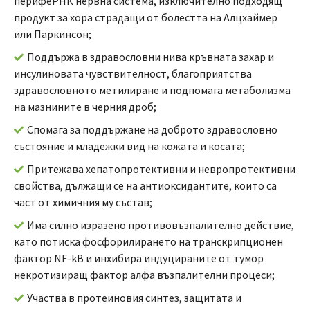
перифеРНК нервна система, изключително подходящ
продукт за хора страдащи от болестта на Алцхаймер
или Паркинсон;
Поддържа в здравословни нива кръвната захар и
инсулиновата чувствителност, благоприятства
здравословното метилиране и подпомага метаболизма
на мазнините в черния дроб;
Спомага за поддържане на доброто здравословно
състояние и младежки вид на кожата и косата;
Притежава хепатопротективни и невропротективни
свойства, дължащи се на антиоксидантите, които са
част от химичния му състав;
Има силно изразено противовъзпалително действие,
като потиска фосфорилирането на транскрипционен
фактор NF-kB и инхибира индуцираните от тумор
некротизиращ фактор алфа възпалителни процеси;
Участва в протеиновия синтез, защитата и