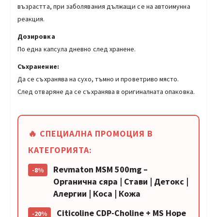
възрастта, при заболявания дължащи се на автоимунна
реакция.
Дозировка
По една капсула дневно след хранене.
Съхранение:
Да се съхранява на сухо, тъмно и проветриво място.
След отваряне да се съхранява в оригиналната опаковка.
🔥 СПЕЦИАЛНА ПРОМОЦИЯ В
КАТЕГОРИЯТА:
Revmaton MSM 500mg –
-8%
Органична сяра | Стави | Детокс |
Алергии | Коса | Кожа
Citicoline CDP-Choline + MS Hope
-20%