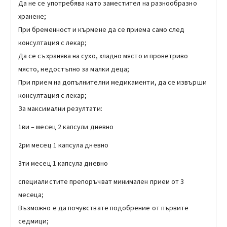
Да не се употребява като заместител на разнообразно
хранене;
При бременност и кърмене да се приема само след
консултация с лекар;
Да се съхранява на сухо, хладно място и проветриво
място, недостъпно за малки деца;
При прием на допълнителни медикаменти, да се извърши
консултация с лекар;
За максимални резултати:
1ви – месец 2 капсули дневно
2ри месец 1 капсула дневно
3ти месец 1 капсула дневно
специалистите препоръчват минимален прием от 3
месеца;
Възможно е да почувствате подобрение от първите
седмици;