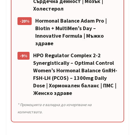
Сърдечна дейност | Мозък |
Холестерол
Hormonal Balance Adam Pro |
-20%
Biotin + MultiMen’s Day –
Innovative Formula | Мъжко
здраве
HPO Regulator Complex 2-2
-9%
Synergistically – Optimal Control
Women’s Hormonal Balance GnRH-
FSH-LH (PCOS) – 1300mg Daily
Dose | Хормонален баланс | ПМС |
Женско здраве
* Промоцията е валидна до изчерпване на
количествата.