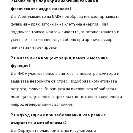
❓
Може ли да подобри енергийните нива и
физическата издръжливост?
Да. Увеличаването на NAD+ подобрява митохондриалната
функция – пряк източник на клетъчна енергия. Това
подпомага тонуса, издръжливостта, възстановяването и
усещането за жизненост, особено при хронична умора
или активни тренировки.
❓
Помага ли за концентрация, памет и мозъчна
функция?
Да. NAD+ участва пряко в синтеза на невротрансмитери и
защитава невроните от стрес. Подобрява когнитивната
острота, фокуса, бързината на мисловната обработка и
може да бъде полезен при хора с когнитивни нарушения и
невродегенеративни състояния.
❓
Подходящ ли е при заболявания, свързани с
възрастта и метаболизма?
Да. Формулата благоприятства инсулиновата