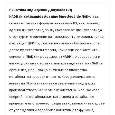
Никотинамид Аденин Динуклеотид
NADH
/Nicotinamide Adenine Dinucleotide
NAD
+/ със
своята молекулна формула на витамин В3, никотинамид
аденин динуклеотид NADH, съставен от два нуклеотида –
структурните единици на нуклеиновите киселини, които
изграждат ДНК то, с оптимални нива на бионаличност в
двете му естествени форми, намиращи се в клетките –
окислена
(NAD+)
и редуцирана
(NADH)
, е съвременна и
научно доказана съставка, повишаваща нивата на NAD+ в
организма, с решаващо значение за множество
метаболитни процеси в тялото. Чрез увеличаване на
нивата на NAD+ в клетките се увеличава и поддържа
производството на енергия на клетъчно ниво, засилва
енергийния метаболизъм, като спомага за забавяне
процесите на стареене, предпазва кръвоносните съдове
от увреждания и подобрява когнитивната функция,