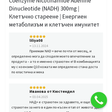
Coenzyme Nicotinamide Adenine
Dinucleotide (NADH) 300mg |
Клетъчно стареене | Енергиен
метаболизъм и клетъчен имунитет
liliya08
5
от 5
–
13.11.2024
Приемам NAD + вече почти от месец, и
определено мога да споделя моето впечатление за
продукта – а то е именно страхотен е! В комбинацията
му с коензим Q10 кожата ми определено стана доста
по еластична и мека
Иванова от Кюстендил
5
от 5
–
03.04.2025
НАД+ е страхотен за здравето, и още по-
страхотен за него в един по-късен етап от живота. Да