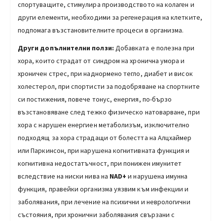
спортуващите, стимулира производството на колаген и
други елементи, необходими за регенерация на клетките,
подпомага възстановителните процеси в организма.
Други допълнителни ползи:
Добавката е полезна при
хора, които страдат от синдром на хронична умора и
хроничен стрес, при наднормено тегло, диабет и висок
холестерол, при спортисти за подобряване на спортните
си постижения, повече тонус, енергия, по-бързо
възстановяване след тежко физическо натоварване, при
хора с нарушен енергиен метаболизъм, изключително
подходящ за хора страдащи от болестта на Алцхаймер
или Паркинсон, при нарушена когнитивната функция и
когнитивна недостатъчност, при понижен имунитет
вследствие на ниски нива на
NAD+
и нарушена имунна
функция, правейки организма уязвим към инфекции и
заболявания, при лечение на психични и неврологични
състояния, при хронични заболявания свързани с