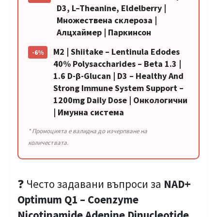
D3, L–Theanine, Eldelberry |
Множествена склероза |
Алцхаймер | Паркинсон
M2 | Shiitake – Lentinula Edodes
-6%
40% Polysaccharides – Beta 1.3 |
1.6 D-β-Glucan | D3 – Healthy And
Strong Immune System Support –
1200mg Daily Dose | Онкологични
| Имунна система
* Промоцията е валидна до изчерпване на
количествата.
❓ Често задавани въпроси за
NAD+
Optimum Q1 – Coenzyme
Nicotinamide Adenine Dinucleotide