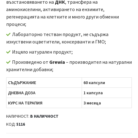
възстановяването на
ДНК
, трансфера на
аминокиселини, активирането на ензимите,
регенерацията на клетките и много други обменни
процеси;
Лабораторно тестван продукт, не съдържа
изкуствени оцветители, консерванти и ГМО;
Изцяло натурален продукт;
Произведено от
Grewia
– производител на натурални
хранителни добавки;
СЪДЪРЖАНИЕ
60 капсули
ДНЕВНА ДОЗА
1 капсула
КУРС НА ТЕРАПИЯ
3 месеца
НАЛИЧНОСТ:
В НАЛИЧНОСТ
КОД:
5116