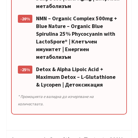
метаболизъм
NMN – Organic Complex 500mg +
-20%
Blue Nature – Organic Blue
Spirulina 25% Phycocyanin with
LactoSpore® | Клетъчен
имунитет | Енергиен
метаболизъм
Detox & Alpha Lipoic Acid +
-25%
Maximum Detox – L-Glutathione
& Lycopen | Детоксикация
* Промоцията е валидна до изчерпване на
количествата.