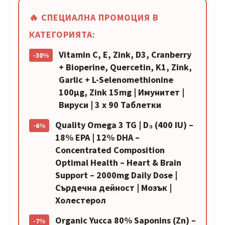
🔥 СПЕЦИАЛНА ПРОМОЦИЯ В
КАТЕГОРИЯТА:
Vitamin C, E, Zink, D3, Cranberry
-30%
+ Bioperine, Quercetin, K1, Zink,
Garlic + L-Selenomethionine
100µg, Zink 15mg | Имунитет |
Вируси | 3 х 90 Таблетки
Quality Omega 3 TG | D₃ (400 IU) –
-6%
18% ЕРА | 12% DHA –
Concentrated Composition
Optimal Health – Heart & Brain
Support – 2000mg Daily Dose |
Сърдечна дейност | Мозък |
Холестерол
Organic Yucca 80% Saponins (Zn) –
-7%