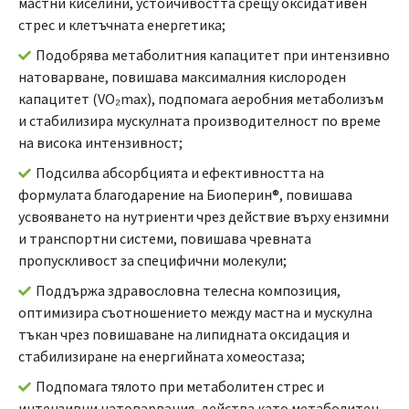
мастни киселини, устойчивостта срещу оксидативен
стрес и клетъчната енергетика;
Подобрява метаболитния капацитет при интензивно
натоварване, повишава максималния кислороден
капацитет (VO₂max), подпомага аеробния метаболизъм
и стабилизира мускулната производителност по време
на висока интензивност;
Подсилва абсорбцията и ефективността на
формулата благодарение на Биоперин®, повишава
усвояването на нутриенти чрез действие върху ензимни
и транспортни системи, повишава чревната
пропускливост за специфични молекули;
Поддържа здравословна телесна композиция,
оптимизира съотношението между мастна и мускулна
тъкан чрез повишаване на липидната оксидация и
стабилизиране на енергийната хомеостаза;
Подпомага тялото при метаболитен стрес и
интензивни натоварвания, действа като метаболитен