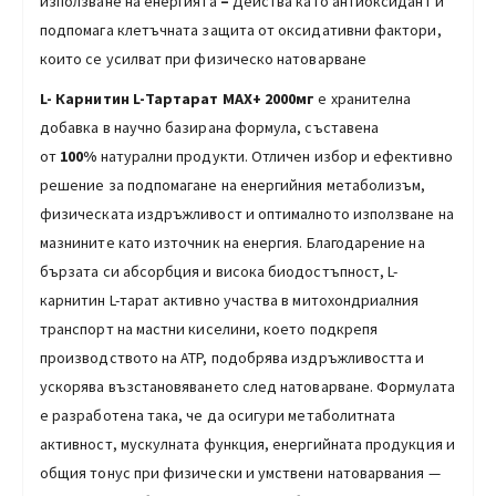
използване на енергията
–
Действа като антиоксидант и
подпомага клетъчната защита от оксидативни фактори,
които се усилват при физическо натоварване
L- Карнитин L-Тартарат МАХ+ 2000мг
е хранителна
добавка в научно базирана формула, съставена
от
100%
натурални продукти. Отличен избор и ефективно
решение за подпомагане на енергийния метаболизъм,
физическата издръжливост и оптималното използване на
мазнините като източник на енергия. Благодарение на
бързата си абсорбция и висока биодостъпност, L-
карнитин L-тарат активно участва в митохондриалния
транспорт на мастни киселини, което подкрепя
производството на ATP, подобрява издръжливостта и
ускорява възстановяването след натоварване. Формулата
е разработена така, че да осигури метаболитната
активност, мускулната функция, енергийната продукция и
общия тонус при физически и умствени натоварвания —