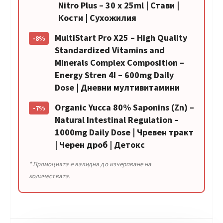
Nitro Plus – 30 x 25ml | Стави |
Кости | Сухожилия
MultiStart Pro X25 – High Quality
-8%
Standardized Vitamins and
Minerals Complex Composition –
Energy Stren 4I – 600mg Daily
Dose | Дневни мултивитамини
Organic Yucca 80% Saponins (Zn) –
-7%
Natural Intestinal Regulation –
1000mg Daily Dose | Чревен тракт
| Черен дроб | Детокс
* Промоцията е валидна до изчерпване на
количествата.