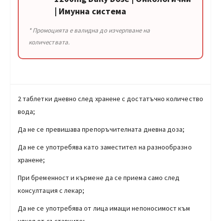
| Имунна система
* Промоцията е валидна до изчерпване на
количествата.
2 таблетки дневно след хранене с достатъчно количество
вода;
Да не се превишава препоръчителната дневна доза;
Да не се употребява като заместител на разнообразно
хранене;
При бременност и кърмене да се приема само след
консултация с лекар;
Да не се употребява от лица имащи непоносимост към