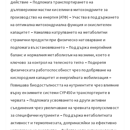
действие
–
Подпомага транспортирането на
дълговерижни мастни киселини в митохондриите за
производство на енергия (АТФ)
–
Участва в поддържането
на оптимална митохондриална функция и окислителен
капацитет
–
Намалява натрупването на метаболитни
странични продукти при физическо натоварване и
подпомага възстановяването
–
Поддържа енергийния
баланс и нормалния метаболизъм на мазнини, което е
ключово за контрол на телесното тегло
–
Подкрепя
физическата работоспособност чрез подобряване на
кислородния капацитет и енергийната мобилизация
–
Повишава биодостъпността на нутриентите чрез влияние
върху ензимните системи CYP450 и транспортерите в
червата
–
Подпомага усвояването на други активни
съединения чрез увеличаване на чревната пропускливост
за специфични нутриенти
–
Поддържа метаболитната
активност и термогенезата, допринасяйки за ефективно