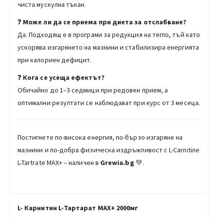
чиста мускулна тъкан.
❓
Може ли да се приема при диета за отслабване?
Да. Подходящ е в програми за редукция на тегло, тъй като
ускорява изгарянето на мазнини и стабилизира енергията
при калориен дефицит.
❓
Кога се усеща ефектът?
Обичайно до 1–3 седмици при редовен прием, а
оптимални резултати се наблюдават при курс от 3 месеца.
Постигнете по-висока енергия, по-бързо изгаряне на
мазнини и по-добра физическа издръжливост с L-Carnitine
L-Tartrate MAX+ – наличен в
Grewia.bg
💚.
L- Карнитин L-Тартарат МАХ+ 2000мг