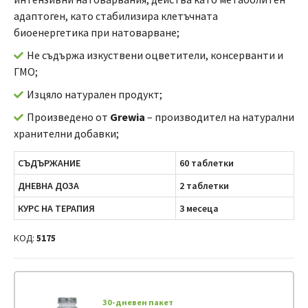
адаптоген, като стабилизира клетъчната
биоенергетика при натоварване;
Не съдържа изкуствени оцветители, консерванти и
ГМО;
Изцяло натурален продукт;
Произведено от
Grewia
– производител на натурални
хранителни добавки;
СЪДЪРЖАНИЕ
60 таблетки
ДНЕВНА ДОЗА
2 таблетки
КУРС НА ТЕРАПИЯ
3 месеца
КОД:
5175
30-дневен пакет