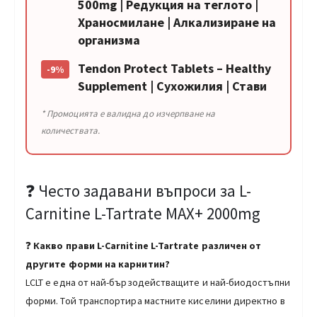
500mg | Редукция на теглото |
Храносмилане | Алкализиране на
организма
Tendon Protect Tablets – Healthy
-9%
Supplement | Сухожилия | Стави
* Промоцията е валидна до изчерпване на
количествата.
❓ Често задавани въпроси за L-
Carnitine L-Tartrate MAX+ 2000mg
❓
Какво прави L-Carnitine L-Tartrate различен от
другите форми на карнитин?
LCLT е една от най-бързодействащите и най-биодостъпни
форми. Той транспортира мастните киселини директно в