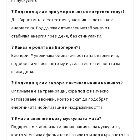
на мускулите.
❓
Подходящ ли е при умора и нисък енергиен тонус?
Да. Карнитинът е естествен участник в клетъчната
енергетика. Поддържа оптимален метаболизъм и
стабилна енергия през деня, без стимуланти.
❓
Каква е ролята на Биоперин®?
Биоперин® увеличава бионаличността на L-карнитина,
подобрява усвояването му и усилва ефективността на
всяка доза.
❓
Подходящ ли е за хора с активен начин на живот?
Оптимален е за трениращи, хора под физическо
натоварване и всички, които искат да подобрят
енергийната мобилизация и издръжливостта.
❓
Има ли влияние върху мускулната маса?
Подкрепя метаболизма и оксигенацията на мускулите,
което улеснява оформянето на тялото и поддържането на