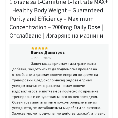
1 отзив за
L-Carnitine L-Tartrate МАХ+
| Healthy Body Weight – Guaranteed
Purity and Efficiency – Maximum
Concentration – 2000mg Daily Dose |
Отслабване | Изгаряне на мазнини
Ваньо Димитров
5
от 5
–
27.05.2026
Започнах да приемам тази хранителна
добавка, защото исках да подпомогна процеса на
отслабване и да имам повече енергия по време на
тренировки. След около месец редовен прием
усещам значителна разлика – имам повече
издръжливост, изпотявам се по-лесно по време на
тренировка и се чувствам много по-лек през деня.
Освен това апетитът ми е по-контролиран и имам
усещането, че метаболизмът ми работи по-активно.
Харесва ми, че продуктът не действа „рязко“, а плавно