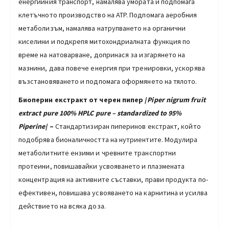
енергийния транспорт, намалява умората и подпомага
клетъчното производство на ATP. Подпомага аеробния
метаболизъм, намалява натрупването на органични
киселини и подкрепя митохондриалната функция по
време на натоварване, допринася за изгарянето на
мазнини, дава повече енергия при тренировки, ускорява
възстановяването и подпомага оформянето на тялото.
Биоперин екстракт от черен пипер /
Piper nigrum fruit
extract pure 100% HPLC pure – standardized to 95%
Piperine
/
–
Стандартизиран пиперинов екстракт, който
подобрява бионаличността на нутриентите. Модулира
метаболитните ензими и чревните транспортни
протеини, повишавайки усвояването и плазмената
концентрация на активните съставки, прави продукта по-
ефективен, повишава усвояването на карнитина и усилва
действието на всяка доза.