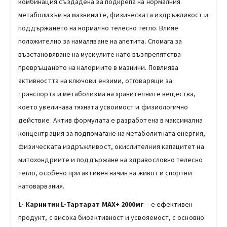
комбинация създадена за подкрепа на нормалния
метаболизъм на мазнините, физическата издръжливост и
поддържането на нормално телесно тегло. Влияе
положително за намаляване на апетита. Спомага за
възстановяване на мускулите като възпрепятства
превръщането на калориите в мазнини. Повлиява
активността на ключови ензими, отговарящи за
транспорта и метаболизма на хранителните вещества,
което увеличава тяхната усвоимост и физиологично
действие. Актив формулата е разработена в максимална
концентрация за подпомагане на метаболитната енергия,
физическата издръжливост, окислителния капацитет на
митохондриите и поддържане на здравословно телесно
тегло, особено при активен начин на живот и спортни
натоварвания.
L- Карнитин L-Тартарат МАХ+ 2000мг
– е ефективен
продукт, с висока биоактивност и усвояемост, с основно