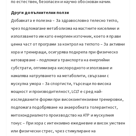
по естествен, безопасен и научно обоснован начин.
Други допълнителни ползи
Добавката е полезна – За здравословно телесно тегло,
чрез подпомагане метаболизма на мастните киселини и
използването им като енергиен източник, което я прави
ценна част от програми за контрол на теглото – За активни
хора и трениращи, осигурява подкрепа при физическо
натоварване – подпомага транспорта на енергийни
субстрати, оптимизира кислородното използване и
намалява натрупването на метаболити, свързани с
мускулна умора – За спортисти, търсещи по-висока
мощност и производителност, LCLT е сред най-
изследваните форми при високоинтензивни тренировки,
подпомага подобряване на анаеробната толерантност,
митохондриалното производство на ATP и мускулния
тонус – При хора с интензивно ежедневие и висок умствен
или физически стрес, чрез стимулиране на