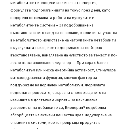
метаболитните процеси и клетъчната енергия,
формулата подпомага нивата на тонус през деня, като
подкрепя оптималната работа на мускулите и
метаболитните системи – За подобряване на
възстановяването след натоварване, карнитинът участва
в метаболитното изчистване на натрупаните метаболити
в мускулната тъкан, което допринася за по-бързо
възстановяване, намаляване на чувството за тежест и по-
лесно възстановяване след спорт – При хора с бавен
метаболизъм или ниска енергийна активност, Стимулира
митохондриалната функция, ключов фактор за
поддържане на нормален метаболизъм. Формулата
подпомага процесите, свързани с превръщането на
мазнините в достъпна енергия – За максимална
усвояемост на добавките си, Биоперин® подобрява
абсорбцията на активни вещества чрез модулиране на
ензимните системи, което превръща продукта в