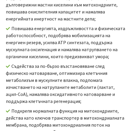
дълговерижни мастни киселини към митохондриите,
повишава окислителния капацитет и намалява
енергийната инертност на мастните депа;
Повишава енергията, издръжливостта и физическата
работоспособност, подобрява мобилизацията на
енергиен резерв, усилва ATP синтезата, поддържа
мускулната оксигенация и намалява натрупването на
органични киселини, които предизвикват умора;
Съдейства за по-бързо възстановяване след
физическо натоварване, оптимизира клетъчния
метаболизъм в мускулните влакна, подпомага
изчистването на натрупаните метаболити (лактат,
ацил-CoA), намалява оксидативното натоварване и
поддържа клетъчната регенерация;
Подкрепя нормалната функция на митохондриите,
действа като ключов транспортер в митохондриалната
мембрана, подобрява митохондриалния поток на