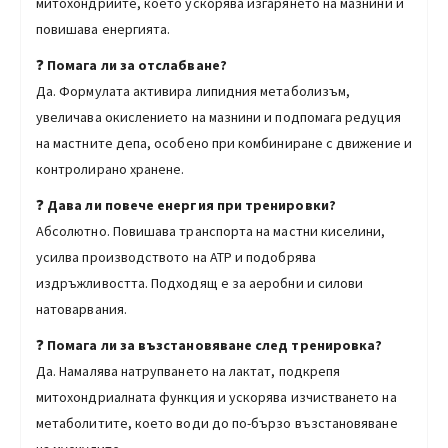
митохондриите, което ускорява изгарянето на мазнини и
повишава енергията.
❓
Помага ли за отслабване?
Да. Формулата активира липидния метаболизъм,
увеличава окислението на мазнини и подпомага редуция
на мастните депа, особено при комбиниране с движение и
контролирано хранене.
❓
Дава ли повече енергия при тренировки?
Абсолютно. Повишава транспорта на мастни киселини,
усилва производството на ATP и подобрява
издръжливостта. Подходящ е за аеробни и силови
натоварвания.
❓
Помага ли за възстановяване след тренировка?
Да. Намалява натрупването на лактат, подкрепя
митохондриалната функция и ускорява изчистването на
метаболитите, което води до по-бързо възстановяване