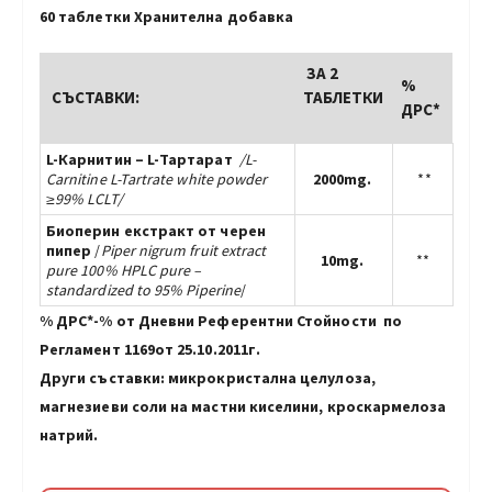
60 таблетки Хранителна добавка
ЗА 2
%
СЪСТАВКИ:
ТАБЛЕТКИ
ДРС*
L-Карнитин – L-Тартарат
/L-
Carnitine L-Tartrate white powder
2000mg.
**
≥99% LCLT/
Биоперин екстракт от черен
пипер
/
Piper nigrum
fruit extract
10mg.
**
pure 100% HPLC pure –
standardized to 95% Piperine
/
% ДРС*-% от Дневни Референтни Стойности по
Регламент 1169от 25.10.2011г.
Други съставки: микрокристална целулоза,
магнезиеви соли на мастни киселини, кроскармелоза
натрий.