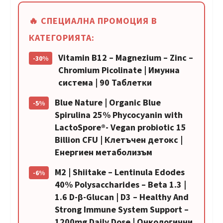
🔥 СПЕЦИАЛНА ПРОМОЦИЯ В
КАТЕГОРИЯТА:
Vitamin B12 – Magnezium – Zinc –
-30%
Chromium Picolinate | Имунна
система | 90 Таблетки
Blue Nature | Organic Blue
-5%
Spirulina 25% Phycocyanin with
LactoSpore®- Vegan probiotic 15
Billion CFU | Клетъчен детокс |
Енергиен метаболизъм
M2 | Shiitake – Lentinula Edodes
-6%
40% Polysaccharides – Beta 1.3 |
1.6 D-β-Glucan | D3 – Healthy And
Strong Immune System Support –
1200mg Daily Dose | Онкологични