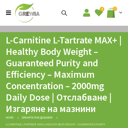
0
L-Carnitine L-Tartrate МАХ+ |
Healthy Body Weight –
Guaranteed Purity and
Efficiency – Maximum
Concentration – 2000mg
Daily Dose | Отслабване |
Изгаряне на мазнини
HOME
ХРАНИТЕЛНИ ДОБАВКИ
L-CARNITINE L-TARTRATE МАХ+ | HEALTHY BODY WEIGHT – GUARANTEED PURITY