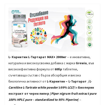
L- Карнитин L-Тартарат МАХ+ 2000мг
– е иновативна,
натурална и високoусвоима добавка с марка
Grewia
, във
високоефективна формула от
60бр
таблетки,
съчетаваща състав с бърза абсорбция и висока
биологична активност от
L-Карнитин
–
L-Тартарат
/
L-
Carnitine L-Tartrate white powder ≥99% LCLT
/
и
Биоперин
екстракт от черен пипер /
Piper nigrum fruit extract pure
100% HPLC pure – standardized to 95% Piperine
/
–