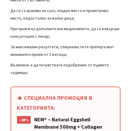
някоя от съставките;
Да се съхранява на сухо, хладно място и проветриво
място, недостъпно за малки деца;
При прием на допълнителни медикаменти, да се извърши
консултация с лекар;
За максимални резултати, специалистите препоръчват
минимален прием от 3 месеца;
Възможно е да почувствате подобрение от първите
седмици;
🔥 СПЕЦИАЛНА ПРОМОЦИЯ В
КАТЕГОРИЯТА:
NEM® – Natural Eggshell
-20%
Membrane 500mg + Collagen