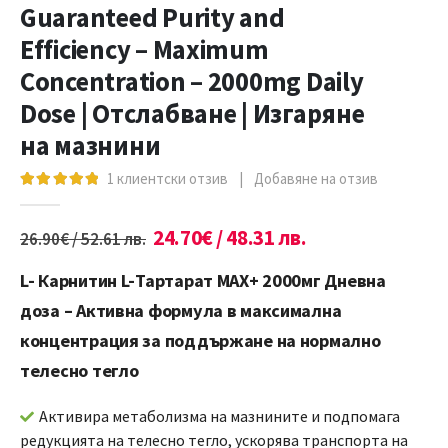
Guaranteed Purity and
Efficiency – Maximum
Concentration – 2000mg Daily
Dose | Отслабване | Изгаряне
на мазнини
1
клиентски отзив
|
Добавяне на отзив
5.00
out of 5
24.70
€
/ 48.31 лв.
26.90
€
/ 52.61 лв.
L- Карнитин L-Тартарат МАХ+ 2000мг Дневна
доза – Активна формула в максимална
концентрация за поддържане на нормално
телесно тегло
Активира метаболизма на мазнините и подпомага
редукцията на телесно тегло, ускорява транспорта на