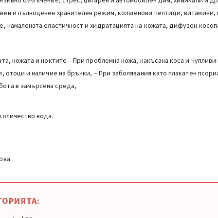
нзивно UV-лъчение, стрес, цигарен и автомобилен дим, химикали и дру
вен и пълноценен хранителен режим, колагенови пептиди, витамини, 
е, намалената еластичност и хидратацията на кожата, дифузен косоп
ата, кожата и ноктите – При проблемна кожа, накъсана коса и чупливи
и, отоци и наличие на бръчки, – При заболявания като плакатен псор
бота в замърсена среда,
 количество вода.
ова.
ГОРИЯТА: