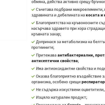
обмяна, действа активно срещу бръчки
Съчетава подбрани микроелементи, 
здравината и дебелината на
косата и
Благоприятства на кръвоносните съ
насърчава здравето при хора страдащ
кръвната захар;
Допринася за метаболизма на белтъ
протеините;
Притежава
антибактериални, прот
антисептични свойства
;
Има антиоксидантни свойства и под
Оказва благоприятно въздействие з
организма, особено срещи
респиратор
Не съдържа изкуствени оцветители,
Изцяло натурален продукт;
Произведено от
Grewia
– производи