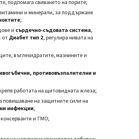
те, подпомага свиването на порите;
витамини и минерали, за поддържане
 ноктите
;
дове и
сърдечно-съдовата система
,
и от
Диабет тип 2
, регулира нивата на
ците, въглехидратите, мазнините и
ивогъбични, противовъзпалителни и
крепя работата на щитовидната жлеза;
а повишаване на защитните сили на
ни инфекции
;
 консерванти и ГМО;
тел на натурални хранителни добавки;