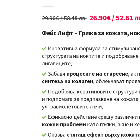
5.00
out of 5
26.90
€
/ 52.61 л
29.90
€
/ 58.48 лв.
Фейс Лифт – Грижа за кожата, нок
Иновативна формула за стимулиране
структурата на ноктите и подобряване
лигавиците;
Забавя
процесите на стареене
, ак
синтеза на колаген
, облекчават проя
Подобрява кератиновите структури в
и подпомага за предпазване на кожата
ултравиолетовите лъчи;
Ефикасно действие срещу различни
кожни проблеми
като пъпки, акне и хе
Оказва
стягащ ефект върху кожат