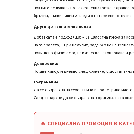
редица замърсители, като сух и студен вятър, инте
ноктите се нуждаят от ежедневна грижа, здравосло
бръчки, тънки линии и следи от стареене, отпускан
Други допълнителни ползи
Добавката е подходяща: – За цялостна грижа за кос
на възрастта, – При целулит, задържане на течност
повишено физическо, психическо натоварване и ра
Дозировка:
По две капсули дневно след хранене, с достатъчно
Съхранение:
Да се съхранява на сухо, тъмно и проветриво място.
След отваряне да се съхранява в оригиналната опак
🔥 СПЕЦИАЛНА ПРОМОЦИЯ В КАТЕ