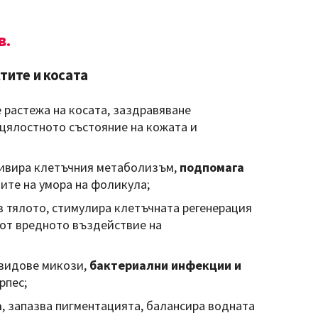
в.
тите и косата
 растежа на косата, заздравяване
 цялостното състояние на кожата и
тивира клетъчния метаболизъм,
подпомага
вите на умора на фоликула;
 тялото, стимулира клетъчната регенерация
 от вредното въздействие на
 видове микози,
бактериални инфекции и
рпес;
а
, запазва пигментацията, балансира водната