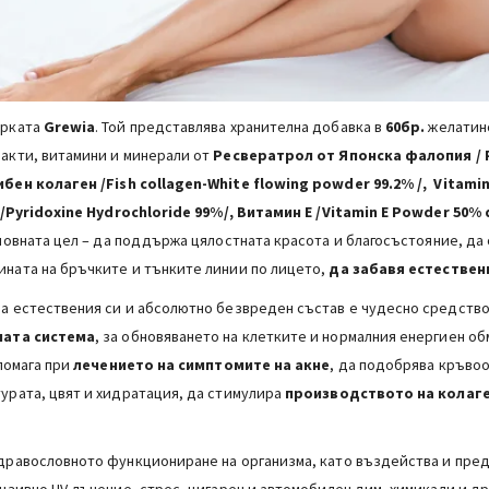
арката
Grewia
. Той представлява хранителна добавка в
60бр.
желатино
акти, витамини и минерали от
Ресвератрол от Японска фалопия / 
бен колаген /Fish collagen-White flowing powder 99.2% /, Vitamin
6 /Pyridoxine Hydrochloride 99%/, Витамин Е /Vitamin E Powder 50%
новната цел – да поддържа цялостната красота и благосъстояние, да 
чината на бръчките и тънките линии по лицето,
да забавя естествен
на естествения си и абсолютно безвреден състав е чудесно средство
ната система
, за обновяването на клетките и нормалния енергиен об
спомага при
лечението на симптомите на акне
, да подобрява кръво
урата, цвят и хидратация, да стимулира
производството на колаг
здравословното функциониране на организма, като въздейства и пре