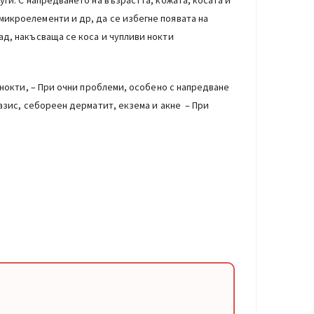
ги. С напредването на възрастта, кожата, косата и
микроелементи и др, да се избегне появата на
ад, накъсваща се коса и чупливи нокти
 нокти, – При очни проблеми, особено с напредване
иазис, себореен дерматит, екзема и акне – При