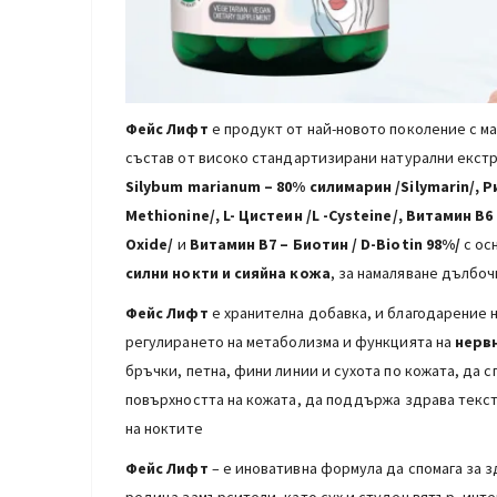
Фейс Лифт
е продукт от най-новото поколение с м
състав от високо стандартизирани натурални екстр
Silybum marianum
– 80% силимарин /Silymarin/
,
Ри
Methionine/, L- Цистеин /L -Cysteine/, Витамин В
Oxide/
и
Витамин В7 –
Биотин / D-Biotin 98%/
с ос
силни нокти и сияйна кожа
, за намаляване дълбо
Фейс Лифт
е хранителна добавка, и благодарение 
регулирането на метаболизма и функцията на
нерв
бръчки, петна, фини линии и сухота по кожата, да 
повърхността на кожата, да поддържа здрава текст
на ноктите
Фейс Лифт
– е иновативна формула да спомага за 