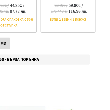
44.85€ /
59.80€ /
.80€ /
89.70€ /
87.72 лв.
116.96 лв.
96 лв.
175.44 лв.
ОРА ОПАКОВКА С 50%
КУПИ 2 ВЗЕМИ 1 БОНУС!
ОТСТЪПКА!
ИМИ
550 - БЪРЗА ПОРЪЧКА