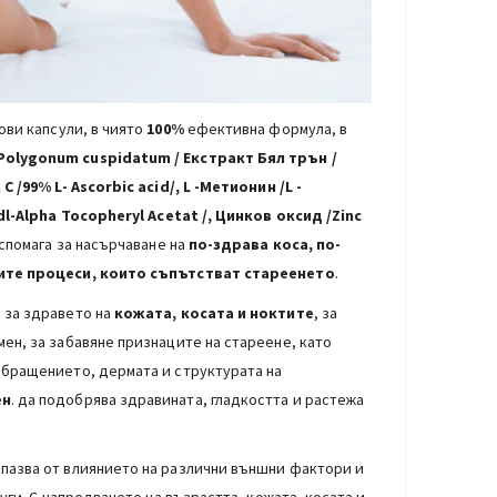
ви капсули, в чиято
100%
ефективна формула, в
Polygonum cuspidatum /
Екстракт Бял трън
/
 C
/99% L- Ascorbic acid
/, L -Метионин /L -
dl-Alpha Tocopheryl Acetat
/, Цинков оксид /Zinc
спомага за насърчаване на
по-здрава коса, по-
ите процеси, които съпътстват стареенето
.
 за здравето на
кожата, косата и ноктите
, за
мен, за забавяне признаците на стареене, като
обращението, дермата и структурата на
ен
. да подобрява здравината, гладкостта и растежа
дпазва от влиянието на различни външни фактори и