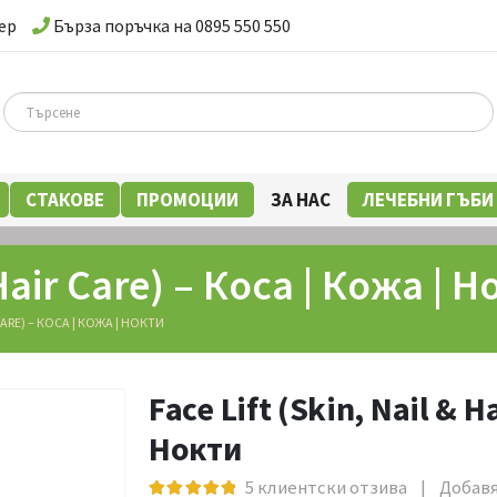
ер
Бърза поръчка на 0895 550 550
СТАКОВЕ
ПРОМОЦИИ
ЗА НАС
ЛЕЧЕБНИ ГЪБИ
 Hair Care) – Коса | Кожа | 
 CARE) – КОСА | КОЖА | НОКТИ
Face Lift (Skin, Nail & H
Нокти
5
клиентски отзива
|
Добавя