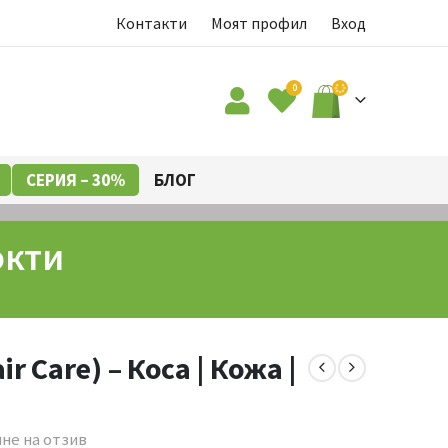
Контакти
Моят профил
Вход
0
СЕРИЯ – 30%
БЛОГ
Нокти
air Care) – Коса | Кожа |
не на отзив