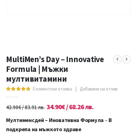
MultiMen’s Day – Innovative
Formula | Мъжки
мултивитамини
5
клиентски отзива
|
Добавяне на отзив
5.00
out of 5
34.90
€
/ 68.26 лв.
42.90
€
/ 83.91 лв.
Мултименсдей – Иноватив
на
Формула
–
В
подкрепа на мъжкото здраве