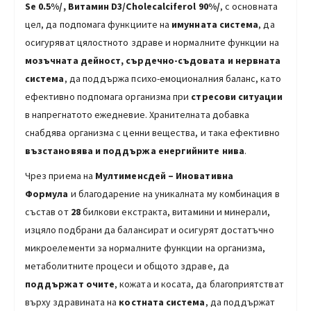
Se 0.5%/, Витамин D3/Cholecalciferol 90%/
, с основната
цел, да подпомага функциите на
имунната система
, да
осигуряват цялостното здраве и нормалните функции на
мозъчната дейност, сърдечно-съдовата и нервната
система
, да поддържа психо-емоционалния баланс, като
ефективно подпомага организма при
стресови ситуации
в напрегнатото ежедневие. Хранителната добавка
снабдява организма с ценни вещества, и така ефективно
възстановява и поддържа енергийните нива
.
Чрез приема на
Мултименсдей – Иноватив
на
Формула
и благодарение на уникалната му комбинация в
състав от
28
билкови екстракта, витамини и минерали,
изцяло подбрани да балансират и осигурят достатъчно
микроелементи за нормалните функции на организма,
метаболитните процеси и общото здраве, да
поддържат очите
, кожата и косата, да благоприятстват
върху здравината на
костната система
, да поддържат