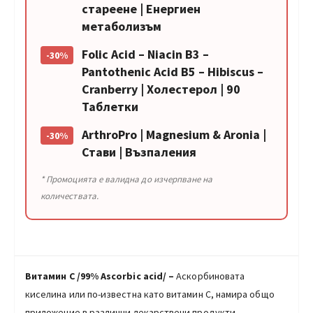
стареене | Енергиен
метаболизъм
Folic Acid – Niacin B3 –
-30%
Pantothenic Acid B5 – Hibiscus –
Cranberry | Холестерол | 90
Таблетки
ArthroPro | Magnesium & Aronia |
-30%
Стави | Възпаления
* Промоцията е валидна до изчерпване на
количествата.
Витамин С /99% Ascorbic acid/ –
Аскорбиновата
киселина или по-известна като витамин C, намира общо
приложение в различни лекарствени продукти,