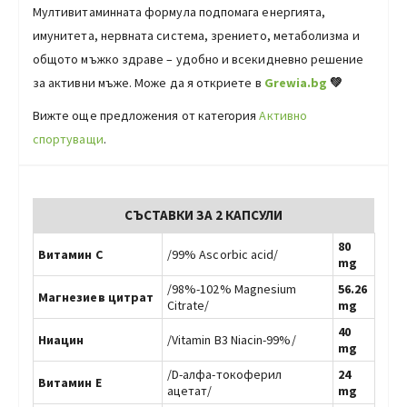
Мултивитаминната формула подпомага енергията,
имунитета, нервната система, зрението, метаболизма и
общото мъжко здраве – удобно и всекидневно решение
за активни мъже. Може да я откриете в
Grewia.bg
💚
Вижте още предложения от категория
Активно
спортуващи
.
СЪСТАВКИ ЗА 2 КАПСУЛИ
80
Витамин С
/99% Ascorbic acid/
mg
/98%-102% Magnesium
56.26
Магнезиев цитрат
Citrate/
mg
40
Ниацин
/Vitamin B3 Niacin-99%/
mg
/D-алфа-токоферил
24
Витамин Е
ацетат/
mg