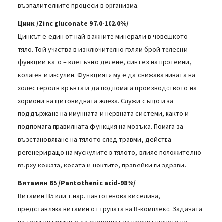
възпалителните процеси в организма.
Цинк /Zinc gluconate 97.0-102.0%/
Цинкът е един от най-важните минерали в човешкото
тяло. Той участва в изключително голям брой телесни
функции като – клетъчно делене, синтез на протеини,
колаген и инсулин. Функцията му е да снижава нивата на
холестерол в кръвта и да подпомага производството на
хормони на щитовидната жлеза. Служи също и за
поддържане на имунната и нервната системи, както и
подпомага правилната функция на мозъка. Помага за
възстановяване на тялото след травми, действа
регенериращо на мускулите в тялото, влияе положително
върху кожата, косата и ноктите, правейки ги здрави.
Витамин B5 /Pantothenic acid-98%/
Витамин В5 или т.нар. пантотенова киселина,
представлява витамин от групата на B-комплекс. Задачата
на тези витамини е да спомогнат за превръщането на