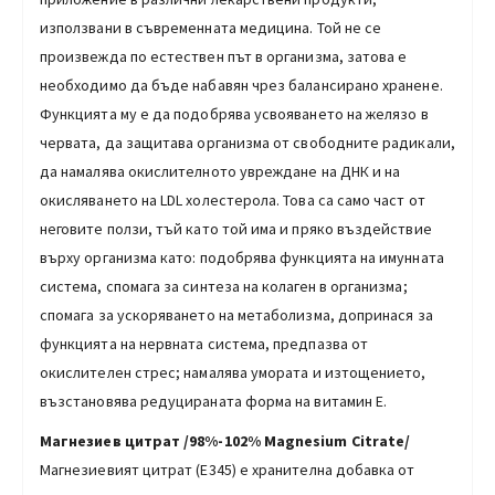
използвани в съвременната медицина. Той не се
произвежда по естествен път в организма, затова е
необходимо да бъде набавян чрез балансирано хранене.
Функцията му е да подобрява усвояването на желязо в
червата, да защитава организма от свободните радикали,
да намалява окислителното увреждане на ДНК и на
окисляването на LDL холестерола. Това са само част от
неговите ползи, тъй като той има и пряко въздействие
върху организма като: подобрява функцията на имунната
система, спомага за синтеза на колаген в организма;
спомага за ускоряването на метаболизма, допринася за
функцията на нервната система, предпазва от
окислителен стрес; намалява умората и изтощението,
възстановява редуцираната форма на витамин Е.
Магнезиев цитрат
/98%-102% Magnesium Citrate/
Магнезиевият цитрат (Е345) е хранителна добавка от