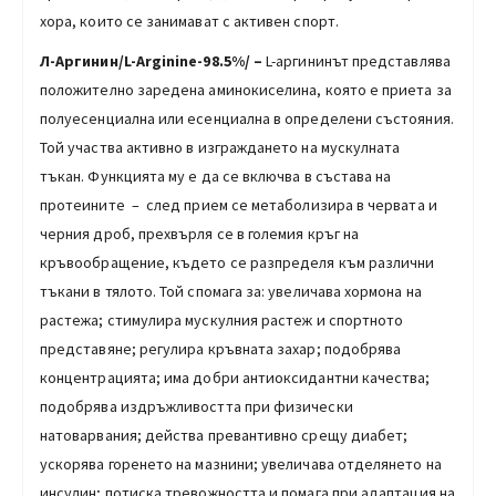
хора, които се занимават с активен спорт.
Л-Аргинин/L-Arginine-98.5%/ –
L-аргининът представлява
положително заредена аминокиселина, която е приета за
полуесенциална или есенциална в определени състояния.
Той участва активно в изграждането на мускулната
тъкан. Функцията му е да се включва в състава на
протеините – след прием се метаболизира в червата и
черния дроб, прехвърля се в големия кръг на
кръвообращение, където се разпределя към различни
тъкани в тялото. Той спомага за: увеличава хормона на
растежа; стимулира мускулния растеж и спортното
представяне; регулира кръвната захар; подобрява
концентрацията; има добри антиоксидантни качества;
подобрява издръжливостта при физически
натоварвания; действа превантивно срещу диабет;
ускорява горенето на мазнини; увеличава отделянето на
инсулин; потиска тревожността и помага при адаптация на