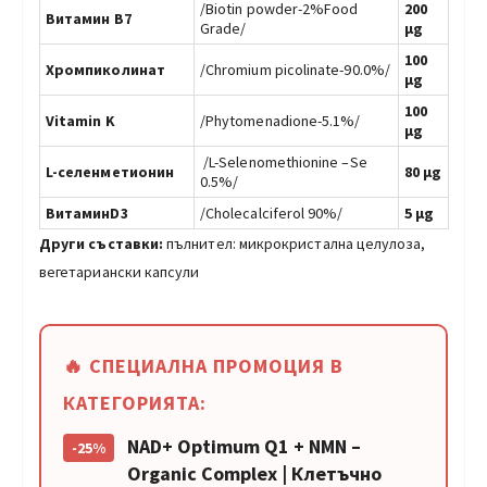
/Biotin powder-2%Food
200
Витамин В7
Grade/
µg
100
Хромпиколинат
/Chromium picolinate-90.0%/
µg
100
Vitamin K
/Phytomenadione-5.1%/
µg
/
L-Selenomethionine –Se
L-селенметионин
80 µg
0.5%/
ВитаминD3
/Cholecalciferol 90%/
5 µg
Други съставки:
пълнител: микрокристална целулоза,
вегетариански капсули
🔥 СПЕЦИАЛНА ПРОМОЦИЯ В
КАТЕГОРИЯТА:
NAD+ Optimum Q1 + NMN –
-25%
Organic Complex | Клетъчно