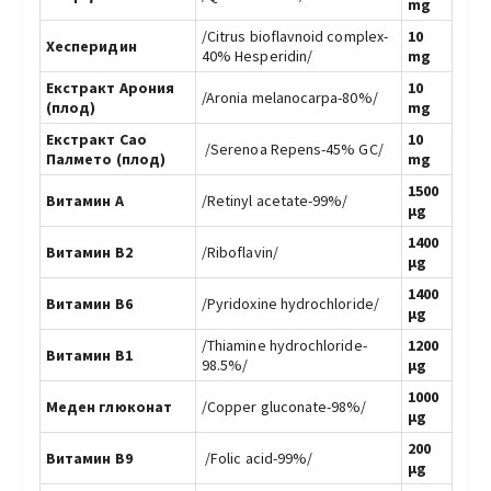
mg
/Citrus bioflavnoid complex-
10
Хесперидин
40% Hesperidin/
mg
Екстракт Арония
10
/Aronia melanocarpa-80%/
(плод)
mg
Екстракт Сао
10
/
Serenoa Repens-45% GC/
Палмето (плод)
mg
1500
Витамин А
/Retinyl acetate-99%/
µg
1400
Витамин В2
/Riboflavin/
µg
1400
Витамин В6
/Рyridoxine hydrochloride/
µg
/Тhiamine hydrochloride-
1200
Витамин В1
98.5%/
µg
1000
Меден глюконат
/Copper gluconate-98%/
µg
200
Витамин В9
/
Folic acid-99%/
µg