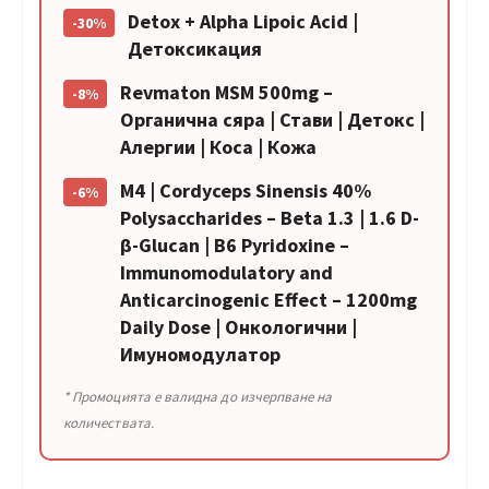
Detox + Alpha Lipoic Acid |
-30%
Детоксикация
Revmaton MSM 500mg –
-8%
Органична сяра | Стави | Детокс |
Алергии | Коса | Кожа
M4 | Cordyceps Sinensis 40%
-6%
Polysaccharides – Beta 1.3 | 1.6 D-
β-Glucan | B6 Рyridoxine –
Immunomodulatory and
Anticarcinogenic Effect – 1200mg
Daily Dose | Онкологични |
Имуномодулатор
* Промоцията е валидна до изчерпване на
количествата.