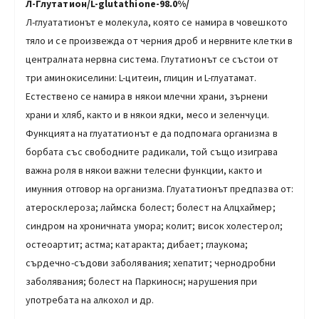
Л-Глутатион/L-glutathione-98.0%/
Л-глуататионът е молекула, която се намира в човешкото
тяло и се произвежда от черния дроб и нервните клетки в
централната нервна система. Глутатионът се състои от
три аминокиселини: L-цитеин, глицин и L-глуатамат.
Естествено се намира в някои млечни храни, зърнени
храни и хляб, както и в някои ядки, месо и зеленчуци.
Функцията на глуататионът е да подпомага организма в
борбата със свободните радикали, той също изиграва
важна роля в някои важни телесни функции, както и
имунния отговор на организма. Глуататионът предпазва от:
атеросклероза; лаймска болест; болест на Алцхаймер;
синдром на хроничната умора; колит; висок холестерол;
остеоартит; астма; катаракта; дибает; глаукома;
сърдечно-съдови заболявания; хепатит; чернодробни
заболявания; болест на Паркиносн; нарушения при
употребата на алкохол и др.