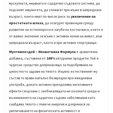
мускулната, нервната и сърдечно-съдовата система, да
подсилят имунитета, да спомагат при мъже в напреднала
възраст, които имат по-висок риск за
увеличение на
простатната жлеза
, да осигурят превенция срещу
развитие на остеопороза и загуба на костна маса, което е
от важно значение за мъже с активен начин на живот, във
напреднала възраст, както и при активно спортуващи.
Мултименсдей – Иноватив
на
Формула
е хранителна
добавка, съставена от
100%
натурални продукти. Той е
чудесно средство допринасящо за подобряване на
цялостното здраве на тялото. Изцяло естественият му
състав го прави напълно безвреден при ежедневна
употреба, докато активно преодолява негативните
ефекти свързани с заобикалящата ни околната среда и
възникването на сърдечно-съдови заболявания като
снабдява тялото с повече енергия и допринася за
увеличаването на физическата активност и