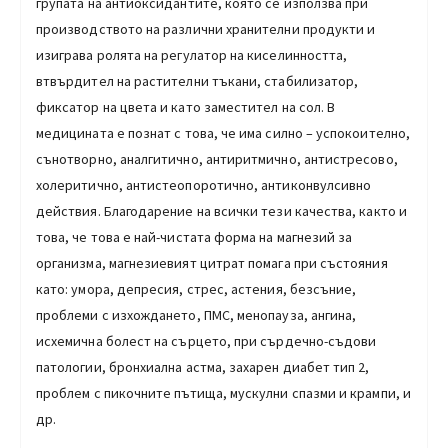
групата на антиоксидантите, която се използва при
производството на различни хранителни продукти и
изиграва ролята на регулатор на киселинността,
втвърдител на растителни тъкани, стабилизатор,
фиксатор на цвета и като заместител на сол. В
медицината е познат с това, че има силно – успокоително,
сънотворно, аналгитично, антиритмично, антистресово,
холеритично, антистеопоротично, антиконвулсивно
действия. Благодарение на всички тези качества, както и
това, че това е най-чистата форма на магнезий за
организма, магнезиевият цитрат помага при състояния
като: умора, депресия, стрес, астения, безсъние,
проблеми с изхождането, ПМС, менопауза, ангина,
исхемична болест на сърцето, при сърдечно-съдови
патологии, бронхиална астма, захарен диабет тип 2,
проблем с пикочните пътища, мускулни спазми и крампи, и
др.