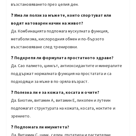
възстановяването през целия ден.
❓
Има ли ползи за мъжете, които спортуват или
водят натоварен начин на живот?
Да. Комбинацията подпомага мускулната функция,
метаболизма, кислородния обмен и по-бързото
възстановяване след тренировки.
❓
Подкрепя ли формулата простатното здраве?
Да. Сао палмето, цинкът, антиоксидантите и минералите
поддържат нормалната функция на простатата и са
подходящи за мъже в по-зряла възраст.
❓
Полезна ли е за кожата, косата и очите?
Да. Биотин, витамин А, витамин Е, ликопен и лутеин
подпомагат структурата на кожата, косата, ноктите и
зрението.
❓
Подпомага ли имунитета?
Да. Витамин С, цинк, селен, глутатион и растителни