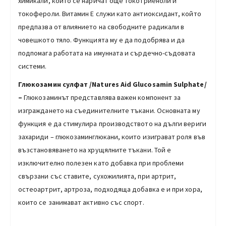
химикали, които се наричат още токотриеноли и
токофероли. Витамин Е служи като антиоксидант, който
предпазва от влиянието на свободните радикали в
човешкото тяло. Функцията му е да подобрява и да
подпомага работата на имунната и сърдечно-съдовата
системи.
Глюкозамин сулфат /Natures Aid Glucosamin Sulphate/
–
Глюкозаминът представлява важен компонент за
изграждането на съединителните тъкани. Основната му
функция е да стимулира производството на дълги вериги
захариди – глюкозаминглюкани, които изиграват роля във
възстановяването на хрущялните тъкани. Той е
изключително полезен като добавка при проблеми
свързани със ставите, сухожилията, при артрит,
остеоартрит, артроза, подходяща добавка е и при хора,
които се занимават активно със спорт.