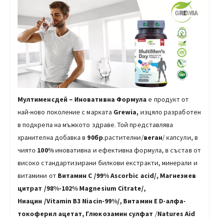
Мултименсдей – Иноватив
на
Формула
е продукт от
най-ново поколение с марката
Grewia,
изцяло разработен
в подкрепа на мъжкото здраве. Той представлява
хранителна добавка в
90бр
.растителни/
веган
/ капсули, в
чиято
100%
иновативна и ефективна формула, в състав от
високо стандартизирани билкови екстракти, минерали и
витамини от
Витамин С /99% Ascorbic acid/, Магнезиев
цитрат
/98%-102% Magnesium Citrate/
,
Ниацин
/Vitamin
B3 Niacin-99%/
,
Витамин Е D-алфа-
токоферил ацетат, Глюкозамин сулфат
/
Natures Aid