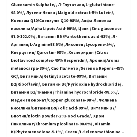
Glucosamin Sulphate/
, Л-Глутатион/L-glutathione-
98.0%/, Лутеин-Невен
/Maigold extract-5% Lutein/
,
Коензим Q10/Coenzyme Q10-98%/, Алфа Липоева
киселина/Apha Lipoic Acid-99%/, Цинк /Zinc gluconate
97.0-102.0%/, Витамин B5 /Pantothenic acid-98%/, Л-
Аргинин/L-Arginine
98.5%/ ,Ликопен
/Lycopene-5%/
,
Квeрцетин/ Qarcetin
–
98%
/
,
Хесперидин /
Citrus
bioflavnoid
complex
-40%
Hesperidin
/, Арония/Aronia
melanocarpa-80%/, Сао Палмето /Serenoa Repens
–
45%
GC/, Витамин А/Retinyl acetate-99%/, Витамин
В2/Riboflavin/, Витамин В6/Рyridoxine hydrochloride/,
Витамин В1/Тиамин /Тhiamine hydrochloride-98.5%/,
Меден Глюконат/Copper gluconate-98%/, Фолиева
киселина/Витамин B9/Folic acid-99%/, Витамин B7/
Биотин/Biotin powder-2%Food Grade/, Хром
Пиколинат/Chromium picolinate-90.0%/, Vitamin
K/Phytomenadione-5.1%/, Селен /L-Selenomethionine –