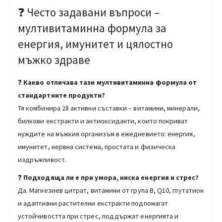
❓ Често задавани въпроси –
мултивитаминна формула за
енергия, имунитет и цялостно
мъжко здраве
❓
Какво отличава тази мултивитаминна формула от
стандартните продукти?
Тя комбинира 28 активни съставки – витамини, минерали,
билкови екстракти и антиоксиданти, които покриват
нуждите на мъжкия организъм в ежедневието: енергия,
имунитет, нервна система, простата и физическа
издръжливост.
❓
Подходяща ли е при умора, ниска енергия и стрес?
Да. Магнезиев цитрат, витамини от група B, Q10, глутатион
и адаптивни растителни екстракти подпомагат
устойчивостта при стрес, поддържат енергията и