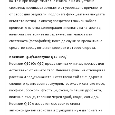
както и при продължително излагане на изкуствена
светлина; предпазва зрението от увреждане причинено
от свободни радикали; подпомага функциите на макулата
(жълтото петно) на окото; предотвратява или забавя
процесите на очна дегенерация и появата на катаракта;
намалява симптомите на свръхчувствителност към
светлината (фотофобия); може да служи за превантивно
средство срещу някои видове рак и атеросклероза.
Коензим Q10/Coenzyme Q10-98%/
Коензим Q10 (Co-Q10) представлява химикал, произведен
естествено от нашето тяло. Неговата функция отговаря за
растежа и поддържането. Естествено той се съдържа в
следните храни: сьомга, скумрия, говеждо и свинско месо,
карфиол, броколи, фъстъци, сусам, пилешки дробчета,
пилешко сърце, телешки черен дроб, ягоди, соя и др.
Коензим Q-10 е известен със своите силни
антиоксидантни свойства и функцията му е да помага на