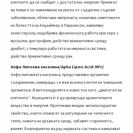
клетките да се снабдят с достатъчно енергия. Приемът
му помага за: намаляване на риска от сърдечно-съдови
заболявания; облекчава мигрената; намалява симптомите
на болестта на Алцхаймер и Паркинсон; намалява
холестерола; подобрява физическата работа при хора с
мускулна дистрофия; действа превантивно срещу
диабет; стимулира работата на имунната система;
действа превантивно срещу рак.
Алфа Липоева киселина/Apha Lipoic Acid-99%/
Алфа-липовеата киселина, представлява органично
съединение, намиращо се във всички клетки на човешкия
организъм. В митохондрията е известна като „двигател на
клетките“. Функцията ѝ е да превръща хранителните
вещества в енергия. Притежава мощни антиоксидантни
свойства, които спомагат за регулиране на телесното
тегло, нивата на кръвната захар, забавят стареенето,
влияят благоприятно върху нервната система и намаляват