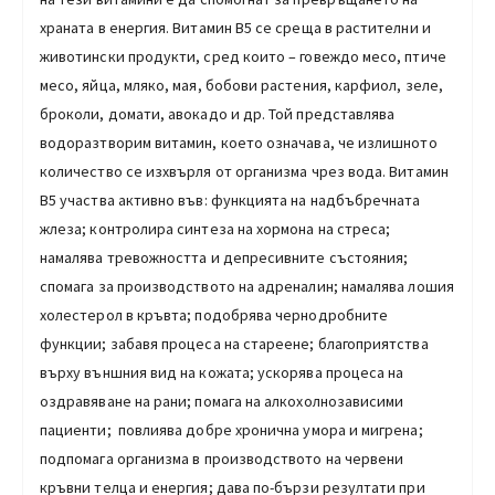
храната в енергия. Витамин В5 се среща в растителни и
животински продукти, сред които – говеждо месо, птиче
месо, яйца, мляко, мая, бобови растения, карфиол, зеле,
броколи, домати, авокадо и др. Той представлява
водоразтворим витамин, което означава, че излишното
количество се изхвърля от организма чрез вода. Витамин
B5 участва активно във: функцията на надбъбречната
жлеза; контролира синтеза на хормона на стреса;
намалява тревожността и депресивните състояния;
спомага за производството на адреналин; намалява лошия
холестерол в кръвта; подобрява чернодробните
функции; забавя процеса на стареене; благоприятства
върху външния вид на кожата; ускорява процеса на
оздравяване на рани; помага на алкохолнозависими
пациенти; повлиява добре хронична умора и мигрена;
подпомага организма в производството на червени
кръвни телца и енергия; дава по-бързи резултати при