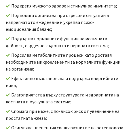
Подкрепя мъжкото здраве и стимулира имунитета;
Подпомага организма при стресови ситуации в
напрегнатото ежедневие и укрепва психо-
емоционалния баланс;
Поддържа нормалните функции на мозъчната
дейност, сърдечно-съдовата и нервната система;
Подсилва метаболитните процеси като доставя
необходимите микроелементи за нормалните функции
на организма;
Ефективно възстановява и поддържа енергийните
нива;
Благоприятства върху структурата и здравината на
костната и мускулната система;
Спомага при мъже, с по-висок риск от увеличение на
простатната жлеза;
Осигурява превенция срещу развитие на остеопороза