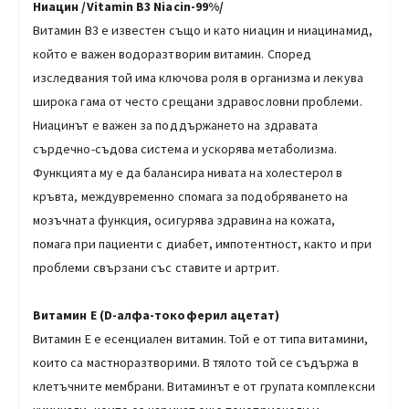
Ниацин /Vitamin B3 Niacin-99%/
Витамин В3 е известен също и като ниацин и ниацинамид,
който е важен водоразтворим витамин. Според
изследвания той има ключова роля в организма и лекува
широка гама от често срещани здравословни проблеми.
Ниацинът е важен за поддържането на здравата
сърдечно-съдова система и ускорява метаболизма.
Функцията му е да балансира нивата на холестерол в
кръвта, междувременно спомага за подобряването на
мозъчната функция, осигурява здравина на кожата,
помага при пациенти с диабет, импотентност, както и при
проблеми свързани със ставите и артрит.
Витамин Е
(D-
алфа-токоферил ацетат)
Витамин Е е есенциален витамин. Той е от типа витамини,
които са мастноразтворими. В тялото той се съдържа в
клетъчните мембрани. Витаминът е от групата комплексни