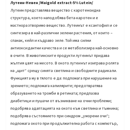
Лутеин-Невен
/Maigold extract-5% Lutein/
Лутеин представлява вещество с каротеноидна
структура, което наподобява бета-каротен и е
мастноразтворимо вещество. Лутеинът е ксантофил и се
синтезира в най-различни зелени растения, от които –
спанак, кейл и къдраво зеле. Той има силни
антиоксидантни качества и се метаболизира най-основно
в очите. В животинските продукти лутеинът придава
жълтия цвят на месото. В окото лутеинът изиграва ролята
на „щит“ срещу синята светлина и свободните радикали.
Функцията му в тялото е да: подпомага при нарушение на
зрението; подпомага капилярите; предотвратява
образуването на тромби в ретината; предпазва
диабетици и пушачи от възникване на очни проблеми;
подобрява адаптацията на окото към светлина и тъмнина;
подобрява състоянието при синдром „уморени очи“;
подпомага окото при продължителна работа с компютър,