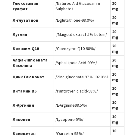
Глюкозамин
/Natures Aid Glucosamin
20
сулфат
Sulphate/
mg
20
Л-глутатион
/L-glutathione-98.0%/
mg
20
Лутеин
/
Maigold extract-5% Lutein/
mg
20
Коензим Q10
/Coenzyme Q10-98%/
mg
Алфа-Липоевата
20
/Apha Lipoic Acid-99%/
Киселина
mg
10
Цинк Глюконат
/Zinc gluconate 97.0-102.0%/
mg
10
Витамин В5
/Pantothenic acid-98%/
mg
10
Л-Аргинин
/L-Arginine98.5%/
mg
10
Ликопен
/Lycopene-5%/
mg
10
Квeрцетин
/Qarcetin-98%/