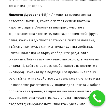
организма при стрес.
Ликопен /Lycopene-5%/ –
Ликопенът представлява
естествен пигмент, който е част от семейството на
каротеноидите. Ликопенът има пряко участие в
оцветяването на доматите, динята, розовия грейпфрут,
папая, кайсия и др. Употребата му се смята за полезна,
тъй като притежава силни антиоксидантни свойства,
както и влияе пряко върху свободните радикали в
организма. Той има изключително високо съдържание на
витамин Е, който спомага за снабдяването на клетките с
кислород. Приемът му е подходящ за превенция срещу
рак, тъй като има свойството да замразява клетките и да
не позволява развитието им; подмладява кожата и забавя
процеса на стареене; заздравява косъма и намалява
оцветяването на косата, вследствие на напредването на
възрастта; стимулира потентността и увеличава