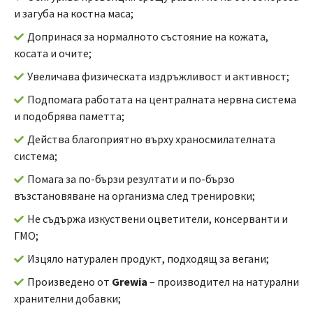
и загуба на костна маса;
Допринася за нормалното състояние на кожата,
косата и очите;
Увеличава физическата издръжливост и активност;
Подпомага работата на централната нервна система
и подобрява паметта;
Действа благоприятно върху храносмилателната
система;
Помага за по-бързи резултати и по-бързо
възстановяване на организма след тренировки;
Не съдържа изкуствени оцветители, консерванти и
ГМО;
Изцяло натурален продукт, подходящ за вегани;
Произведено от
Grewia
– производител на натурални
хранителни добавки;