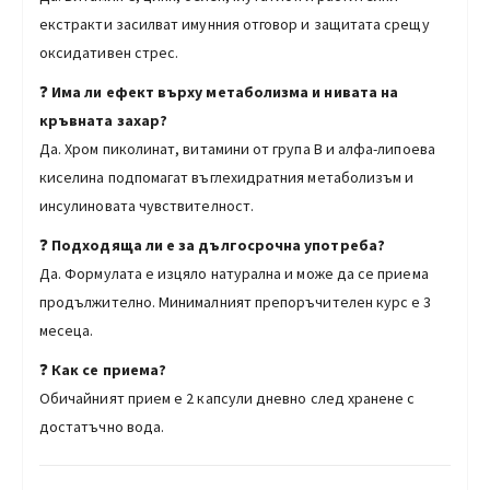
екстракти засилват имунния отговор и защитата срещу
оксидативен стрес.
❓
Има ли ефект върху метаболизма и нивата на
кръвната захар?
Да. Хром пиколинат, витамини от група B и алфа-липоева
киселина подпомагат въглехидратния метаболизъм и
инсулиновата чувствителност.
❓
Подходяща ли е за дългосрочна употреба?
Да. Формулата е изцяло натурална и може да се приема
продължително. Минималният препоръчителен курс е 3
месеца.
❓
Как се приема?
Обичайният прием е 2 капсули дневно след хранене с
достатъчно вода.