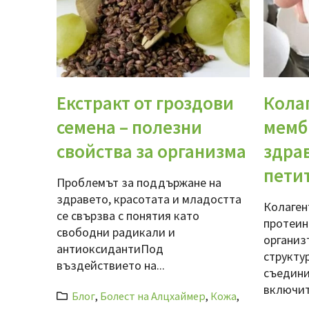
Екстракт от гроздови
Колаг
семена – полезни
мемб
свойства за организма
здрав
пети
Проблемът за поддържане на
здравето, красотата и младостта
Колаген
се свързва с понятия като
протеин
свободни радикали и
организ
антиоксидантиПод
структу
въздействието на...
съедини
включите
Блог
,
Болест на Алцхаймер
,
Кожа
,