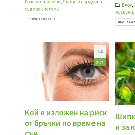
Разширени вени
,
Сърце и сърдечно-
Блог
,
съдова система
мускули,
ПРОЧЕТИ ПОВЕЧЕ...
ПРОЧЕТИ П
14
окт.
Kой е изложен на риск
Шипка
от бръчки по време на
и за 
сън