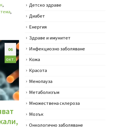
к
,
Детско здраве
стема
,
Диабет
Енергия
Здраве и имунитет
Инфекциозно заболяване
06
окт.
Кожа
Красота
Менопауза
Метаболизъм
Множествена склероза
яват
Мозък
кали,
Онкологично заболяване