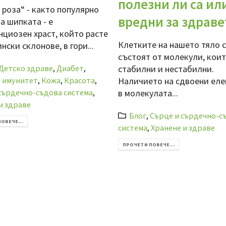
полезни ли са ил
 роза“ - както популярно
вредни за здраве
а шипката - е
нциозен храст, който расте
Клетките на нашето тяло 
нски склонове, в гори...
състоят от молекули, коит
Детско здраве
,
Диабет
,
стабилни и нестабилни.
и имунитет
,
Кожа
,
Красота
,
Наличието на сдвоени ел
сърдечно-съдова система
,
в молекулата...
и здраве
Блог
,
Сърце и сърдечно-с
ОВЕЧЕ...
система
,
Хранене и здраве
ПРОЧЕТИ ПОВЕЧЕ...