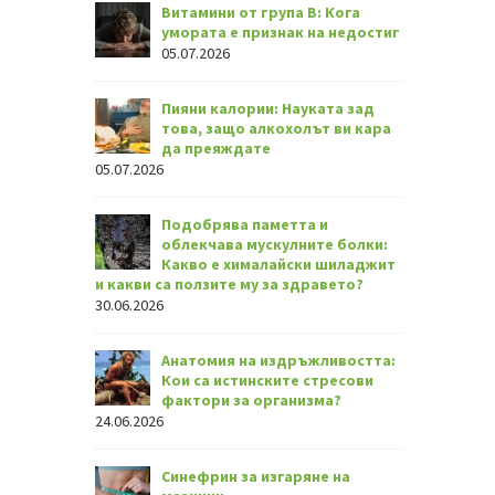
Витамини от група В: Кога
умората е признак на недостиг
05.07.2026
Пияни калории: Науката зад
това, защо алкохолът ви кара
да преяждате
05.07.2026
Подобрява паметта и
облекчава мускулните болки:
Какво е хималайски шиладжит
и какви са ползите му за здравето?
30.06.2026
Анатомия на издръжливостта:
Кои са истинските стресови
фактори за организма?
24.06.2026
Синефрин за изгаряне на