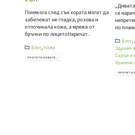
„Дивата
Понякога след сън хората могат да
се нарич
забележат не гладка, розова и
непрете
отпочинала кожа, а мрежа от
по плани
бръчки по лицетоНаричат...
Блог
,
Блог
,
Кожа
Здраве 
Сърце и 
ПРОЧЕТИ ПОВЕЧЕ...
Хранене 
ПРОЧЕТИ П