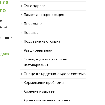
и са
Очно здраве
то
Памет и концентрация
се
Пневмония
о са
Подагра
ектрони
Подуване на стомаха
Разширени вени
ъдова
Стави, мускули, спортни
натоварвания
Сърце и сърдечно-съдова система
Хормонални проблеми
Хранене и здраве
Храносмилателна система