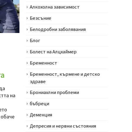
Алкохолна зависимост
Безсъние
Белодробни заболявания
Блог
Болест на Алцхаймер
Бременност
та
Бременност, кърмене и детско
здраве
да
Брониахлни проблеми
тта на
бъбреци
ето
Деменция
 обаче
Депресия и нервни състояния