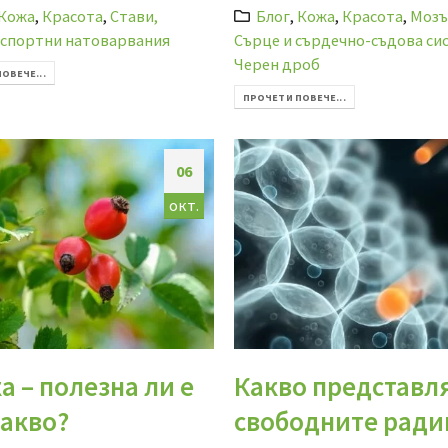
Кожа
,
Красота
,
Стави,
Блог
,
Кожа
,
Красота
,
Мозъ
 спортни натоварвания
Сърце и сърдечно-съдова си
Черен дроб
ОВЕЧЕ...
ПРОЧЕТИ ПОВЕЧЕ...
06
окт.
 – полезна ли е
Какво представл
какво?
свободните ради