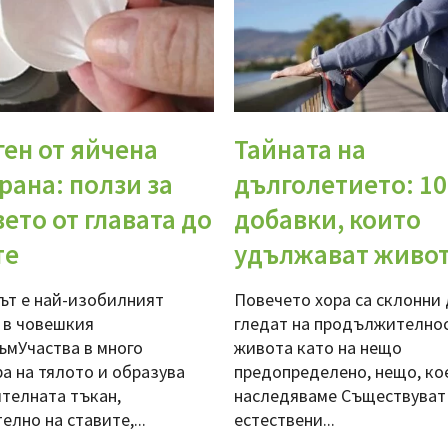
ен от яйчена
Тайната на
рана: ползи за
дълголетието: 10
ето от главата до
добавки, които
те
удължават живо
ът е най-изобилният
Повечето хора са склонни 
 в човешкия
гледат на продължителнос
ъмУчаства в много
живота като на нещо
ра на тялото и образува
предопределено, нещо, ко
телната тъкан,
наследяваме Съществуват
лно на ставите,...
естествени...