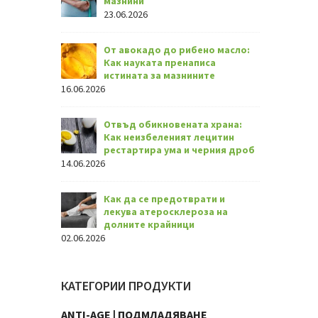
мазнини
23.06.2026
От авокадо до рибено масло:
Как науката пренаписа
истината за мазнините
16.06.2026
Отвъд обикновената храна:
Как неизбеленият лецитин
рестартира ума и черния дроб
14.06.2026
Как да се предотврати и
лекува атеросклероза на
долните крайници
02.06.2026
КАТЕГОРИИ ПРОДУКТИ
ANTI-AGE | ПОДМЛАДЯВАНЕ