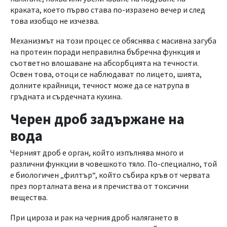
краката, което първо става по-изразено вечер и след
това изобщо не изчезва.
Механизмът на този процес се обяснява с масивна загуба
на протеин поради неправилна бъбречна функция и
съответно влошаване на абсорбцията на течности.
Освен това, отоци се наблюдават по лицето, шията,
долните крайници, течност може да се натрупа в
гръдната и сърдечната кухина.
Черен дроб задържане на
вода
Черният дроб е орган, който изпълнява много и
различни функции в човешкото тяло. По-специално, той
е биологичен „филтър“, който събира кръв от червата
през порталната вена и я пречиства от токсични
вещества.
При цироза и рак на черния дроб налягането в