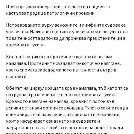
При портална хипертония в тялото на пациента
настъпват редица патологични промени:
Натоварването върху венозните и лимфните съдове се
увеличава. Налягането в тях се увеличава и в резултат на
това течността започва да прониква през стените им в
коремната кухина.
Концентрацията на протеини в кръвната плазма
намалява. Протеините създават онкотично налягане,
което спомага за задържането на течности вътре в
съдовете.
Обемът на циркулиращата кръв намалява, тъй като тя се
натрупва в разширените вени на коремната кухина.
Кръвното налягане намалява, кръвният поток във
всички останали органи се влошава. Тялото се опитва да
елиминира тези нарушения, активират се механизми,
които насърчават свиването на съдовете и
задържането на натрий, а след това и на вода. Поради