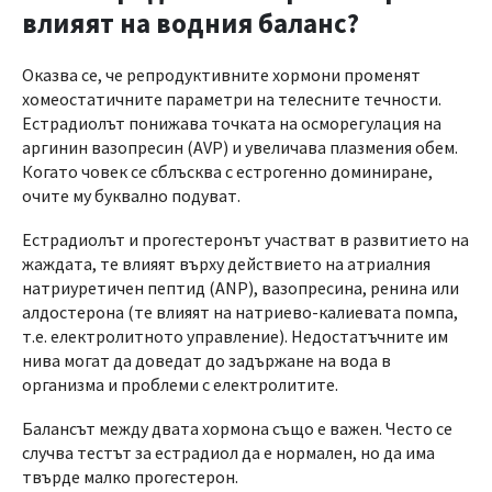
влияят на водния баланс?
Оказва се, че репродуктивните хормони променят
хомеостатичните параметри на телесните течности.
Естрадиолът понижава точката на осморегулация на
аргинин вазопресин (AVP) и увеличава плазмения обем.
Когато човек се сблъсква с естрогенно доминиране,
очите му буквално подуват.
Естрадиолът и прогестеронът участват в развитието на
жаждата, те влияят върху действието на атриалния
натриуретичен пептид (ANP), вазопресина, ренина или
алдостерона (те влияят на натриево-калиевата помпа,
т.е. електролитното управление). Недостатъчните им
нива могат да доведат до задържане на вода в
организма и проблеми с електролитите.
Балансът между двата хормона също е важен. Често се
случва тестът за естрадиол да е нормален, но да има
твърде малко прогестерон.