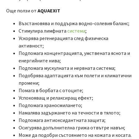
Още ползи от
AQUAEXIT
Възстановява и поддържа водно-солевия баланс;
Стимулира лимфната
система
;
Ускорява регенерацията след физическа
активност;
Подпомага концентрацията, умствената яснота и
енергийните нива;
Подпомага мускулната и нервната система;
Подобрява адаптацията към полети и климатични
промени;
Помага в борбата с отоците;
Успокояващ и релаксиращ ефект;
Подпомага храносмилането;
Намалява задържането на течности в тялото;
Подпомага антиоксидантната защита;
Осигурява допълнителна грижа отвътре навън;
Може да подобри състоянието на кожата и косата.