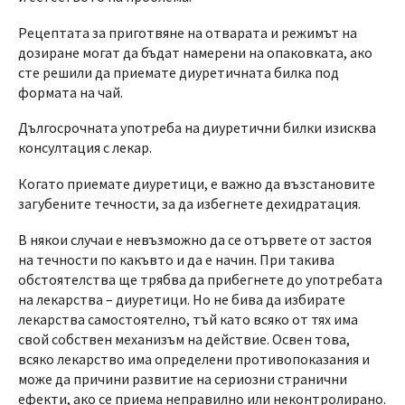
Рецептата за приготвяне на отварата и режимът на
дозиране могат да бъдат намерени на опаковката, ако
сте решили да приемате диуретичната билка под
формата на чай.
Дългосрочната употреба на диуретични билки изисква
консултация с лекар.
Когато приемате диуретици, е важно да възстановите
загубените течности, за да избегнете дехидратация.
В някои случаи е невъзможно да се отървете от застоя
на течности по какъвто и да е начин. При такива
обстоятелства ще трябва да прибегнете до употребата
на лекарства – диуретици. Но не бива да избирате
лекарства самостоятелно, тъй като всяко от тях има
свой собствен механизъм на действие. Освен това,
всяко лекарство има определени противопоказания и
може да причини развитие на сериозни странични
ефекти, ако се приема неправилно или неконтролирано.