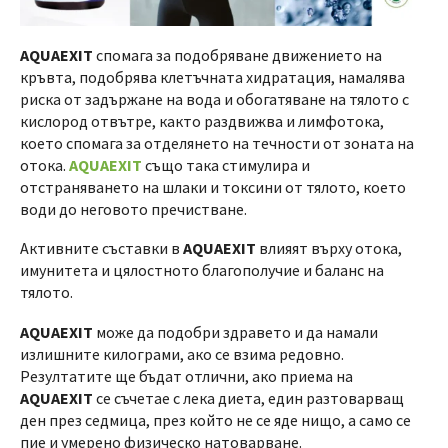
AQUAEXIT
спомага за подобряване движението на
кръвта, подобрява клетъчната хидратация, намалява
риска от задържане на вода и обогатяване на тялото с
кислород отвътре, както раздвижва и лимфотока,
което спомага за отделянето на течности от зоната на
отока.
AQUAEXIT
също така стимулира и
отстраняването на шлаки и токсини от тялото, което
води до неговото пречистване.
Активните съставки в
AQUAEXIT
влияят върху отока,
имунитета и цялостното благополучие и баланс на
тялото.
AQUAEXIT
може да подобри здравето и да намали
излишните килограми, ако се взима редовно.
Резултатите ще бъдат отлични, ако приема на
AQUAEXIT
се съчетае с лека диета, един разтоварващ
ден през седмица, през който не се яде нищо, а само се
пие и умерено физическо натоварване.