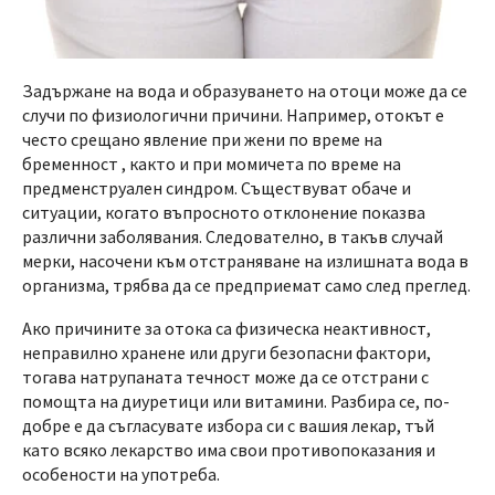
Задържане на вода и образуването на отоци може да се
случи по физиологични причини. Например, отокът е
често срещано явление при жени по време на
бременност , както и при момичета по време на
предменструален синдром. Съществуват обаче и
ситуации, когато въпросното отклонение показва
различни заболявания. Следователно, в такъв случай
мерки, насочени към отстраняване на излишната вода в
организма, трябва да се предприемат само след преглед.
Ако причините за отока са физическа неактивност,
неправилно хранене или други безопасни фактори,
тогава натрупаната течност може да се отстрани с
помощта на диуретици или витамини. Разбира се, по-
добре е да съгласувате избора си с вашия лекар, тъй
като всяко лекарство има свои противопоказания и
особености на употреба.