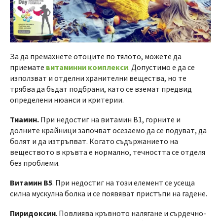
За да премахнете отоците по тялото, можете да
приемате
витаминни комплекси
. Допустимо е да се
използват и отделни хранителни вещества, но те
трябва да бъдат подбрани, като се вземат предвид
определени нюанси и критерии.
Тиамин.
При недостиг на витамин B1, горните и
долните крайници започват осезаемо да се подуват, да
болят и да изтръпват. Когато съдържанието на
веществото в кръвта е нормално, течността се отделя
без проблеми.
Витамин B5
. При недостиг на този елемент се усеща
силна мускулна болка и се появяват пристъпи на гадене.
Пиридоксин
. Повлиява кръвното налягане и сърдечно-