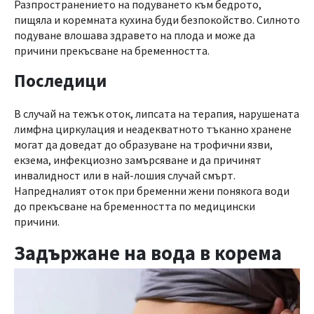
Разпространението на подуването към бедрото,
пищяла и коремната кухина буди безпокойство. Силното
подуване влошава здравето на плода и може да
причини прекъсване на бременността.
Последици
В случай на тежък оток, липсата на терапия, нарушената
лимфна циркулация и неадекватното тъканно хранене
могат да доведат до образуване на трофични язви,
екзема, инфекциозно замърсяване и да причинят
инвалидност или в най-лошия случай смърт.
Напредналият оток при бременни жени понякога води
до прекъсване на бременността по медицински
причини.
Задържане на вода в корема