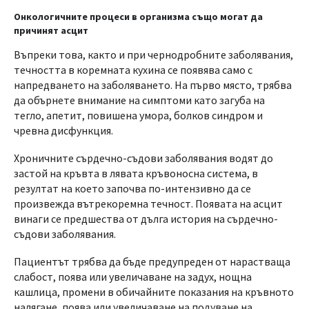
Онкологичните процеси в организма също могат да
причинят асцит
Въпреки това, както и при чернодробните заболявания,
течността в коремната кухина се появява само с
напредването на заболяването. На първо място, трябва
да обърнете внимание на симптоми като загуба на
тегло, апетит, повишена умора, болков синдром и
чревна дисфункция.
Хроничните сърдечно-съдови заболявания водят до
застой на кръвта в лявата кръвоносна система, в
резултат на което започва по-интензивно да се
произвежда вътрекоремна течност. Появата на асцит
винаги се предшества от дълга история на сърдечно-
съдови заболявания.
Пациентът трябва да бъде предупреден от нарастваща
слабост, поява или увеличаване на задух, нощна
кашлица, промени в обичайните показания на кръвното
налягане, поява или увеличаване на подуване на