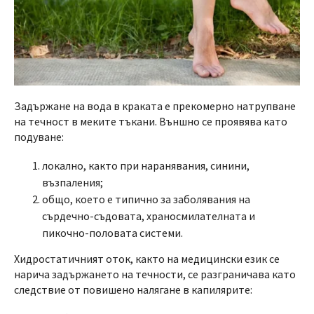
Задържане на вода в кракатa е прекомерно натрупване
на течност в меките тъкани. Външно се проявява като
подуване:
локално, както при наранявания, синини,
възпаления;
общо, което е типично за заболявания на
сърдечно-съдовата, храносмилателната и
пикочно-половата системи.
Хидростатичният оток, както на медицински език се
нарича задържането на течности, се разграничава като
следствие от повишено налягане в капилярите: