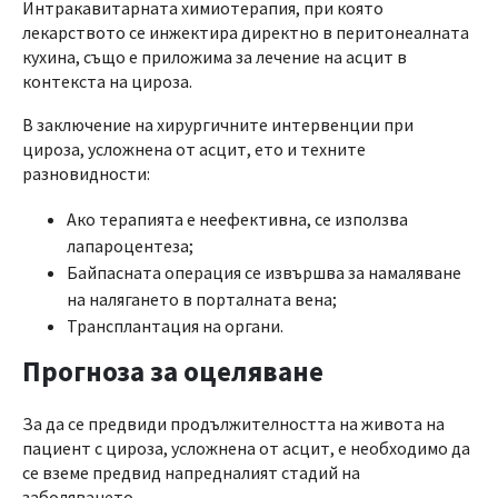
Интракавитарната химиотерапия, при която
лекарството се инжектира директно в перитонеалната
кухина, също е приложима за лечение на асцит в
контекста на цироза.
В заключение на хирургичните интервенции при
цироза, усложнена от асцит, ето и техните
разновидности:
Ако терапията е неефективна, се използва
лапароцентеза;
Байпасната операция се извършва за намаляване
на налягането в порталната вена;
Трансплантация на органи.
Прогноза за оцеляване
За да се предвиди продължителността на живота на
пациент с цироза, усложнена от асцит, е необходимо да
се вземе предвид напредналият стадий на
заболяването.