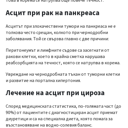
това в корема се натрупва още повече течност.
Асцит при рак на панкреаса
Асцитът при злокачествени тумори на панкреаса не е
толкова често срещан, колкото при чернодробни
заболявания. Той се свързва главно с две причини:
Перитонеумът и лимфните съдове са засегнати от
ракови клетки, което в крайна сметка нарушава
реабсорбцията на течност, която се натрупва в корема.
Увреждане на чернодробната тъкан от туморни клетки
и развитие на портална хипертония.
Лечение на асцит при цироза
Според медицинската статистика, по-голямата част (до
90%) от пациентите с диагностициран асцит приемат
диуретици и са на специална диета, която помага за
възстановяване на водно-солевия баланс.