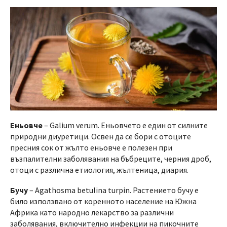
Еньовче
– Galium verum. Еньовчето е един от силните
природни диуретици. Освен да се бори с отоците
пресния сок от жълто еньовче е полезен при
възпалителни заболявания на бъбреците, черния дроб,
отоци с различна етиология, жълтеница, диария.
Бучу
– Agathosma betulina turpin. Растението бучу е
било използвано от коренното население на Южна
Африка като народно лекарство за различни
заболявания, включително инфекции на пикочните