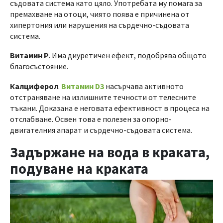
съдовата система като цяло. Употребата му помага за
премахване на отоци, чиято поява е причинена от
хипертония или нарушения на сърдечно-съдовата
система.
Витамин Р
. Има диуретичен ефект, подобрява общото
благосъстояние.
Калциферол
.
Витамин D3
насърчава активното
отстраняване на излишните течности от телесните
тъкани. Доказана е неговата ефективност в процеса на
отслабване. Освен това е полезен за опорно-
двигателния апарат и сърдечно-съдовата система.
Задържане на вода в кракатa,
подуване на краката