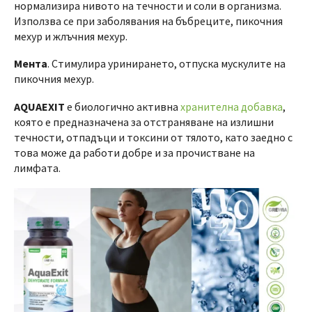
нормализира нивото на течности и соли в организма.
Използва се при заболявания на бъбреците, пикочния
мехур и жлъчния мехур.
Мента
. Стимулира уринирането, отпуска мускулите на
пикочния мехур.
AQUAEXIT
е биологично активна
хранителна добавка
,
която е предназначена за отстраняване на излишни
течности, отпадъци и токсини от тялото, като заедно с
това може да работи добре и за прочистване на
лимфата.