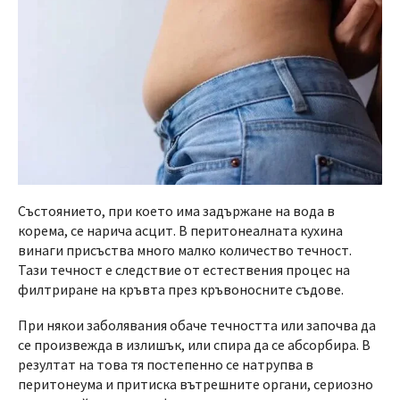
Състоянието, при което има задържане на вода в
корема, се нарича асцит. В перитонеалната кухина
винаги присъства много малко количество течност.
Тази течност е следствие от естествения процес на
филтриране на кръвта през кръвоносните съдове.
При някои заболявания обаче течността или започва да
се произвежда в излишък, или спира да се абсорбира. В
резултат на това тя постепенно се натрупва в
перитонеума и притиска вътрешните органи, сериозно