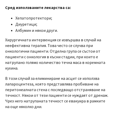
Сред използваните лекарства са:
Хепатопротектори;
Диуретици;
Албумин и някои други.
Хирургичната интервенция се извършва в случай на
неефективна терапия. Това често се случва при
онкологични пациенти. Отделна група се състои от
пациенти с онкология в късни стадии, при които е
натрупано голямо количество течна маса в коремната
кухина.
В този случай за елиминиране на асцит се използва
лапароцентеза, която представлява пробиване на
перитонеалната стена с последващо отстраняване на
течност. Някои от тези пациенти се нуждаят от дренаж.
Чрез него натрупаната течност се евакуира в рамките
на още няколко дни.