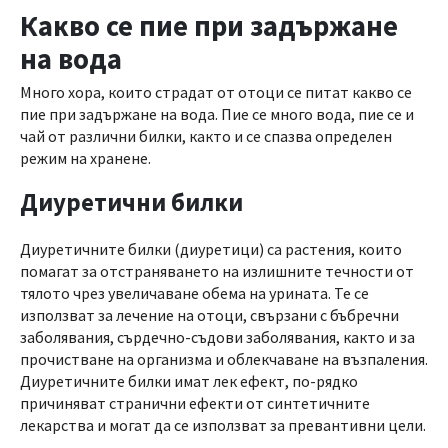
Какво се пие при задържане
на вода
Много хора, които страдат от отоци се питат какво се
пие при задържане на вода. Пие се много вода, пие се и
чай от различни билки, както и се спазва определен
режим на хранене.
Диуретични билки
Диуретичните билки (диуретици) са растения, които
помагат за отстраняването на излишните течности от
тялото чрез увеличаване обема на урината. Те се
използват за лечение на отоци, свързани с бъбречни
заболявания, сърдечно-съдови заболявания, както и за
прочистване на организма и облекчаване на възпаления.
Диуретичните билки имат лек ефект, по-рядко
причиняват странични ефекти от синтетичните
лекарства и могат да се използват за превантивни цели.