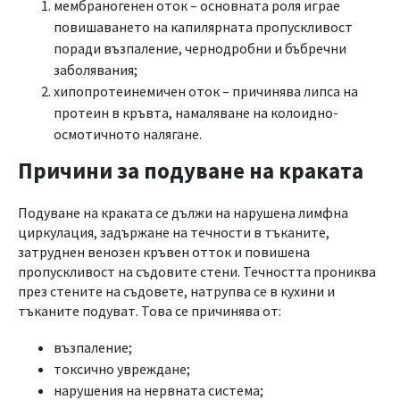
мембраногенен оток – основната роля играе
повишаването на капилярната пропускливост
поради възпаление, чернодробни и бъбречни
заболявания;
хипопротеинемичен оток – причинява липса на
протеин в кръвта, намаляване на колоидно-
осмотичното налягане.
Причини за подуване на краката
Подуване на краката се дължи на нарушена лимфна
циркулация, задържане на течности в тъканите,
затруднен венозен кръвен отток и повишена
пропускливост на съдовите стени. Течността прониква
през стените на съдовете, натрупва се в кухини и
тъканите подуват. Това се причинява от:
възпаление;
токсично увреждане;
нарушения на нервната система;