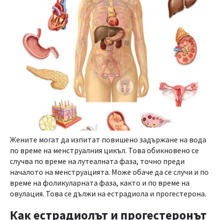
Жените могат да изпитат повишено задържане на вода
по време на менструалния цикъл. Това обикновено се
случва по време на лутеалната фаза, точно преди
началото на менструацията. Може обаче да се случи и по
време на фоликуларната фаза, както и по време на
овулация. Това се дължи на естрадиола и прогестерона.
Как естрадиолът и прогестеронът