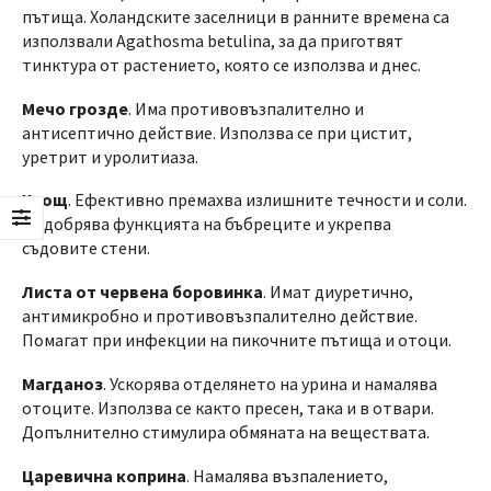
пътища. Холандските заселници в ранните времена са
използвали Agathosma betulina, за да приготвят
тинктура от растението, която се използва и днес.
Мечо грозде
. Има противовъзпалително и
антисептично действие. Използва се при цистит,
уретрит и уролитиаза.
Хвощ
. Ефективно премахва излишните течности и соли.
Подобрява функцията на бъбреците и укрепва
съдовите стени.
Листа от червена боровинка
. Имат диуретично,
антимикробно и противовъзпалително действие.
Помагат при инфекции на пикочните пътища и отоци.
Магданоз
. Ускорява отделянето на урина и намалява
отоците. Използва се както пресен, така и в отвари.
Допълнително стимулира обмяната на веществата.
Царевична коприна
. Намалява възпалението,