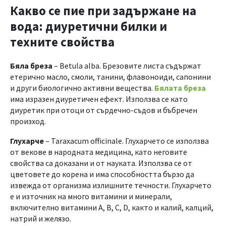
Какво се пие при задържане на
вода: диуретични билки и
техните свойства
Бяла бреза
– Betula alba. Брезовите листа съдържат
етерично масло, смоли, танини, флавоноиди, сапонини
и други биологично активни вещества.
Бялата бреза
има изразен диуретичен ефект. Използва се като
диуретик при отоци от сърдечно-съдов и бъбречен
произход.
Глyxapчe
– Таrахасum оffісіnаlе. Глухарчето се използва
от векове в народната медицина, като неговите
свойства са доказани и от науката. Използва се от
цветовете до корена и има способността бързо да
извежда от организма излишните течности. Глухарчето
е и източник на много витамини и минерали,
включително витамини A, B, C, D, както и калий, калций,
натрий и желязо.