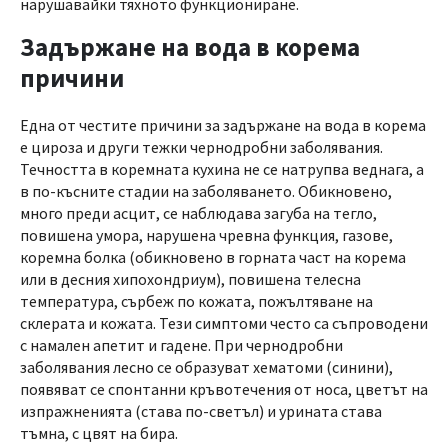
нарушавайки тяхното функциониране.
Задържане на вода в корема
причини
Една от честите причини за задържане на вода в корема
е цироза и други тежки чернодробни заболявания.
Течността в коремната кухина не се натрупва веднага, а
в по-късните стадии на заболяването. Обикновено,
много преди асцит, се наблюдава загуба на тегло,
повишена умора, нарушена чревна функция, газове,
коремна болка (обикновено в горната част на корема
или в десния хипохондриум), повишена телесна
температура, сърбеж по кожата, пожълтяване на
склерата и кожата. Тези симптоми често са съпроводени
с намален апетит и гадене. При чернодробни
заболявания лесно се образуват хематоми (синини),
появяват се спонтанни кръвотечения от носа, цветът на
изпражненията (става по-светъл) и урината става
тъмна, с цвят на бира.