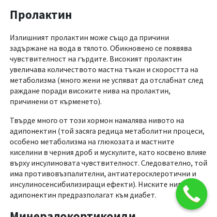
Пролактин
Излишният пролактин може също да причини
задържане на вода в тялото. Обикновено се появява
чувствителност на гърдите. Високият пролактин
увеличава количеството мастна тъкан и скоростта на
метаболизма (много жени не успяват да отслабнат след
раждане поради високите нива на пролактин,
причинени от кърменето).
Твърде много от този хормон намалява нивото на
адипонектин (той засяга редица метаболитни процеси,
особено метаболизма на глюкозата и мастните
киселини в черния дроб и мускулите, като косвено влияе
върху инсулиновата чувствителност. Следователно, той
има противовъзпалителни, антиатеросклеротични и
инсулиносенсибилизиращи ефекти). Ниските нива на
адипонектин предразполагат към диабет.
Минералокортикоиди