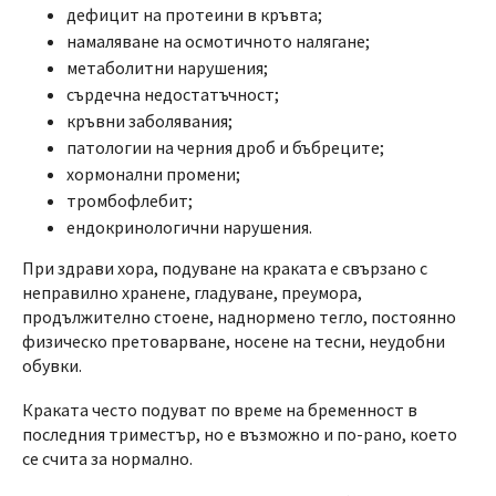
дефицит на протеини в кръвта;
намаляване на осмотичното налягане;
метаболитни нарушения;
сърдечна недостатъчност;
кръвни заболявания;
патологии на черния дроб и бъбреците;
хормонални промени;
тромбофлебит;
ендокринологични нарушения.
При здрави хора, подуване на краката е свързано с
неправилно хранене, гладуване, преумора,
продължително стоене, наднормено тегло, постоянно
физическо претоварване, носене на тесни, неудобни
обувки.
Краката често подуват по време на бременност в
последния триместър, но е възможно и по-рано, което
се счита за нормално.