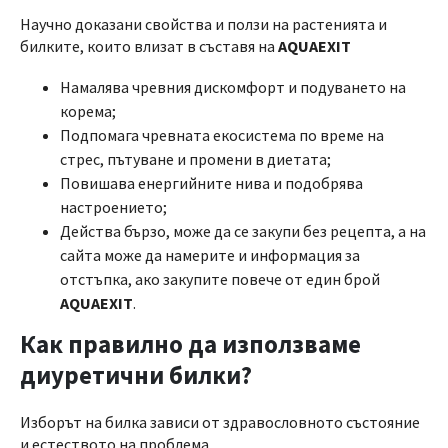
Научно доказани свойства и ползи на растенията и
билките, които влизат в съставя на
AQUAEXIT
Намалява чревния дискомфорт и подуването на
корема;
Подпомага чревната екосистема по време на
стрес, пътуване и промени в диетата;
Повишава енергийните нива и подобрява
настроението;
Действа бързо, може да се закупи без рецепта, а на
сайта може да намерите и информация за
отстъпка, ако закупите повече от един брой
AQUAEXIT
.
Как правилно да използваме
диуретични билки?
Изборът на билка зависи от здравословното състояние
и естеството на проблема.