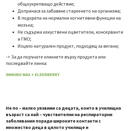
общоукрепващо действие;
Допринася за забавяне стареенето на организма;
В подкрепа на нормални когнитивни функции на
мозъка;
Не съдържа изкуствени оцветители, консерванти
и ГМО;
Изцяло натурален продукт, подходящ за вегани;
-> За да поръчате кликнете върху продукта или
последвайте линка:
IMMUNO MAX + ELDERBERRY
Не по – малко уязвими са децата, които в училищна
възраст са най – чувствителни на респираторни
заболявания поради широките контакти с
множество деца в цялото училище и