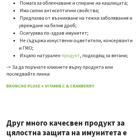
Помага за облекчаване и спиране на кашлицата;
Има силни антисептични свойства;
Предпазва от възникване на тежки заболявания и
увреждане на белия дроб;
Осигурява по-здрав имунитет;
Не съдържа изкуствени оцветители, консерванти
и ГМО;
Изцяло натурален
продукт
, подходящ за вегани;
-> За да поръчате кликнете върху продукта или
последвайте линка:
BRONCHO PLUSE + VITAMIN C & CRANBERRY
Друг много качесвен продукт за
цялостна защита на имунитета е