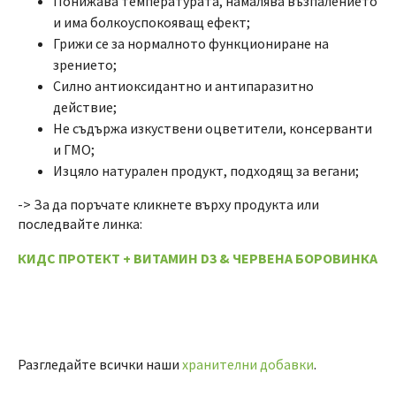
Понижава температурата, намалява възпалението
и има болкоуспокояващ ефект;
Грижи се за нормалното функциониране на
зрението;
Силно антиоксидантно и антипаразитно
действие;
Не съдържа изкуствени оцветители, консерванти
и ГМО;
Изцяло натурален продукт, подходящ за вегани;
-> За да поръчате кликнете върху продукта или
последвайте линка:
КИДС ПРОТЕКТ + ВИТАМИН D3 & ЧЕРВЕНА БОРОВИНКA
Разгледайте всички наши
хранителни добавки
.