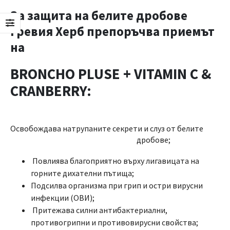
За защита на белите дробове
Гревия Херб препоръчва приемът
на
BRONCHO PLUSE + VITAMIN C &
CRANBERRY:
Освобождава натрупаните секрети и слуз от белите
дробове;
Повлиява благоприятно върху лигавицата на
горните дихателни пътища;
Подсилва организма при грип и остри вирусни
инфекции (ОВИ);
Притежава силни антибактериални,
противогрипни и противовирусни свойства;