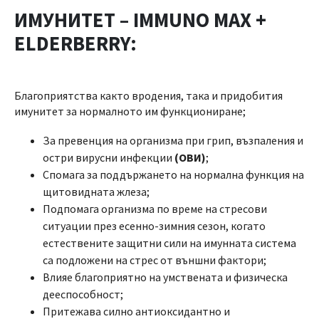
ИМУНИТЕТ – IMMUNO MAX +
ELDERBERRY:
Благоприятства както вродения, така и придобития
имунитет за нормалното им функциониране;
За превенция на организма при грип, възпаления и
остри вирусни инфекции
(ОВИ)
;
Спомага за поддържанeто на нормална функция на
щитовидната жлеза;
Подпомага организма по време на стресови
ситуации през есенно-зимния сезон, когато
естествените защитни сили на имунната система
са подложени на стрес от външни фактори;
Влияе благоприятно на умствената и физическа
дееспособност;
Притежава силно антиоксидантно и