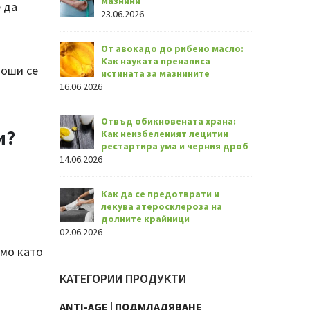
мазнини
 да
23.06.2026
От авокадо до рибено масло:
Как науката пренаписа
ноши се
истината за мазнините
16.06.2026
Отвъд обикновената храна:
и?
Как неизбеленият лецитин
рестартира ума и черния дроб
14.06.2026
Как да се предотврати и
лекува атеросклероза на
долните крайници
02.06.2026
амо като
КАТЕГОРИИ ПРОДУКТИ
ANTI-AGE | ПОДМЛАДЯВАНЕ