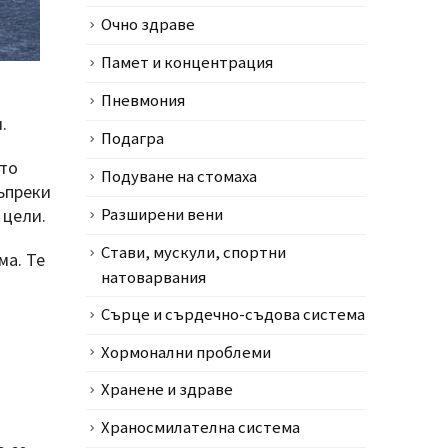
Очно здраве
Памет и концентрация
Пневмония
.
Подагра
ито
Подуване на стомаха
Въпреки
 цели.
Разширени вени
Стави, мускули, спортни
ма. Те
натоварвания
Сърце и сърдечно-съдова система
Хормонални проблеми
Хранене и здраве
Храносмилателна система