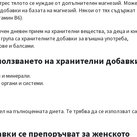
трес тялото се нуждае от допълнителен магнезий. Може
 добавки на базата на магнезий. Някои от тях съдържат
амин В6).
ичен дневен прием на хранителни вещества, за деца и ю
 група са хранителните добавки за външна употреба,
ове и балсами.
зползването на хранителни добавк
 и минерали.
органи и системи.
л на пълноценната диета. Те трябва да се използват с
вки се препоръчват за женското