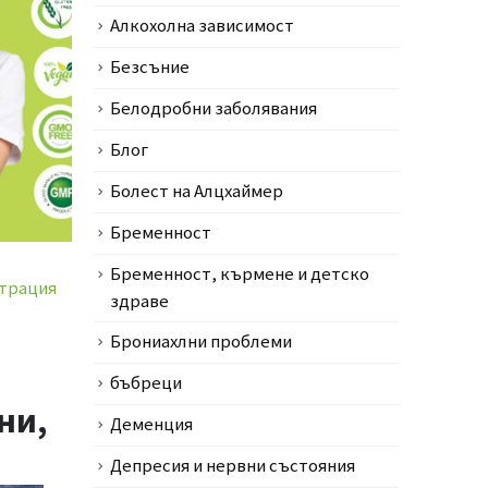
Алкохолна зависимост
Безсъние
Белодробни заболявания
Блог
Болест на Алцхаймер
Бременност
Бременност, кърмене и детско
нтрация
здраве
Брониахлни проблеми
бъбреци
ни,
Деменция
Депресия и нервни състояния