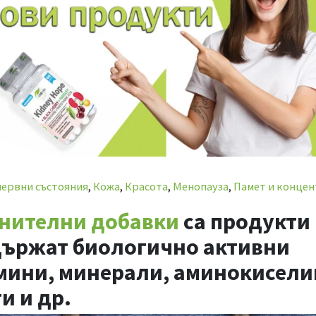
нервни състояния
,
Кожа
,
Красота
,
Менопауза
,
Памет и конце
нителни добавки
са продукти
ъдържат биологично активни
амини, минерали, аминокисели
и и др.