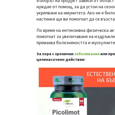
Изборът на продукт зависи от областт
нуждае от помощ, за да устои на сезо
укрепване на имунитета. Ако не е бил
настинки ще ви помогнат да се възста
По време на интензивна физическа ак
помогнат за увеличаване на издръжли
премахва болезнеността и мускулните
За хора с хронични
заболявания
или пре
целенасочено действие: