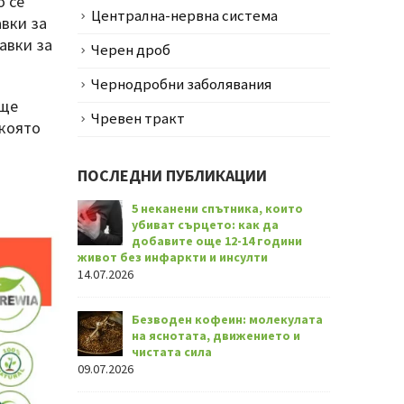
о се
Централна-нервна система
авки за
авки за
Черен дроб
Чернодробни заболявания
 ще
Чревен тракт
 която
ПОСЛЕДНИ ПУБЛИКАЦИИ
5 неканени спътника, които
убиват сърцето: как да
добавите още 12-14 години
живот без инфаркти и инсулти
14.07.2026
Безводен кофеин: молекулата
на яснотата, движението и
чистата сила
09.07.2026