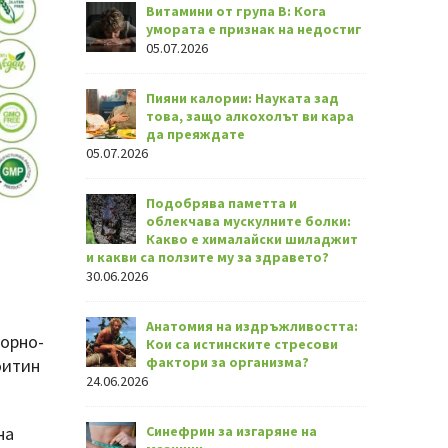
Витамини от група В: Кога
умората е признак на недостиг
05.07.2026
Пияни калории: Науката зад
това, защо алкохолът ви кара
да преяждате
05.07.2026
Подобрява паметта и
облекчава мускулните болки:
Какво е хималайски шиладжит
и какви са ползите му за здравето?
30.06.2026
Анатомия на издръжливостта:
порно-
Кои са истинските стресови
фактори за организма?
оитин
24.06.2026
на
Синефрин за изгаряне на