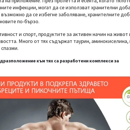
а на приложение. През пролетта и есента, когато тялот
нните инфекции, могат да се използват хранителни доб
о възможно да се избегне заболяване, хранителните доб
новите по-бързо.
тивност и спорт, продуктите за активен начин на живот
востта. Много от тях съдържат таурин, аминокиселина,
 спазми.
дразположение към тях са разработени комплекси за