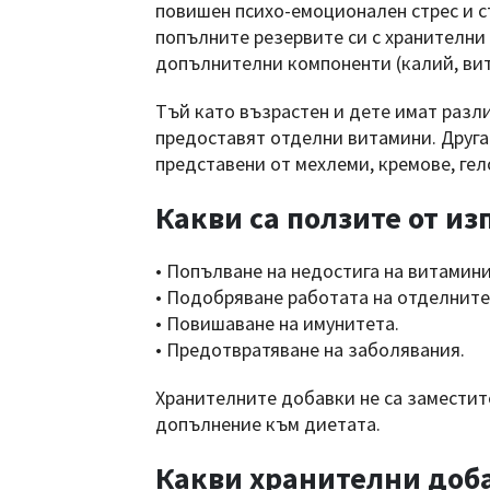
повишен психо-емоционален стрес и с
попълните резервите си с хранителни
допълнителни компоненти (калий, вит
Тъй като възрастен и дете имат разл
предоставят отделни витамини. Друга
представени от мехлеми, кремове, гел
Какви са ползите от и
• Попълване на недостига на витамини
• Подобряване работата на отделните 
• Повишаване на имунитета.
• Предотвратяване на заболявания.
Хранителните добавки не са заместите
допълнение към диетата.
Какви хранителни доба