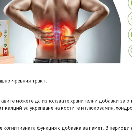
ашно-чревния тракт;
ставите можете да използвате хранителни добавки за о
ат калций за укрепване на костите и глюкозамин, хондр
когнитивната функция с добавка за памет. В периоди 