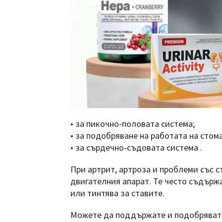
• за пикочно-половата система;
• за подобряване на работата на стом
• за сърдечно-съдовата система .
При артрит, артроза и проблеми със 
двигателния апарат. Те често съдърж
или тинтява за ставите.
Можете да поддържате и подобрявате 