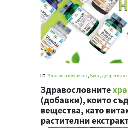
Здраве и имунитет
,
Блог
,
Депресия и 
Здравословните
хра
(добавки), които с
вещества, като вит
растителни екстракт