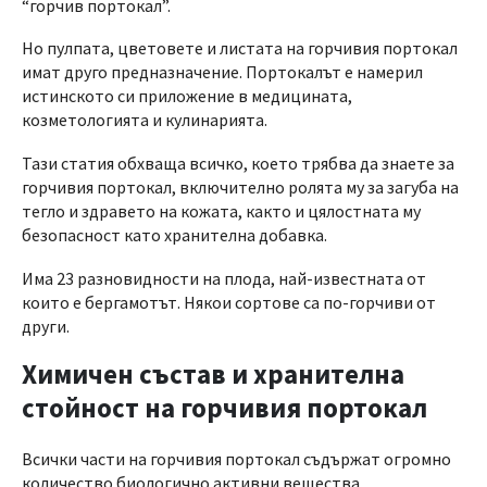
“горчив портокал”.
Но пулпата, цветовете и листата на горчивия портокал
имат друго предназначение. Портокалът е намерил
истинското си приложение в медицината,
козметологията и кулинарията.
Тази статия обхваща всичко, което трябва да знаете за
горчивия портокал, включително ролята му за загуба на
тегло и здравето на кожата, както и цялостната му
безопасност като хранителна добавка.
Има 23 разновидности на плода, най-известната от
които е бергамотът. Някои сортове са по-горчиви от
други.
Химичен състав и хранителна
стойност на горчивия портокал
Всички части на горчивия портокал съдържат огромно
количество биологично активни вещества.