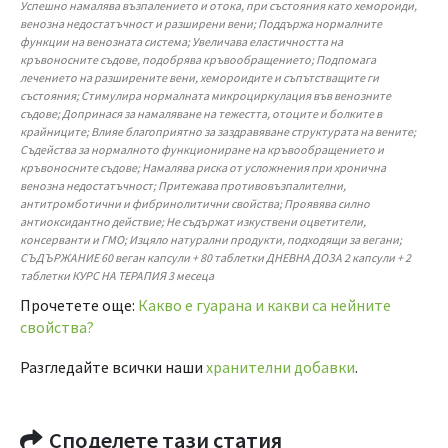
Успешно намалява възпалението и отока, при състояния като хемороиди,
венозна недостатъчност и разширени вени; Поддържа нормалните
функции на венозната система; Увеличава еластичността на
кръвоносните съдове, подобрява кръвообращението; Подпомага
лечението на разширените вени, хемороидите и съпътстващите ги
състояния; Стимулира нормалната микроциркулация във венозните
съдове; Допринася за намаляване на тежестта, отоците и болките в
крайниците; Влияе благоприятно за заздравяване структурата на вените;
Съдейства за нормалното функциониране на кръвообращението и
кръвоносните съдове; Намалява риска от усложнения при хронична
венозна недостатъчност; Притежава противовъзпалителни,
антитромботични и фибринолитични свойства; Проявява силно
антиоксидантно действие; Не съдържат изкуствени оцветители,
консерванти и ГМО; Изцяло натурални продукти, подходящи за вегани;
СЪДЪРЖАНИЕ 60 веган капсули + 80 таблетки ДНЕВНА ДОЗА 2 капсули + 2
таблетки КУРС НА ТЕРАПИЯ 3 месеца
Прочетете още:
Какво е гуарана и какви са нейните
свойства?
Разгледайте всички наши
хранителни добавки
.
Споделете тази статия