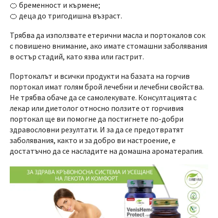
🍊 бременност и кърмене;
🍊 деца до тригодишна възраст.
Трябва да използвате етерични масла и портокалов сок
с повишено внимание, ако имате стомашни заболявания
в остър стадий, като язва или гастрит.
Портокалът и всички продукти на базата на горчив
портокал имат голям брой лечебни и лечебни свойства.
Не трябва обаче да се самолекувате. Консултацията с
лекар или диетолог относно ползите от горчивия
портокал ще ви помогне да постигнете по-добри
здравословни резултати. И за да се предотвратят
заболявания, както и за добро ви настроение, е
достатъчно да се насладите на домашна ароматерапия.