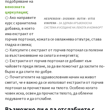
подобряване на
венозната
циркулация
;
🍊 Ако направите
HESPERIDIN – DIOSMIN – RUTIN – VITIS
курс с хранителна
VINIFERA
– ЗА ЗДРАВА КРЪВОНОСНА
СИСТЕМА И УСЕЩАНЕ НА ЛЕКОТА И КОМФОРТ
добавка, в която
има екстракт от
горчив портокал, кожата се овлажнява отвътре, става
гладка и свежа;
🍊 Капсулите с екстракт от горчив портокал са полезни
за възстановяване на силата и енергията;
🍊 Екстракти от горчив портокал се добавят към
чайовете преди лягане, за да ви помогнат да заспите по-
бързо и да спите по-добре.
🍊 Почитателите на здравословния начин на живот
смятат, че е важно да се използват екстракти от горчив
портокал за прочистване на тялото. Особено когато
човек иска, освен да прочисти тялото, да облекчи
подуването и да отслабне.
Възможно ли е да отслабнете с