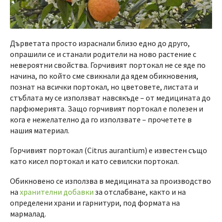
Дърветата просто израснали близо едно до друго,
опрашили се и станали родители на ново растение с
невероятни свойства. Горчивият портокал не се яде по
начина, по който сме свикнали да ядем обикновения,
познат на всички портокал, но цветовете, листата и
стъблата му се използват навсякъде – от медицината до
парфюмерията. Защо горчивият портокал е полезен и
кога е нежелателно да го използвате – прочетете в
нашия материал.
Горчивият портокал (Citrus aurantium) е известен също
като кисел портокал и като севилски портокал.
Обикновено се използва в медицината за производство
на
хранителни добавки
за отслабване, както и на
определени храни и гарнитури, под формата на
мармалад.