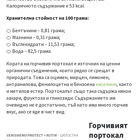
Калоричното съдържание е 53 kcal.
Хранителна стойност на 100 грама:
🍊 Белтъчини – 0,81 грама;
🍊 Мазнини – 0,31 грама;
🍊 Въглехидрати – 11,53 грама;
🍊 Вода – 82,5 грама.
Кората на горчивия портокал е източник на ценни
органични съединения, които рядко се срещат в
природата. Това са оцимен, мирцен, лимонен,
антранилова, фенилоцетна и бензоена
киселини
, както
и метилов естер. Портокалът също така съдържа някои
захари, фруктоза и гликозиди. Съдържанието им
очевидно не е достатъчно, тъй като има много горчив
вкус, ако се яде в чист вид.
Горчивият
портокал
VENISHEMO PROTECT + RUTIN
– ЦЯЛОСТНА