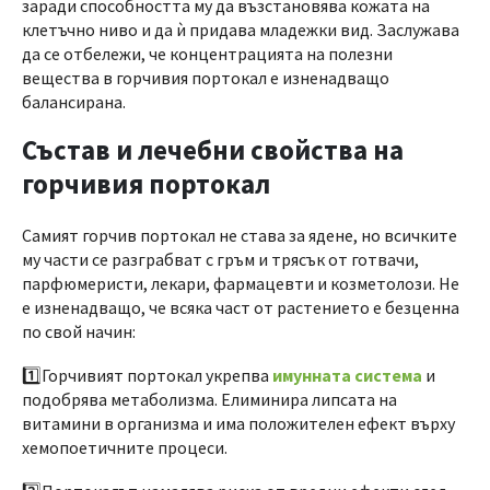
заради способността му да възстановява кожата на
клетъчно ниво и да ѝ придава младежки вид. Заслужава
да се отбележи, че концентрацията на полезни
вещества в горчивия портокал е изненадващо
балансирана.
Състав и лечебни свойства на
горчивия портокал
Самият горчив портокал не става за ядене, но всичките
му части се разграбват с гръм и трясък от готвачи,
парфюмеристи, лекари, фармацевти и козметолози. Не
е изненадващо, че всяка част от растението е безценна
по свой начин:
1️⃣Горчивият портокал укрепва
имунната система
и
подобрява метаболизма. Елиминира липсата на
витамини в организма и има положителен ефект върху
хемопоетичните процеси.