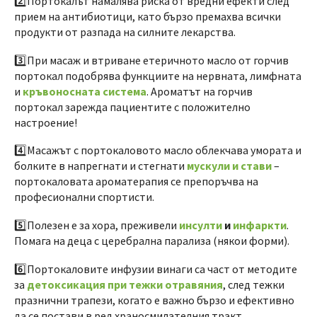
2️⃣Портокалът намалява риска от вредни ефекти след
прием на антибиотици, като бързо премахва всички
продукти от разпада на силните лекарства.
3️⃣При масаж и втриване етеричното масло от горчив
портокал подобрява функциите на нервната, лимфната
и
кръвоносната система
. Ароматът на горчив
портокал зарежда пациентите с положително
настроение!
4️⃣Масажът с портокаловото масло облекчава умората и
болките в напрегнати и стегнати
мускули и стави
–
портокаловата ароматерапия се препоръчва на
професионални спортисти.
5️⃣Полезен е за хора, преживели
инсулти
и
инфаркти
.
Помага на деца с церебрална парализа (някои форми).
6️⃣Портокаловите инфузии винаги са част от методите
за
детоксикация при тежки отравяния
, след тежки
празнични трапези, когато е важно бързо и ефективно
да се постави в ред храносмилателния тракт.