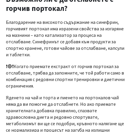
горчив портокал?
Благодарение на високото съдържание на синефрин,
горчивият портокал има изразени свойства за изгаряне
на мазнини – като катализатор за процеса на
отслабване. Синефринът се добавя към продукти за
спортно хранене, готови чайове за отслабване, капсули
и таблетки.
❗🔴❗Когато приемате екстракт от горчив портокал за
отслабване, трябва да запомните, че той работи само в
комбинация с редовни спортни тренировки и диетични
ограничения.
Яденето на чай и торта и пиенето на портокалов чай ​​
няма да ви помогне да отслабнете. Но ако приемате
хранителната добавка правилно, спазвате
здравословна диета и редовно спортувате,
метаболизмът ви ще се подобри, кръвното налягане ще
се нормализира и процесът на загуба на излишни