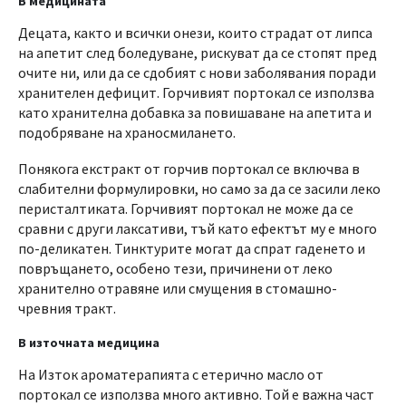
В медицината
Децата, както и всички онези, които страдат от липса
на апетит след боледуване, рискуват да се стопят пред
очите ни, или да се сдобият с нови заболявания поради
хранителен дефицит. Горчивият портокал се използва
като хранителна добавка за повишаване на апетита и
подобряване на храносмилането.
Понякога екстракт от горчив портокал се включва в
слабителни формулировки, но само за да се засили леко
перисталтиката. Горчивият портокал не може да се
сравни с други лаксативи, тъй като ефектът му е много
по-деликатен. Тинктурите могат да спрат гаденето и
повръщането, особено тези, причинени от леко
хранително отравяне или смущения в стомашно-
чревния тракт.
В източната медицина
На Изток ароматерапията с етерично масло от
портокал се използва много активно. Той е важна част