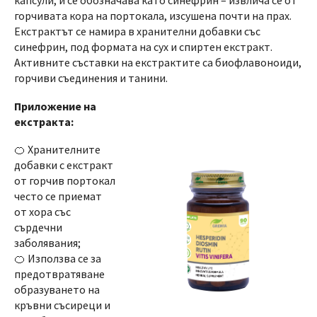
горчивата кора на портокала, изсушена почти на прах.
Екстрактът се намира в хранителни добавки със
синефрин, под формата на сух и спиртен екстракт.
Активните съставки на екстрактите са биофлавоноиди,
горчиви съединения и танини.
Приложение на
екстракта:
🍊 Хранителните
добавки с екстракт
от горчив портокал
често се приемат
от хора със
сърдечни
заболявания;
🍊 Използва се за
предотвратяване
образуването на
кръвни съсиреци и