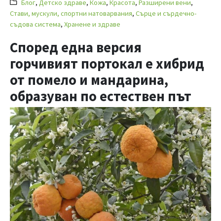
Блог
,
Детско здраве
,
Кожа
,
Красота
,
Разширени вени
,
Стави, мускули, спортни натоварвания
,
Сърце и сърдечно-
съдова система
,
Хранене и здраве
Според една версия
горчивият портокал е хибрид
от помело и мандарина,
образуван по естествен път