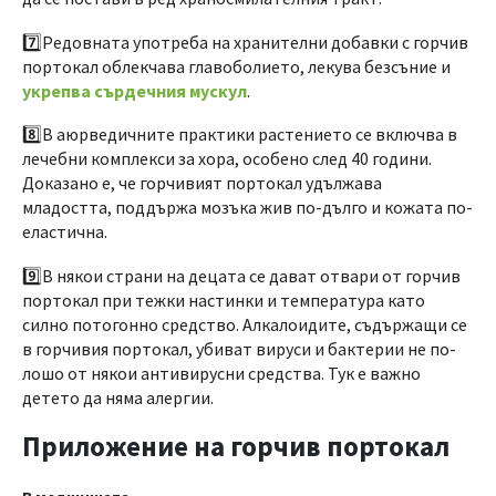
7️⃣Редовната употреба на хранителни добавки с горчив
портокал облекчава главоболието, лекува безсъние и
укрепва сърдечния мускул
.
8️⃣В аюрведичните практики растението се включва в
лечебни комплекси за хора, особено след 40 години.
Доказано е, че горчивият портокал удължава
младостта, поддържа мозъка жив по-дълго и кожата по-
еластична.
9️⃣В някои страни на децата се дават отвари от горчив
портокал при тежки настинки и температура като
силно потогонно средство. Алкалоидите, съдържащи се
в горчивия портокал, убиват вируси и бактерии не по-
лошо от някои антивирусни средства. Тук е важно
детето да няма алергии.
Приложение на горчив портокал