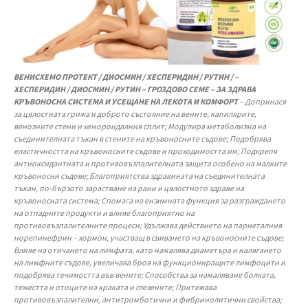
ВЕНИСХЕМО ПРОТЕКТ / ДИОСМИН / ХЕСПЕРИДИН / РУТИН / –
ХЕСПЕРИДИН / ДИОСМИН / РУТИН – ГРОЗДОВО СЕМЕ – ЗА ЗДРАВА
КРЪВОНОСНА СИСТЕМА И УСЕЩАНЕ НА ЛЕКОТА И КОМФОРТ
– Допринася
за цялостната грижа и доброто състояние на вените, капилярите,
венозните стени и хемороидалния сплит; Модулира метаболизма на
съединителната тъкан в стените на кръвоносните съдове; Подобрява
еластичността на кръвоносните съдове и проходимостта им; Подкрепя
антиоксидантната и противовъзпалителната защита особено на малките
кръвоносни съдове; Благоприятства здравината на съединителната
тъкан, по-бързото зарастване на рани и цялостното здраве на
кръвоносната система; Спомага на ензимната функция за разграждането
на отпадните продукти и влияе благоприятно на
противовъзпалителните процеси; Удължава действието на париеталния
норепинефрин – хормон, участващ в свиването на кръвоносните съдове;
Влияе на отичането на лимфата, като намалява диаметъра и налягането
на лимфните съдове, увеличава броя на функциониращите лимфоцити и
подобрява течимостта във вените; Способства за намаляване болката,
тежестта и отоците на краката и глезените; Притежава
противовъзпалителни, антитромботични и фибринолитични свойства;