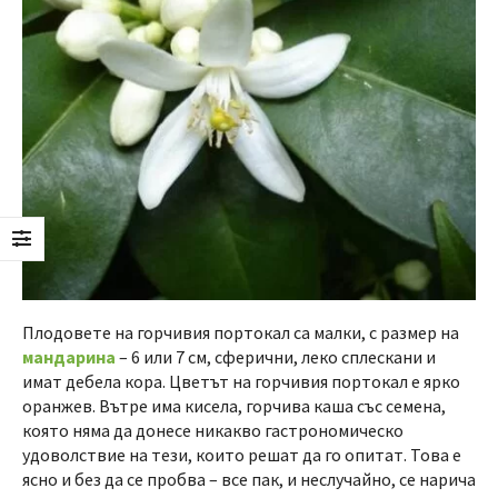
Плодовете на горчивия портокал са малки, с размер на
мандарина
– 6 или 7 см, сферични, леко сплескани и
имат дебела кора. Цветът на горчивия портокал е ярко
оранжев. Вътре има кисела, горчива каша със семена,
която няма да донесе никакво гастрономическо
удоволствие на тези, които решат да го опитат. Това е
ясно и без да се пробва – все пак, и неслучайно, се нарича