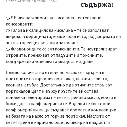
ГРИЖА ЗА ВЕНИТЕ И КАПИЛЯРИТЕ
съдържа:
🍊 Ябълчена и лимонена киселина – естествени
консерванти;
🍊 Галова и салицилова киселина – те се използват
широко в медицината, козметологията, под формата на
анти-стареещи състави и за пилинг;
🍊 Флавоноидите са антиоксиданти. Те неутрализират
отровите, премахват отпадъците и токсините,
поддържайки човешката младост и здраве.
Голямо количество етерично масло се съдържа в
цветовете на горчивия портокал, неговите листа,
клонки и стъбла. Достатъчно е да отчупите стрък от
портокалов цвят и върху пръстите ви остава
привлекателен аромат – петитгреново масло, което е
божи дар за парфюмеристите. Водещите световни
парфюмерийни къщи създават ароматни композиции
на базата на масло от горчив портокал. Маслото от
петитгрейн е наричано още „еликсир на младостта“