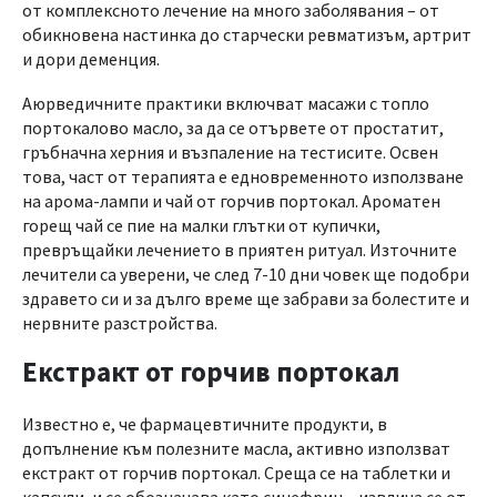
от комплексното лечение на много заболявания – от
обикновена настинка до старчески ревматизъм, артрит
и дори деменция.
Аюрведичните практики включват масажи с топло
портокалово масло, за да се отървете от простатит,
гръбначна херния и възпаление на тестисите. Освен
това, част от терапията е едновременното използване
на арома-лампи и чай от горчив портокал. Ароматен
горещ чай се пие на малки глътки от купички,
превръщайки лечението в приятен ритуал. Източните
лечители са уверени, че след 7-10 дни човек ще подобри
здравето си и за дълго време ще забрави за болестите и
нервните разстройства.
Екстракт от горчив портокал
Известно е, че фармацевтичните продукти, в
допълнение към полезните масла, активно използват
екстракт от горчив портокал. Среща се на таблетки и
капсули, и се обозначава като синефрин – извлича се от