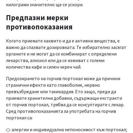
килограми значително ще се ускори.
Предпазни мерки
противопоказания
Когато приемате каквито и да е активни вещества, е
важно да спазвате дозировката. Те избирателно засягат
органите и не могат да се комбинират с определени
лекарства, алкохол или да се измиват с големи
количества кафе и силен черен чай.
Предозирането на горчив портокал може да причини
странични ефекти като главоболие, нервно
превъзбуждане или тахикардия. Ето защо, преди да
приемате хранителни добавки, съдържащи екстракти
от горчив портокал, трябва да се консултирате с лекар.
Сред противопоказанията за употребата на горчив
портокал са:
🍊 алергии и индивидуална непоносимост към портокал;