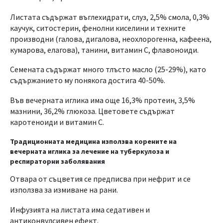
Листата съдържат въглехидрати, слуз, 2,5% смола, 0,3%
каучук, ситостерин, фенолни киселини и техните
производни (галова, дигалова, неохлорогенна, кафеена,
кумарова, елагова), танини, витамин С, флавоноиди.
Семената съдържат много тлъсто масло (25-29%), като
съдържанието му понякога достига 40-50%.
Във вечерната иглика има още 16,3% протеин, 3,5%
мазнини, 36,2% глюкоза. Цветовете съдържат
каротеноиди и витамин С.
Традиционната медицина използва корените на
вечерната иглика за лечение на туберкулоза и
респираторни заболявания
Отвара от съцветия се предписва при нефрит и се
използва за измиване на рани.
Инфузията на листата има седативен и
антиконвулсивен ефект.