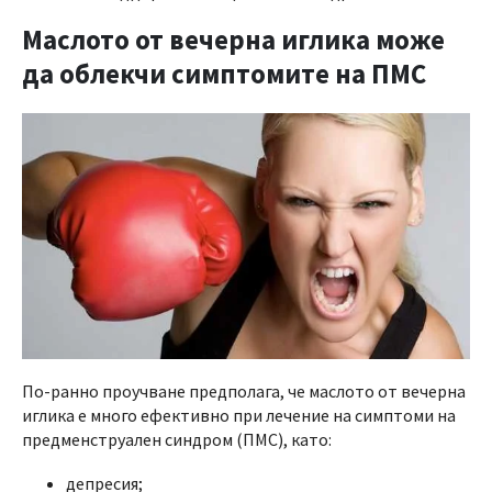
Маслото от вечерна иглика може
да облекчи симптомите на ПМС
По-ранно проучване предполага, че маслото от вечерна
иглика е много ефективно при лечение на симптоми на
предменструален синдром (ПМС), като:
депресия;