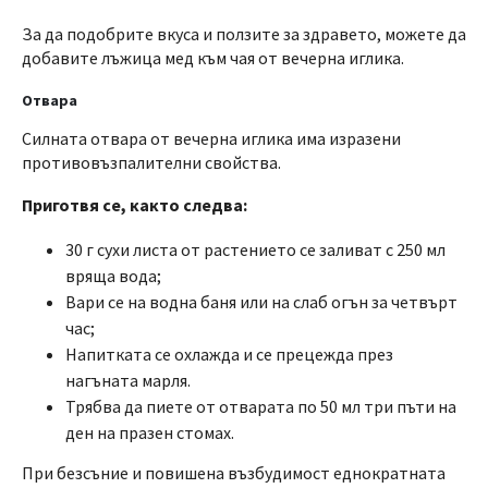
За да подобрите вкуса и ползите за здравето, можете да
добавите лъжица мед към чая от вечерна иглика.
Отвара
Силната отвара от вечерна иглика има изразени
противовъзпалителни свойства.
Приготвя се, както следва:
30 г сухи листа от растението се заливат с 250 мл
вряща вода;
Вари се на водна баня или на слаб огън за четвърт
час;
Напитката се охлажда и се прецежда през
нагъната марля.
Трябва да пиете от отварата по 50 мл три пъти на
ден на празен стомах.
При безсъние и повишена възбудимост еднократната