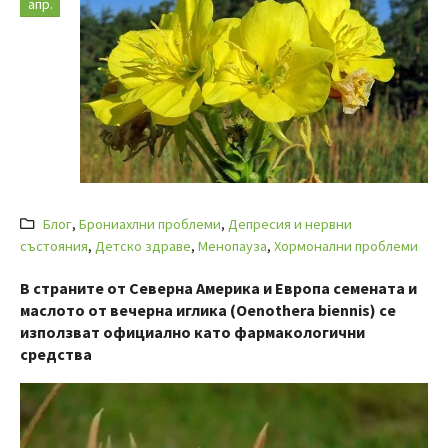
апр.
Блог
,
Брониахлни проблеми
,
Депресия и нервни
състояния
,
Детско здраве
,
Менопауза
,
Хормонални проблеми
В страните от Северна Америка и Европа семената и
маслото от вечерна иглика (Oenothera biennis) се
използват официално като фармакологични
средства