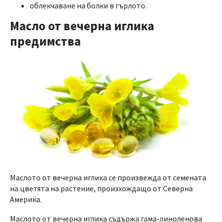
облекчаване на болки в гърлото.
Масло от вечерна иглика
предимства
Маслото от вечерна иглика се произвежда от семената
на цветята на растение, произхождащо от Северна
Америка.
Маслото от вечерна иглика съдържа гама-линоленова