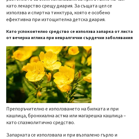
като лекарство срещу диария. За същата цел се
използва и спиртна тинктура, която е особено
ефективна при изтощителна детска диария.
Като успокоително средство се използва запарка от листа
от вечерна иглика при невралгични сърдечни заболявания
Препоръчително е използването на билката и при
кашлица, бронхиална астма или магарешка кашлица –
като спазмолитично средство.
Запарката се използвала и при възпалено гърло и