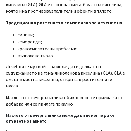
киселина (GLA). GLA е основна омега-6 мастна киселина,
която има противовъзпалителни ефекти в тялото.
Традиционно растението се използва за лечение на:
синини;
хемороиди;
храносмилателни проблеми;
възпалено гърло.
Лечебните му свойства може да се дължат на
съдържанието на гама-линоленова киселина (GLA). GLA е
омега-6 мастна киселина, открита в растителните
масла.
Маслото от вечерна иглика обикновено се приема като
добавка или се прилага локално.
Маслото от вечерна иглика може да ви помогне да се
отървете от акнето