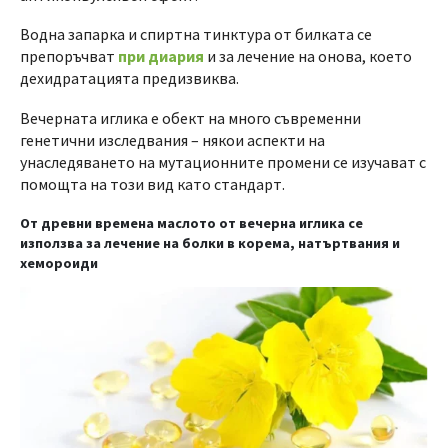
Водна запарка и спиртна тинктура от билката се
препоръчват
при диария
и за лечение на онова, което
дехидратацията предизвиква.
Вечерната иглика е обект на много съвременни
генетични изследвания – някои аспекти на
унаследяването на мутационните промени се изучават с
помощта на този вид като стандарт.
От древни времена маслото от вечерна иглика се
използва за лечение на болки в корема, натъртвания и
хемороиди