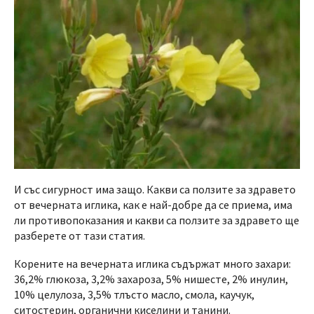
И със сигурност има защо. Какви са ползите за здравето
от вечерната иглика, как е най-добре да се приема, има
ли противопоказания и какви са ползите за здравето ще
разберете от тази статия.
Корените на вечерната иглика съдържат много захари:
36,2% глюкоза, 3,2% захароза, 5% нишесте, 2% инулин,
10% целулоза, 3,5% тлъсто масло, смола, каучук,
ситостерин, органични киселини и танини.