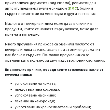
при атопичен дерматит (вид екзема), ревматоиден
артрит, предменструален синдром (
ПМС
), болки в
гърдите, симптоми на менопауза и други състояния.
Маслото от вечерна иглика може да се включи и в
продукти, които се нанасят върху кожата, може да се
приема и вътрешно.
Много проучвания при хора са оценили маслото от
вечерна иглика за използване при атопичен дерматит
или болка в гърдите. По-малко проучвания са го
оценили като полезно за други здравословни състояния.
Има няколко причини, поради които се използва масло от
вечерна иглика:
успокояване на кожата;
предотвратява косопада;
успокояване на синини;
лечение на хемороиди;
укротяване на храносмилателни проблеми;