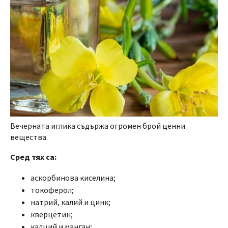
Вечерната иглика съдържа огромен брой ценни
вещества.
Сред тях са:
аскорбинова киселина;
токоферол;
натрий, калий и цинк;
кверцетин;
калций и манган;