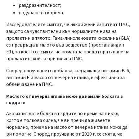
раздразнителност;
подуване на корема.
Изследователите смятат, че някои жени изпитват ПМС,
защото са чувствителни към нормалните нива на
пролактин в тялото. Гама-линоленовата киселина (GLA)
се превръща в тялото във вещество (простагландин
Е1), за което се смята, че помага за предотвратяване на
пролактин, който причинява ПМС.
Според проучването добавка, съдържаща витамин B-6,
витамин E и масло от вечерна иглика, е ефективна за
облекчаване на ПМС.
Маслото от вечерна иглика може да намали болката в
гърдите
Ако изпитвате болка в гърдите по време на цикъл,
която е толкова силна, че ви пречи да живеете
нормално, приема на масло от вечерна иглика може да
ви помогне. Според проучване от 2010 г. се смята, че