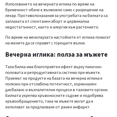
Използването на вечерната иглика по време на
бременност обаче е възможно само с разрешение на
лекар. Противопоказания за употребата на билката са
заплахата от спонтанен аборт и цервикална
недостатъчност, както и алергия към растението.
По време на менопаузата настойките от иглика помагат
на жените да се справят с горещите вълни.
Вечерна иглика: полза за мъжете
Тази билка има благоприятен ефект върху пикочно-
половата и репродуктивната система при мъжете.
Приемът на продукти на базата на вечерна иглика е
полезен при отслабена потентност, хормонален
дисбаланс и възпалителни процеси в тазовите органи.
Билката укрепва кръвоносните съдове и подобрява
кръвообращението, така че мъжете могат да я
използват за предпазване от ранен инфаркт.