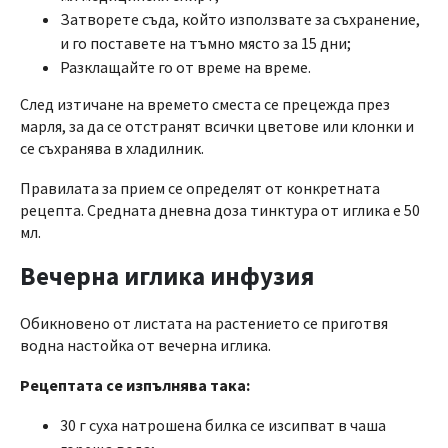
Затворете съда, който използвате за съхранение,
и го поставете на тъмно място за 15 дни;
Разклащайте го от време на време.
След изтичане на времето сместа се прецежда през
марля, за да се отстранят всички цветове или клонки и
се съхранява в хладилник.
Правилата за прием се определят от конкретната
рецепта. Средната дневна доза тинктура от иглика е 50
мл.
Вечерна иглика инфузия
Обикновено от листата на растението се приготвя
водна настойка от вечерна иглика.
Рецептата се изпълнява така:
30 г суха натрошена билка се изсипват в чаша