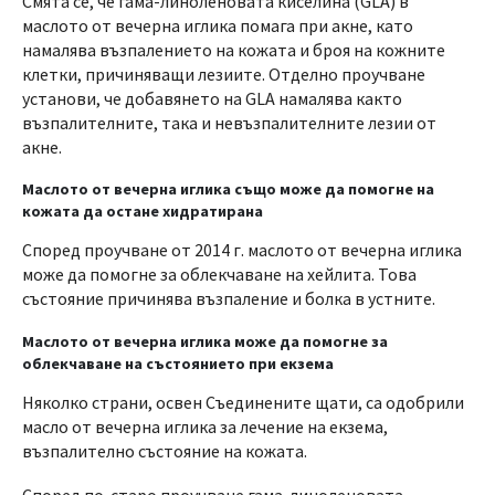
Смята се, че гама-линоленовата киселина (GLA) в
маслото от вечерна иглика помага при акне, като
намалява възпалението на кожата и броя на кожните
клетки, причиняващи лезиите. Отделно проучване
установи, че добавянето на GLA намалява както
възпалителните, така и невъзпалителните лезии от
акне.
Маслото от вечерна иглика също може да помогне на
кожата да остане хидратирана
Според проучване от 2014 г. маслото от вечерна иглика
може да помогне за облекчаване на хейлита. Това
състояние причинява възпаление и болка в устните.
Маслото от вечерна иглика може да помогне за
облекчаване на състоянието при екзема
Няколко страни, освен Съединените щати, са одобрили
масло от вечерна иглика за лечение на екзема,
възпалително състояние на кожата.