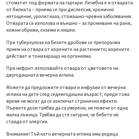
стоматит под формата на гаргари. Лечебна е и отварата
от билката – приема се при диспепсия, хронично
изтощение, уролитиаза, стомашно-чревни заболявания.
Отварата се използва и външно – за промиване на рани,
кожни обриви, екземи и лишеи.
При туберкулоза на белите дробове се препоръчва
прием на отвара от корените на растението; корените
действат и тонизиращо на организма.
При нефрит използвайте отвара от цветовете на
двугодишната вечерна иглика.
Можете да предложите отвари и инфузии от вечерна
иглика на дете след седемгодишна възраст; преди това
време не могат да се изключат странични ефекти.
Първите дози трябва да са умерени, не повече от една
малка лъжица. Трябва да сте сигурни, че бебето не
страда от алергии.
Внимание! Тъй като вечерната иглика има редица