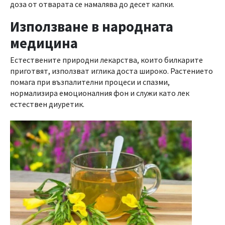
доза от отварата се намалява до десет капки.
Използване в народната
медицина
Естествените природни лекарства, които билкарите
приготвят, използват иглика доста широко. Растението
помага при възпалителни процеси и спазми,
нормализира емоционалния фон и служи като лек
естествен диуретик.