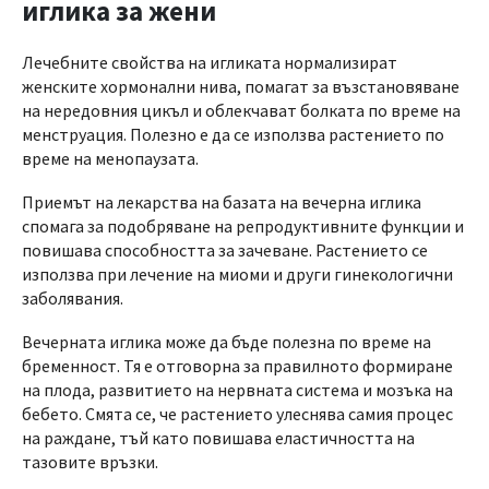
иглика за жени
Лечебните свойства на игликата нормализират
женските хормонални нива, помагат за възстановяване
на нередовния цикъл и облекчават болката по време на
менструация. Полезно е да се използва растението по
време на менопаузата.
Приемът на лекарства на базата на вечерна иглика
спомага за подобряване на репродуктивните функции и
повишава способността за зачеване. Растението се
използва при лечение на миоми и други гинекологични
заболявания.
Вечерната иглика може да бъде полезна по време на
бременност. Тя е отговорна за правилното формиране
на плода, развитието на нервната система и мозъка на
бебето. Смята се, че растението улеснява самия процес
на раждане, тъй като повишава еластичността на
тазовите връзки.