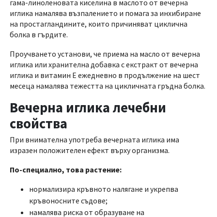
гама-линоленовата киселина в маслото от вечерна
иглика намалява възпалението и помага за инхибиране
на простагландините, които причиняват циклична
болка в гърдите.
Проучването установи, че приема на масло от вечерна
иглика или хранителна добавка с екстракт от вечерна
иглика и витамин Е ежедневно в продължение на шест
месеца намалява тежестта на цикличната гръдна болка.
Вечерна иглика лечебни
свойства
При внимателна употреба вечерната иглика има
изразен положителен ефект върху организма.
По-специално, това растение:
нормализира кръвното налягане и укрепва
кръвоносните съдове;
намалява риска от образуване на