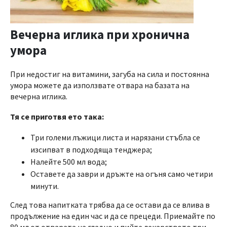
Вечерна иглика при хронична
умора
При недостиг на витамини, загуба на сила и постоянна
умора можете да използвате отвара на базата на
вечерна иглика.
Тя се приготвя ето така:
Три големи лъжици листа и нарязани стъбла се
изсипват в подходяща тенджера;
Налейте 500 мл вода;
Оставете да заври и дръжте на огъня само четири
минути.
След това напитката трябва да се остави да се влива в
продължение на един час и да се прецеди. Приемайте по