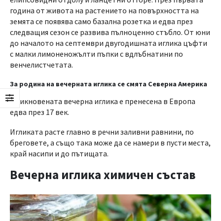
година от живота на растението на повърхността на
земята се появява само базална розетка и едва през
следващия сезон се развива пълноценно стъбло. От юни
до началото на септември двугодишната иглика цъфти
с малки лимоненожълти пъпки с вдлъбнатини по
венчелистчетата.
За родина на вечерната иглика се смята Северна Америка
Обикновената вечерна иглика е пренесена в Европа
едва през 17 век.
Игликата расте главно в речни заливни равнини, по
бреговете, а също така може да се намери в пусти места,
край насипи и до пътищата.
Вечерна иглика химичен състав