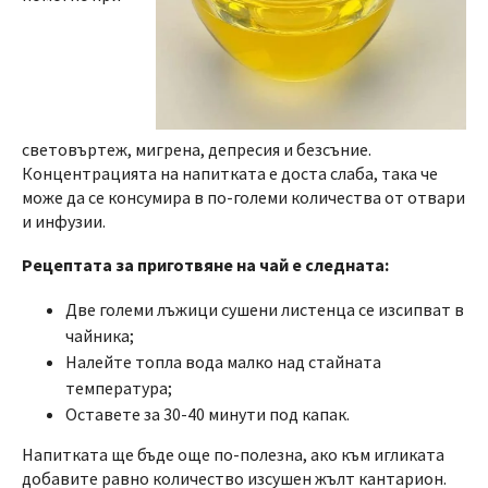
световъртеж, мигрена, депресия и безсъние.
Концентрацията на напитката е доста слаба, така че
може да се консумира в по-големи количества от отвари
и инфузии.
Рецептата за приготвяне на чай е следната:
Две големи лъжици сушени листенца се изсипват в
чайника;
Налейте топла вода малко над стайната
температура;
Оставете за 30-40 минути под капак.
Напитката ще бъде още по-полезна, ако към игликата
добавите равно количество изсушен жълт кантарион.