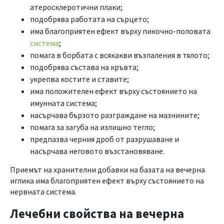
атеросклеротични плаки;
подобрява работата на сърцето;
има благоприятен ефект върху пикочно-половата
система
;
помага в борбата с всякакви възпаления в тялото;
подобрява състава на кръвта;
укрепва костите и ставите;
има положителен ефект върху състоянието на
имунната система;
насърчава бързото разграждане на мазнините;
помага за загуба на излишно тегло;
предпазва черния дроб от разрушаване и
насърчава неговото възстановяване.
Приемът на хранителни добавки на базата на вечерна
иглика има благоприятен ефект върху състоянието на
нервната система.
Лечебни свойства на вечерна