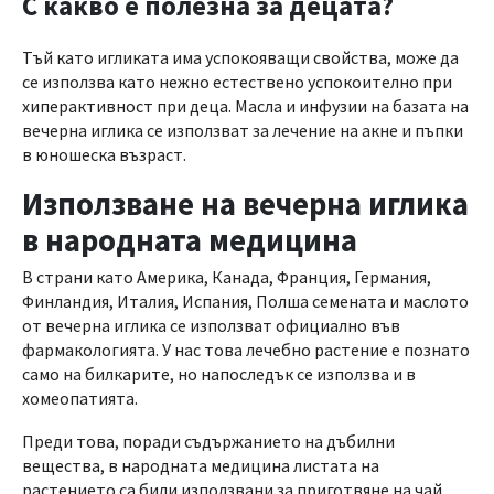
С какво е полезна за децата?
Тъй като игликата има успокояващи свойства, може да
се използва като нежно естествено успокоително при
хиперактивност при деца. Масла и инфузии на базата на
вечерна иглика се използват за лечение на акне и пъпки
в юношеска възраст.
Използване на вечерна иглика
в народната медицина
В страни като Америка, Канада, Франция, Германия,
Финландия, Италия, Испания, Полша семената и маслото
от вечерна иглика се използват официално във
фармакологията. У нас това лечебно растение е познато
само на билкарите, но напоследък се използва и в
хомеопатията.
Преди това, поради съдържанието на дъбилни
вещества, в народната медицина листата на
растението са били използвани за приготвяне на чай