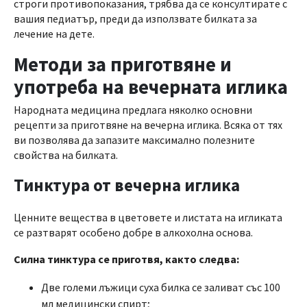
строги противопоказания, трябва да се консултирате с
вашия педиатър, преди да използвате билката за
лечение на дете.
Методи за приготвяне и
употреба на вечерната иглика
Народната медицина предлага няколко основни
рецепти за приготвяне на вечерна иглика. Всяка от тях
ви позволява да запазите максимално полезните
свойства на билката.
Тинктура от вечерна иглика
Ценните вещества в цветовете и листата на игликата
се разтварят особено добре в алкохолна основа.
Силна тинктура се приготвя, както следва:
Две големи лъжици суха билка се заливат със 100
мл медицински спирт;