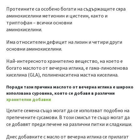
Протеините са особено богати на съдържащите сяра
аминокиселини метионин и цистеин, както и
триптофан – всички основни
аминокиселини.
Има относителен дефицит на лизин и четири други
основни аминокиселини.
Най-интересното хранително вещество, на което е
богато маслото от вечерна иглика, е гама-линоленова
киселина (GLA), полиненаситена мастна киселина.
Поради тази причина маслото от вечерна иглика е широко
използвана суровина, която се добавя в различни
хранителни добавки
Целите семена също могат да се използват подобно на
препечените сусамови. В този смисъл те също могат да
се добавят преди печене на различни питки и сладкиши.
Днес добавките с масло от вечерна иглика се прилагат