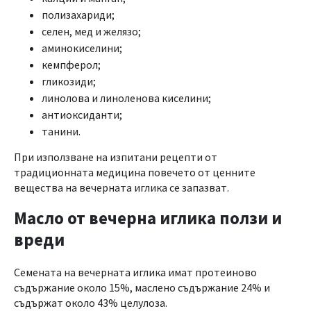
полизахариди;
селен, мед и желязо;
аминокиселини;
кемпферол;
гликозиди;
линолова и линоленова киселини;
антиоксиданти;
танини.
При използване на изпитани рецепти от
традиционната медицина повечето от ценните
вещества на вечерната иглика се запазват.
Масло от вечерна иглика ползи и
вреди
Семената на вечерната иглика имат протеиново
съдържание около 15%, маслено съдържание 24% и
съдържат около 43% целулоза.