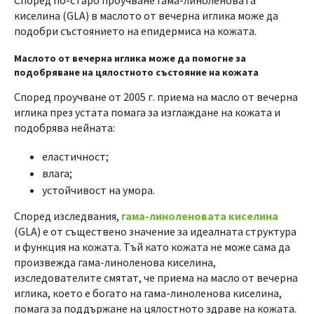
Според по-старо проучване гама-линоленовата
киселина (GLA) в маслото от вечерна иглика може да
подобри състоянието на епидермиса на кожата.
Маслото от вечерна иглика може да помогне за
подобряване на цялостното състояние на кожата
Според проучване от 2005 г. приема на масло от вечерна
иглика през устата помага за изглаждане на кожата и
подобрява нейната:
еластичност;
влага;
устойчивост на умора.
Според изследвания,
гама-линоленовата киселина
(GLA) е от съществено значение за идеалната структура
и функция на кожата. Тъй като кожата не може сама да
произвежда гама-линоленова киселина,
изследователите смятат, че приема на масло от вечерна
иглика, което е богато на гама-линоленова киселина,
помага за поддържане на цялостното здраве на кожата.