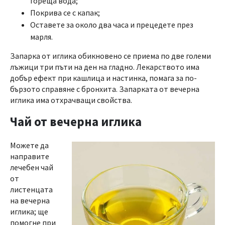
гореща вода;
Покрива се с капак;
Оставете за около два часа и прецедете през
марля.
Запарка от иглика обикновено се приема по две големи
лъжици три пъти на ден на гладно. Лекарството има
добър ефект при кашлица и настинка, помага за по-
бързото справяне с бронхита. Запарката от вечерна
иглика има отхрачващи свойства.
Чай от вечерна иглика
Можете да
направите
лечебен чай
от
листенцата
на вечерна
иглика; ще
помогне при