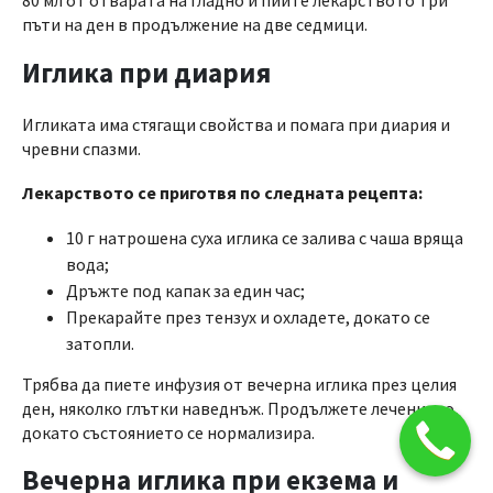
80 мл от отварата на гладно и пийте лекарството три
пъти на ден в продължение на две седмици.
Иглика при диария
Игликата има стягащи свойства и помага при диария и
чревни спазми.
Лекарството се приготвя по следната рецепта:
10 г натрошена суха иглика се залива с чаша вряща
вода;
Дръжте под капак за един час;
Прекарайте през тензух и охладете, докато се
затопли.
Трябва да пиете инфузия от вечерна иглика през целия
ден, няколко глътки наведнъж. Продължете лечението,
докато състоянието се нормализира.
Вечерна иглика при екзема и