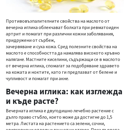
Противовъзпалителните свойства на маслото от
вечерна иглика облекчават болката при ревматоиден
артрит и помагат при различни кожни заболявания,
придружени от сърбеж,
зачервяване и суха кожа. Сред полезните свойства на
маслото е способността да намалява високото кръвно
налягане. Мастните киселини, съдържащи се в маслото
от вечерна иглика, спомагат за подобряване здравето
на кожата и ноктите, като ги предпазват от белене и
чупливост и помагат при акне.
Вечерна иглика: как изглежда
и къде расте?
Вечерната иглика е двугодишно лечебно растение с
дълго право стъбло, което може да достигне до 1,5
метра. Листата на растението са зелени, сочни,
елипсовидни отдолу и ланцетни отгоре. През първата