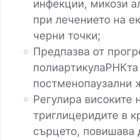
инфекции, микози а
при лечението на ек
черни точки;
Предпазва от прогр
полиартикулаРНКта
постменопаузални 
Регулира високите 
триглицеридите в к
сърцето, повишава