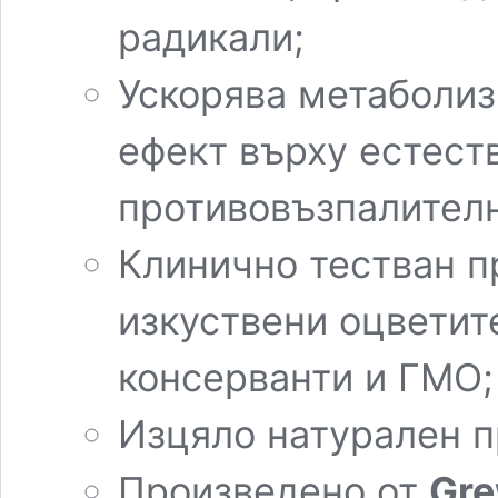
радикали;
Ускорява метаболиз
ефект върху естест
противовъзпалителн
Клинично тестван пр
изкуствени оцветит
консерванти и ГМО;
Изцяло натурален п
Произведено от
Gre