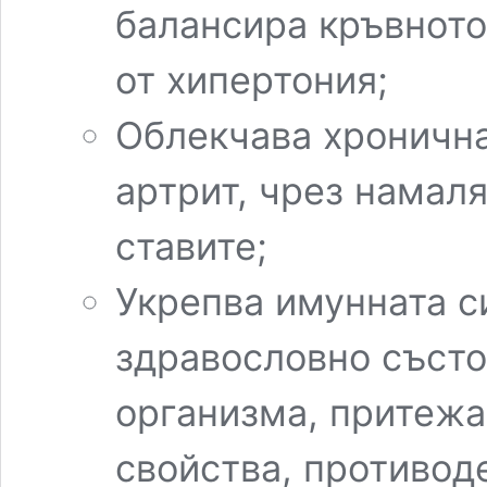
балансира кръвното
от хипертония;
Облекчава хронична
артрит, чрез намал
ставите;
Укрепва имунната с
здравословно състо
организма, притежа
свойства, противод