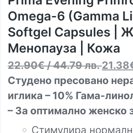
Omega-6 (Gamma Lin
Softgel Capsules | 
Менопауза | Кожа
22.90
€
/ 44.79 лв.
21.38
Студено пресовано нер
иглика – 10% Гама-лин
– За оптимално женско 
Стимулира нормалн