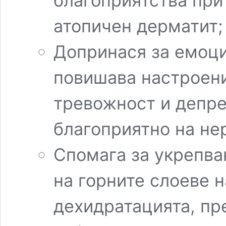
благоприятства при 
атопичен дерматит;
Допринася за емоци
пoвишaвa нacтpoeни
тревожност и депре
благоприятно на не
Спомага за укрепва
на горните слоеве 
дехидратацията, пр