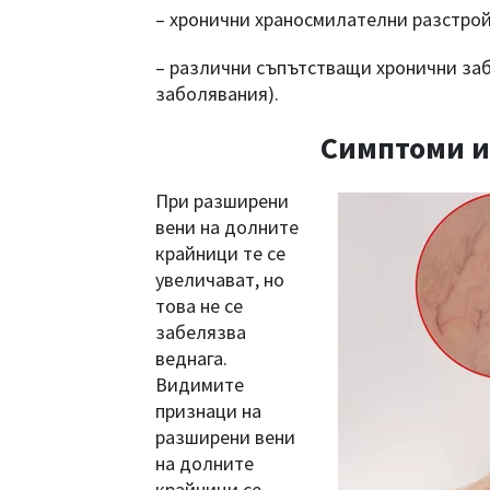
– хронични храносмилателни разстройс
– различни съпътстващи хронични за
заболявания).
Симптоми и
При разширени
вени на долните
крайници те се
увеличават, но
това не се
забелязва
веднага.
Видимите
признаци на
разширени вени
на долните
крайници се