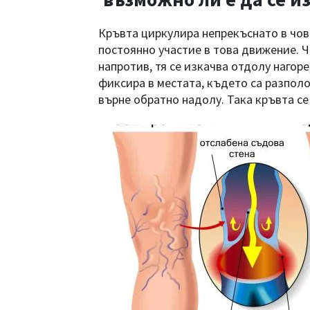
Кръвта циркулира непрекъснато в чов
постоянно участие в това движение. Ч
напротив, тя се изкачва отдолу нагоре
фиксира в местата, където са разполо
върне обратно надолу. Така кръвта се