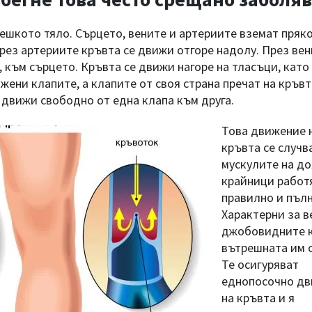
ешкото тяло. Сърцето, вените и артериите вземат пряко
рез артериите кръвта се движи отгоре надолу. През вен
, към сърцето. Кръвта се движи нагоре на тласъци, като
жени клапите, а клапите от своя страна пречат на кръвт
 движи свободно от една клапа към друга.
Това движение 
кръвта се случва
мускулите на д
крайници работ
правилно и пъл
Характерни за в
джобовидните к
вътрешната им с
Те осигуряват
еднопосочно д
на кръвта и я