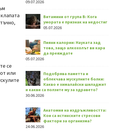
09.07.2026
ъм
 клапата
Витамини от група В: Кога
атъчно,
умората е признак на недостиг
05.07.2026
Пияни калории: Науката зад
това, защо алкохолът ви кара
да преяждате
05.07.2026
те се
вот или
Подобрява паметта и
облекчава мускулните болки:
ускулите
Какво е хималайски шиладжит
и какви са ползите му за здравето?
30.06.2026
Анатомия на издръжливостта:
Кои са истинските стресови
фактори за организма?
24.06.2026