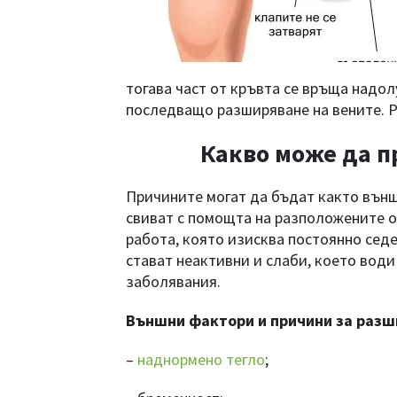
тогава част от кръвта се връща надол
последващо разширяване на вените. Р
Какво може да п
Причините могат да бъдат както външ
свиват с помощта на разположените 
работа, която изисква постоянно седе
стават неактивни и слаби, което вод
заболявания.
Външни фактори и причини за разши
–
наднормено тегло
;