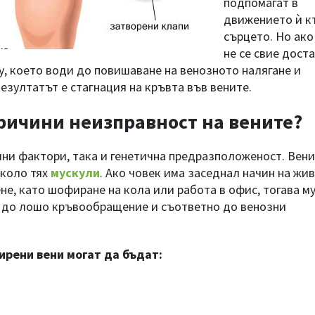
подпомагат в
движението ѝ к
сърцето. Но ако
не се свие дост
у, което води до повишаване на венозното налягане и
езултатът е стагнация на кръвта във вените.
ричини неизправност на вените?
ни фактори, така и генетична предразположеност. Вени
около тях
мускули
. Ако човек има заседнал начин на жи
не, като шофиране на кола или работа в офис, тогава м
и до лошо кръвообращение и съответно до венозни
рени вени могат да бъдат: