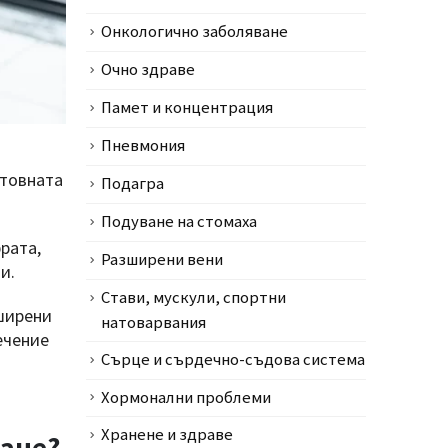
Онкологично заболяване
Очно здраве
Памет и концентрация
Пневмония
етовната
Подагра
Подуване на стомаха
рата,
Разширени вени
и.
Стави, мускули, спортни
зширени
натоварвания
ечение
Сърце и сърдечно-съдова система
Хормонални проблеми
и
Хранене и здраве
ване?