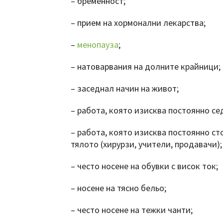
– бременност;
– прием на хормонални лекарства;
–
менопауза
;
– натоварвания на долните крайници;
– заседнал начин на живот;
– работа, която изисква постоянно се
– работа, която изисква постоянно ст
тялото (хирурзи, учители, продавачи);
– често носене на обувки с висок ток;
– носене на тясно бельо;
– често носене на тежки чанти;