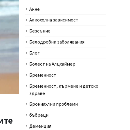
Акне
Алкохолна зависимост
Безсъние
Белодробни заболявания
Блог
Болест на Алцхаймер
Бременност
Бременност, кърмене и детско
здраве
Брониахлни проблеми
бъбреци
ите
Деменция