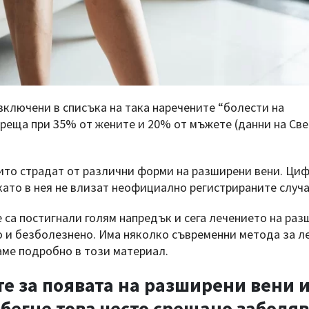
включени в списъка на така наречените “болести на
среща при 35% от жените и 20% от мъжете (данни на Св
оито страдат от различни форми на разширени вени. Циф
 като в нея не влизат неофициално регистрираните случа
 са постигнали голям напредък и сега лечението на ра
но и безболезнено. Има няколко съвременни метода за л
аме подробно в този материал.
е за появата на разширени вени 
збегне това често срещано заболя