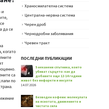
Храносмилателна система
 и
Централна-нервна система
ите,
 се
Черен дроб
а да се
Чернодробни заболявания
Чревен тракт
на
, когато
олните
ПОСЛЕДНИ ПУБЛИКАЦИИ
ят
5 неканени спътника, които
ноценно.
убиват сърцето: как да
ените са
добавите още 12-14 години
лапи по
живот без инфаркти и инсулти
14.07.2026
трана.
Безводен кофеин: молекулата
вижение
на яснотата, движението и
чистата сила