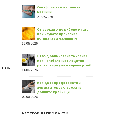
Синефрин за изгаряне на
мазнини
23.06.2026
От авокадо до рибено масло:
Как науката пренаписа
истината за мазнините
16.06.2026
Отвъд обикновената храна:
Как неизбеленият лецитин
рестартира ума и черния дроб
ята на
14.06.2026
Как да се предотврати и
лекува атеросклероза на
долните крайници
02.06.2026
КАТЕГОРИИ ПРОДУКТИ