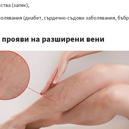
тва (запек);
болявания (диабет, сърдечно-съдови заболявания, бъб
 прояви на разширени вени