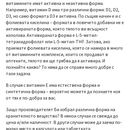
витамините имат активна и неактивна форма.
Например, витамин D има три различни форми: D1, D2,
D3, но само формата D3 е активна. По същия начин е и с
фолиевата киселина – формата в повечето добавки не е
активираната форма, която тялото ви всъщност
използва. Активираната форма е L-5-метил-
тетрахидрофолат или L-5-метил-THF. Затова, ако
приемате фолиевата киселина, която се намира в много
от витаминните комплекси, които се продават в
аптеките, тялото ви ще трябва да я активира. И
познайте какво? То няма да се справи много добре с
тази задача.
В случая с витамин Е има естествена форма и
синтетична форма – вероятно можете да познаете коя
от тях е по-добра за вас.
Защо производителят би избрал различна форма на
хранителното вещество? В някои случаи се свежда до
цена и/или наличност. В други случаи може да заема по-
малко място в капсулата или таблетката.