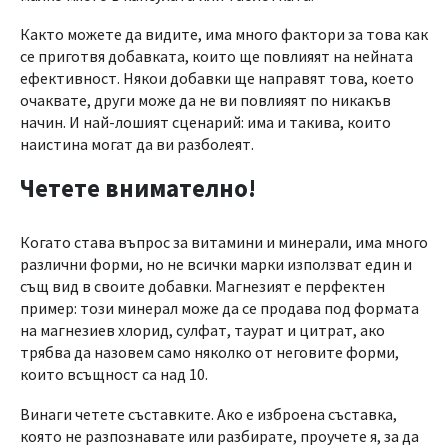
Както можете да видите, има много фактори за това как
се приготвя добавката, които ще повлияят на нейната
ефективност. Някои добавки ще направят това, което
очаквате, други може да не ви повлияят по никакъв
начин. И най-лошият сценарий: има и такива, които
наистина могат да ви разболеят.
Четете внимателно!
Когато става въпрос за витамини и минерали, има много
различни форми, но не всички марки използват един и
същ вид в своите добавки. Магнезият е перфектен
пример: този минерал може да се продава под формата
на магнезиев хлорид, сулфат, таурат и цитрат, ако
трябва да назовем само няколко от неговите форми,
които всъщност са над 10.
Винаги четете съставките. Ако е изброена съставка,
която не разпознавате или разбирате, проучете я, за да