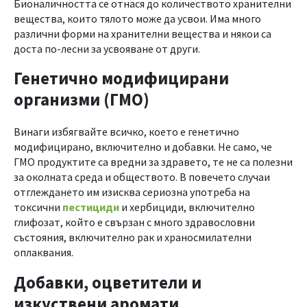
Бионаличността се отнася до количеството хранителни
вещества, които тялото може да усвои. Има много
различни форми на хранителни вещества и някои са
доста по-лесни за усвояване от други.
Генетично модифицирани
организми (ГМО)
Винаги избягвайте всичко, което е генетично
модифицирано, включително и добавки. Не само, че
ГМО продуктите са вредни за здравето, те не са полезни
за околната среда и обществото. В повечето случаи
отглеждането им изисква сериозна употреба на
токсични
пестициди
и хербициди, включително
глифозат, който е свързан с много здравословни
състояния, включително рак и храносмилателни
оплаквания.
Добавки, оцветители и
изкуствени аромати