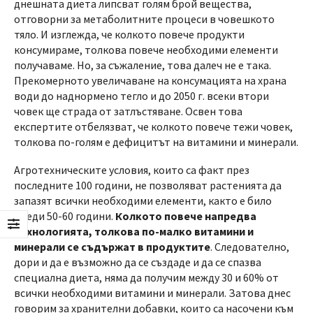
днешната диета липсват голям брой вещества,
отговорни за метаболитните процеси в човешкото
тяло. И изглежда, че колкото повече продукти
консумираме, толкова повече необходими елементи
получаваме. Но, за съжаление, това далеч не е така.
Прекомерното увеличаване на консумацията на храна
води до наднормено тегло и до 2050 г. всеки втори
човек ще страда от затлъстяване. Освен това
експертите отбелязват, че колкото повече тежи човек,
толкова по-голям е дефицитът на витамини и минерали.
Агротехническите условия, които са факт през
последните 100 години, не позволяват растенията да
запазят всички необходими елементи, както е било
преди 50-60 години.
Колкото повече напредва
технологията, толкова по-малко витамини и
минерали се съдържат в продуктите
. Следователно,
дори и да е възможно да се създаде и да се спазва
специална диета, няма да получим между 30 и 60% от
всички необходими витамини и минерали. Затова днес
говорим за хранителни добавки, които са насочени към