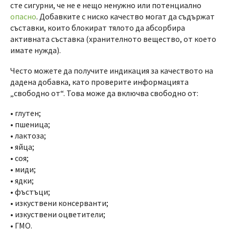
сте сигурни, че не е нещо ненужно или потенциално
опасно
. Добавките с ниско качество могат да съдържат
съставки, които блокират тялото да абсорбира
активната съставка (хранителното вещество, от което
имате нужда).
Често можете да получите индикация за качеството на
дадена добавка, като проверите информацията
„свободно от“. Това може да включва свободно от:
• глутен;
• пшеница;
• лактоза;
• яйца;
• соя;
• миди;
• ядки;
• фъстъци;
• изкуствени консерванти;
• изкуствени оцветители;
• ГМО.