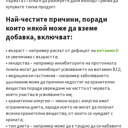
първата стъпка е да разберете дали изобщо трябва да
купувате такъв продукт.
Най-честите причини, поради
които някой може да вземе
добавка, включват:
• възраст – например рискът от дефицит на
витамин D
се увеличава с възрастта;
• лекарства – например инхибиторите на протонната
помпа могат да инхибират усвояването на витамин В12;
• медицински състояния – например заболяването
цьолиакия може да причини недостиг на хранителни
вещества поради увреждане на частта от червата,
която участва в усвояването им;
• хранителни алергии — някои хора с алергии имат
ограничена диета, заради което не могат да получат
всички хранителни вещества, от които се нуждаят с
храната;
• тип диета – например може да е трудно да си набавите