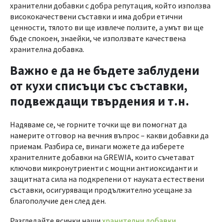
хранителни добавки с добра репутация, който използва
висококачествени съставки и има добри етични
ценности, тялото ви ще извлече ползите, а умът ви ще
бъде спокоен, знаейки, че използвате качествена
хранителна добавка.
Важно е да не бъдете заблудени
от кухи списъци със съставки,
подвеждащи твърдения и т.н.
Надяваме се, че горните точки ще ви помогнат да
намерите отговор на вечния въпрос – какви добавки да
приемам. Разбира се, винаги можете да изберете
хранителните добавки на GREWIA, които съчетават
ключови микронутриенти с мощни антиоксиданти и
защитната сила на подкрепени от науката естествени
съставки, осигуряващи продължително усещане за
благополучие ден след ден.
Разгледайте всички наши
хранителни добавки
.