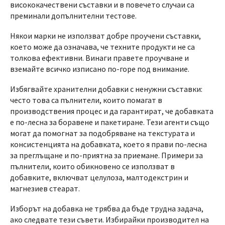
висококачествени съставки и в повечето случаи са
преминали допълнителни тестове.
Някои марки не използват добре проучени съставки,
което може да означава, че техните продукти не са
толкова ефективни. Винаги правете проучване и
вземайте всичко изписано по-горе под внимание.
Избягвайте хранителни добавки с ненужни съставки:
често това са пълнители, които помагат в
производствения процес и да гарантират, че добавката
е по-лесна за боравене и пакетиране. Тези агенти също
могат да помогнат за подобряване на текстурата и
консистенцията на добавката, което я прави по-лесна
за преглъщане и по-приятна за приемане. Примери за
пълнители, които обикновено се използват в
добавките, включват целулоза, малтодекстрин и
магнезиев стеарат.
Изборът на добавка не трябва да бъде трудна задача,
ако следвате тези съвети. Избирайки производител на