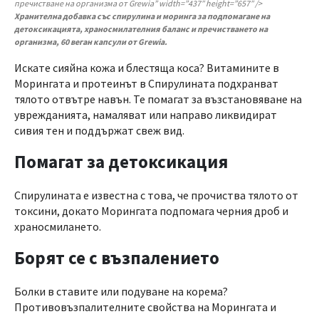
пречистване на организма от Grewia” width=”437″ height=”657″ />
Хранителна добавка със спирулина и моринга за подпомагане на
детоксикацията, храносмилателния баланс и пречистването на
организма, 60 веган капсули от Grewia.
Искате сияйна кожа и блестяща коса? Витамините в
Морингата и протеинът в Спирулината подхранват
тялото отвътре навън. Те помагат за възстановяване на
уврежданията, намаляват или направо ликвидират
сивия тен и поддържат свеж вид.
Помагат за детоксикация
Спирулината е известна с това, че прочиства тялото от
токсини, докато Морингата подпомага черния дроб и
храносмилането.
Борят се с възпалението
Болки в ставите или подуване на корема?
Противовъзпалителните свойства на Морингата и