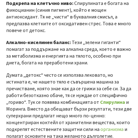
Подкрепа на клетъчно ниво:
Спирулината е богата на
фикоцианин (синия пигмент), който е мощен
антиоксидант. Тя не „чисти“ в буквалния смисъл, а
предпазва клетките от оксидативен стрес. Това е много
повече от детокс.
Алкално-киселинен баланс:
Тези „зелени гиганти“
помагат за поддържане на алкална среда, което е важно
за метаболизма и енергията на тялото, особено при
диета, богата на преработени храни.
Думата „детокс“ често се използва лековато, но
истината е, че нашето тяло е съвършена машина за
пречистване, която знае как да се грижи за себе си. За да
работи безотказно обаче, тя се нуждае от специфично
„гориво“. Тук се появява комбинацията от
Спирулина
и
Моринга. Вместо да обещават бързи резултати, тези две
суперхрани предлагат нещо много по-ценно:
концентриран коктейл от хранителни вещества, които
подкрепят естествените защитни сили на
организма
и
полагат основите на така желаното дълголетие.