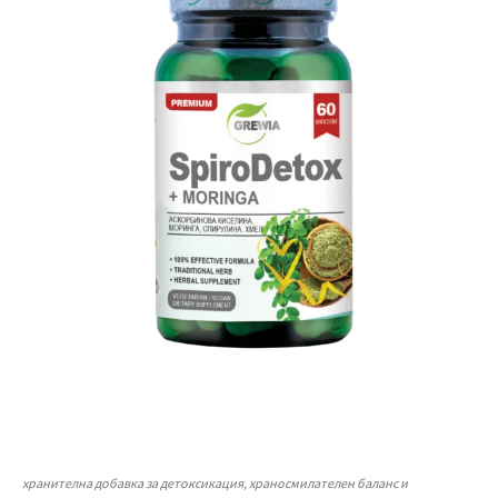
хранителна добавка за детоксикация, храносмилателен баланс и