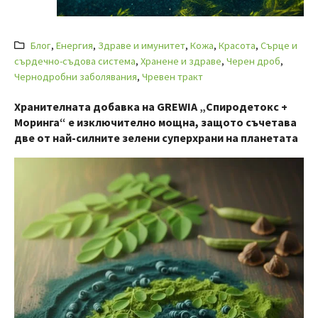
Блог
,
Енергия
,
Здраве и имунитет
,
Кожа
,
Красота
,
Сърце и
сърдечно-съдова система
,
Хранене и здраве
,
Черен дроб
,
Чернодробни заболявания
,
Чревен тракт
Хранителната добавка на GREWIA „Спиродетокс +
Моринга“ е изключително мощна, защото съчетава
две от най-силните зелени суперхрани на планетата