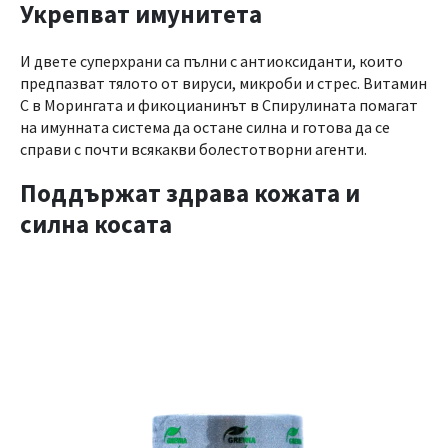
Укрепват имунитета
И двете суперхрани са пълни с антиоксиданти, които
предпазват тялото от вируси, микроби и стрес. Витамин
C в Морингата и фикоцианинът в Спирулината помагат
на имунната система да остане силна и готова да се
справи с почти всякакви болестотворни агенти.
Поддържат здрава кожата и
силна косата