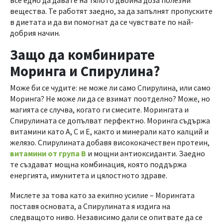
вещества. Те работят заедно, за да запълнят пропуските
в диетата и да ви помогнат да се чувствате по най-
добрия начин.
Защо да комбинирате
Моринга и Спирулина?
Може би се чудите: не може ли само Спирулина, или само
Моринга? Не може ли да се взимат поотделно? Може, но
магията се случва, когато ги смесите. Морингата и
Спирулината се допълват перфектно. Моринга съдържа
витамини като А, С и Е, както и минерали като калций и
желязо. Спирулината добавя висококачествен протеин,
витамини от група В
и мощни антиоксиданти. Заедно
те създават мощна комбинация, която поддържа
енергията, имунитета и цялостното здраве.
Мислете за това като за екипно усилие – Морингата
поставя основата, а Спирулината я издига на
следващото ниво. Независимо дали се опитвате да се