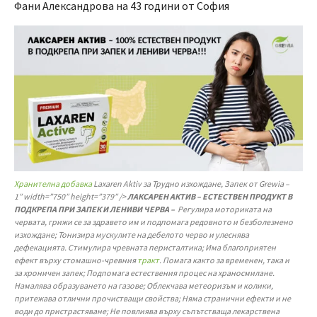
Фани Александрова на 43 години от София
Хранителна добавка
Laxaren Aktiv за Трудно изхождане, Запек от Grewia –
1″ width=”750″ height=”379″ />
ЛАКСАРЕН АКТИВ – ЕСТЕСТВЕН ПРОДУКТ В
ПОДКРЕПА ПРИ ЗАПЕК И ЛЕНИВИ ЧЕРВА –
Регулира моториката на
червата, грижи се за здравето им и подпомага редовното и безболезнено
изхождане; Тонизира мускулите на дебелото черво и улеснява
дефекацията. Стимулира чревната перисталтика; Има благоприятен
ефект върху стомашно-чревния
тракт
. Помага както за временен, така и
за хроничен запек; Подпомага естествения процес на храносмилане.
Намалява образуването на газове; Облекчава метеоризъм и колики,
притежава отлични прочистващи свойства; Няма странични ефекти и не
води до пристрастяване; Не повлиява върху съпътстваща лекарствена