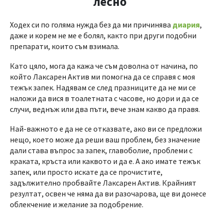
лесно
Ходех си по голяма нужда без да ми причинява
диария
,
даже и корем не ме е болял, както при други подобни
препарати, които съм взимала.
Като цяло, мога да кажа че съм доволна от начина, по
който Лаксарен Актив ми помогна да се справя с моя
тежък запек. Надявам се след празниците да не ми се
наложи да вися в тоалетната с часове, но дори и да се
случи, веднъж или два пъти, вече знам какво да правя.
Най-важното е да не се отказвате, ако ви се предложи
нещо, което може да реши ваш проблем, без значение
дали става въпрос за запек, главоболие, проблеми с
краката, кръста или каквото и да е. А ако имате тежък
запек, или просто искате да се прочистите,
задължително пробвайте Лаксарен Актив. Крайният
резултат, освен че няма да ви разочарова, ще ви донесе
облекчение и желание за подобрение.