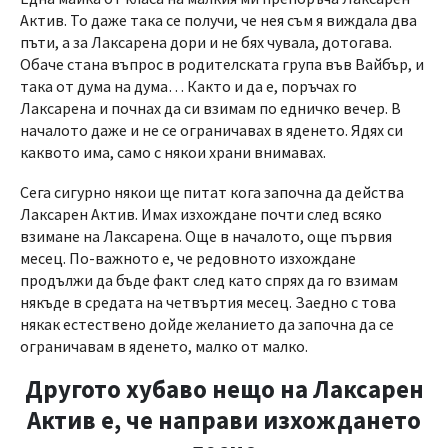
Актив. То даже така се получи, че нея съм я виждала два
пъти, а за Лаксарена дори и не бях чувала, дотогава.
Обаче стана въпрос в родителската група във Вайбър, и
така от дума на дума… Както и да е, поръчах го
Лаксарена и почнах да си взимам по едничко вечер. В
началото даже и не се ограничавах в яденето. Ядях си
каквото има, само с някои храни внимавах.
Сега сигурно някои ще питат кога започна да действа
Лаксарен Актив. Имах изхождане почти след всяко
взимане на Лаксарена. Още в началото, още първия
месец. По-важното е, че редовното изхождане
продължи да бъде факт след като спрях да го взимам
някъде в средата на четвъртия месец. Заедно с това
някак естествено дойде желанието да започна да се
ограничавам в яденето, малко от малко.
Другото хубаво нещо на Лаксарен
Актив е, че направи изхождането