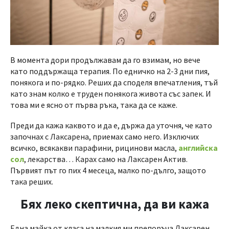
В момента дори продължавам да го взимам, но вече
като поддържаща терапия. По едничко на 2-3 дни пия,
понякога и по-рядко. Реших да споделя впечатления, тъй
като знам колко е труден понякога живота със запек. И
това ми е ясно от първа ръка, така да се каже.
Преди да кажа каквото и да е, държа да уточня, че като
започнах с Лаксарена, приемах само него. Изключих
всичко, всякакви парафини, рицинови масла,
английска
сол
, лекарства… Карах само на Лаксарен Актив.
Първият път го пих 4 месеца, малко по-дълго, защото
така реших.
Бях леко скептична, да ви кажа
Една майка от класа на малкия ми препоръча Лаксарен