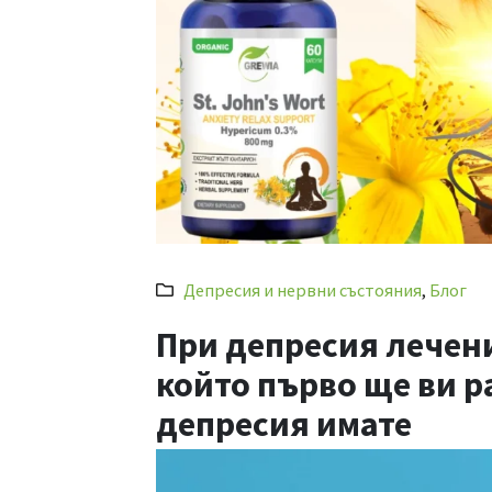
Депресия и нервни състояния
,
Блог
При депресия лечени
който първо ще ви р
депресия имате