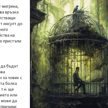
 мигрена,
ва връзка
ътстващи
т инсулт до
ного
йства на
до пристъпи
 да бъдат
ова
н за човек с
ата болка
т.н. ще
нието или
е може да
 причини