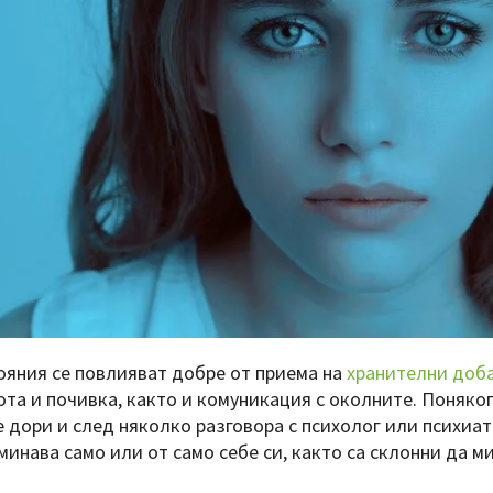
ояния се повлияват добре от приема на
хранителни доб
ота и почивка, както и комуникация с околните. Поняког
 дори и след няколко разговора с психолог или психиа
минава само или от само себе си, както са склонни да м