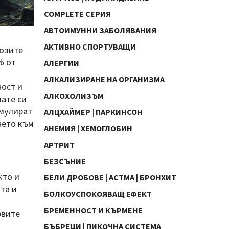
COMPLETE СЕРИЯ
АВТОИМУННИ ЗАБОЛЯВАНИЯ
АКТИВНО СПОРТУВАЩИ
лозите
% от
АЛЕРГИИ
АЛКАЛИЗИРАНЕ НА ОРГАНИЗМА
ност и
АЛКОХОЛИЗЪМ
вате си
имулират
АЛЦХАЙМЕР | ПАРКИНСОН
нето към
АНЕМИЯ | ХЕМОГЛОБИН
АРТРИТ
БЕЗСЪНИЕ
кто и
БЕЛИ ДРОБОВЕ | АСТМА | БРОНХИТ
та и
БОЛКОУСПОКОЯВАЩ ЕФЕКТ
БРЕМЕННОСТ И КЪРМЕНЕ
рвите
БЪБРЕЦИ | ПИКОЧНА СИСТЕМА