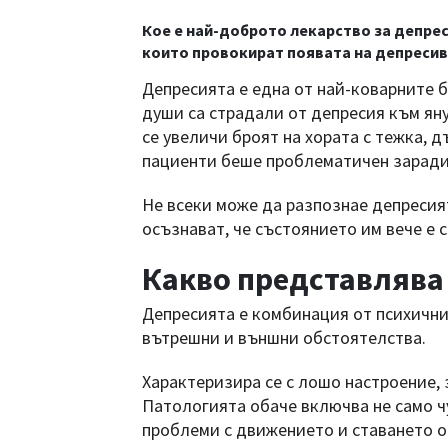
Кое е най-доброто лекарство за депрес
които провокират появата на депреси
Депресията е една от най-коварните 
души са страдали от депресия към яну
се увеличи броят на хората с тежка, 
пациенти беше проблематичен заради
Не всеки може да разпознае депресият
осъзнават, че състоянието им вече е 
Какво представлява
Депресията е комбинация от психични
вътрешни и външни обстоятелства.
Характеризира се с лошо настроение, 
Патологията обаче включва не само ч
проблеми с движението и ставането о