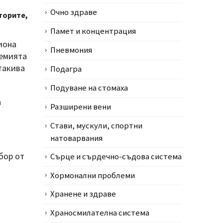
Очно здраве
торите,
Памет и концентрация
иона
Пневмония
демията
такива
Подагра
Подуване на стомаха
а
Разширени вени
Стави, мускули, спортни
натоварвания
бор от
Сърце и сърдечно-съдова система
Хормонални проблеми
Хранене и здраве
Храносмилателна система