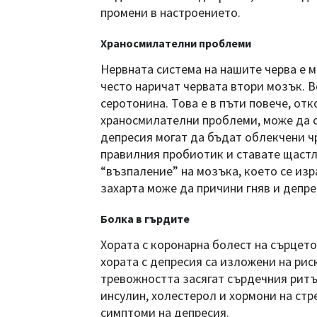
промени в настроението.
Храносмилателни проблеми
Нервната система на нашите черва е м
често наричат червата втори мозък. 
серотонина. Това е в пъти повече, от
храносмилателни проблеми, може да с
депресия могат да бъдат облекчени чр
правилния пробиотик и ставате щастл
“възпаление” на мозъка, което се изр
захарта може да причини гняв и депре
Болка в гърдите
Хората с коронарна болест на сърцето
хората с депресия са изложени на рис
тревожността засягат сърдечния ритъ
инсулин, холестерол и хормони на стр
симптоми на депресия.