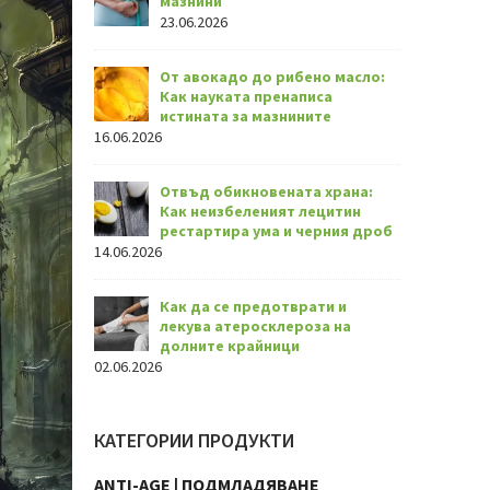
мазнини
23.06.2026
От авокадо до рибено масло:
Как науката пренаписа
истината за мазнините
16.06.2026
Отвъд обикновената храна:
Как неизбеленият лецитин
рестартира ума и черния дроб
14.06.2026
Как да се предотврати и
лекува атеросклероза на
долните крайници
02.06.2026
КАТЕГОРИИ ПРОДУКТИ
ANTI-AGE | ПОДМЛАДЯВАНЕ