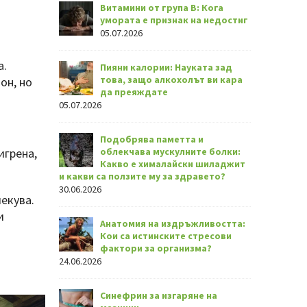
Витамини от група В: Кога
умората е признак на недостиг
05.07.2026
а.
Пияни калории: Науката зад
това, защо алкохолът ви кара
он, но
да преяждате
05.07.2026
Подобрява паметта и
игрена,
облекчава мускулните болки:
Какво е хималайски шиладжит
и какви са ползите му за здравето?
30.06.2026
лекува.
и
Анатомия на издръжливостта:
Кои са истинските стресови
фактори за организма?
24.06.2026
Синефрин за изгаряне на