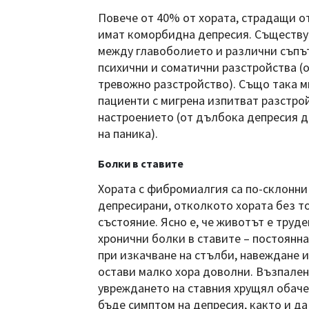
Повече от 40% от хората, страдащи от
имат коморбидна депресия. Съществу
между главоболието и различни съп
психични и соматични разстройства (о
тревожно разстройство). Също така м
пациенти с мигрена изпитват разстро
настроението (от дълбока депресия 
на паника).
Болки в ставите
Хората с фибромиалгия са по-склонни
депресирани, отколкото хората без т
състояние. Ясно е, че животът е труде
хронични болки в ставите – постоянн
при изкачване на стълби, навеждане и 
остави малко хора доволни. Възпале
увреждането на ставния хрущял обач
бъде симптом на депресия, както и да