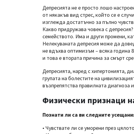
Депресията не е просто лошо настрое
от някакъв вид стрес, който се е слу
изглежда достатъчно за пълно чувство
Какво придружава човека с депресия?
семейството. Има и други промени, к
Нелекуваната депресия може да довед
не вдъхва оптимизъм – всяка година 8
и това е втората причина за смърт сре
Депресията, наред с хипертонията, ди
групата на болестите на цивилизацият
възпрепятства правилната диагноза и
Физически признаци н
Познати ли са ви следните усещани
• Чувствате ли се уморени през цялот