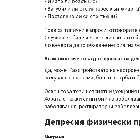
• Имате ли безсъние?
• Загубили ли сте интерес към живота
• Постоянно ли си сте тъжни?
Това са типични въпроси, отговорите 
Случва се обаче и човек да спи като б
до вечерта да го обхване неприятна бо
Възможно ли е това да е признак на де
Да, може. Разстройствата на настроен
подуване на корема, болки в гърба и б
Освен това тези неприятни усещания н
Хората с тежки симптоми на заболява
заболявания, респираторни заболяван
Депресия физически п
Мигрена