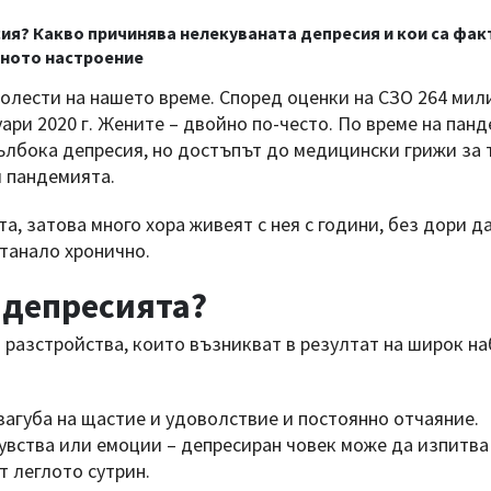
ия? Какво причинява нелекуваната депресия и кои са фак
вното настроение
болести на нашето време. Според оценки на СЗО 264 мил
ари 2020 г. Жените – двойно по-често. По време на пан
дълбока депресия, но достъпът до медицински грижи за 
 пандемията.
а, затова много хора живеят с нея с години, без дори д
станало хронично.
 депресията?
 разстройства, които възникват в резултат на широк на
загуба на щастие и удоволствие и постоянно отчаяние.
увства или емоции – депресиран човек може да изпитва
т леглото сутрин.