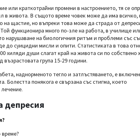
ние или краткотрайни промени в настроението, тя се оп
чил в живота. В същото време човек може да има всичко,
 на щастие, но въпреки това може да страда от депрес
 Той функционира много по-зле на работа, в училище ил
ато нарушаване на биологичния ритъм и проблеми със съ
е до суицидни мисли и опити. Статистиката в това от
00 хиляди души слагат край на живота си по собствено
д възрастовата група 15-29 години.
абета, наднорменото тегло и затлъстяването, е включен
а. Болестта понякога е свързана със стигма, което
 лечение.
а депресия
я?
о време?