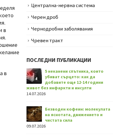
Централна-нервна система
ределя
 което
Черен дроб
ия.
Чернодробни заболявания
и в
ня.
Чревен тракт
ношение
 желание
ПОСЛЕДНИ ПУБЛИКАЦИИ
5 неканени спътника, които
а в
убиват сърцето: как да
добавите още 12-14 години
живот без инфаркти и инсулти
14.07.2026
Безводен кофеин: молекулата
на яснотата, движението и
чистата сила
09.07.2026