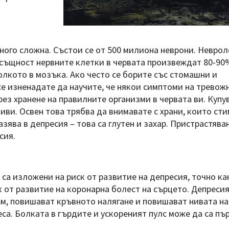
ного сложна. Състои се от 500 милиона неврони. Невро
Всъщност нервните клетки в червата произвеждат 80-90
колкото в мозъка. Ако често се борите със стомашни и
е изненадате да научите, че някои симптоми на тревож
ез хранене на правилните организми в червата ви. Купу
иви. Освен това трябва да внимавате с храни, които ст
азява в депресия – това са глутен и захар. Пристрастява
сия.
 са изложени на риск от развитие на депресия, точно ка
к от развитие на коронарна болест на сърцето. Депресия
м, повишават кръвното налягане и повишават нивата на
еса. Болката в гърдите и ускореният пулс може да са пъ