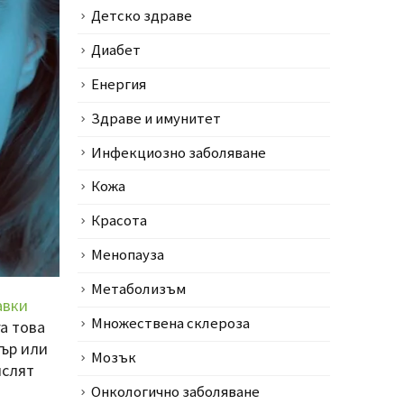
Детско здраве
Диабет
Енергия
Здраве и имунитет
Инфекциозно заболяване
Кожа
Красота
Менопауза
Метаболизъм
авки
Множествена склероза
а това
тър или
Мозък
ислят
Онкологично заболяване