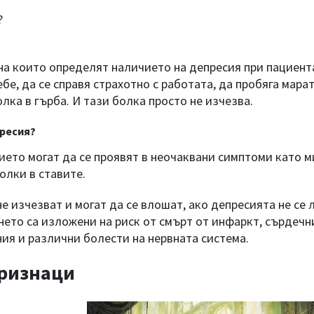
?
на които определят наличието на депресия при пациент
ебе, да се справя страхотно с работата, да пробяга марат
лка в гърба. И тази болка просто не изчезва.
пресия?
ието могат да се проявят в неочаквани симптоми като м
олки в ставите.
е изчезват и могат да се влошат, ако депресията не се 
нето са изложени на риск от смърт от инфаркт, сърдечн
ия и различни болести на нервната система.
ризнаци