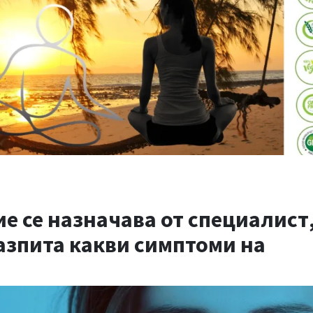
е се назначава от специалист
азпита какви симптоми на