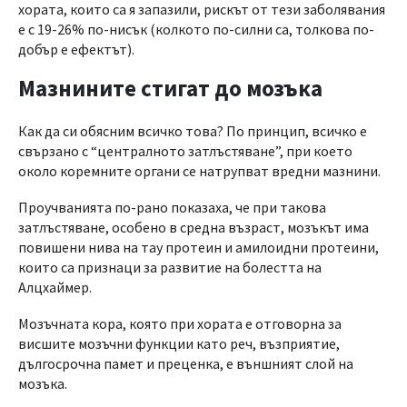
хората, които са я запазили, рискът от тези заболявания
е с 19-26% по-нисък (колкото по-силни са, толкова по-
добър е ефектът).
Мазнините стигат до мозъка
Как да си обясним всичко това? По принцип, всичко е
свързано с “централното затлъстяване”, при което
около коремните органи се натрупват вредни мазнини.
Проучванията по-рано показаха, че при такова
затлъстяване, особено в средна възраст, мозъкът има
повишени нива на тау протеин и амилоидни протеини,
които са признаци за развитие на болестта на
Алцхаймер.
Мозъчната кора, която при хората е отговорна за
висшите мозъчни функции като реч, възприятие,
дългосрочна памет и преценка, е външният слой на
мозъка.