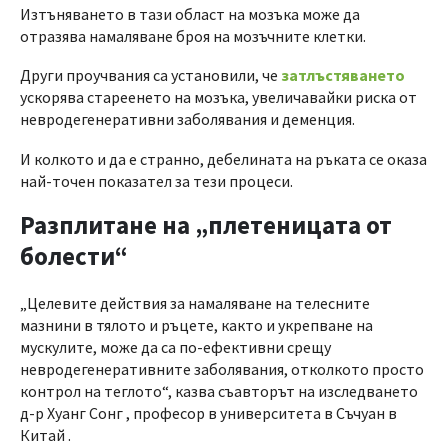
Изтъняването в тази област на мозъка може да
отразява намаляване броя на мозъчните клетки.
Други проучвания са установили, че
затлъстяването
ускорява стареенето на мозъка, увеличавайки риска от
невродегенеративни заболявания и деменция.
И колкото и да е странно, дебелината на ръката се оказа
най-точен показател за тези процеси.
Разплитане на „плетеницата от
болести“
„Целевите действия за намаляване на телесните
мазнини в тялото и ръцете, както и укрепване на
мускулите, може да са по-ефективни срещу
невродегенеративните заболявания, отколкото просто
контрол на теглото“, казва съавторът на изследването
д-р Хуанг Сонг , професор в университета в Съчуан в
Китай .