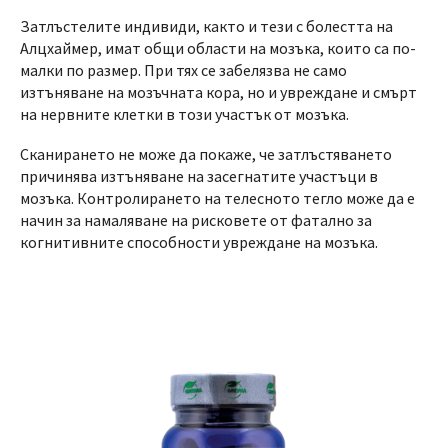
Затлъстелите индивиди, както и тези с болестта на
Алцхаймер, имат общи области на мозъка, които са по-
малки по размер. При тях се забелязва не само
изтъняване на мозъчната кора, но и увреждане и смърт
на нервните клетки в този участък от мозъка.
Сканирането не може да покаже, че затлъстяването
причинява изтъняване на засегнатите участъци в
мозъка. Контролирането на телесното тегло може да е
начин за намаляване на рисковете от фатално за
когнитивните способности увреждане на мозъка.