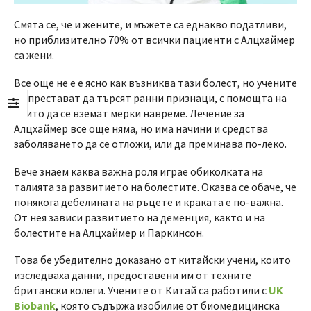
Смята се, че и жените, и мъжете са еднакво податливи,
но приблизително 70% от всички пациенти с Алцхаймер
са жени.
Все още не е е ясно как възниква тази болест, но учените
не престават да търсят ранни признаци, с помощта на
които да се вземат мерки навреме. Лечение за
Алцхаймер все още няма, но има начини и средства
заболяването да се отложи, или да преминава по-леко.
Вече знаем каква важна роля играе обиколката на
талията за развитието на болестите. Оказва се обаче, че
понякога дебелината на ръцете и краката е по-важна.
От нея зависи развитието на деменция, както и на
болестите на Алцхаймер и Паркинсон.
Това бе убедително доказано от китайски учени, които
изследваха данни, предоставени им от техните
британски колеги. Учените от Китай са работили с
UK
Biobank
, която съдържа изобилие от биомедицинска