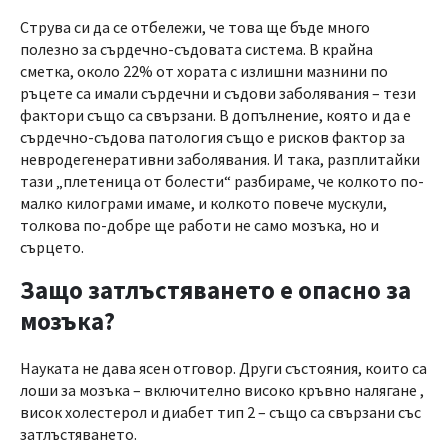
Струва си да се отбележи, че това ще бъде много
полезно за сърдечно-съдовата система. В крайна
сметка, около 22% от хората с излишни мазнини по
ръцете са имали сърдечни и съдови заболявания – тези
фактори също са свързани. В допълнение, която и да е
сърдечно-съдова патология също е рисков фактор за
невродегенеративни заболявания. И така, разплитайки
тази „плетеница от болести“ разбираме, че колкото по-
малко килограми имаме, и колкото повече мускули,
толкова по-добре ще работи не само мозъка, но и
сърцето.
Защо затлъстяването е опасно за
мозъка?
Науката не дава ясен отговор. Други състояния, които са
лоши за мозъка – включително високо кръвно налягане ,
висок холестерол и диабет тип 2 – също са свързани със
затлъстяването.