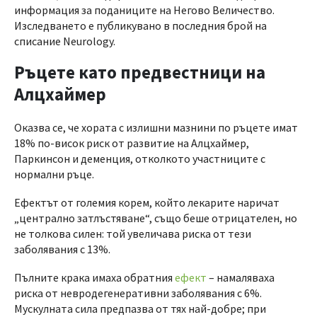
информация за поданиците на Негово Величество.
Изследването е публикувано в последния брой на
списание Neurology.
Ръцете като предвестници на
Алцхаймер
Оказва се, че хората с излишни мазнини по ръцете имат
18% по-висок риск от развитие на Алцхаймер,
Паркинсон и деменция, отколкото участниците с
нормални ръце.
Ефектът от големия корем, който лекарите наричат ​​
„централно затлъстяване“, също беше отрицателен, но
не толкова силен: той увеличава риска от тези
заболявания с 13%.
Пълните крака имаха обратния
ефект
– намаляваха
риска от невродегенеративни заболявания с 6%.
Мускулната сила предпазва от тях най-добре; при