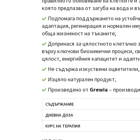
правилното обновяване на клетките и 
която предпазва от загуба на вода и в
Подпомага поддържането на устойчи
адаптация, регенерация и нормален им
обща жизненост на тъканите;
Допринася за цялостното клетъчно 
върху ключови биохимични процеси, с
цялост, енергийния капацитет и адапт
Не съдържа изкуствени оцветители,
Изцяло натурален продукт;
Произведено от
Grewia
– производи
СЪДЪРЖАНИЕ
ДНЕВНА ДОЗА
КУРС НА ТЕРАПИЯ