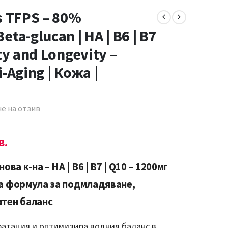
s TFPS – 80%
ta-glucan | HA | В6 | В7
ty and Longevity –
-Aging | Кожа |
е на отзив
в.
ва к-на – HA | В6 | В7 | Q10 – 1200мг
на формула за подмладяване,
итен баланс
атация и оптимизира водния баланс в