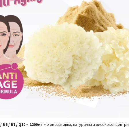
A
/
В6 / В7 / Q10 – 1200мг –
е иновативна, натурална и висококонцентри