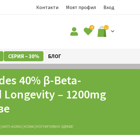
Контакти
Моят профил
Вход
0
СЕРИЯ – 30%
БЛОГ
ides 40% β-Beta-
nd Longevity – 1200mg
ве
SE | ANTI-AGING | КОЖА | КОГНИТИВНО ЗДРАВЕ