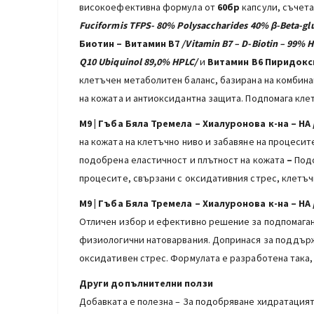
високоефективна формула от
60бр
капсули, съчет
Fuciformis TFPS- 80% Polysaccharides 40% β-Beta-glu
Биотин – Витамин В7
/Vitamin B7 – D-Biotin – 99% 
Q10 Ubiquinol 89,0% HPLC/
и
Витамин В6 Пиридок
клетъчен метаболитен баланс, базирана на комбин
на кожата и антиоксидантна защита. Подпомага кле
M9 | Гъба Бяла Тремела – Хиалуронова к-на – HA / 
на кожата на клетъчно ниво и забавяне на процесит
подобрена еластичност и плътност на кожата
–
Подс
процесите, свързани с оксидативния стрес, клетъ
M9 | Гъба Бяла Тремела – Хиалуронова к-на – HA / 
Отличен избор и ефективно решение за подпомагане
физиологични натоварвания. Допринася за поддърж
оксидативен стрес. Формулата е разработена така,
Други допълнителни ползи
Добавката е полезна – За подобряване хидратацията