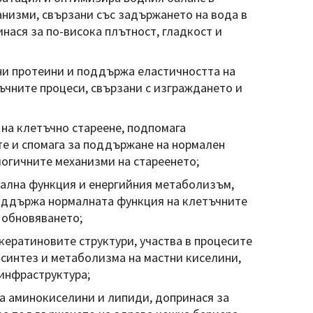
низми, свързани със задържането на вода в
нася за по-висока плътност, гладкост и
ни протеини и поддържа еластичността на
ъчните процеси, свързани с изграждането и
 на клетъчно стареене, подпомага
е и спомага за поддържане на нормален
логичните механизми на стареенето;
лна функция и енергийния метаболизъм,
оддържа нормалната функция на клетъчните
 обновяването;
кератиновите структури, участва в процесите
синтез и метаболизма на мастни киселини,
инфраструктура;
 аминокиселини и липиди, допринася за