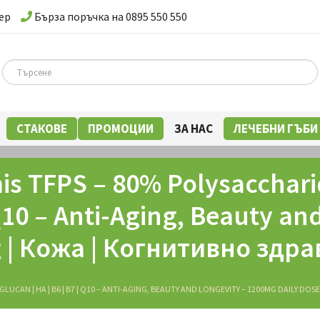
ер
Бърза поръчка на 0895 550 550
СТАКОВЕ
ПРОМОЦИИ
ЗА НАС
ЛЕЧЕБНИ ГЪБИ
mis TFPS – 80% Polysacchar
| Q10 – Anti-Aging, Beauty a
ng | Кожа | Когнитивно здра
LUCAN | HA | В6 | В7 | Q10 – ANTI-AGING, BEAUTY AND LONGEVITY – 1200MG DAILY DO