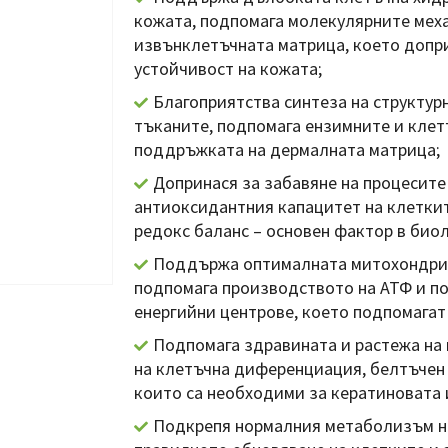
кожата, подпомага молекулярните меха
извънклетъчната матрица, което допри
устойчивост на кожата;
Благоприятства синтеза на структур
тъканите, подпомага ензимните и клет
поддръжката на дермалната матрица;
Допринася за забавяне на процесите
антиоксидантния капацитет на клеткит
редокс баланс – основен фактор в био
Поддържа оптималната митохондриа
подпомага производството на АТФ и п
енергийни центрове, което подпомагат
Подпомага здравината и растежа на 
на клетъчна диференциация, белтъчен 
които са необходими за кератиновата 
Подкрепя нормалния метаболизъм на