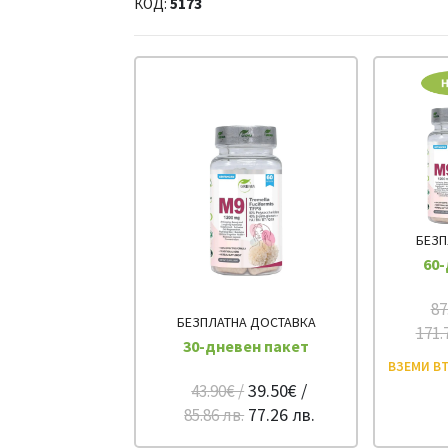
КОД:
5173
БЕЗП
60-
87
БЕЗПЛАТНА ДОСТАВКА
171.
30-дневен пакет
ВЗЕМИ ВТ
39.50€ /
43.90€ /
77.26 лв.
85.86 лв.