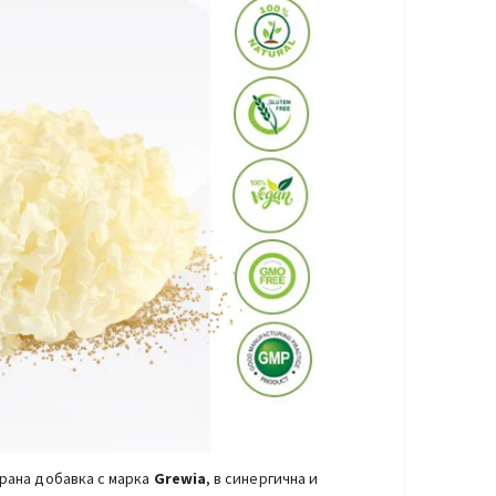
рана добавка с марка
Grewia
, в синергична и