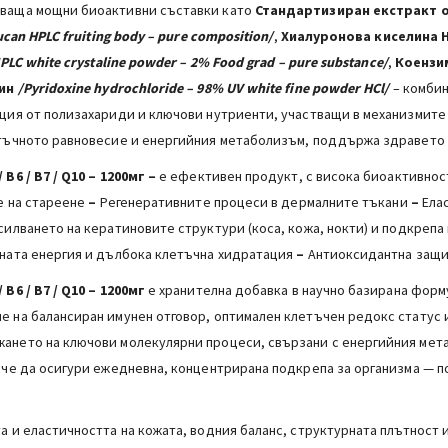
аваща мощни биоактивни съставки като
Стандартизиран екстракт
о
can HPLC fruiting body – pure composition/
,
Хиалуронова киселина 
HPLC white
crystaline p
owder
–
2% Food grad – pure substance
/
,
Коензи
син
/Pyridoxine hydrochloride – 98% UV white fine powder
НСl/
– комбин
ация от полизахариди и ключови нутриенти, участващи в механизмит
тъчното равновесие и енергийния метаболизъм, поддържа здравето на
В6 / В7 / Q10 – 1200мг
–
е ефективен продукт, с висока биоактивнос
е на стареене
–
Регенеративните процеси в дермалните тъкани
–
Ела
илването на кератиновите структури (коса, кожа, нокти) и подкреп
чната енергия и дълбока клетъчна хидратация
–
Антиоксидантна защит
В6 / В7 / Q10 – 1200мг
е хранителна добавка в научно базирана форм
 на балансиран имунен отговор, оптимален клетъчен редокс статус 
ането на ключови молекулярни процеси, свързани с енергийния мета
 че да осигури ежедневна, концентрирана подкрепа за организма — по
 и еластичността на кожата, водния баланс, структурната плътност и