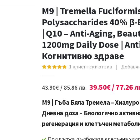
M9 | Tremella Fuciformi
Polysaccharides 40% β-Be
| Q10 – Anti-Aging, Beau
1200mg Daily Dose | Anti
Когнитивно здраве
1
клиентски отзив
|
Добавян
5.00
out of 5
39.50
€
/ 77.26 л
43.90
€
/ 85.86 лв.
M9 | Гъба Бяла Тремела – Хиалуроно
Дневна доза – Биологично актив
регенерация и клетъчен метабол
Поддържа дълбоката клетъчна хидр