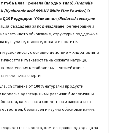
т гъба Бяла Тремела (плодно тяло)
/Tremella
HA
/Hyaluronic acid 99%UV White Fine Powder
/
,
D-
м Q10 Редуциран Убиквинол
/Reduced coenzyme
ация създадена за подмладяване, регенерация и
е на клетъчното обновяване, структурна поддръжка
 мускулите, ставите, косата и ноктите.
т и усвояемост, с основно действие
–
Хидратацията
стичността и гъвкавостта на кожната матрица,
а на колагеновия метаболизъм
–
Антиейджинг
а и клетъчна енергия.
ула, съставена от
100%
натурални продукти.
и нормална адаптация към различни биологични и
болизъм, клетъчната хомеостаза и защитата от
 естествен, безопасен и научно обоснован начин.
 гладкостта на кожата, което я прави подходяща за