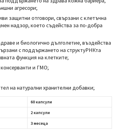
за поддържането на здрава кожна бариера,
ъншни агресори;
ви защитни отговори, свързани с клетъчна
унен надзор, което съдейства за по-добра
здраве и биологично дълголетие, въздейства
вързани с поддържането на структуРНКта
ивната функция на клетките;
 консерванти и ГМО;
тел на натурални хранителни добавки;
60 капсули
2 капсули
3 месеца