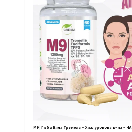
M9 |
Гъба Бяла Тремела –
Хиалуронова к
–
на –
H