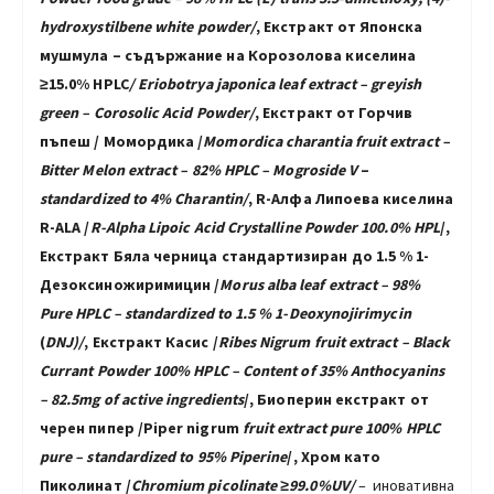
hydroxystilbene
white powder
/
,
Екстракт от Японска
мушмула – съдържание на Корозолова киселина
≥15.0% HPLC
/
Eriobotrya japonica leaf extract
– greyish
green – Corosolic Acid Powder
/
,
Екстракт от Горчив
пъпеш / Момордика /
Momordica charantia
fruit extract
–
Bitter Melon extract – 82% HPLC
–
Mogroside V
–
standardized to 4% Charantin/
,
R-Алфа Липоева киселина
R-ALA /
R-Alpha Lipoic Acid Crystalline Powder 100.0%
HPL
/,
Екстракт Бяла черница стандартизиран до 1.5 % 1-
Дезоксиножиримицин /
Morus alba
leaf extract
–
98%
Pure HPLC – standardized to 1.5 % 1-Deoxynojirimycin
(
DNJ)/
, Екстракт Касис /
Ribes Nigrum
fruit extract
– Black
Currant Powder 100% HPLC – Content of 35% Anthocyanins
– 82.5mg of active ingredients
/
,
Биоперин екстракт от
черен пипер /
Piper nigrum
fruit extract pure 100% HPLC
pure – standardized to 95% Piperine
/, Хром като
Пиколинат /
Chromium picolinate ≥99.0%UV/
– иновативна