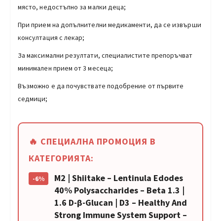
място, недостъпно за малки деца;
При прием на допълнителни медикаменти, да се извърши
консултация с лекар;
За максимални резултати, специалистите препоръчват
минимален прием от 3 месеца;
Възможно е да почувствате подобрение от първите
седмици;
🔥 СПЕЦИАЛНА ПРОМОЦИЯ В
КАТЕГОРИЯТА:
M2 | Shiitake – Lentinula Edodes
-6%
40% Polysaccharides – Beta 1.3 |
1.6 D-β-Glucan | D3 – Healthy And
Strong Immune System Support –