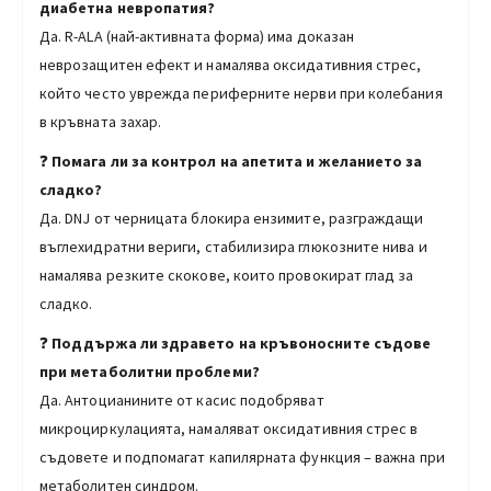
диабетна невропатия?
Да. R-ALA (най-активната форма) има доказан
неврозащитен ефект и намалява оксидативния стрес,
който често уврежда периферните нерви при колебания
в кръвната захар.
❓
Помага ли за контрол на апетита и желанието за
сладко?
Да. DNJ от черницата блокира ензимите, разграждащи
въглехидратни вериги, стабилизира глюкозните нива и
намалява резките скокове, които провокират глад за
сладко.
❓
Поддържа ли здравето на кръвоносните съдове
при метаболитни проблеми?
Да. Антоцианините от касис подобряват
микроциркулацията, намаляват оксидативния стрес в
съдовете и подпомагат капилярната функция – важна при
метаболитен синдром.