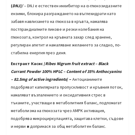
(
DNJ)/
– DNJ е естествен инхибитор на α-глюкозидазните
ензими, блокира разграждането на въглехидрати като
забавя навлизането на глюкоза в кръвта, намалява
постпрандиалните пикове и резки колебания на
глюкозата, контрол на кръвната захар след хранене,
регулиран апетит и намаляване желанието за сладко, по-
стабилна енергия през деня.
Екстракт Касис /
Ribes Nigrum
fruit extract
– Black
Currant Powder 100% HPLC – Content of 35% Anthocyanins
– 82.5mg of active ingredients
/
–
Антоцианините
подобряват капилярната пропускливост и кръвния поток,
намаляват възпалението и оксидативния стрес в
тъканите, участващи в метаболитния баланс, подпомагат
метаболизма на глюкозата чрез AMPK активация,
подобрява микроциркулацията
,
защитава клетки, съдове
и нерви
и
допринася за общ метаболитен баланс.