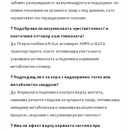
забавят разграждането на въглехидрати и поддържат по-
плавно покачване на кръвната захар след хранене, като
ограничават постпрандиалните скокове.
❓
Подобрява ли инсулиновата чувствителност и
клетъчния отговор към глюкозата?
Да. Птеростилбен и R-ALA активират AMPK и GLUT4
транспортерите, което оптимизира клетъчното
усвояване на глюкозата и подпомага нормалния
метаболитен отговор.
❓
Подходящ ли е за хора с наднормено тегло или
метаболитен синдром?
Да. Формулата подпомага контрол върху апетита,
намалява резките спадове на кръвната захар, оптимизира
липидния метаболизъм и намалява възпалителните
процеси, свързани с инсулинова резистентност.
❓
Има ли ефект върху нервната система при