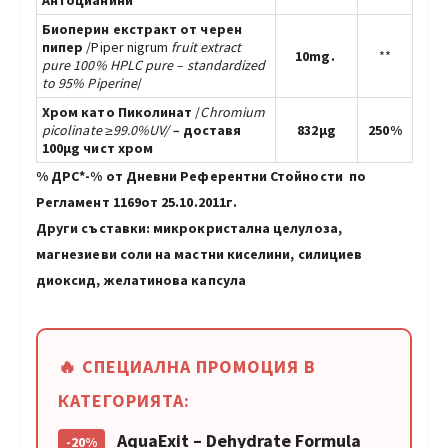
Биоперин екстракт от черен
пипер
/Piper nigrum
fruit extract
10mg.
**
pure 100% HPLC pure – standardized
to 95% Piperine
/
Хром като Пиколинат
/
Chromium
picolinate
≥99.0%UV/
–
доставя
832µg
250%
100µg чист хром
% ДРС*-% от Дневни Референтни Стойности по
Регламент 1169от 25.10.2011г.
Други съставки: микрокристална целулоза,
магнезиеви соли на мастни киселини, силициев
диоксид, желатинова капсула
🔥 СПЕЦИАЛНА ПРОМОЦИЯ В
КАТЕГОРИЯТА:
AquaExit – Dehydrate Formula
-20%