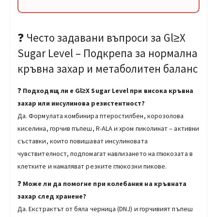
❓ Често задавани въпроси за Gl≥Х
Sugar Level – Подкрепа за нормална
кръвна захар и метаболитен баланс
❓
Подходящ ли е Gl≥Х Sugar Level при висока кръвна
захар или инсулинова резистентност?
Да. Формулата комбинира птеростилбен, корозолова
киселина, горчив пъпеш, R-ALA и хром пиколинат – активни
съставки, които повишават инсулиновата
чувствителност, подпомагат навлизането на глюкозата в
клетките и намаляват резките глюкозни пикове.
❓
Може ли да помогне при колебания на кръвната
захар след хранене?
Да. Екстрактът от бяла черница (DNJ) и горчивият пъпеш