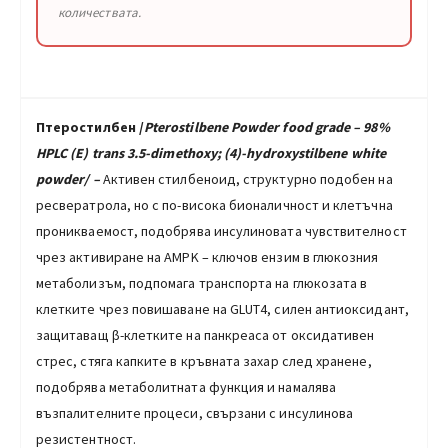
количествата.
Птеростилбен /
Pterostilbene Powder food grade – 98%
HPLC (E)
trans
3.5-dimethoxy; (4)-hydroxystilbene
white
powder
/ –
Активен стилбеноид, структурно подобен на
ресвератрола, но с по-висока бионаличност и клетъчна
проникваемост, подобрява инсулиновата чувствителност
чрез активиране на AMPK – ключов ензим в глюкозния
метаболизъм, подпомага транспорта на глюкозата в
клетките чрез повишаване на GLUT4, силен антиоксидант,
защитаващ β-клетките на панкреаса от оксидативен
стрес, стяга капките в кръвната захар след хранене,
подобрява метаболитната функция и намалява
възпалителните процеси, свързани с инсулинова
резистентност.