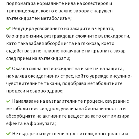
подпомага за нормалните нива на холестерол и
триглицериди, което е важно за хора с нарушен
въглехидратен метаболизъм;
Редуцира усвояването на захарите в червата,
блокира ензими, разграждащи сложните въглехидрати,
като така забавя абсорбцията на глюкоза, което
съдейства за по-плавно покачване на кръвната захар
след прием на въглехидрати;
Оказва силна антиоксидантна и клетъчна защита,
намалява оксидативния стрес, който уврежда инсулино-
чувствителните тъкани, подобрява метаболитните
процеси и съдово здраве;
Намаляване на възпалителните процеси, свързани с
метаболитния синдром, увеличава бионаличността и
абсорбцията на активните вещества като оптимизира
ефекта на формулата;
Не съдържа изкуствени оцветители, консерванти и