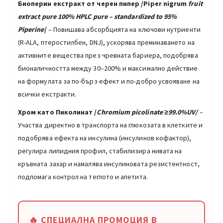
Биоперин екстракт от черен пипер /
Piper nigrum
fruit
extract pure 100% HPLC pure – standardized to 95%
Piperine
/
– Повишава абсорбцията на ключови нутриенти
(R-ALA, птеростилбен, DNJ), ускорява преминаването на
активните вещества през чревната бариера, подобрява
бионаличността между 30–200% и максимално действие
на формулата за по-бърз ефект и по-добро усвояване на
всички екстракти.
Хром като Пиколинат /
Chromium picolinate ≥99.0%UV/
–
Участва директно в транспорта на глюкозата в клетките и
подобрява ефекта на инсулина (инсулинов кофактор),
регулира липидния профил, стабилизира нивата на
кръвната захар и намалява инсулиновата резистентност,
подпомага контрол на теглото и апетита.
🔥 СПЕЦИАЛНА ПРОМОЦИЯ В