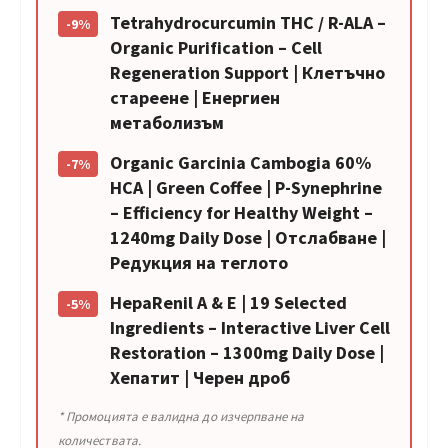
Tetrahydrocurcumin THC / R-ALA –
-9%
Organic Purification – Cell
Regeneration Support | Клетъчно
стареене | Енергиен
метаболизъм
Organic Garcinia Cambogia 60%
-7%
HCA | Green Coffee | P-Synephrine
– Efficiency for Healthy Weight –
1240mg Daily Dose | Отслабване |
Редукция на теглото
HepaRenil А & Е | 19 Selected
-5%
Ingredients – Interactive Liver Cell
Restoration – 1300mg Daily Dose |
Хепатит | Черен дроб
* Промоцията е валидна до изчерпване на
количествата.