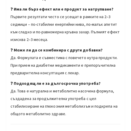
❓
Има ли бърз ефект или е продукт за натрупване?
Първите резултати често се усещат в рамките на 2–3
седмици – по-стабилни енергийни нива, по-малък апетит
към сладко и по-равномерна кръвна захар. Пълният ефект
изисква 2–3 месеца.
❓
Може ли да се комбинира с други добавки?
Да. Формулата е съвместима с повечето нутра продукти.
При прием на диабетни медикаменти е препоръчителна
предварителна консултация с лекар.
❓
Подходящ ли е за дългосрочна употреба?
Да. Това е натурална и метаболитно насочена формула,
създадена за продължителна употреба с цел
стабилизиране на глюкозния метаболизъм и подкрепа на
общото метаболитно здраве.