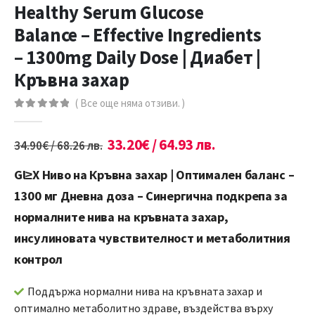
Healthy Serum Glucose
Balance – Effective Ingredients
– 1300mg Daily Dose | Диабет |
Кръвна захар
( Все още няма отзиви. )
0
out of 5
33.20
€
/ 64.93 лв.
34.90
€
/ 68.26 лв.
Gl≥Х Ниво на Кръвна захар | Оптимален баланс –
1300 мг Дневна доза – Синергична подкрепа за
нормалните нива на кръвната захар,
инсулиновата чувствителност и метаболитния
контрол
Поддържа нормални нива на кръвната захар и
оптимално метаболитно здраве, въздейства върху