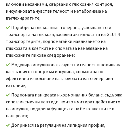
ключови механизми, свързани с глюкозния контрол,
инсулиновата чувствителност и метаболизма на
въглехидратите;
Подобрява глюкозният толеранс, усвояването и
транспорта на глюкоза, засилва активността на GLUT4
транспортерите, подпомагайки навлизането на
глюкозата в клетките и спомага за намаляване на
глюкозните пикове след хранене;
Модулира инсулиновата чувствителност и повишава
клетъчния отговор към инсулина, спомага за по-
ефективно използване на глюкозата като енергиен
източник;
Подпомага панкреаса и хормоналния баланс, съдържа
хипогликемични пептиди, които имитират действието
на инсулин, подкрепя функцията на бета-клетките в
панкреаса;
Допринася за регулация на липидния профил,