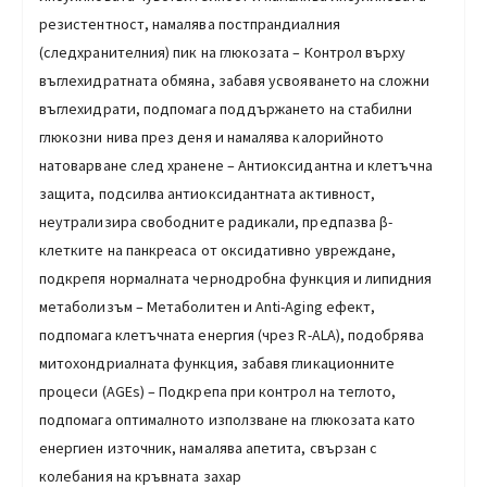
резистентност, намалява постпрандиалния
(следхранителния) пик на глюкозата – Контрол върху
въглехидратната обмяна, забавя усвояването на сложни
въглехидрати, подпомага поддържането на стабилни
глюкозни нива през деня и намалява калорийното
натоварване след хранене – Антиоксидантна и клетъчна
защита, подсилва антиоксидантната активност,
неутрализира свободните радикали, предпазва β-
клетките на панкреаса от оксидативно увреждане,
подкрепя нормалната чернодробна функция и липидния
метаболизъм – Метаболитен и Anti-Aging ефект,
подпомага клетъчната енергия (чрез R-ALA), подобрява
митохондриалната функция, забавя гликационните
процеси (AGEs) – Подкрепа при контрол на теглото,
подпомага оптималното използване на глюкозата като
енергиен източник, намалява апетита, свързан с
колебания на кръвната захар