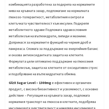
комбинацията разработена за подкрепа на нормалните
нива на кръвната захар, подпомагане на нормалната
глюкозо-толерантност, метаболитния контрол и
клетъчната чувствителност към инсулин. Подкрепя
метаболитното здраве Подпомага здравословния
метаболизъм на въглехидрати, липиди и мазнини.
Допринася за нормалните функций на черния дроб и
панкреаса. Спомага за поддържане на енергийния баланс
и оказва антиоксидантната защита на клетките.
Формулата цели оптимално поддържане на глюкозния
метаболизъм, защита на клетките от оксидативен стрес
и подобряване на въглехидратната обмяна.
Gl≥Х Sugar Level – 1300mg
е ефективен и органичен
продукт, с висока биоактивност и усвояемост, с основно
действие – Регулация на кръвната захар, подпомага
нормалния транспорт на глюкоза в клетките, подобрява
инсулиновата чувствителност и намалява инсулиновата