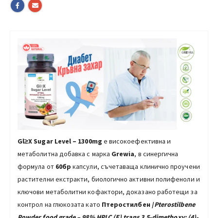
Gl≥Х Sugar Level – 1300mg
е високоефективна и
метаболитна добавка с марка
Grewia
, в синергична
формула от
60бр
капсули, съчетаваща клинично проучени
растителни екстракти, биологично активни полифеноли и
ключови метаболитни кофактори, доказано работещи за
контрол на глюкозата като
Птеростилбен /
Pterostilbene
Powder food grade – 98% HPLC (E)
trans
3.5-dimethoxy; (4)-