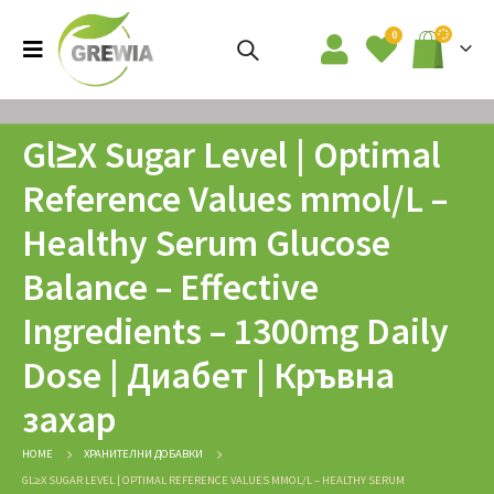
0
Gl≥Х Sugar Level | Optimal
Reference Values mmol/L –
Healthy Serum Glucose
Balance – Effective
Ingredients – 1300mg Daily
Dose | Диабет | Кръвна
захар
HOME
ХРАНИТЕЛНИ ДОБАВКИ
GL≥Х SUGAR LEVEL | OPTIMAL REFERENCE VALUES MMOL/L – HEALTHY SERUM