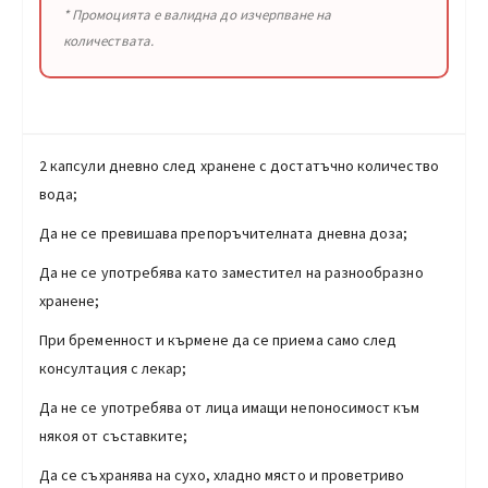
* Промоцията е валидна до изчерпване на
количествата.
2 капсули дневно след хранене с достатъчно количество
вода;
Да не се превишава препоръчителната дневна доза;
Да не се употребява като заместител на разнообразно
хранене;
При бременност и кърмене да се приема само след
консултация с лекар;
Да не се употребява от лица имащи непоносимост към
някоя от съставките;
Да се съхранява на сухо, хладно място и проветриво