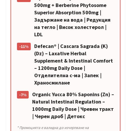
500mg + Berberine Phytosome
Superior Absorption 500mg |
Задържане на вода | Редукция
на тегло | Висок холестерол |
LDL
Defecan® | Cascara Sagrada (K)
-11%
(Dz) – Laxative Herbal
Supplement & Intestinal Comfort
– 1200mg Daily Dose |
Отделителна с-ма | Запек |
Храносмилане
Organic Yucca 80% Saponins (Zn) –
-7%
Natural Intestinal Regulation –
1000mg Daily Dose | Чревен тракт
| Черен дроб | Детокс
* Промоцията е валидна до изчерпване на