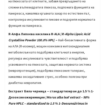
на глюкозата от клетките, забавя превръщането на
сложни въглехидрати в глюкоза, подпомага функцията на
панкреаса, намалява кръвната захар по естествен път,
контролира инсулиновите пикове и подкрепя нормалната
функция на панкреаса.
R-Алфа Липоева киселина R-ALA /
R-Alpha Lipoic Acid
Crystalline Powder 100.0%
HPL
/ –
Най-биоактивната форма
на АЛА (R-изомер), мощен коензим в митохондриалния
метаболизъм като подобрява клетъчната енергия,
регулира инсулиновата чувствителност и подобрява
усвояването на глюкозата, защитава нервната система
(невропротекция), подобрява глюкозния толеранс,
намалява оксидативния стрес, особено полезна при
диабетна невропатия.
Екстракт Бяла черница – стандартизиран до 1.5 % 1-
Дезоксиножиримицин /
Morus alba
leaf extract
–
98%
Pure HPLC – standardized to 1.5 % 1-Deoxynojirimycin