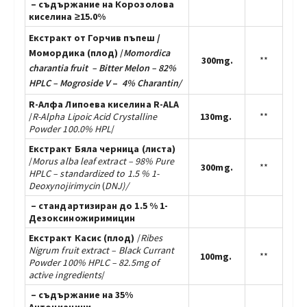
– съдържание на Корозолова
киселина ≥15.0%
Екстракт от Горчив пъпеш /
Момордика (плод)
/
Momordica
300mg.
**
charantia
fruit – Bitter Melon – 82%
HPLC – Mogroside V
–
4% Charantin/
R-Алфа Липоева киселина R-ALA
/
R-Alpha Lipoic Acid Crystalline
130mg.
**
Powder 100.0%
HPL
/
Екстракт Бяла черница (листа)
/
Morus alba
leaf extract – 98% Pure
300mg.
**
HPLC – standardized to 1.5 % 1-
Deoxynojirimycin
(
DNJ)/
– стандартизиран до 1.5 % 1-
Дезоксиножиримицин
Екстракт Касис (плод)
/
Ribes
Nigrum fruit extract – Black Currant
100mg.
**
Powder 100% HPLC – 82.5mg of
active ingredients
/
– съдържание на 35%
Антоцианини