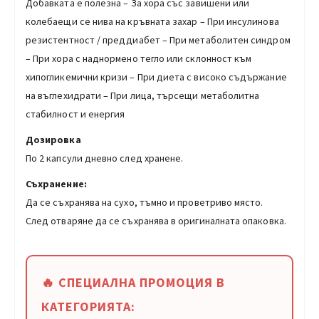
Добавката е полезна – За хора със завишени или
колебаещи се нива на кръвната захар – При инсулинова
резистентност / преддиабет – При метаболитен синдром
– При хора с наднормено тегло или склонност към
хипогликемични кризи – При диета с високо съдържание
на въглехидрати – При лица, търсещи метаболитна
стабилност и енергия
Дозировка
По 2 капсули дневно след хранене.
Съхранение:
Да се съхранява на сухо, тъмно и проветриво място.
След отваряне да се съхранява в оригиналната опаковка.
🔥 СПЕЦИАЛНА ПРОМОЦИЯ В
КАТЕГОРИЯТА: