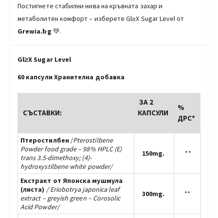
Постигнете стабилни нива на кръвната захар и
метаболитен комфорт – изберете Gl≥Х Sugar Level от
Grewia.bg
💚.
Gl≥Х Sugar Level
60 капсули Хранителна добавка
ЗА 2
%
СЪСТАВКИ:
КАПСУЛИ
ДРС*
Птеростилбен
/
Pterostilbene
Powder food grade – 98% HPLC (E)
150mg.
**
trans 3.5-dimethoxy; (4)-
hydroxystilbene white powder/
Екстракт от Японска мушмула
(листа)
/
Eriobotrya japonica leaf
300mg.
**
extract – greyish green – Corosolic
Acid Powder
/