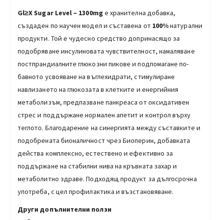
Gl≥Х Sugar Level – 1300mg
е хранителна добавка,
създаден по научен модел и съставена от
100%
натурални
продукти. Той е чудесно средство допринасящо за
подобряване инсулиновата чувствителност, намаляване
постпрандиалните глюкозни пикове и подпомагане по-
бавното усвояване на въглехидрати, стимулиране
навлизането на глюкозата в клетките и енергийния
метаболизъм, предпазване панкреаса от оксидативен
стрес и поддържане нормален апетит и контрол върху
теглото. Благодарение на синергията между съставките и
подобрената бионаличност чрез Биоперин, добавката
действа комплексно, естествено и ефективно за
поддържане на стабилни нива на кръвната захар и
метаболитно здраве. Подходящ продукт за дългосрочна
употреба, с цел профилактика и възстановяване.
Други допълнителни ползи