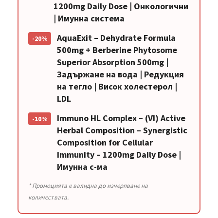
1200mg Daily Dose | Онкологични
| Имунна система
AquaExit – Dehydrate Formula
-20%
500mg + Berberine Phytosome
Superior Absorption 500mg |
Задържане на вода | Редукция
на тегло | Висок холестерол |
LDL
Immuno HL Complex – (VI) Active
-10%
Herbal Composition – Synergistic
Composition for Cellular
Immunity – 1200mg Daily Dose |
Имунна с-ма
* Промоцията е валидна до изчерпване на
количествата.