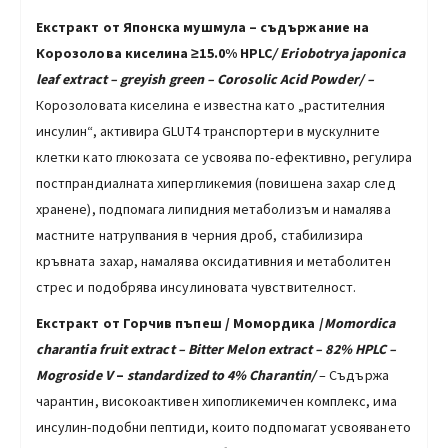
Екстракт от Японска мушмула – съдържание на
Корозолова киселина ≥15.0% HPLC
/
Eriobotrya japonica
leaf extract
– greyish green – Corosolic Acid Powder/ –
Корозоловата киселина е известна като „растителния
инсулин“, активира GLUT4 транспортери в мускулните
клетки като глюкозата се усвоява по-ефективно, регулира
постпрандиалната хипергликемия (повишена захар след
хранене), подпомага липидния метаболизъм и намалява
мастните натрупвания в черния дроб, стабилизира
кръвната захар, намалява оксидативния и метаболитен
стрес и подобрява инсулиновата чувствителност.
Екстракт от Горчив пъпеш / Момордика /
Momordica
charantia
fruit extract
– Bitter Melon extract – 82% HPLC
–
Mogroside V
–
standardized to 4% Charantin/
– Съдържа
чарантин, високоактивен хипогликемичен комплекс, има
инсулин-подобни пептиди, които подпомагат усвояването