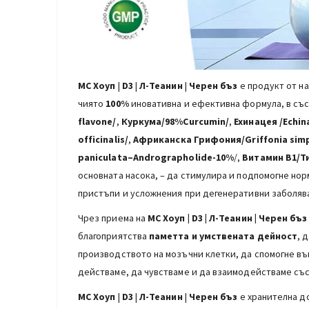
МС Хоуп
|
D3
|
Л-Теанин
|
Черен бъз
е продукт от н
чиято
100%
иновативна и ефективна формула, в със
flavone/
,
Куркума/98%Curcumin/
,
Ехинацея /Echi
officinalis/
,
Африканска Грифония
/Griffonia simp
paniculata
–
Andrographolide
-10%
/,
Витамин В1/Ти
основната насока, – да стимулира и подпомогне но
пристъпи и усложнения при дегенеративни заболяв
Чрез приема на
МС Хоуп | D3 | Л-Теанин | Черен бъ
благоприятства
паметта и умствената дейност
, 
производството на мозъчни клетки, да спомогне в
действаме, да чувстваме и да взаимодействаме със
МС Хоуп
|
D3
|
Л-Теанин
|
Черен бъз
е хранителна д