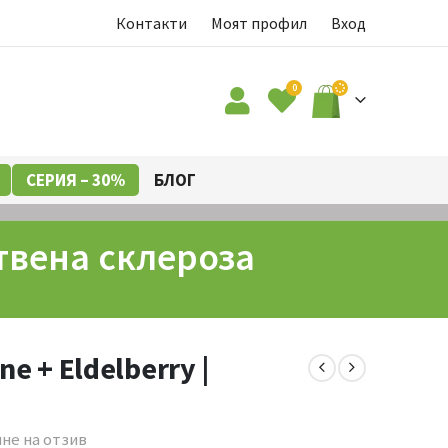
Контакти
Моят профил
Вход
0
СЕРИЯ – 30%
БЛОГ
ствена склероза
e + Eldelberry |
а
не на отзив