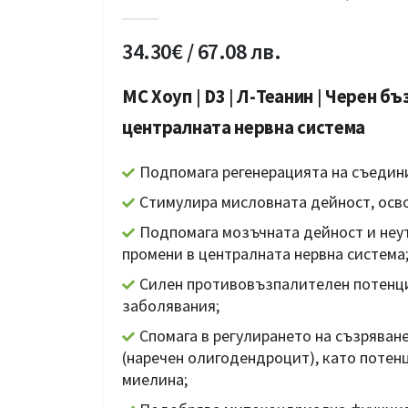
5.00
out of 5
34.30
€
/ 67.08 лв.
МС Хоуп
|
D3
|
Л-Теанин
|
Черен бъз
централната нервна система
Подпомага регенерацията на съедин
Стимулира мисловната дейност, осв
Подпомага мозъчната дейност и неу
промени в централната нервна система
Силен противовъзпалителен потенци
заболявания;
Спомага в регулирането на съзряван
(наречен олигодендроцит), като потен
миелина;