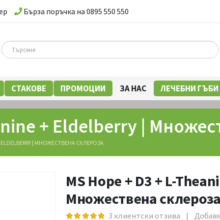
ер
Бърза поръчка на 0895 550 550
СТАКОВЕ
ПРОМОЦИИ
ЗА НАС
ЛЕЧЕБНИ ГЪБИ
anine + Eldelberry | Множе
 + ELDELBERRY | МНОЖЕСТВЕНА СКЛЕРОЗА
MS Hope + D3 + L-Theanin
Множествена склероз
3
клиентски отзива
|
Добавя