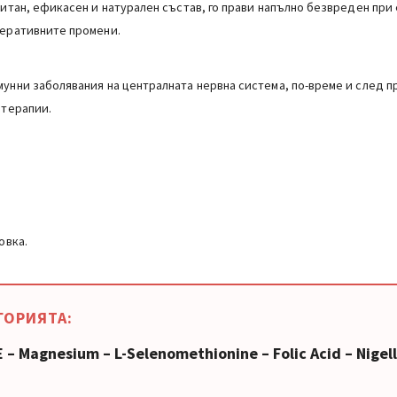
питан, ефикасен и натурален състав, го прави напълно безвреден пр
неративните промени.
унни заболявания на централната нервна система, по-време и след п
 терапии.
овка.
ГОРИЯТА:
E – Magnesium – L-Selenomethionine – Folic Acid – Nige