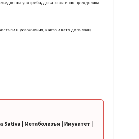
и ежедневна употреба, докато активно преодолява
ристъпи и усложнения, както и като допълващ
lla Sativa | Метаболизъм | Имунитет |