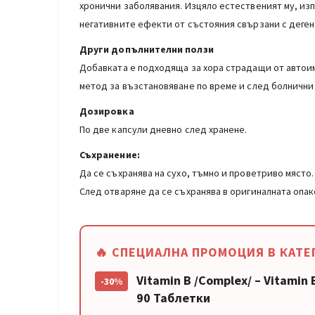
хронични заболявания. Изцяло естественият му, из
негативните ефекти от състояния свързани с деге
Други допълнителни ползи
Добавката е подходяща за хора страдащи от автоим
метод за възстановяване по време и след болнични
Дозировка
По две капсули дневно след хранене.
Съхранение:
Да се съхранява на сухо, тъмно и проветриво място.
След отваряне да се съхранява в оригиналната опак
🔥 СПЕЦИАЛНА ПРОМОЦИЯ В КАТЕ
Vitamin B /Complex/ – Vitamin 
-30%
90 Таблетки