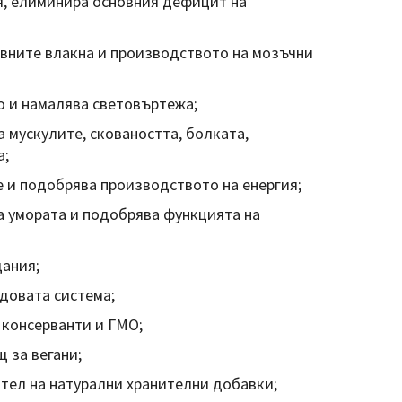
, елиминира основния дефицит на
вните влакна и производството на мозъчни
о и намалява световъртежа;
 мускулите, сковаността, болката,
а;
 и подобрява производството на енергия;
а умората и подобрява функцията на
ания;
довата система;
 консерванти и ГМО;
 за вегани;
тел на натурални хранителни добавки;