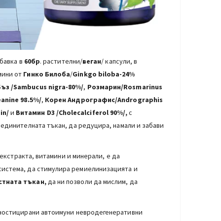
бавка в
60бр
. растителни/
веган
/ капсули, в
мини от
Гинко Билоба
/
Ginkgo
biloba-
24%
ъз /
Sambucus nigra-80%/
,
Розмарин/Rosmarinus
anine 98.5%/
,
Корен Андрографис/Andrographis
in/
и
Витамин D3 /Cholecalciferol 90%/,
с
ъединителната тъкан, да редуцира, намали и забави
екстракта, витамини и минерали, е да
 система, да стимулира ремиелинизацията и
стната тъкан,
да ни позволи да мислим, да
ностицирани автоимуни невродегенеративни