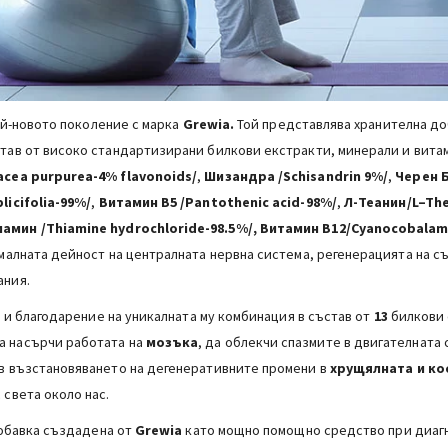
ай-новото поколение с марка
Grewia.
Той представлява хранителна до
тав от високо стандартизирани билкови екстракти, минерали и вита
nacea purpurea-4%
flavonoids
/
,
Шизандра
/Schisandrin 9%/
,
Черен Б
licifolia-
99%/
,
Витамин B5 /Pantothenic acid-98%/
,
Л-Теанин/L–The
амин /Тhiamine hydrochloride-98.5%/, Витамин В12/Cyanocobalam
рмалната дейност на централната нервна система, регенерацията на с
ания.
з
и благодарение на уникалната му комбинация в състав от
13
билкови 
да насърчи работата на
мозъка
, да облекчи спазмите в двигателната
ъв възстановяването на дегенеративните промени в
хрущялната и ко
 света около нас.
обавка създадена от
Grewia
като мощно помощно средство при диаг