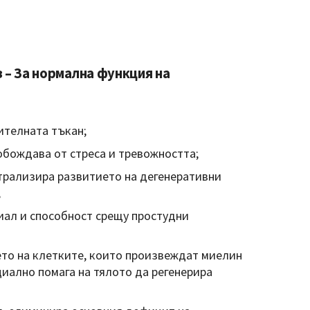
 – За нормална функция на
ителната тъкан;
обождава от стреса и тревожността;
трализира развитието на дегенеративни
;
ал и способност срещу простудни
ето на клетките, които произвеждат миелин
циално помага на тялото да регенерира