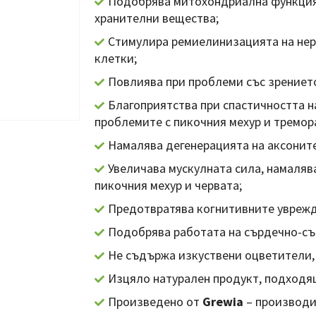
Подобрява митохондриална функция
хранителни вещества;
Стимулира ремиелинизацията на нер
клетки;
Повлиява при проблеми със зрениет
Благоприятства при спастичността на
проблемите с пикочния мехур и тремор
Намалява дегенерацията на аксоните
Увеличава мускулната сила, намаляв
пикочния мехур и червата;
Предотвратява когнитивните уврежд
Подобрява работата на сърдечно-съ
Не съдържа изкуствени оцветители,
Изцяло натурален продукт, подходящ
Произведено от
Grewia
– производи